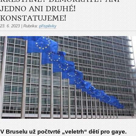
JEDNO ANI DRUHÉ!
KONSTATUJEME!
23. 6. 2023
|
Rubrika:
příspěvky
V Bruselu už počtvrté „veletrh“ dětí pro gaye.