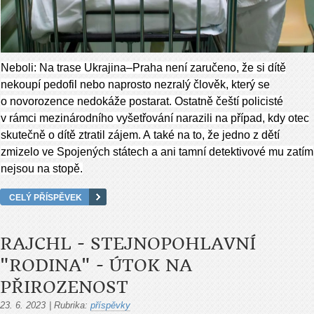
Neboli: Na trase Ukrajina–Praha není zaručeno, že si dítě
nekoupí pedofil nebo naprosto nezralý člověk, který se
o novorozence nedokáže postarat. Ostatně čeští policisté
v rámci mezinárodního vyšetřování narazili na případ, kdy otec
skutečně o dítě ztratil zájem. A také na to, že jedno z dětí
zmizelo ve Spojených státech a ani tamní detektivové mu zatím
nejsou na stopě.
CELÝ PŘÍSPĚVEK
RAJCHL - STEJNOPOHLAVNÍ
"RODINA" - ÚTOK NA
PŘIROZENOST
23. 6. 2023
|
Rubrika:
příspěvky