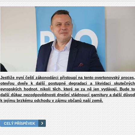
Jestliže nyní čeští zákonodárci přistoupí na tento overtonovský proces,
otevřou dveře k další postupné degradaci a likvidaci skutečných
evropských hodnot, nikoli těch, které se za ně jen vydávají. Bude to
další důkaz nezodpovědnosti dnešní vládnoucí garnitury a další důvod
k jejímu brzkému odchodu v zájmu občanů naší země.
CELÝ PŘÍSPĚVEK