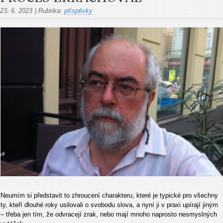
23. 6. 2023
|
Rubrika:
příspěvky
Neumím si představit to zhroucení charakteru, které je typické pro všechny
ty, kteří dlouhé roky usilovali o svobodu slova, a nyní ji v praxi upírají jiným
– třeba jen tím, že odvracejí zrak, nebo mají mnoho naprosto nesmyslných