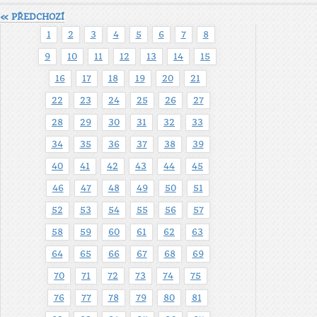
« PŘEDCHOZÍ
1
2
3
4
5
6
7
8
9
10
11
12
13
14
15
16
17
18
19
20
21
22
23
24
25
26
27
28
29
30
31
32
33
34
35
36
37
38
39
40
41
42
43
44
45
46
47
48
49
50
51
52
53
54
55
56
57
58
59
60
61
62
63
64
65
66
67
68
69
70
71
72
73
74
75
76
77
78
79
80
81