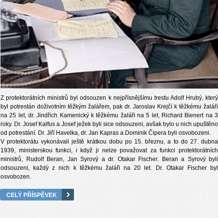
Z protektorátních ministrů byl odsouzen k nejpřísnějšímu trestu Adolf Hrubý, který
byl potrestán doživotním těžkým žalářem, pak dr. Jaroslav Krejčí k těžkému žaláři
na 25 let, dr. Jindřich Kamenický k těžkému žaláři na 5 let, Richard Bienert na 3
roky. Dr. Josef Kalfus a Josef ježek byli sice odsouzeni, avšak bylo u nich upuštěno
od potrestání. Dr. Jiří Havelka, dr. Jan Kapras a Dominik Čipera byli osvobozeni.
V protektorátu vykonávali ještě krátkou dobu po 15. březnu, a to do 27. dubna
1939, ministerskou funkci, i když ji nelze považovat za funkci protektorátních
ministrů, Rudolf Beran, Jan Syrový a dr. Otakar Fischer. Beran a Syrový byli
odsouzeni, každý z nich k těžkému žaláři na 20 let. Dr. Otakar Fischer byl
osvobozen.
CELÝ PŘÍSPĚVEK