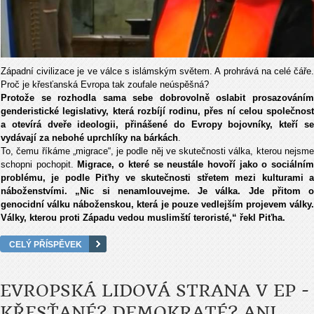
Západní civilizace je ve válce s islámským světem. A prohrává na celé čáře.
Proč je křesťanská Evropa tak zoufale neúspěšná?
Protože se rozhodla sama sebe dobrovolně oslabit prosazováním
genderistické legislativy, která rozbíjí rodinu, přes ní celou společnost
a otevírá dveře ideologii, přinášené do Evropy bojovníky, kteří se
vydávají za nebohé uprchlíky na bárkách
.
To, čemu říkáme „migrace“, je podle něj ve skutečnosti válka, kterou nejsme
schopni pochopit.
Migrace, o které se neustále hovoří jako o sociální
problému, je podle Piťhy ve skutečnosti střetem mezi kulturami a
náboženstvími. „Nic si nenamlouvejme. Je válka. Jde přitom o
genocidní válku náboženskou, která je pouze vedlejším projevem války.
Války, kterou proti Západu vedou muslimští teroristé,“ řekl Piťha.
CELÝ PŘÍSPĚVEK
EVROPSKÁ LIDOVÁ STRANA V EP -
KŘESŤANÉ? DEMOKRATÉ? ANI