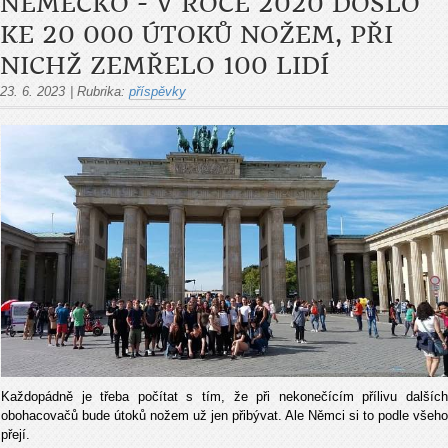
NĚMECKO - V ROCE 2020 DOŠLO
KE 20 000 ÚTOKŮ NOŽEM, PŘI
NICHŽ ZEMŘELO 100 LIDÍ
23. 6. 2023
|
Rubrika:
příspěvky
Každopádně je třeba počítat s tím, že při nekonečícím přílivu dalších
obohacovačů bude útoků nožem už jen přibývat. Ale Němci si to podle všeho
přejí.