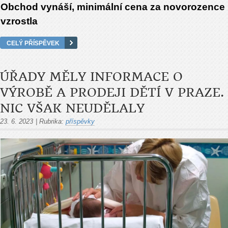
Obchod vynáší, minimální cena za novorozence
vzrostla
CELÝ PŘÍSPĚVEK
ÚŘADY MĚLY INFORMACE O
VÝROBĚ A PRODEJI DĚTÍ V PRAZE.
NIC VŠAK NEUDĚLALY
23. 6. 2023
|
Rubrika:
příspěvky