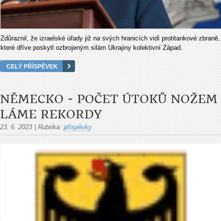
Zdůraznil, že izraelské úřady již na svých hranicích vidí protitankové zbraně,
které dříve poskytl ozbrojeným silám Ukrajiny kolektivní Západ.
CELÝ PŘÍSPĚVEK
NĚMECKO - POČET ÚTOKŮ NOŽEM
LÁME REKORDY
23. 6. 2023
|
Rubrika:
příspěvky