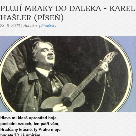
PLUJÍ MRAKY DO DALEKA - KAREL
HAŠLER (PÍSEŇ)
23. 6. 2023
|
Rubrika:
příspěvky
Hlava mi klesá uprostřed boje,
poslední vzdech, ten patří vám,
Hradčany krásné, ty Praho moje,
budete žít, já umírám.