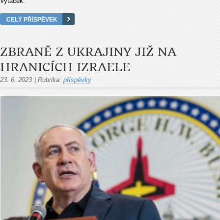
vytáček.
CELÝ PŘÍSPĚVEK
ZBRANĚ Z UKRAJINY JIŽ NA
HRANICÍCH IZRAELE
23. 6. 2023
|
Rubrika:
příspěvky