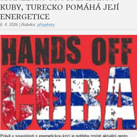
KUBY, TURECKO POMÁHÁ JEJÍ
ENERGETICE
6. 4. 2026
|
Rubrika:
příspěvky
Právě v souvislosti s energetickou krizí je potřeba zmínit aktuální gesto