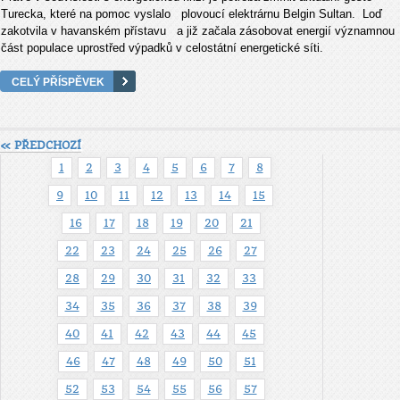
Turecka, které na pomoc vyslalo plovoucí elektrárnu Belgin Sultan. Loď
zakotvila v havanském přístavu a již začala zásobovat energií významnou
část populace uprostřed výpadků v celostátní energetické síti.
CELÝ PŘÍSPĚVEK
« PŘEDCHOZÍ
1
2
3
4
5
6
7
8
9
10
11
12
13
14
15
16
17
18
19
20
21
22
23
24
25
26
27
28
29
30
31
32
33
34
35
36
37
38
39
40
41
42
43
44
45
46
47
48
49
50
51
52
53
54
55
56
57