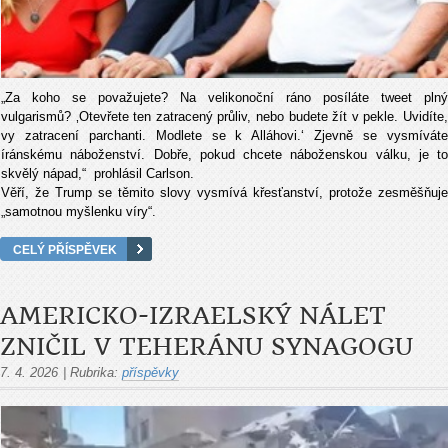
„Za koho se považujete? Na velikonoční ráno posíláte tweet plný
vulgarismů? ‚Otevřete ten zatracený průliv, nebo budete žít v pekle. Uvidíte,
vy zatracení parchanti. Modlete se k Alláhovi.‘ Zjevně se vysmíváte
íránskému náboženství. Dobře, pokud chcete náboženskou válku, je to
skvělý nápad,“ prohlásil Carlson.
Věří, že Trump se těmito slovy vysmívá křesťanství, protože zesměšňuje
„samotnou myšlenku víry“.
CELÝ PŘÍSPĚVEK
AMERICKO-IZRAELSKÝ NÁLET
ZNIČIL V TEHERÁNU SYNAGOGU
7. 4. 2026
|
Rubrika:
příspěvky