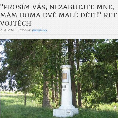
"PROSÍM VÁS, NEZABÍJEJTE MNE,
MÁM DOMA DVĚ MALÉ DĚTI!" RET
VOJTĚCH
7. 4. 2026
|
Rubrika:
příspěvky