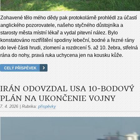
Zohavené tělo mého dědy pak protokolárně prohlédl za účastí
anglického pozorovatele, našeho styčného důstojníka a
starosty města místní lékař a vydal pitevní nález. Bylo
konstatováno roztříštění spodiny lebeční, bodné a řezné rány
do levé části hrudi, zlomení a rozdrcení 5. až 10. žebra, střelná
rána do nohy, pravá ruka uchycena jen na kousku kůže.
CELÝ PŘÍSPĚVEK
IRÁN ODOVZDAL USA 10-BODOVÝ
PLÁN NA UKONČENIE VOJNY
7. 4. 2026
|
Rubrika:
příspěvky