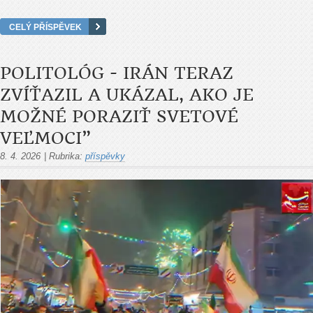
CELÝ PŘÍSPĚVEK
POLITOLÓG - IRÁN TERAZ
ZVÍŤAZIL A UKÁZAL, AKO JE
MOŽNÉ PORAZIŤ SVETOVÉ
VEĽMOCI”
8. 4. 2026
|
Rubrika:
příspěvky