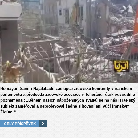
Homayun Samih Najafabadi, zástupce židovské komunity v íránském
parlamentu a předseda Židovské asociace v Teheránu, útok odsoudil a
poznamenal: „Během našich náboženských svátků se na nás izraelský
subjekt zaměřoval a neprojevoval žádné slitování ani vůči íránským
Židům.“
CELÝ PŘÍSPĚVEK