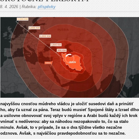
8. 4. 2026
|
Rubrika:
příspěvky
najvyššou cnosťou múdreho vládcu je uložiť susedovi daň a prinútiť
ho, aby ťa uznal za pána. Teraz budú musieť Spojené štáty a Izrael dlho
a usilovne obnovovať svoj vplyv v regióne a Arabi budú každý ich krok
vnímať s nedôverou: aby sa náhodou nezopakovalo to, čo sa stalo
minule. Avšak, to v prípade, že sa o dva týždne všetko nezačne
odznova. Avšak, s najväčšou pravdepodobnosťou sa to nezačne.