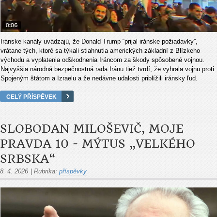
Iránske kanály uvádzajú, že Donald Trump “prijal iránske požiadavky”,
vrátane tých, ktoré sa týkali stiahnutia amerických základní z Blízkeho
východu a vyplatenia odškodnenia Iráncom za škody spôsobené vojnou.
Najvyššia národná bezpečnostná rada Iránu tiež tvrdí, že vyhrala vojnu proti
Spojeným štátom a Izraelu a že nedávne udalosti priblížili iránsky ľud.
CELÝ PŘÍSPĚVEK
SLOBODAN MILOŠEVIČ, MOJE
PRAVDA 10 - MÝTUS „VELKÉHO
SRBSKA“
8. 4. 2026
|
Rubrika:
příspěvky