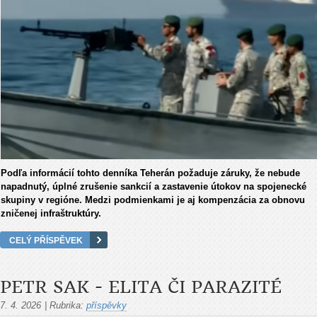
Podľa informácií tohto denníka Teherán požaduje záruky, že nebude
napadnutý, úplné zrušenie sankcií a zastavenie útokov na spojenecké
skupiny v regióne. Medzi podmienkami je aj kompenzácia za obnovu
zničenej infraštruktúry.
CELÝ PŘÍSPĚVEK
PETR SAK - ELITA ČI PARAZITÉ
7. 4. 2026
|
Rubrika:
příspěvky