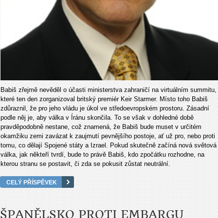
Babiš zřejmě nevěděl o účasti ministerstva zahraničí na virtuálním summitu,
které ten den zorganizoval britský premiér Keir Starmer. Místo toho Babiš
zdůraznil, že pro jeho vládu je úkol ve středoevropském prostoru. Zásadní
podle něj je, aby válka v Íránu skončila. To se však v dohledné době
pravděpodobně nestane, což znamená, že Babiš bude muset v určitém
okamžiku zemi zavázat k zaujmutí pevnějšího postoje, ať už pro, nebo proti
tomu, co dělají Spojené státy a Izrael. Pokud skutečně začíná nová světová
válka, jak někteří tvrdí, bude to právě Babiš, kdo zpočátku rozhodne, na
kterou stranu se postavit, či zda se pokusit zůstat neutrální.
CELÝ PŘÍSPĚVEK
ŠPANĚLSKO PROTI EMBARGU