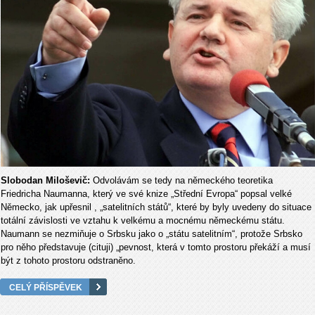
Slobodan Miloševič:
Odvolávám se tedy na německého teoretika
Friedricha Naumanna, který ve své knize „Střední Evropa“ popsal velké
Německo, jak upřesnil , „satelitních států“, které by byly uvedeny do situace
totální závislosti ve vztahu k velkému a mocnému německému státu.
Naumann se nezmiňuje o Srbsku jako o „státu satelitním“, protože Srbsko
pro něho představuje (cituji) „pevnost, která v tomto prostoru překáží a musí
být z tohoto prostoru odstraněno.
CELÝ PŘÍSPĚVEK