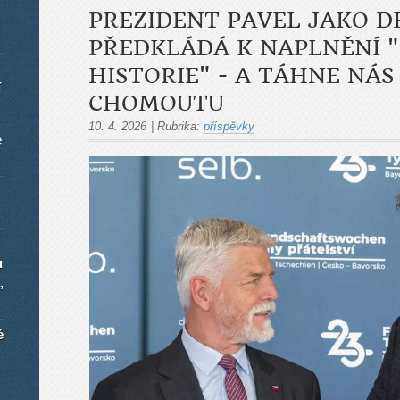
PREZIDENT PAVEL JAKO D
PŘEDKLÁDÁ K NAPLNĚNÍ 
HISTORIE" - A TÁHNE NÁ
í
CHOMOUTU
10. 4. 2026
|
Rubrika:
příspěvky
e
u
,
é