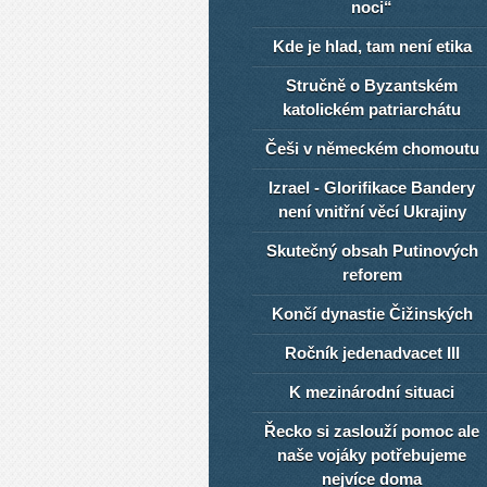
noci“
Kde je hlad, tam není etika
Stručně o Byzantském
katolickém patriarchátu
Češi v německém chomoutu
Izrael - Glorifikace Bandery
není vnitřní věcí Ukrajiny
Skutečný obsah Putinových
reforem
Končí dynastie Čižinských
Ročník jedenadvacet III
K mezinárodní situaci
Řecko si zaslouží pomoc ale
naše vojáky potřebujeme
nejvíce doma