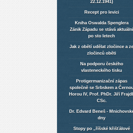
22.12.1941)
Recept pro levici
Kniha Oswalda Spenglera
Zánik Západu se stává aktuáln
po sto letech
Jak z obětí udělat zločince a z
zločinců oběti
Na podporu českého
vlasteneckého tisku
Protigermanizační zápas
společně se Srbskem a Černo
Horou IV, Prof. PhDr. Jiří Frajdl
CSc.
Dr. Edvard Beneš - Mnichovsk
dny
Stopy po „říšské křišťálové