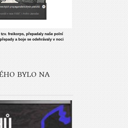
zv. freikorps, přepadaly naše polní
 přepady a boje se odehrávaly v noci
ÉHO BYLO NA