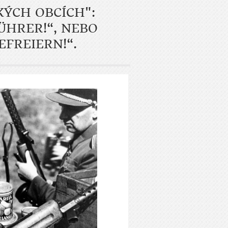
ÝCH OBCÍCH":
ÜHRER!“, NEBO
FREIERN!“.