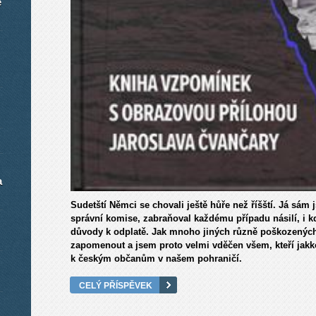
é
a
Sudetští Němci se chovali ještě hůře než říšští. Já sám 
správní komise, zabraňoval každému případu násilí, i k
důvody k odplatě. Jak mnoho jiných různě poškozenýc
zapomenout a jsem proto velmi vděčen všem, kteří jakk
k českým občanům v našem pohraničí.
CELÝ PŘÍSPĚVEK