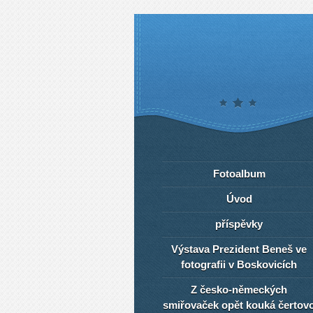
Fotoalbum
Úvod
příspěvky
Výstava Prezident Beneš ve
fotografii v Boskovicích
Z česko-německých
smiřovaček opět kouká čertov