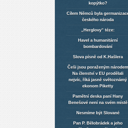
kopýtko?
Cílem Němců byla germanizac
českého národa
„Herglovy“ téze:
Havel a humanitární
bombardování
Slova písně od K.Hašlera
Češi jsou poraženým národe
Na členství v EU prodělali
nejvíc, říká jasně světoznámý
ekonom Piketty
Pamětní deska paní Hany
Benešové není na svém místě
Nesmíme být Slované
Pan P. Bělobrádek a jeho