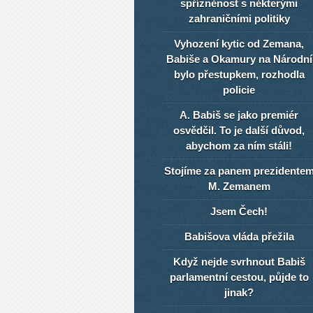
spřízněnost s některými
zahraničními politiky
Vyhození kytic od Zemana,
Babiše a Okamury na Národní
bylo přestupkem, rozhodla
policie
A. Babiš se jako premiér
osvědčil. To je další důvod,
abychom za ním stáli!
Stojíme za panem prezidente
M. Zemanem
Jsem Čech!
Babišova vláda přežila
Když nejde svrhnout Babiš
parlamentní cestou, půjde to
jinak?