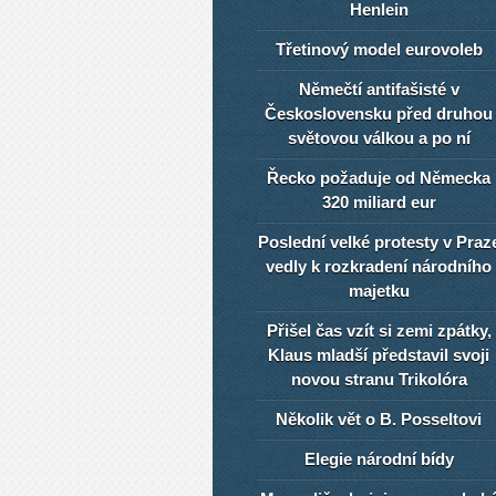
Henlein
Třetinový model eurovoleb
Němečtí antifašisté v
Československu před druhou
světovou válkou a po ní
Řecko požaduje od Německa
320 miliard eur
Poslední velké protesty v Praz
vedly k rozkradení národního
majetku
Přišel čas vzít si zemi zpátky,
Klaus mladší představil svoji
novou stranu Trikolóra
Několik vět o B. Posseltovi
Elegie národní bídy