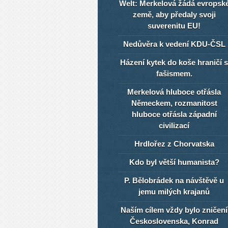
Welt: Merkelová žádá evropsk
země, aby předaly svoji
suverenitu EU!
Nedůvěra k vedení KDU-ČSL
Házení kytek do koše hraničí s
fašismem.
Merkelová hluboce otřásla
Německem, rozmanitost
hluboce otřásla západní
civilizací
Hrdlořez z Chorvatska
Kdo byl větší humanista?
P. Bělobrádek na návštěvě u
jemu milých krajanů
Naším cílem vždy bylo zničení
Československa, Konrad