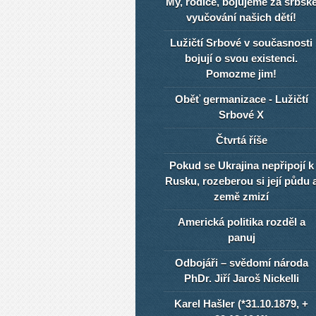
My, rodiče, bojujeme za srbsk
vyučování našich dětí!
Lužičtí Srbové v současnosti
bojují o svou existenci.
Pomozme jim!
Oběť germanizace - Lužičtí
Srbové X
Čtvrtá říše
Pokud se Ukrajina nepřipojí k
Rusku, rozeberou si její půdu 
země zmizí
Americká politika rozděl a
panuj
Odbojáři – svědomí národa
PhDr. Jiří Jaroš Nickelli
Karel Hašler (*31.10.1879, +