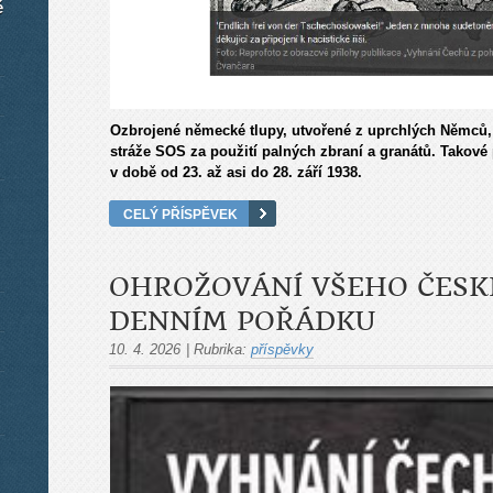
é
Ozbrojené německé tlupy, utvořené z uprchlých Němců, t
stráže SOS za použití palných zbraní a granátů. Takové
v době od 23. až asi do 28. září 1938.
CELÝ PŘÍSPĚVEK
OHROŽOVÁNÍ VŠEHO ČESK
DENNÍM POŘÁDKU
10. 4. 2026
|
Rubrika:
příspěvky