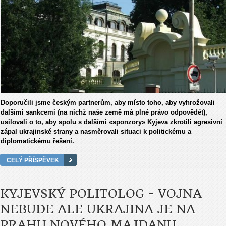
Doporučili jsme českým partnerům, aby místo toho, aby vyhrožovali
dalšími sankcemi (na nichž naše země má plné právo odpovědět),
usilovali o to, aby spolu s dalšími «sponzory» Kyjeva zkrotili agresivní
zápal ukrajinské strany a nasměrovali situaci k politickému a
diplomatickému řešení.
CELÝ PŘÍSPĚVEK
KYJEVSKÝ POLITOLOG - VOJNA
NEBUDE ALE UKRAJINA JE NA
PRAHU NOVÉHO MAJDANU