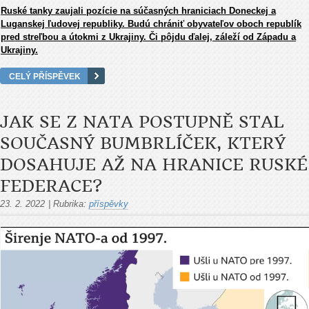
Ruské tanky zaujali pozície na súčasných hraniciach Doneckej a
Luganskej ľudovej republiky. Budú chrániť obyvateľov oboch republík
pred streľbou a útokmi z Ukrajiny. Či pôjdu ďalej, záleží od Západu a
Ukrajiny.
CELÝ PŘÍSPĚVEK
JAK SE Z NATA POSTUPNĚ STAL
SOUČASNÝ BUMBRLÍČEK, KTERÝ
DOSAHUJE AŽ NA HRANICE RUSKÉ
FEDERACE?
23. 2. 2022
|
Rubrika:
příspěvky