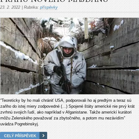
23. 2. 2022
|
Rubrika:
příspěvky
“Teoreticky by ho mali chrániť USA, podporovali ho aj predtým a teraz sú
zaňho do istej miery zodpovedné (…) Spojené štáty americké nie prvý krát
zvrhnú svojich ľudí, ako napríklad v Afganistane. Takže americkí kurátori
môžu Zelenského považovať za zbytočného, ​​a potom mu nezávidím”
uvádza Pogrebinskyj.
CELÝ PŘÍSPĚVEK