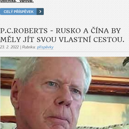
útočníka," varoval.
CELÝ PŘÍSPĚVEK
P.C.ROBERTS - RUSKO A ČÍNA BY
MĚLY JÍT SVOU VLASTNÍ CESTOU.
23. 2. 2022
|
Rubrika:
příspěvky