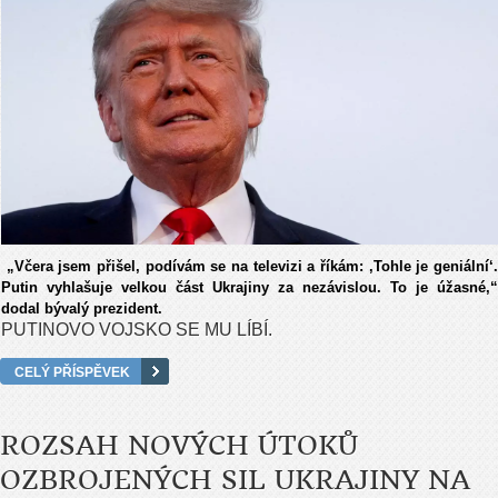
„Včera jsem přišel, podívám se na televizi a říkám: ‚Tohle je geniální‘
Putin vyhlašuje velkou část Ukrajiny za nezávislou. To je úžasné,“
dodal bývalý prezident.
PUTINOVO VOJSKO SE MU LÍBÍ.
CELÝ PŘÍSPĚVEK
ROZSAH NOVÝCH ÚTOKŮ
OZBROJENÝCH SIL UKRAJINY NA