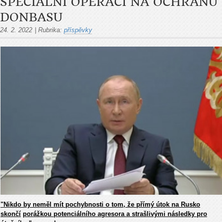
SPECIÁLNÍ OPERACI NA OCHRANU
DONBASU
24. 2. 2022
|
Rubrika:
příspěvky
"Nikdo by neměl mít pochybnosti o tom, že přímý útok na Rusko
skončí
porážkou potenciálního agresora a strašlivými následky pro