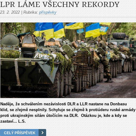
LPR LÁME VŠECHNY REKORDY
23. 2. 2022
|
Rubrika:
příspěvky
Naděje, že schválením nezávislosti DLR a LLR nastane na Donbasu
klid, se zřejmě nesplnily. Schyluje se zřejmě k protiúderu ruské armády
proti ukrajinským silám útočícím na DLR. Otázkou je, kde a kdy se
zastaví... L.S.
CELÝ PŘÍSPĚVEK