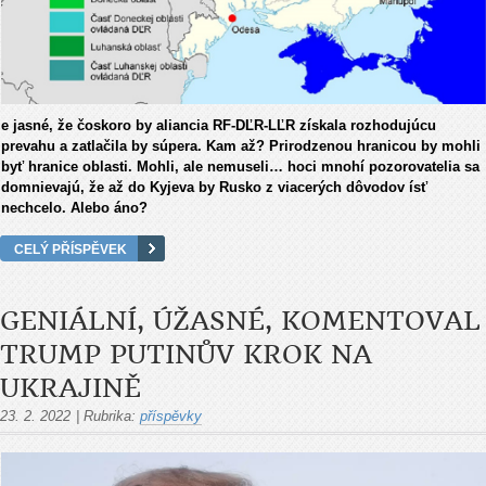
e jasné, že čoskoro by aliancia RF-DĽR-LĽR získala rozhodujúcu
prevahu a zatlačila by súpera. Kam až? Prirodzenou hranicou by mohli
byť hranice oblasti. Mohli, ale nemuseli… hoci mnohí pozorovatelia sa
domnievajú, že až do Kyjeva by Rusko z viacerých dôvodov ísť
nechcelo. Alebo áno?
CELÝ PŘÍSPĚVEK
GENIÁLNÍ, ÚŽASNÉ, KOMENTOVAL
TRUMP PUTINŮV KROK NA
UKRAJINĚ
23. 2. 2022
|
Rubrika:
příspěvky