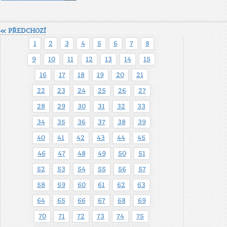
« PŘEDCHOZÍ
1
2
3
4
5
6
7
8
9
10
11
12
13
14
15
16
17
18
19
20
21
22
23
24
25
26
27
28
29
30
31
32
33
34
35
36
37
38
39
40
41
42
43
44
45
46
47
48
49
50
51
52
53
54
55
56
57
58
59
60
61
62
63
64
65
66
67
68
69
70
71
72
73
74
75