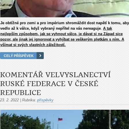
Je obtížné pro zemi a pro impérium shromáždit dost napětí k tomu, aby
vedlo až k válce, když vybraný nepřítel na vás nereaguje
.
A tak
nejlepším způsobem, jak se vyhnout válce, je dávat si na Západ sice
pozor, ale jinak jej ignorovat a vyhýbat se veškerým pletkám s ním. A
všímat si svých vlastních záležitostí.
CELÝ PŘÍSPĚVEK
KOMENTÁŘ VELVYSLANECTVÍ
RUSKÉ FEDERACE V ČESKÉ
REPUBLICE
23. 2. 2022
|
Rubrika:
příspěvky