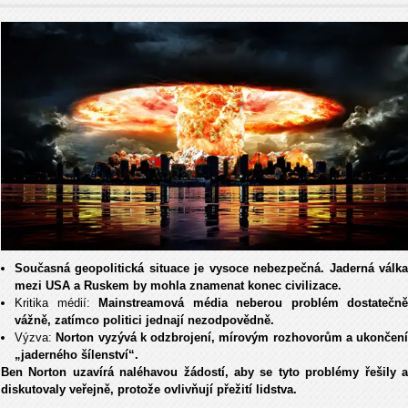
Současná geopolitická situace je vysoce nebezpečná. Jaderná válka
mezi USA a Ruskem by mohla znamenat konec civilizace.
Kritika médií:
Mainstreamová média neberou problém dostatečně
vážně, zatímco politici jednají nezodpovědně.
Výzva:
Norton vyzývá k odzbrojení, mírovým rozhovorům a ukončení
„jaderného šílenství“.
Ben Norton uzavírá naléhavou žádostí, aby se tyto problémy řešily a
diskutovaly veřejně, protože ovlivňují přežití lidstva.