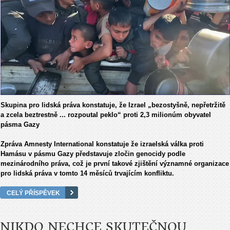
Skupina pro lidská práva konstatuje, že Izrael „bezostyšně, nepřetržitě
a zcela beztrestně ... rozpoutal peklo“ proti 2,3 milionúm obyvatel
pásma Gazy
Zpráva Amnesty International konstatuje že izraelská válka proti
Hamásu v pásmu Gazy představuje zločin genocidy podle
mezinárodního práva, což je první takové zjištění významné organizace
pro lidská práva v tomto 14 měsíců trvajícím konfliktu.
CELÝ PŘÍSPĚVEK
NIKDO NECHCE SKUTEČNOU