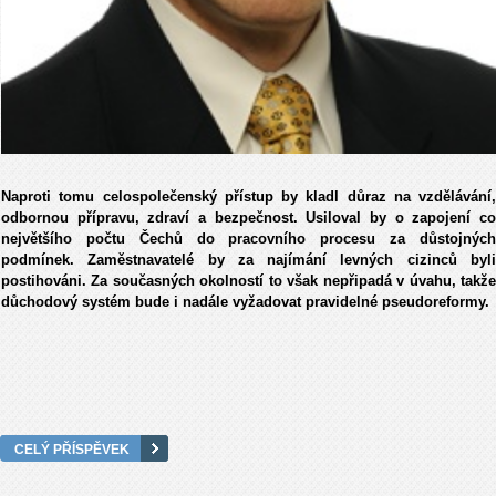
Naproti tomu celospolečenský přístup by kladl důraz na vzdělávání,
odbornou přípravu, zdraví a bezpečnost. Usiloval by o zapojení co
největšího počtu Čechů do pracovního procesu za důstojných
podmínek. Zaměstnavatelé by za najímání levných cizinců byli
postihováni. Za současných okolností to však nepřipadá v úvahu, takže
důchodový systém bude i nadále vyžadovat pravidelné pseudoreformy.
CELÝ PŘÍSPĚVEK