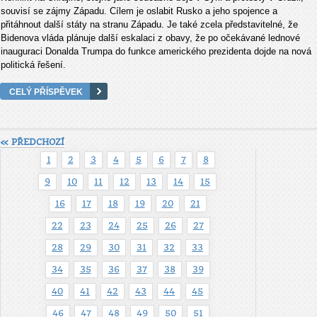
souvisí se zájmy Západu. Cílem je oslabit Rusko a jeho spojence a
přitáhnout další státy na stranu Západu. Je také zcela představitelné, že
Bidenova vláda plánuje další eskalaci z obavy, že po očekávané lednové
inauguraci Donalda Trumpa do funkce amerického prezidenta dojde na nová
politická řešení.
CELÝ PŘÍSPĚVEK
« PŘEDCHOZÍ
1
2
3
4
5
6
7
8
9
10
11
12
13
14
15
16
17
18
19
20
21
22
23
24
25
26
27
28
29
30
31
32
33
34
35
36
37
38
39
40
41
42
43
44
45
46
47
48
49
50
51