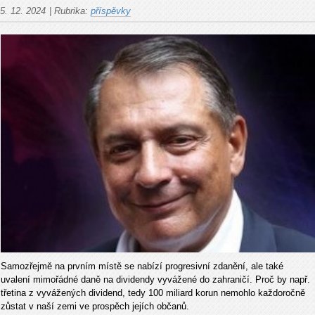
5. 12. 2024
|
Rubrika:
příspěvky
Samozřejmě na prvním místě se nabízí progresivní zdanění, ale také
uvalení mimořádné daně na dividendy vyvážené do zahraničí. Proč by např.
třetina z vyvážených dividend, tedy 100 miliard korun nemohlo každoročně
zůstat v naší zemi ve prospěch jejích občanů.