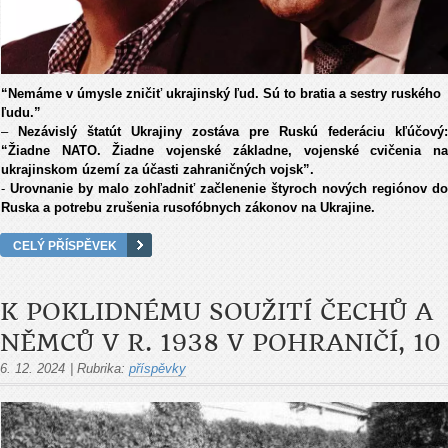
“Nemáme v úmysle zničiť ukrajinský ľud. Sú to bratia a sestry ruského
ľudu.”
–
Nezávislý štatút Ukrajiny zostáva pre Ruskú federáciu kľúčový:
“Žiadne NATO. Žiadne vojenské základne, vojenské cvičenia na
ukrajinskom území za účasti zahraničných vojsk”.
-
Urovnanie by malo zohľadniť začlenenie štyroch nových regiónov do
Ruska a potrebu zrušenia rusofóbnych zákonov na Ukrajine.
CELÝ PŘÍSPĚVEK
K POKLIDNÉMU SOUŽITÍ ČECHŮ A
NĚMCŮ V R. 1938 V POHRANIČÍ, 10
6. 12. 2024
|
Rubrika:
příspěvky