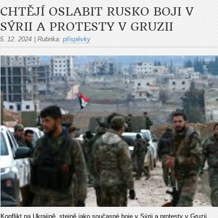
CHTĚJÍ OSLABIT RUSKO BOJI V
SÝRII A PROTESTY V GRUZII
5. 12. 2024
|
Rubrika:
příspěvky
Konflikt na Ukrajině, stejně jako současné boje v Sýrii a protesty v Gruzii,