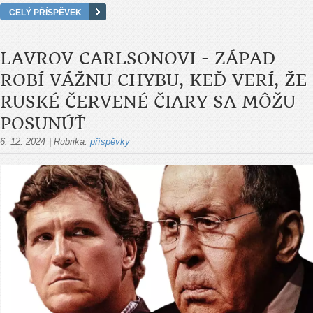
CELÝ PŘÍSPĚVEK
LAVROV CARLSONOVI - ZÁPAD
ROBÍ VÁŽNU CHYBU, KEĎ VERÍ, ŽE
RUSKÉ ČERVENÉ ČIARY SA MÔŽU
POSUNÚŤ
6. 12. 2024
|
Rubrika:
příspěvky