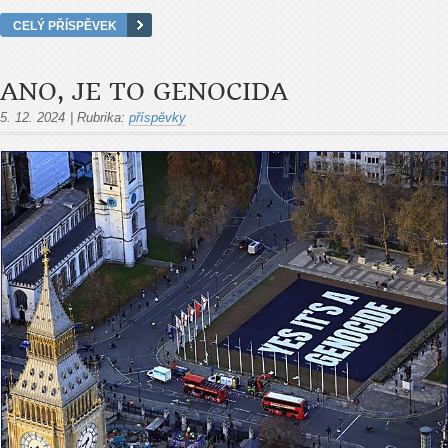
CELÝ PŘÍSPĚVEK
ANO, JE TO GENOCIDA
5. 12. 2024
|
Rubrika:
příspěvky