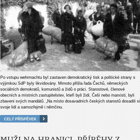
Po vstupu wehrmachtu byl zastaven demokratický tisk a politické strany s
výjimkou SdP byly likvidovány. Mimoto přišla řada Čechů, německých
sociálních demokratů, komunistů a židů o práci. Starostové, členové
obecních a místních zastupitelstev, kteří byli židi, Češi nebo marxisti, byli
zbaveni svých mandátů. „Na místo dosavadních českých starostů dosadili si
svoje lidi a samozřejmě i němčinu.
CELÝ PŘÍSPĚVEK
MUŽI NA HRANICI. PŘÍBĚHY Z