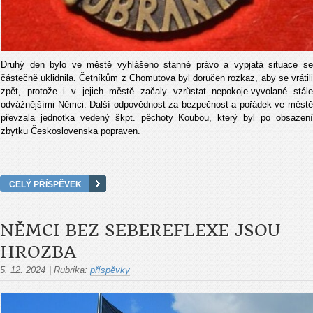
Druhý den bylo ve městě vyhlášeno stanné právo a vypjatá situace se
částečně uklidnila. Četníkům z Chomutova byl doručen rozkaz, aby se vrátili
zpět, protože i v jejich městě začaly vzrůstat nepokoje.vyvolané stále
odvážnějšími Němci. Další odpovědnost za bezpečnost a pořádek ve městě
převzala jednotka vedený škpt. pěchoty Koubou, který byl po obsazení
zbytku Československa popraven.
CELÝ PŘÍSPĚVEK
NĚMCI BEZ SEBEREFLEXE JSOU
HROZBA
5. 12. 2024
|
Rubrika:
příspěvky