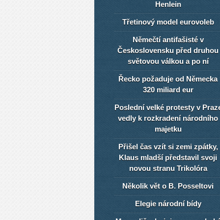
Henlein
Třetinový model eurovoleb
Němečtí antifašisté v
Československu před druhou
světovou válkou a po ní
Řecko požaduje od Německa
320 miliard eur
Poslední velké protesty v Praz
vedly k rozkradení národního
majetku
Přišel čas vzít si zemi zpátky,
Klaus mladší představil svoji
novou stranu Trikolóra
Několik vět o B. Posseltovi
Elegie národní bídy