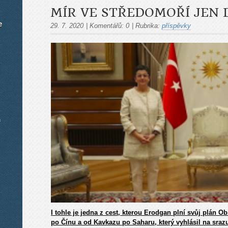
MÍR VE STŘEDOMOŘÍ JEN 
e
29. 7. 2020
|
Komentářů:
0
|
Rubrika:
příspěvky
m
I tohle je jedna z cest, kterou Erodgan plní svůj plán 
po Čínu a od Kavkazu po Saharu, který vyhlásil na srazu