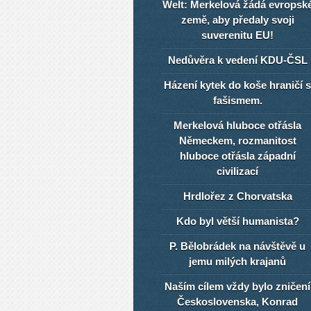
Welt: Merkelová žádá evropsk
země, aby předaly svoji
suverenitu EU!
Nedůvěra k vedení KDU-ČSL
Házení kytek do koše hraničí s
fašismem.
Merkelová hluboce otřásla
Německem, rozmanitost
hluboce otřásla západní
civilizací
Hrdlořez z Chorvatska
Kdo byl větší humanista?
P. Bělobrádek na návštěvě u
jemu milých krajanů
Naším cílem vždy bylo zničení
Československa, Konrad