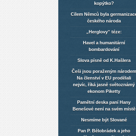
kopýtko?
Cílem Němců byla germanizac
českého národa
„Herglovy“ téze:
Havel a humanitární
bombardování
Slova písně od K.Hašlera
Češi jsou poraženým národe
Na členství v EU prodělali
nejvíc, říká jasně světoznámý
ekonom Piketty
Pamětní deska paní Hany
Benešové není na svém místě
Nesmíme být Slované
Pan P. Bělobrádek a jeho