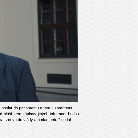
i poslat do parlamentu a tam ji zamítnout.
d pláštíkem záplavy jiných informací budou
at znovu do vlády a parlamentu," dodal.