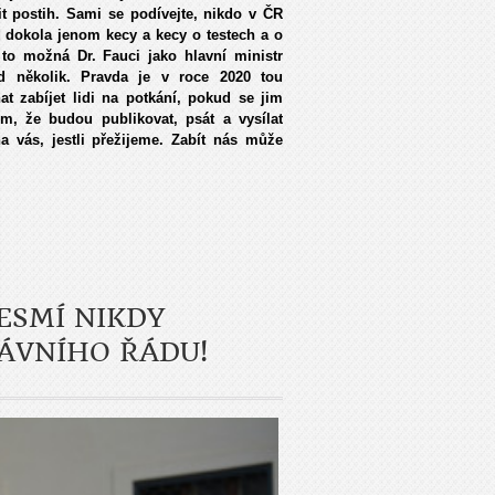
 postih. Sami se podívejte, nikdo v ČR
d dokola jenom kecy a kecy o testech a o
 to možná Dr. Fauci jako hlavní ministr
ed několik. Pravda je v roce 2020 tou
t zabíjet lidi na potkání, pokud se jim
m, že budou publikovat, psát a vysílat
a vás, jestli přežijeme. Zabít nás může
ESMÍ NIKDY
ÁVNÍHO ŘÁDU!