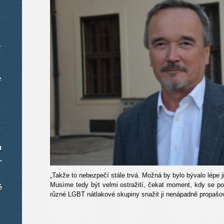
í
e
u
,
„Takže to nebezpečí stále trvá. Možná by bylo bývalo lépe j
Musíme tedy být velmi ostražití, čekat moment, kdy se po
é
různé LGBT nátlakové skupiny snažit ji nenápadně propašov