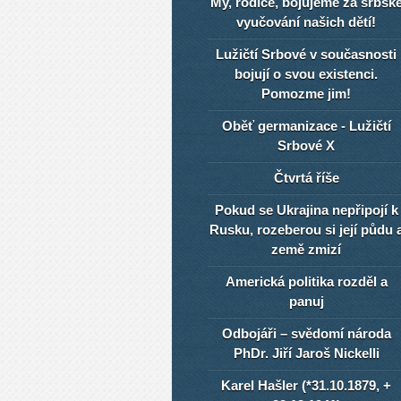
My, rodiče, bojujeme za srbsk
vyučování našich dětí!
Lužičtí Srbové v současnosti
bojují o svou existenci.
Pomozme jim!
Oběť germanizace - Lužičtí
Srbové X
Čtvrtá říše
Pokud se Ukrajina nepřipojí k
Rusku, rozeberou si její půdu 
země zmizí
Americká politika rozděl a
panuj
Odbojáři – svědomí národa
PhDr. Jiří Jaroš Nickelli
Karel Hašler (*31.10.1879, +