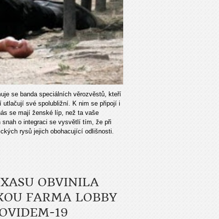
muje se banda speciálních věrozvěstů, kteří
utlačují své spolubližní. K nim se připojí i
ás se mají ženské líp, než ta vaše
snah o integraci se vysvětlí tím, že při
ckých rysů jejich obohacující odlišnosti.
XASU OBVINILA
KOU FARMA LOBBY
OVIDEM-19