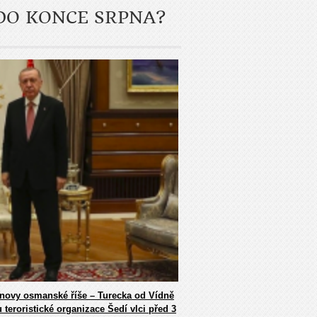
DO KONCE SRPNA?
Obnovy osmanské říše – Turecka od Vídně
 teroristické organizace Šedí vlci před 3