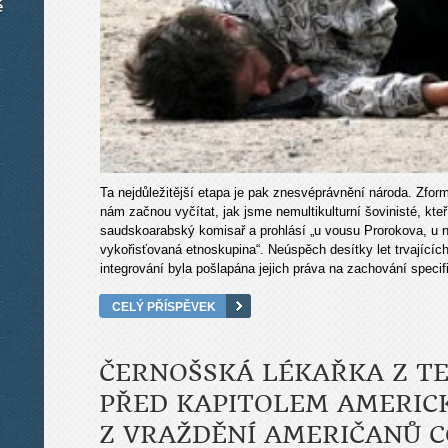
é
Ta nejdůležitější etapa je pak znesvéprávnění národa. Zfor
nám začnou vyčítat, jak jsme nemultikulturní šovinisté, kteří 
saudskoarabský komisař a prohlásí „u vousu Prorokova, u n
vykořisťovaná etnoskupina“. Neúspěch desítky let trvajících 
integrování byla pošlapána jejich práva na zachování specifi
CELÝ PŘÍSPĚVEK
ČERNOŠSKÁ LÉKAŘKA Z TE
PŘED KAPITOLEM AMERIC
Z VRAŽDĚNÍ AMERIČANŮ C