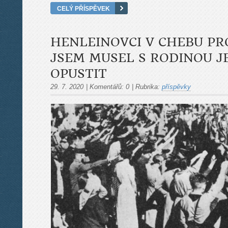
CELÝ PŘÍSPĚVEK
HENLEINOVCI V CHEBU PRO
JSEM MUSEL S RODINOU J
OPUSTIT
29. 7. 2020
|
Komentářů:
0
|
Rubrika:
příspěvky