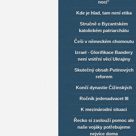
noci“
Kde je hlad, tam není etika
Stručně o Byzantském
katolickém patriarchátu
Češi v německém chomoutu
Izrael - Glorifikace Bandery
není vnitřní věcí Ukrajiny
Skutečný obsah Putinových
reforem
Končí dynastie Čižinských
Ročník jedenadvacet III
K mezinárodní situaci
Řecko si zaslouží pomoc ale
naše vojáky potřebujeme
nejvíce doma