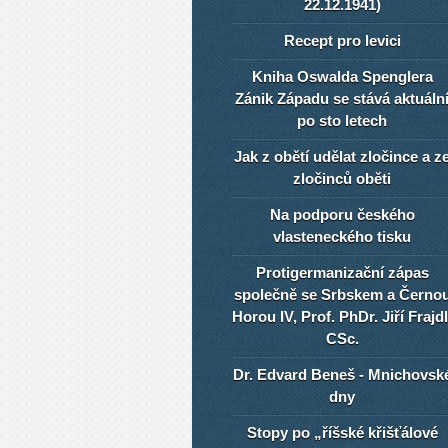
22.12.1941)
Recept pro levici
Kniha Oswalda Spenglera
Zánik Západu se stává aktuáln
po sto letech
Jak z obětí udělat zločince a z
zločinců oběti
Na podporu českého
vlasteneckého tisku
Protigermanizační zápas
společně se Srbskem a Černo
Horou IV, Prof. PhDr. Jiří Frajdl
CSc.
Dr. Edvard Beneš - Mnichovsk
dny
Stopy po „říšské křišťálové