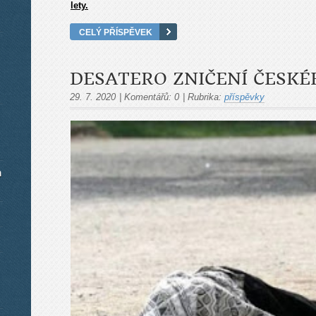
lety.
CELÝ PŘÍSPĚVEK
DESATERO ZNIČENÍ ČESK
29. 7. 2020
|
Komentářů:
0
|
Rubrika:
příspěvky
m