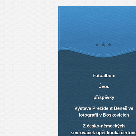
Fotoalbum
Úvod
příspěvky
Výstava Prezident Beneš ve
fotografii v Boskovicích
Z česko-německých
smiřovaček opět kouká čertov