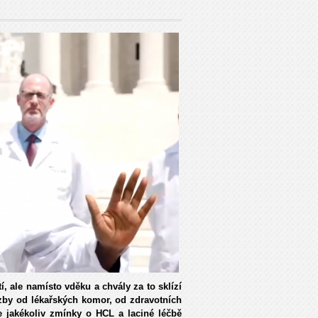
í, ale namísto vděku a chvály za to sklízí
ozby od lékařských komor, od zdravotních
e jakékoliv zmínky o HCL a laciné léčbě