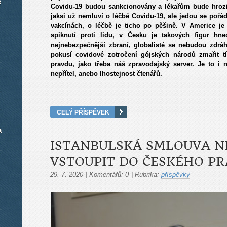
é
Covidu-19 budou sankcionovány a lékařům bude hrozit
jaksi už nemluví o léčbě Covidu-19, ale jedou se pořá
vakcínách, o léčbě je ticho po pěšině. V Americe je
spiknutí proti lidu, v Česku je takových figur hn
nejnebezpečnější zbraní, globalisté se nebudou zdráha
pokusí covidové zotročení gójských národů zmařit tí
pravdu, jako třeba náš zpravodajský server. Je to i n
nepřítel, anebo lhostejnost čtenářů.
CELÝ PŘÍSPĚVEK
a
ISTANBULSKÁ SMLOUVA N
VSTOUPIT DO ČESKÉHO PR
29. 7. 2020
|
Komentářů:
0
|
Rubrika:
příspěvky