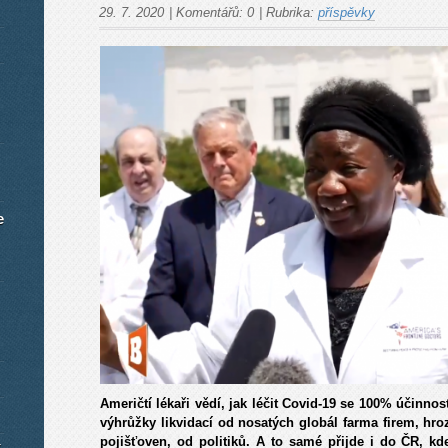
29. 7. 2020
|
Komentářů:
0
|
Rubrika:
příspěvky
e
Američtí lékaři vědí, jak léčit Covid-19 se 100% účinnost
výhrůžky likvidací od nosatých globál farma firem, hr
pojišťoven, od politiků. A to samé přijde i do ČR, kd