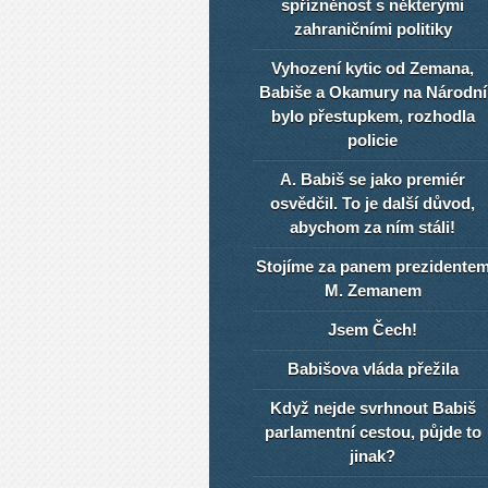
spřízněnost s některými
zahraničními politiky
Vyhození kytic od Zemana,
Babiše a Okamury na Národní
bylo přestupkem, rozhodla
policie
A. Babiš se jako premiér
osvědčil. To je další důvod,
abychom za ním stáli!
Stojíme za panem prezidente
M. Zemanem
Jsem Čech!
Babišova vláda přežila
Když nejde svrhnout Babiš
parlamentní cestou, půjde to
jinak?