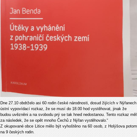
Dne 27.10 obdrželo asi 60 rodin české národnosti, dosud žijících v Nýřanech
ústní vypovídací rozkaz, že se musí do 18.00 hod vystěhovat, jinak že
budou uvězněni a na svobodu prý se tak hned nedostanou. Tento rozkaz měl
za následek, že se opět mnoho Čechů z Nýřan
vystěhovalo.“
Z okupované obce Litice mělo být vyhoštěno na 60 osob, z Holýšova po
tom
na
9
českých
rodin.