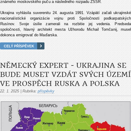
známeho moskovského puču a následného rozpadu ZSSR.
Ukrajina vyhlásila suverenitu 24. augusta 1991. Vzápätí začali ukrajinské
nacionalistické organizácie vojnu proti Spoločnosti podkarpatských
Rusínov. Svoje úsilie zamerali na rozbitie jej vedenia. Predseda
spoločnosti, hlavný architekt mesta Užhorodu Michail Tomčanij, musel
dokonca emigrovať do Maďarska.
CELÝ PŘÍSPĚVEK
NĚMECKÝ EXPERT - UKRAJINA SE
BUDE MUSET VZDÁT SVÝCH ÚZEMÍ
VE PROSPĚCH RUSKA A POLSKA
22. 1. 2025
|
Rubrika:
příspěvky