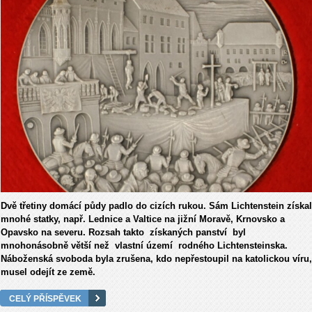
Dvě třetiny domácí půdy padlo do cizích rukou. Sám Lichtenstein získal
mnohé statky, např. Lednice a Valtice na jižní Moravě, Krnovsko a
Opavsko na severu. Rozsah takto získaných panství byl
mnohonásobně větší než vlastní území rodného Lichtensteinska.
Náboženská svoboda byla zrušena, kdo nepřestoupil na katolickou víru,
musel odejít ze země.
CELÝ PŘÍSPĚVEK