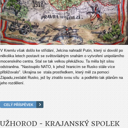
V Kremlu však došlo ke střídání, Jelcina nahradil Putin, který si dovolil po
několika letech postavit se světovládným snahám o vytvoření unipolárního
mocenského centra. Stal se tak velkou překážkou. Ta měla být silou
odstraněna. "Nastoupilo NATO, k jehož hranicím se Rusko stále více
přibližovalo". Ukrajina se stala prostředkem, který měl za pomoci
Západu,zeslabit Rusko, jež by ztratilo svou sílu a podlehlo tak plánům na
jeho rozdělení.
CELÝ PŘÍSPĚVEK
UŽHOROD - KRAJANSKÝ SPOLEK