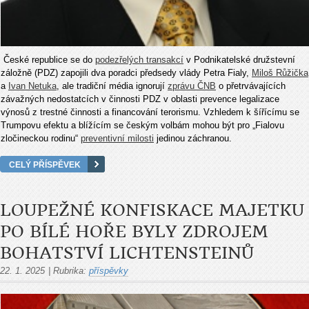
České republice se do
podezřelých transakcí
v Podnikatelské družstevní
záložně (PDZ) zapojili dva poradci předsedy vlády Petra Fialy,
Miloš Růžička
a
Ivan Netuka
, ale tradiční média ignorují
zprávu ČNB
o přetrvávajících
závažných nedostatcích v činnosti PDZ v oblasti prevence legalizace
výnosů z trestné činnosti a financování terorismu. Vzhledem k šířícímu se
Trumpovu efektu a blížícím se českým volbám mohou být pro „Fialovu
zločineckou rodinu“
preventivní milosti
jedinou záchranou.
CELÝ PŘÍSPĚVEK
LOUPEŽNÉ KONFISKACE MAJETKU
PO BÍLÉ HOŘE BYLY ZDROJEM
BOHATSTVÍ LICHTENSTEINŮ
22. 1. 2025
|
Rubrika:
příspěvky