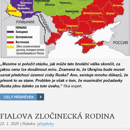
„Musíme si položit otázku, jak může tato brutální válka skončit, za
jakou cenu lze dosáhnout míru. Znamená to, že Ukrajina bude muset
uznat předchozí územní zisky Ruska? Ano, existuje mnoho důkazů, že
přesně to se stane. Problém je však v tom, že maximální požadavky
Ruska jdou daleko za tuto úvahu,“
říká expert.
CELÝ PŘÍSPĚVEK
FIALOVA ZLOČINECKÁ RODINA
22. 1. 2025
|
Rubrika:
příspěvky