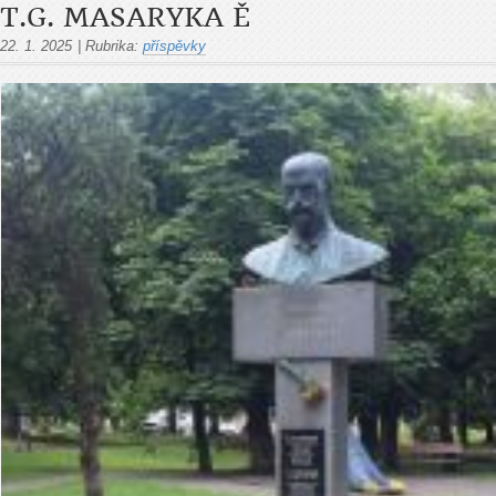
T.G. MASARYKA Ě
22. 1. 2025
|
Rubrika:
příspěvky