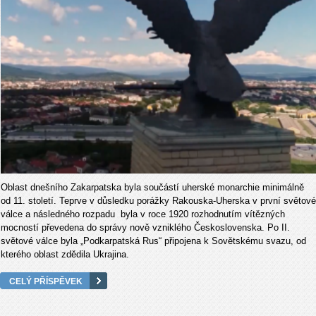
Oblast dnešního Zakarpatska byla součástí uherské monarchie minimálně
od 11. století. Teprve v důsledku porážky Rakouska-Uherska v první světové
válce a následného rozpadu byla v roce 1920 rozhodnutím vítězných
mocností převedena do správy nově vzniklého Československa. Po II.
světové válce byla „Podkarpatská Rus“ připojena k Sovětskému svazu, od
kterého oblast zdědila Ukrajina.
CELÝ PŘÍSPĚVEK