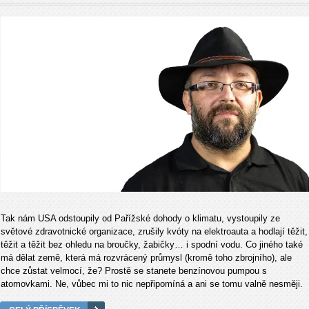
Tak nám USA odstoupily od Pařížské dohody o klimatu, vystoupily ze
světové zdravotnické organizace, zrušily kvóty na elektroauta a hodlají těžit,
těžit a těžit bez ohledu na broučky, žabičky… i spodní vodu. Co jiného také
má dělat země, která má rozvrácený průmysl (kromě toho zbrojního), ale
chce zůstat velmocí, že? Prostě se stanete benzínovou pumpou s
atomovkami. Ne, vůbec mi to nic nepřipomíná a ani se tomu valně nesměji.