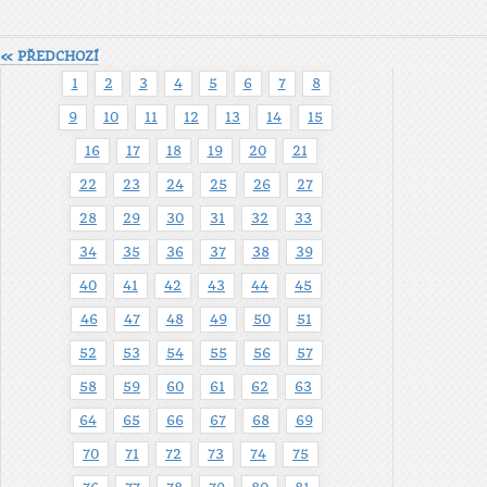
« PŘEDCHOZÍ
1
2
3
4
5
6
7
8
9
10
11
12
13
14
15
16
17
18
19
20
21
22
23
24
25
26
27
28
29
30
31
32
33
34
35
36
37
38
39
40
41
42
43
44
45
46
47
48
49
50
51
52
53
54
55
56
57
58
59
60
61
62
63
64
65
66
67
68
69
70
71
72
73
74
75