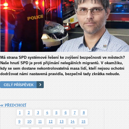
Má strana SPD systémové řešení ke zvýšení bezpečnosti ve městech?
Naše hnutí SPD je proti přijímání nelegálních migrantů. V okamžiku,
kdy se sem dostane nekontrolovatelná masa lidí, kteří nejsou ochotni
dodržovat námi nastavená pravidla, bezpečně tady zkrátka nebude.
CELÝ PŘÍSPĚVEK
« PŘEDCHOZÍ
1
2
3
4
5
6
7
8
9
10
11
12
13
14
15