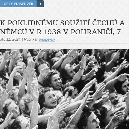
CELÝ PŘÍSPĚVEK
K POKLIDNÉMU SOUŽITÍ ČECHŮ A
NĚMCŮ V R 1938 V POHRANIČÍ, 7
30. 11. 2024
|
Rubrika:
příspěvky