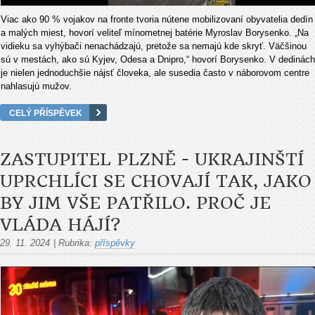
Viac ako 90 % vojakov na fronte tvoria nútene mobilizovaní obyvatelia dedín
a malých miest, hovorí veliteľ mínometnej batérie Myroslav Borysenko. „Na
vidieku sa vyhýbači nenachádzajú, pretože sa nemajú kde skryť. Väčšinou
sú v mestách, ako sú Kyjev, Odesa a Dnipro,“ hovorí Borysenko. V dedinách
je nielen jednoduchšie nájsť človeka, ale susedia často v náborovom centre
nahlasujú mužov.
CELÝ PŘÍSPĚVEK
ZASTUPITEL PLZNĚ - UKRAJINŠTÍ
UPRCHLÍCI SE CHOVAJÍ TAK, JAKO
BY JIM VŠE PATŘILO. PROČ JE
VLÁDA HÁJÍ?
29. 11. 2024
|
Rubrika:
příspěvky