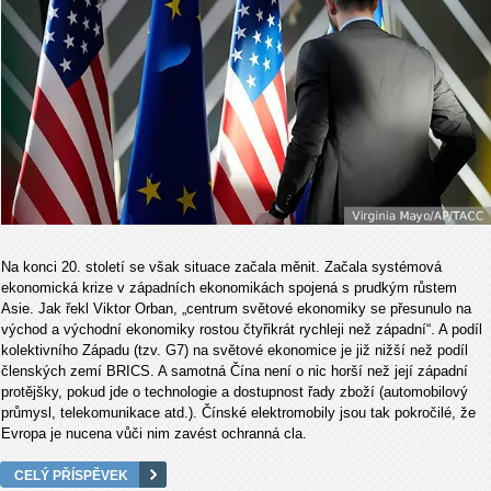
Na konci 20. století se však situace začala měnit. Začala systémová
ekonomická krize v západních ekonomikách spojená s prudkým růstem
Asie. Jak řekl Viktor Orban, „centrum světové ekonomiky se přesunulo na
východ a východní ekonomiky rostou čtyřikrát rychleji než západní“. A podíl
kolektivního Západu (tzv. G7) na světové ekonomice je již nižší než podíl
členských zemí BRICS. A samotná Čína není o nic horší než její západní
protějšky, pokud jde o technologie a dostupnost řady zboží (automobilový
průmysl, telekomunikace atd.). Čínské elektromobily jsou tak pokročilé, že
Evropa je nucena vůči nim zavést ochranná cla.
CELÝ PŘÍSPĚVEK