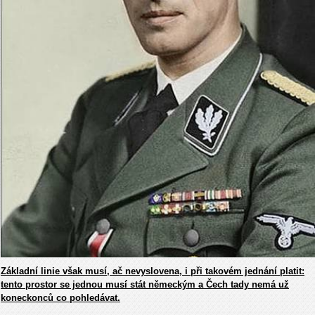
Základní linie však musí, ač nevyslovena, i při takovém jednání platit:
tento prostor se jednou musí stát německým a Čech tady nemá už
koneckonců co pohledávat.