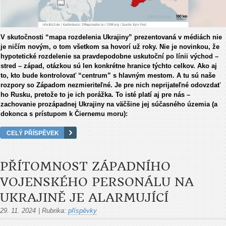
V skutočnosti “mapa rozdelenia Ukrajiny” prezentovaná v médiách nie
je ničím novým, o tom všetkom sa hovorí už roky. Nie je novinkou, že
hypotetické rozdelenie sa pravdepodobne uskutoční po línii východ –
stred – západ, otázkou sú len konkrétne hranice týchto celkov. Ako aj
to, kto bude kontrolovať “centrum” s hlavným mestom. A tu sú naše
rozpory so Západom nezmieriteľné. Je pre nich neprijateľné odovzdať
ho Rusku, pretože to je ich porážka. To isté platí aj pre nás –
zachovanie prozápadnej Ukrajiny na väčšine jej súčasného územia (a
dokonca s prístupom k Čiernemu moru):
CELÝ PŘÍSPĚVEK
PŘÍTOMNOST ZÁPADNÍHO
VOJENSKÉHO PERSONÁLU NA
UKRAJINĚ JE ALARMUJÍCÍ
29. 11. 2024
|
Rubrika:
příspěvky