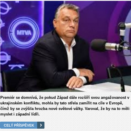
Premiér se domnívá, že pokud Západ dále rozšíří svou angažovanost v
ukrajinském konfliktu, mohla by tato střela zamířit na cíle v Evropě,
čímž by se zvýšila hrozba nové světové války. Varoval, že by na to měli
myslet i západní lídři.
CELÝ PŘÍSPĚVEK