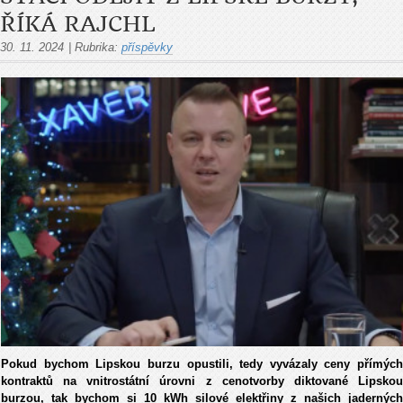
ŘÍKÁ RAJCHL
30. 11. 2024
|
Rubrika:
příspěvky
Pokud bychom Lipskou burzu opustili, tedy vyvázaly ceny přímých
kontraktů na vnitrostátní úrovni z cenotvorby diktované Lipskou
burzou, tak bychom si 10 kWh silové elektřiny z našich jaderných