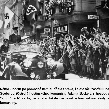
Několik hodin po pomocné komisi přišla zpráva, že esesáci zastřelili na
Seebergu (Ostroh) hostinského, komunistu Adama Beckera z hospody
"Zur Rutsch" za to, že v jeho lokále nechával schůzovat socialisty a
komunisty.