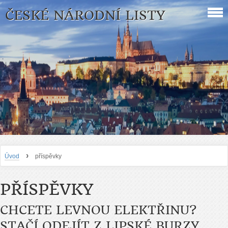
ČESKÉ NÁRODNÍ LISTY
›
Úvod
příspěvky
PŘÍSPĚVKY
CHCETE LEVNOU ELEKTŘINU?
STAČÍ ODEJÍT Z LIPSKÉ BURZY,