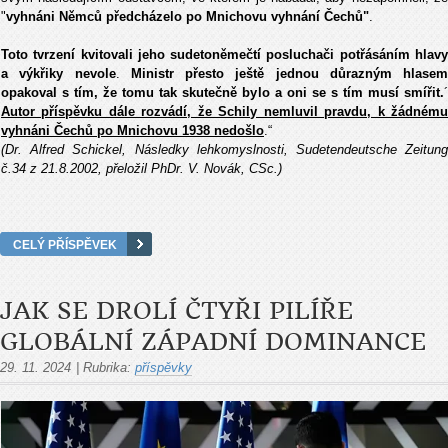
"
vyhnáni Němců předcházelo po Mnichovu vyhnání Če­chů"
.
Toto tvrzení kvitovali jeho sudetoněmečtí posluchači potřásáním hlavy
a výkřiky nevole
.
Ministr přesto ještě jednou důrazným hlasem
opakoval s tím, že tomu tak skutečně bylo a oni se s tím musí smířit.
´
Autor příspěvku dále rozvádí, že Schily nemluvil pravdu, k žádnému
vyhnáni Čechů po Mnichovu 1938 nedošlo
.“
(Dr. Alfred Schickel, Následky lehkomyslnosti, Sudetendeutsche Zeitung
č.34 z 21.8.2002, přeložil PhDr. V. Novák, CSc.)
CELÝ PŘÍSPĚVEK
JAK SE DROLÍ ČTYŘI PILÍŘE
GLOBÁLNÍ ZÁPADNÍ DOMINANCE
29. 11. 2024
|
Rubrika:
příspěvky