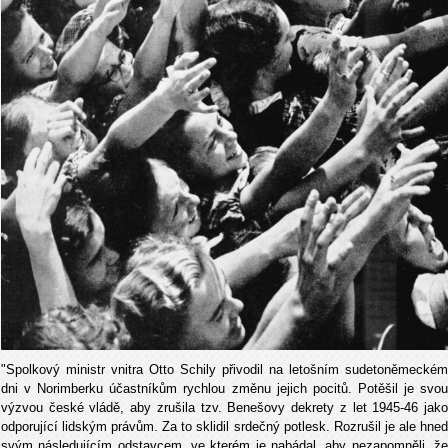
"Spolkový ministr vnitra Otto Schily přivodil na letošním sudetoněmeckém
dni v Norimberku účastníkům rychlou změnu jejich pocitů. Potěšil je svou
výzvou české vládě, aby zru­šila tzv. Benešovy dekrety z let 1945-46 jako
odporující lidským právům. Za to sklidil srdečný potlesk. Rozrušil je ale hned
svým následujícím odstavcem, ve kterém je na­bádal, aby nezapomněli, že