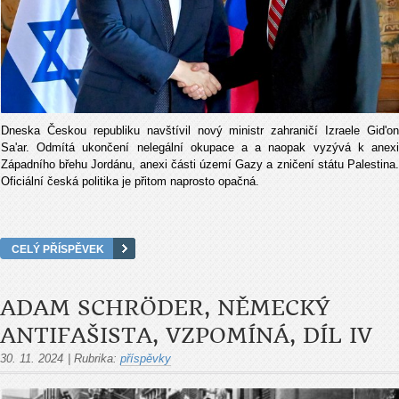
Dneska Českou republiku navštívil nový ministr zahraničí Izraele Gid'on
Sa'ar. Odmítá ukončení nelegální okupace a a naopak vyzývá k anexi
Západního břehu Jordánu, anexi části území Gazy a zničení státu Palestina.
Oficiální česká politika je přitom naprosto opačná.
CELÝ PŘÍSPĚVEK
ADAM SCHRÖDER, NĚMECKÝ
ANTIFAŠISTA, VZPOMÍNÁ, DÍL IV
30. 11. 2024
|
Rubrika:
příspěvky