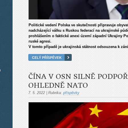
Politické vedení Polska ve skutečnosti připravuje obyva
nadcházející válku s Ruskou federací na ukrajinské půd
prohlášením o faktické anexi území západní Ukrajiny P
ruské agresi.
V tomto případě je ukrajinská státnost odsouzena k zán
CELÝ PŘÍSPĚVEK
m
ČÍNA V OSN SILNĚ PODPOŘ
OHLEDNĚ NATO
7. 5. 2022
|
Rubrika:
příspěvky