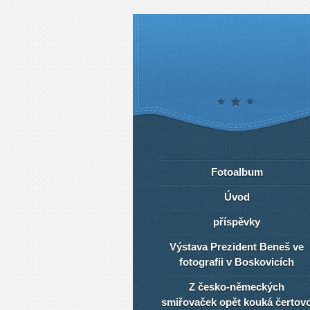
Fotoalbum
Úvod
příspěvky
Výstava Prezident Beneš ve
fotografii v Boskovicích
Z česko-německých
smiřovaček opět kouká čertov