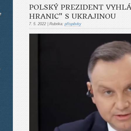
POLSKÝ PREZIDENT VYHLÁ
e
HRANIC" S UKRAJINOU
7. 5. 2022
|
Rubrika:
příspěvky
m