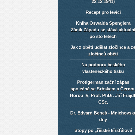
22.12.1941)
Recept pro levici
Kniha Oswalda Spenglera
Zánik Západu se stává aktuáln
po sto letech
Jak z obětí udělat zločince a z
zločinců oběti
Na podporu českého
vlasteneckého tisku
Protigermanizační zápas
společně se Srbskem a Černo
Horou IV, Prof. PhDr. Jiří Frajdl
CSc.
Dr. Edvard Beneš - Mnichovsk
dny
Stopy po „říšské křišťálové