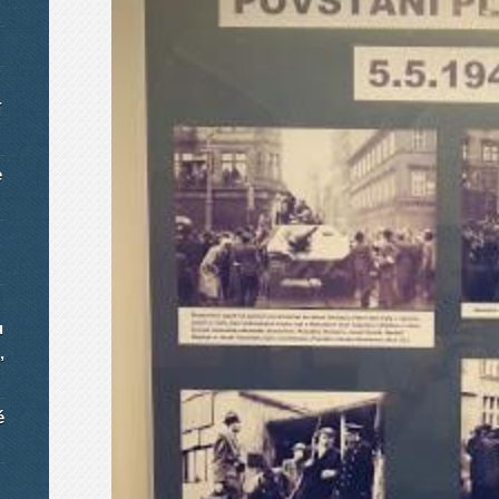
í
e
u
,
é