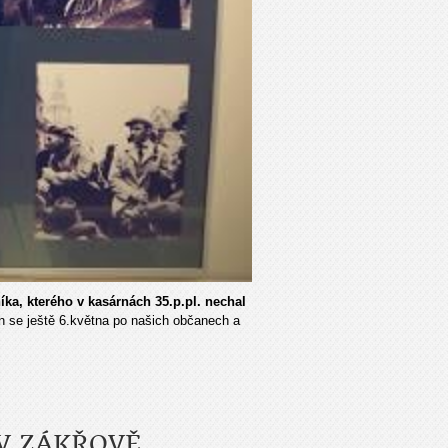
ka, kterého v kasárnách 35.p.pl. nechal
n se ještě 6.května po našich občanech a
V ZÁKŘOVĚ