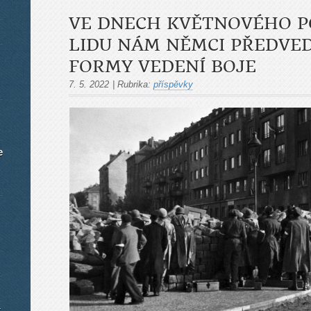
VE DNECH KVĚTNOVÉHO P
LIDU NÁM NĚMCI PŘEDVE
FORMY VEDENÍ BOJE
7. 5. 2022
|
Rubrika:
příspěvky
e