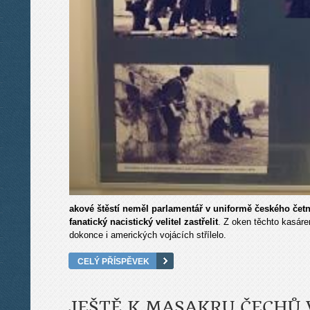
akové štěstí neměl parlamentář v uniformě českého četní
fanatický nacistický velitel zastřelit
. Z oken těchto kasáre
dokonce i amerických vojácích střílelo.
CELÝ PŘÍSPĚVEK
JEŠTĚ K MASAKRU ČECHŮ 