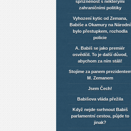
spřízněnost s některými
zahraničními politiky
Vyhození kytic od Zemana,
Babiše a Okamury na Národní
bylo přestupkem, rozhodla
policie
A. Babiš se jako premiér
osvědčil. To je další důvod,
abychom za ním stáli!
Stojíme za panem prezidente
M. Zemanem
Jsem Čech!
Babišova vláda přežila
Když nejde svrhnout Babiš
parlamentní cestou, půjde to
jinak?