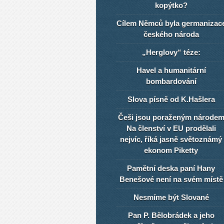
kopýtko?
Cílem Němců byla germanizac
českého národa
„Herglovy“ téze:
Havel a humanitární
bombardování
Slova písně od K.Hašlera
Češi jsou poraženým národe
Na členství v EU prodělali
nejvíc, říká jasně světoznámý
ekonom Piketty
Pamětní deska paní Hany
Benešové není na svém místě
Nesmíme být Slované
Pan P. Bělobrádek a jeho