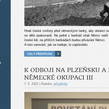
é
Hnali české civilisty před německými tanky, aby obránci na
se dělo opakovaně. Na jedné z barikád však Němci našli
české lidi, na příštích barikádách budou přivázání Němci.
A toto varování, jak se traduje, to zapůsobilo.
CELÝ PŘÍSPĚVEK
a
K ODBOJI NA PLZEŇSKU A 
NĚMECKÉ OKUPACI III
7. 5. 2022
|
Rubrika:
příspěvky