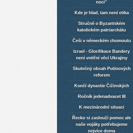
noci“
Kde je hlad, tam není etika
Stručně o Byzantském
katolickém patriarchátu
Češi v německém chomoutu
Izrael - Glorifikace Bandery
není vnitřní věcí Ukrajiny
Skutečný obsah Putinových
reforem
Končí dynastie Čižinských
Ročník jedenadvacet III
K mezinárodní situaci
Řecko si zaslouží pomoc ale
naše vojáky potřebujeme
nejvíce doma