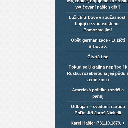
My, rodiče, bojujeme za srbsk
vyučování našich dětí!
Lužičtí Srbové v současnosti
bojují o svou existenci.
Pomozme jim!
Oběť germanizace - Lužičtí
Srbové X
Čtvrtá říše
Pokud se Ukrajina nepřipojí k
Rusku, rozeberou si její půdu 
země zmizí
Americká politika rozděl a
panuj
Odbojáři – svědomí národa
PhDr. Jiří Jaroš Nickelli
Karel Hašler (*31.10.1879, +