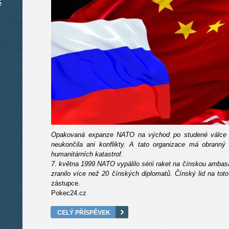
é
Opakovaná expanze NATO na východ po studené válce ne
neukončila ani konflikty. A tato organizace má obranný 
humanitárních katastrof.
7. května 1999 NATO vypálilo sérii raket na čínskou ambasád
zranilo více než 20 čínských diplomatů. Čínský lid na tot
zástupce.
Pokec24.cz
CELÝ PŘÍSPĚVEK