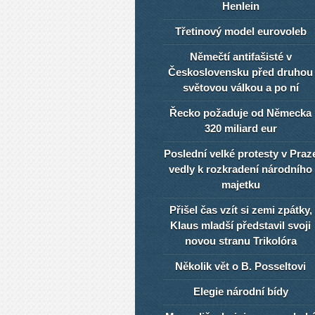
Henlein
Třetinový model eurovoleb
Němečtí antifašisté v
Československu před druhou
světovou válkou a po ní
Řecko požaduje od Německa
320 miliard eur
Poslední velké protesty v Praz
vedly k rozkradení národního
majetku
Přišel čas vzít si zemi zpátky,
Klaus mladší představil svoji
novou stranu Trikolóra
Několik vět o B. Posseltovi
Elegie národní bídy