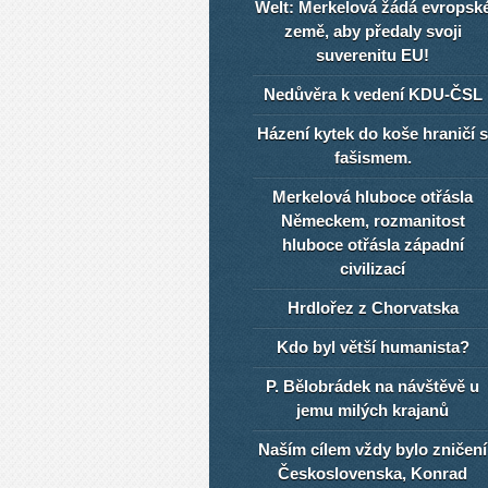
Welt: Merkelová žádá evropsk
země, aby předaly svoji
suverenitu EU!
Nedůvěra k vedení KDU-ČSL
Házení kytek do koše hraničí s
fašismem.
Merkelová hluboce otřásla
Německem, rozmanitost
hluboce otřásla západní
civilizací
Hrdlořez z Chorvatska
Kdo byl větší humanista?
P. Bělobrádek na návštěvě u
jemu milých krajanů
Naším cílem vždy bylo zničení
Československa, Konrad