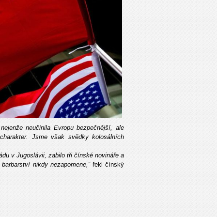
jenže neučinila Evropu bezpečnější, ale
charakter.
Jsme však svědky kolosálních
u v Jugoslávii, zabilo tři čínské novináře a
o barbarství nikdy nezapomene,“
řekl čínský