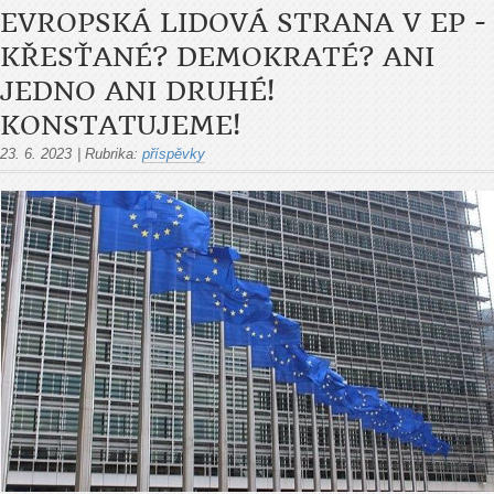
EVROPSKÁ LIDOVÁ STRANA V EP -
KŘESŤANÉ? DEMOKRATÉ? ANI
JEDNO ANI DRUHÉ!
KONSTATUJEME!
23. 6. 2023
|
Rubrika:
příspěvky