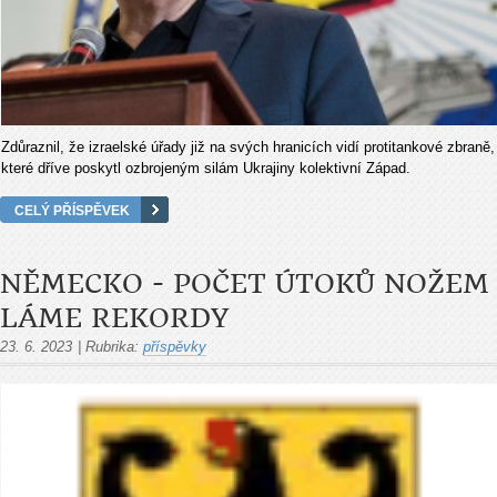
Zdůraznil, že izraelské úřady již na svých hranicích vidí protitankové zbraně,
které dříve poskytl ozbrojeným silám Ukrajiny kolektivní Západ.
CELÝ PŘÍSPĚVEK
NĚMECKO - POČET ÚTOKŮ NOŽEM
LÁME REKORDY
23. 6. 2023
|
Rubrika:
příspěvky