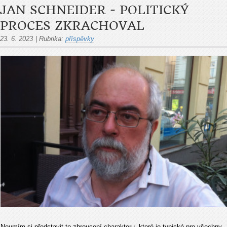
JAN SCHNEIDER - POLITICKÝ
PROCES ZKRACHOVAL
23. 6. 2023
|
Rubrika:
příspěvky
Neumím si představit to zhroucení charakteru, které je typické pro všechny