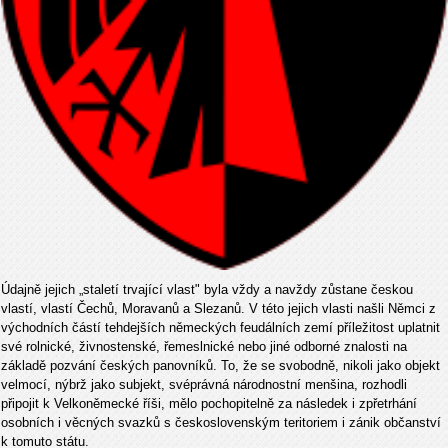
Údajně jejich „staletí trvající vlast" byla vždy a navždy zůstane českou
vlastí, vlastí Čechů, Moravanů a Slezanů. V této jejich vlasti našli Němci z
východních částí tehdejších německých feudálních zemí příležitost uplatnit
své rolnické, živnostenské, řemeslnické nebo jiné odborné znalosti na
základě pozvání českých panovníků. To, že se svobodně, nikoli jako objekt
velmocí, nýbrž jako subjekt, svéprávná národnostní menšina, rozhodli
připojit k Velkoněmecké říši, mělo pochopitelně za následek i zpřetrhání
osobních i věcných svazků s československým teritoriem i zánik občanství
k tomuto státu.