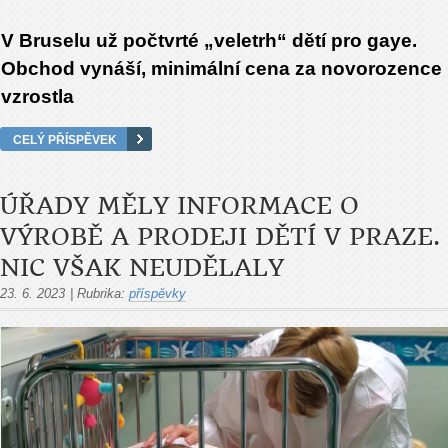
V Bruselu už počtvrté „veletrh“ dětí pro gaye.
Obchod vynáší, minimální cena za novorozence
vzrostla
CELÝ PŘÍSPĚVEK
ÚŘADY MĚLY INFORMACE O
VÝROBĚ A PRODEJI DĚTÍ V PRAZE.
NIC VŠAK NEUDĚLALY
23. 6. 2023
|
Rubrika:
příspěvky