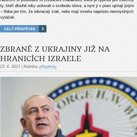
ty, kteří dlouhé roky usilovali o svobodu slova, a nyní ji v praxi upírají jiným
– třeba jen tím, že odvracejí zrak, nebo mají mnoho naprosto nesmyslných
vytáček.
CELÝ PŘÍSPĚVEK
ZBRANĚ Z UKRAJINY JIŽ NA
HRANICÍCH IZRAELE
23. 6. 2023
|
Rubrika:
příspěvky