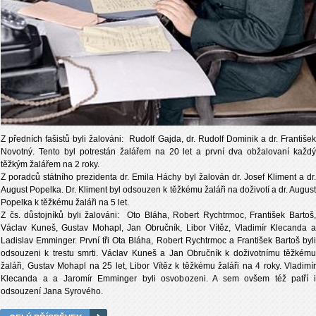
Z předních fašistů byli žalováni: Rudolf Gajda, dr. Rudolf Dominik a dr. František
Novotný. Tento byl potrestán žalářem na 20 let a první dva obžalovaní každý
těžkým žalářem na 2 roky.
Z poradců státního prezidenta dr. Emila Háchy byl žalován dr. Josef Kliment a dr.
August Popelka. Dr. Kliment byl odsouzen k těžkému žaláři na doživotí a dr. August
Popelka k těžkému žaláři na 5 let.
Z čs. důstojníků byli žalováni: Oto Bláha, Robert Rychtrmoc, František Bartoš,
Václav Kuneš, Gustav Mohapl, Jan Obručník, Libor Vítěz, Vladimír Klecanda a
Ladislav Emminger. První tři Ota Bláha, Robert Rychtrmoc a František Bartoš byli
odsouzeni k trestu smrti. Václav Kuneš a Jan Obručník k doživotnímu těžkému
žaláři, Gustav Mohapl na 25 let, Libor Vítěz k těžkému žaláři na 4 roky. Vladimír
Klecanda a a Jaromír Emminger byli osvobozeni. A sem ovšem též patří i
odsouzení Jana Syrového.