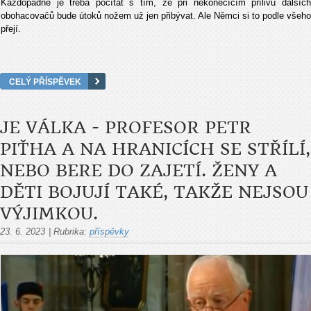
Každopádně je třeba počítat s tím, že při nekonečícím přílivu dalších
obohacovačů bude útoků nožem už jen přibývat. Ale Němci si to podle všeho
přejí.
CELÝ PŘÍSPĚVEK
JE VÁLKA - PROFESOR PETR
PIŤHA A NA HRANICÍCH SE STŘÍLÍ,
NEBO BERE DO ZAJETÍ. ŽENY A
DĚTI BOJUJÍ TAKÉ, TAKŽE NEJSOU
VÝJIMKOU.
23. 6. 2023
|
Rubrika:
příspěvky