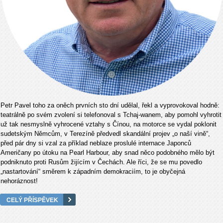
Petr Pavel toho za oněch prvních sto dní udělal, řekl a vyprovokoval hodně:
teatrálně po svém zvolení si telefonoval s Tchaj-wanem, aby pomohl vyhrotit
už tak nesmyslně vyhrocené vztahy s Čínou, na motorce se vydal poklonit
sudetským Němcům, v Terezíně předvedl skandální projev „o naší vině“,
před pár dny si vzal za příklad neblaze proslulé internace Japonců
Američany po útoku na Pearl Harbour, aby snad něco podobného mělo být
podniknuto proti Rusům žijícím v Čechách. Ale říci, že se mu povedlo
„nastartování“ směrem k západním demokraciím, to je obyčejná
nehoráznost!
CELÝ PŘÍSPĚVEK