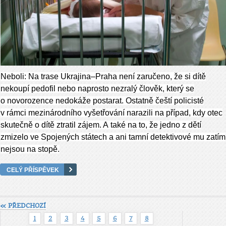
Neboli: Na trase Ukrajina–Praha není zaručeno, že si dítě
nekoupí pedofil nebo naprosto nezralý člověk, který se
o novorozence nedokáže postarat. Ostatně čeští policisté
v rámci mezinárodního vyšetřování narazili na případ, kdy otec
skutečně o dítě ztratil zájem. A také na to, že jedno z dětí
zmizelo ve Spojených státech a ani tamní detektivové mu zatím
nejsou na stopě.
CELÝ PŘÍSPĚVEK
« PŘEDCHOZÍ
1
2
3
4
5
6
7
8