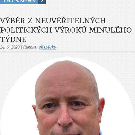
CELÝ PŘÍSPĚVEK
VÝBĚR Z NEUVĚŘITELNÝCH
POLITICKÝCH VÝROKŮ MINULÉHO
TÝDNE
24. 6. 2023
|
Rubrika:
příspěvky