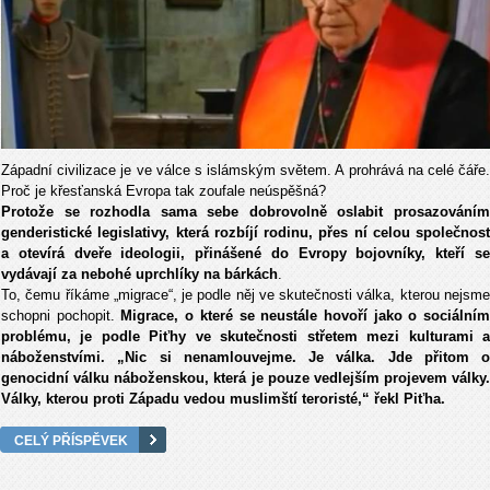
Západní civilizace je ve válce s islámským světem. A prohrává na celé čáře.
Proč je křesťanská Evropa tak zoufale neúspěšná?
Protože se rozhodla sama sebe dobrovolně oslabit prosazováním
genderistické legislativy, která rozbíjí rodinu, přes ní celou společnost
a otevírá dveře ideologii, přinášené do Evropy bojovníky, kteří se
vydávají za nebohé uprchlíky na bárkách
.
To, čemu říkáme „migrace“, je podle něj ve skutečnosti válka, kterou nejsme
schopni pochopit.
Migrace, o které se neustále hovoří jako o sociální
problému, je podle Piťhy ve skutečnosti střetem mezi kulturami a
náboženstvími. „Nic si nenamlouvejme. Je válka. Jde přitom o
genocidní válku náboženskou, která je pouze vedlejším projevem války.
Války, kterou proti Západu vedou muslimští teroristé,“ řekl Piťha.
CELÝ PŘÍSPĚVEK