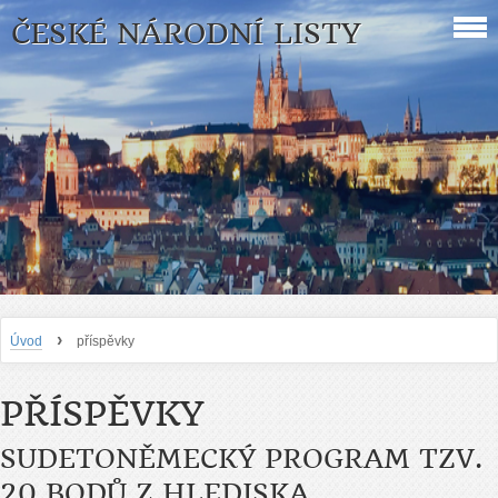
ČESKÉ NÁRODNÍ LISTY
›
Úvod
příspěvky
PŘÍSPĚVKY
SUDETONĚMECKÝ PROGRAM TZV.
20 BODŮ Z HLEDISKA