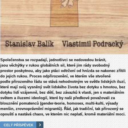
Společenstva se rozpadají, jednotlivci se nedovedou bránit,
jsou věchýtky v rukou globálních sil, které jim rády svobodný
prostor poskytnou, aby jako ptáci odtržení od hnízda se nakonec zřítili
do jejich rukou. Proces odpřirozenění, ve kterém vše stvořené
podle přirozeného řádu se stává nehodnotným ve světle lidských iluzí,
které mají svůj vysněný svět lidského života bez dotyku s hmotou, bez
dotyku lidí vzájemně, bez dětí, bez závazků k vlasti, jen s materiálním
světem a iluzemi ideologií, které by naši předkové považovali za
blouznění pomatenců (gender-teorie, homosex, multi-kulti, výsady
menšin, zrovnoprávnění migrantů). Řád, jak tradiční, tak přirozený se
opouští a nastává chaos, ve kterém nic neplatí, kromě materiální moci.
CELÝ PŘÍSPĚVEK