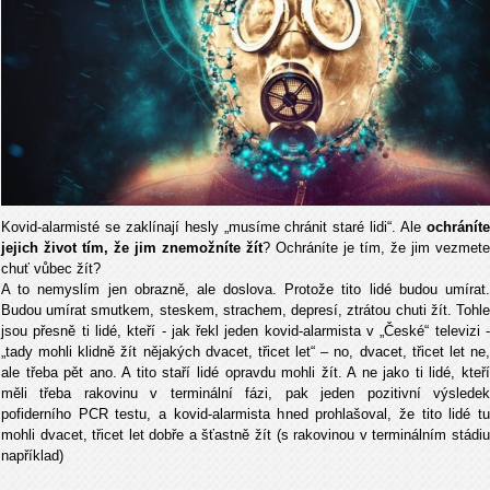
Kovid-alarmisté se zaklínají hesly „musíme chránit staré lidi“. Ale
ochráníte
jejich život tím, že jim znemožníte žít
? Ochráníte je tím, že jim vezmete
chuť vůbec žít?
A to nemyslím jen obrazně, ale doslova. Protože tito lidé budou umírat.
Budou umírat smutkem, steskem, strachem, depresí, ztrátou chuti žít. Tohle
jsou přesně ti lidé, kteří - jak řekl jeden kovid-alarmista v „České“ televizi -
„tady mohli klidně žít nějakých dvacet, třicet let“ – no, dvacet, třicet let ne,
ale třeba pět ano. A tito staří lidé opravdu mohli žít. A ne jako ti lidé, kteří
měli třeba rakovinu v terminální fázi, pak jeden pozitivní výsledek
pofiderního PCR testu, a kovid-alarmista hned prohlašoval, že tito lidé tu
mohli dvacet, třicet let dobře a šťastně žít (s rakovinou v terminálním stádiu
například)