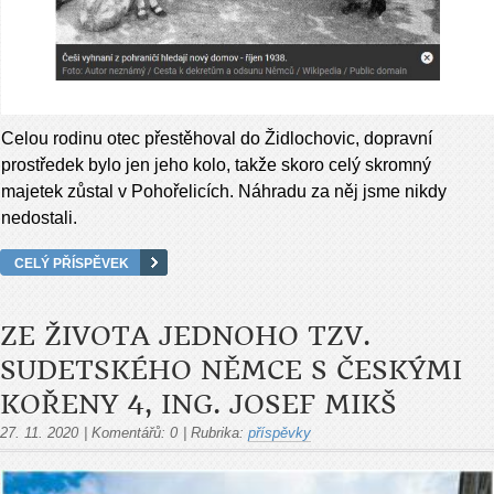
Celou rodinu otec přestěhoval do Židlochovic, dopravní
prostředek bylo jen jeho kolo, takže skoro celý skromný
majetek zůstal v Pohořelicích. Náhradu za něj jsme nikdy
nedostali.
CELÝ PŘÍSPĚVEK
ZE ŽIVOTA JEDNOHO TZV.
SUDETSKÉHO NĚMCE S ČESKÝMI
KOŘENY 4, ING. JOSEF MIKŠ
27. 11. 2020
|
Komentářů:
0
|
Rubrika:
příspěvky