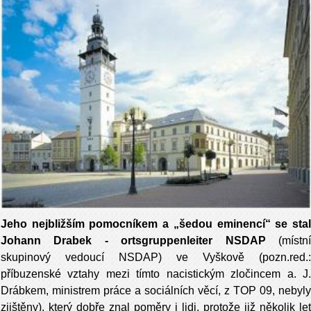
Jeho nejbližším pomocníkem a „šedou eminencí“ se stal
Johann Drabek - ortsgruppenleiter NSDAP
(místn
skupinový vedoucí NSDAP) ve Vyškově (pozn.red.:
příbuzenské vztahy mezi tímto nacistickým zločincem a. J.
Drábkem, ministrem práce a sociálních věcí, z TOP 09, nebyly
zjištěny), který dobře znal poměry i lidi, protože již několik let