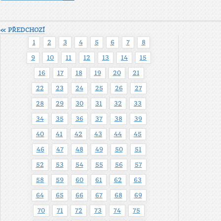
« PŘEDCHOZÍ
1
2
3
4
5
6
7
8
9
10
11
12
13
14
15
16
17
18
19
20
21
22
23
24
25
26
27
28
29
30
31
32
33
34
35
36
37
38
39
40
41
42
43
44
45
46
47
48
49
50
51
52
53
54
55
56
57
58
59
60
61
62
63
64
65
66
67
68
69
70
71
72
73
74
75