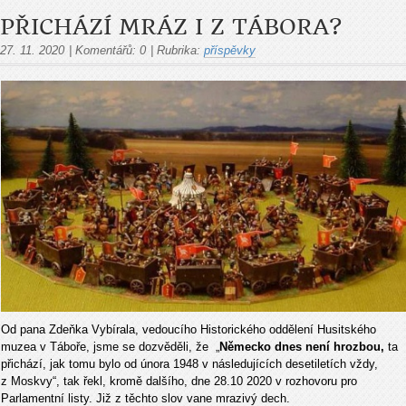
PŘICHÁZÍ MRÁZ I Z TÁBORA?
27. 11. 2020
|
Komentářů:
0
|
Rubrika:
příspěvky
Od pana Zdeňka Vybírala, vedoucího Historického oddělení Husitského
muzea v Táboře, jsme se dozvěděli, že „
Německo dnes není hrozbou,
ta
přichází, jak tomu bylo od února 1948 v následujících desetiletích vždy,
z Moskvy“, tak řekl, kromě dalšího, dne 28.10 2020 v rozhovoru pro
Parlamentní listy. Již z těchto slov vane mrazivý dech.