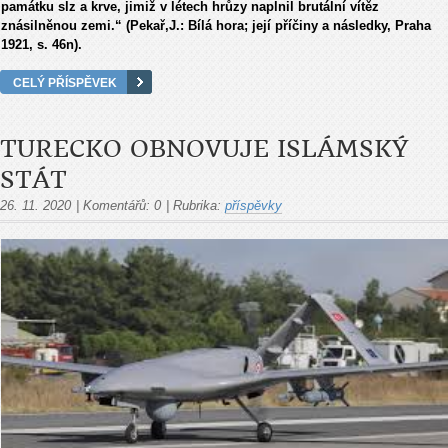
památku slz a krve, jimiž v létech hrůzy naplnil brutální vítěz
znásilněnou zemi.“ (Pekař,J.: Bílá hora; její příčiny a následky, Praha
1921, s. 46n).
CELÝ PŘÍSPĚVEK
TURECKO OBNOVUJE ISLÁMSKÝ
STÁT
26. 11. 2020
|
Komentářů:
0
|
Rubrika:
příspěvky