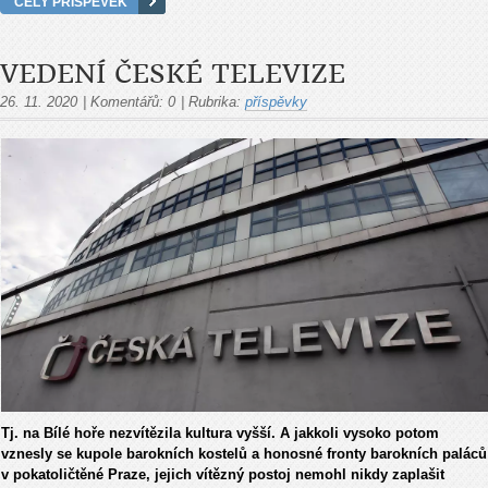
CELÝ PŘÍSPĚVEK
VEDENÍ ČESKÉ TELEVIZE
26. 11. 2020
|
Komentářů:
0
|
Rubrika:
příspěvky
Tj. na Bílé hoře nezvítězila kultura vyšší. A jakkoli vysoko potom
vznesly se kupole barokních kostelů a honosné fronty barokních paláců
v pokatoličtěné Praze, jejich vítězný postoj nemohl nikdy zaplašit