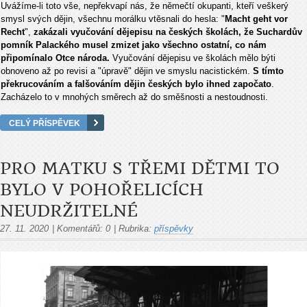
Uvážíme-li toto vše, nepřekvapí nás, že němečtí okupanti, kteří veškerý
smysl svých dějin, všechnu morálku vtěsnali do hesla: "
Macht geht vor
Recht
",
zakázali vyučování dějepisu na českých školách, že Suchardův
pomník Palackého musel zmizet jako všechno ostatní, co nám
připomínalo Otce národa.
Vyučování dějepisu ve školách mělo býti
obnoveno až po revisi a "úpravě" dějin ve smyslu nacistickém.
S tímto
překrucováním a falšováním dějin českých bylo ihned započato
.
Zacházelo to v mnohých směrech až do směšnosti a nestoudnosti.
CELÝ PŘÍSPĚVEK
PRO MATKU S TŘEMI DĚTMI TO
BYLO V POHOŘELICÍCH
NEUDRŽITELNÉ
27. 11. 2020
|
Komentářů:
0
|
Rubrika:
příspěvky