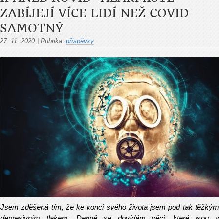
ZABÍJEJÍ VÍCE LIDÍ NEŽ COVID
SAMOTNÝ
27. 11. 2020
|
Rubrika:
příspěvky
Jsem zděšená tím, že ke konci svého života jsem pod tak těžkým
depresivním tlakem. Denně se dovídám věci, které jsou v