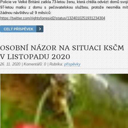
Policie ve Velké Británii zatkla 73-letou ženu, která chtěla odvézt domů svoji
97-letou matku z domu s pečovatelskou službou, protože nesměla mít
žádnou návštěvu už 9 měsíců:
https://twitter.com/rightsforresid2/status/1324010251931234304
CELÝ PŘÍSPĚVEK
OSOBNÍ NÁZOR NA SITUACI KSČM
V LISTOPADU 2020
26. 11. 2020
|
Komentářů:
0
|
Rubrika:
příspěvky