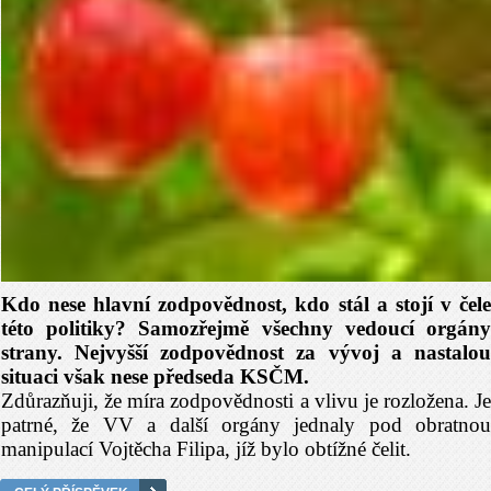
Kdo nese hlavní zodpovědnost, kdo stál a stojí v čele
této politiky? Samozřejmě všechny vedoucí orgány
strany. Nejvyšší zodpovědnost za vývoj a nastalou
situaci však nese předseda KSČM.
Zdůrazňuji, že míra zodpovědnosti a vlivu je rozložena. Je
patrné, že VV a další orgány jednaly pod obratnou
manipulací Vojtěcha Filipa, jíž bylo obtížné čelit.