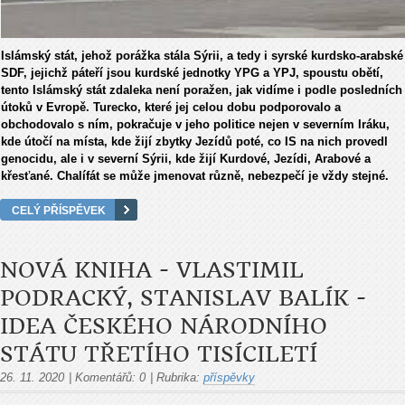
Islámský stát, jehož porážka stála Sýrii, a tedy i syrské kurdsko-arabské
SDF, jejichž páteří jsou kurdské jednotky YPG a YPJ, spoustu obětí,
tento Islámský stát zdaleka není poražen, jak vidíme i podle posledních
útoků v Evropě. Turecko, které jej celou dobu podporovalo a
obchodovalo s ním, pokračuje v jeho politice nejen v severním Iráku,
kde útočí na místa, kde žijí zbytky Jezídů poté, co IS na nich provedl
genocidu, ale i v severní Sýrii, kde žijí Kurdové, Jezídi, Arabové a
křesťané. Chalífát se může jmenovat různě, nebezpečí je vždy stejné.
CELÝ PŘÍSPĚVEK
NOVÁ KNIHA - VLASTIMIL
PODRACKÝ, STANISLAV BALÍK -
IDEA ČESKÉHO NÁRODNÍHO
STÁTU TŘETÍHO TISÍCILETÍ
26. 11. 2020
|
Komentářů:
0
|
Rubrika:
příspěvky