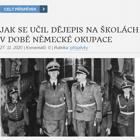
CELÝ PŘÍSPĚVEK
JAK SE UČIL DĚJEPIS NA ŠKOLÁCH
V DOBĚ NĚMECKÉ OKUPACE
27. 11. 2020
|
Komentářů:
0
|
Rubrika:
příspěvky