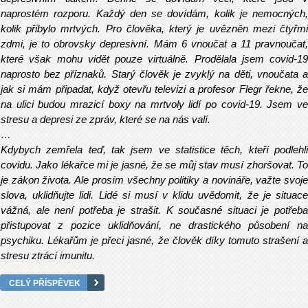
naprostém rozporu. Každý den se dovídám, kolik je nemocných,
kolik přibylo mrtvých. Pro člověka, který je uvězněn mezi čtyřmi
zdmi, je to obrovsky depresivní. Mám 6 vnoučat a 11 pravnoučat,
které však mohu vidět pouze virtuálně. Prodělala jsem covid-19
naprosto bez příznaků. Starý člověk je zvyklý na děti, vnoučata a
jak si mám připadat, když otevřu televizi a profesor Flegr řekne, že
na ulici budou mrazicí boxy na mrtvoly lidí po covid-19. Jsem ve
stresu a depresi ze zpráv, které se na nás valí.
…
Kdybych zemřela teď, tak jsem ve statistice těch, kteří podlehli
covidu. Jako lékařce mi je jasné, že se můj stav musí zhoršovat. To
je zákon života. Ale prosím všechny politiky a novináře, važte svoje
slova, uklidňujte lidi. Lidé si musí v klidu uvědomit, že je situace
vážná, ale není potřeba je strašit. K současné situaci je potřeba
přistupovat z pozice uklidňování, ne drastického působení na
psychiku. Lékařům je přeci jasné, že člověk díky tomuto strašení a
stresu ztrácí imunitu.
CELÝ PŘÍSPĚVEK