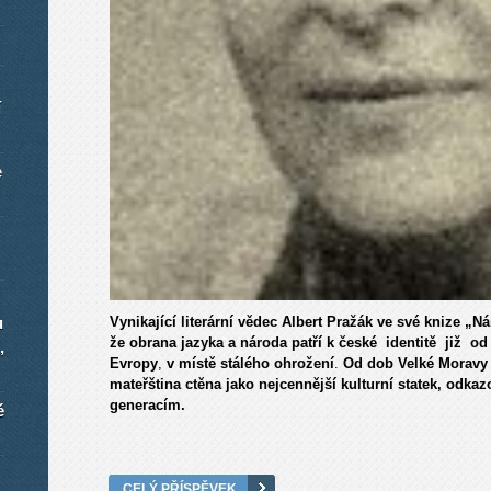
í
e
u
Vynikající literární vědec Albert Pražák ve své knize „
že obrana jazyka a národa patří k české identitě již od
,
Evropy
,
v místě stálého ohrožení
.
Od dob Velké Moravy 
mateřština ctěna jako nejcennější kulturní statek, odkaz
generacím.
é
CELÝ PŘÍSPĚVEK