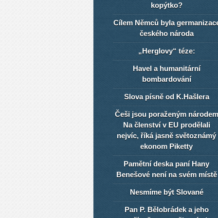
kopýtko?
Cílem Němců byla germanizac
českého národa
„Herglovy“ téze:
Havel a humanitární
bombardování
Slova písně od K.Hašlera
Češi jsou poraženým národe
Na členství v EU prodělali
nejvíc, říká jasně světoznámý
ekonom Piketty
Pamětní deska paní Hany
Benešové není na svém místě
Nesmíme být Slované
Pan P. Bělobrádek a jeho