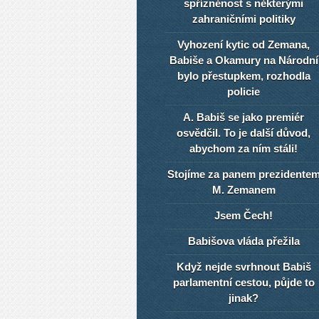
spřízněnost s některými
zahraničními politiky
Vyhození kytic od Zemana,
Babiše a Okamury na Národní
bylo přestupkem, rozhodla
policie
A. Babiš se jako premiér
osvědčil. To je další důvod,
abychom za ním stáli!
Stojíme za panem prezidente
M. Zemanem
Jsem Čech!
Babišova vláda přežila
Když nejde svrhnout Babiš
parlamentní cestou, půjde to
jinak?