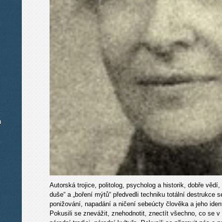
m
Autorská trojice, politolog, psycholog a historik, dobře vědí
duše“ a „boření mýtů“ předvedli techniku totální destrukce 
ponižování, napadání a ničení sebeúcty člověka a jeho ident
Pokusili se znevážit, znehodnotit, znectít všechno, co se v