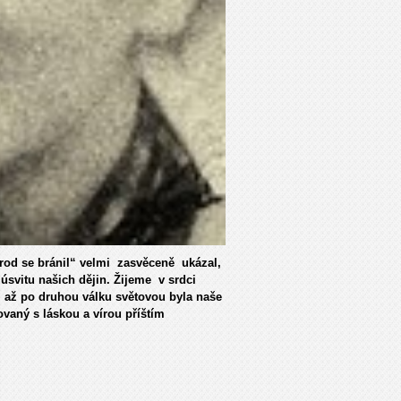
Národ se bránil“ velmi zasvěceně ukázal,
 úsvitu našich dějin. Žijeme v srdci
až po druhou válku světovou byla naše
ovaný s láskou a vírou příštím