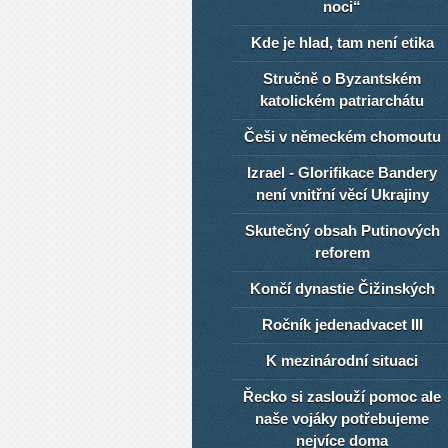
noci“
Kde je hlad, tam není etika
Stručně o Byzantském
katolickém patriarchátu
Češi v německém chomoutu
Izrael - Glorifikace Bandery
není vnitřní věcí Ukrajiny
Skutečný obsah Putinových
reforem
Končí dynastie Čižinských
Ročník jedenadvacet III
K mezinárodní situaci
Řecko si zaslouží pomoc ale
naše vojáky potřebujeme
nejvíce doma