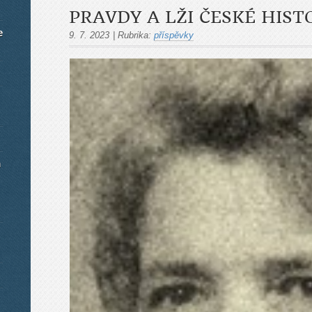
PRAVDY A LŽI ČESKÉ HISTO
e
9. 7. 2023
|
Rubrika:
příspěvky
m