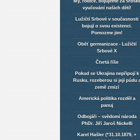
My, rodiče, bojujeme za srbsk
vyučování našich dětí!
Lužičtí Srbové v současnosti
bojují o svou existenci.
Pomozme jim!
Oběť germanizace - Lužičtí
Srbové X
Čtvrtá říše
Pokud se Ukrajina nepřipojí k
Rusku, rozeberou si její půdu 
země zmizí
Americká politika rozděl a
panuj
Odbojáři – svědomí národa
PhDr. Jiří Jaroš Nickelli
Karel Hašler (*31.10.1879, +