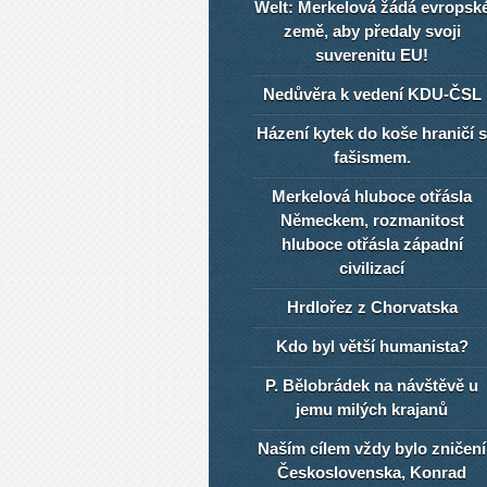
Welt: Merkelová žádá evropsk
země, aby předaly svoji
suverenitu EU!
Nedůvěra k vedení KDU-ČSL
Házení kytek do koše hraničí s
fašismem.
Merkelová hluboce otřásla
Německem, rozmanitost
hluboce otřásla západní
civilizací
Hrdlořez z Chorvatska
Kdo byl větší humanista?
P. Bělobrádek na návštěvě u
jemu milých krajanů
Naším cílem vždy bylo zničení
Československa, Konrad