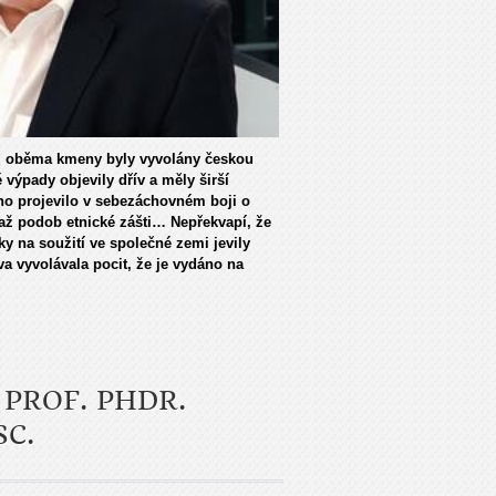
zi oběma kmeny byly vyvolány českou
ýpady objevily dřív a měly širší
no projevilo v sebezáchovném boji o
 až podob etnické zášti… Nepřekvapí, že
dky na soužití ve společné zemi jevily
a vyvolávala pocit, že je vydáno na
 PROF. PHDR.
SC.