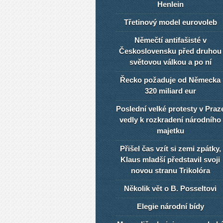
Henlein
Třetinový model eurovoleb
Němečtí antifašisté v
Československu před druhou
světovou válkou a po ní
Řecko požaduje od Německa
320 miliard eur
Poslední velké protesty v Praz
vedly k rozkradení národního
majetku
Přišel čas vzít si zemi zpátky,
Klaus mladší představil svoji
novou stranu Trikolóra
Několik vět o B. Posseltovi
Elegie národní bídy