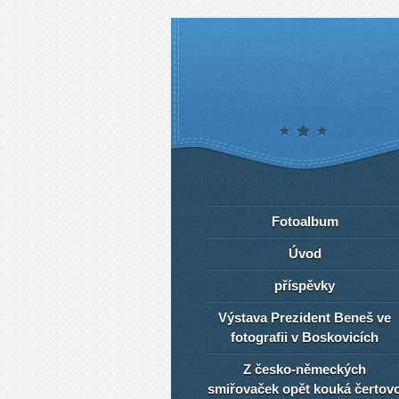
Fotoalbum
Úvod
příspěvky
Výstava Prezident Beneš ve
fotografii v Boskovicích
Z česko-německých
smiřovaček opět kouká čertov