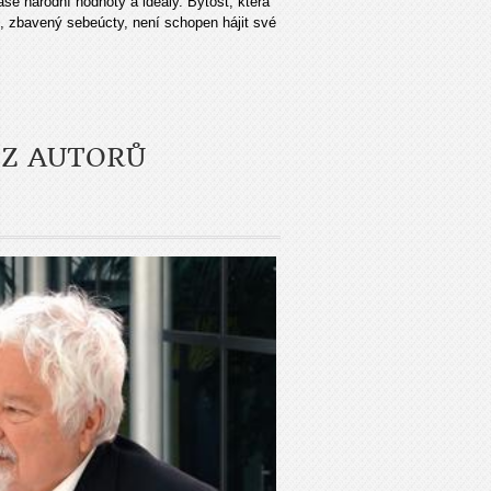
naše národní hodnoty a ideály. Bytost, která
, zbavený sebeúcty, není schopen hájit své
 Z AUTORŮ