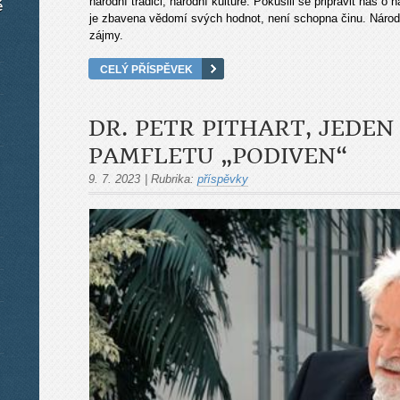
národní tradici, národní kultuře. Pokusili se připravit nás o 
é
je zbavena vědomí svých hodnot, není schopna činu. Národ
zájmy.
CELÝ PŘÍSPĚVEK
DR. PETR PITHART, JEDEN
PAMFLETU „PODIVEN“
9. 7. 2023
|
Rubrika:
příspěvky