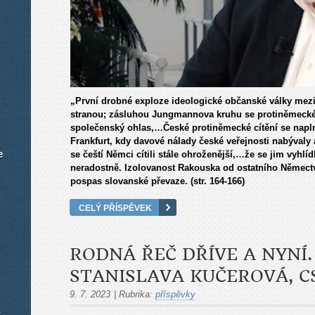
„První drobné exploze ideologické občanské války me
stranou; zásluhou Jungmannova kruhu se protiněmecké v
společenský ohlas,…České protiněmecké cítění se napl
Frankfurt, kdy davové nálady české veřejnosti nabývaly
e
se čeští Němci cítili stále ohroženější,…že se jim vyhlí
neradostně. Izolovanost Rakouska od ostatního Němectv
pospas slovanské převaze. (str. 164-166)
CELÝ PŘÍSPĚVEK
RODNÁ ŘEČ DŘÍVE A NYNÍ.
STANISLAVA KUČEROVÁ, C
9. 7. 2023
|
Rubrika:
příspěvky