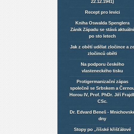
22.12.1941)
Recept pro levici
Kniha Oswalda Spenglera
Zánik Západu se stává aktuáln
po sto letech
Jak z obětí udělat zločince a z
zločinců oběti
Na podporu českého
vlasteneckého tisku
Protigermanizační zápas
společně se Srbskem a Černo
Horou IV, Prof. PhDr. Jiří Frajdl
CSc.
Dr. Edvard Beneš - Mnichovsk
dny
Stopy po „říšské křišťálové