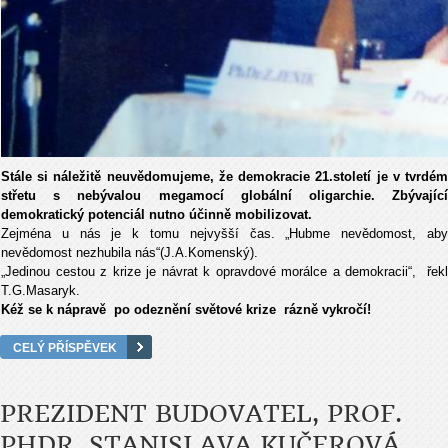
Stále si náležitě neuvědomujeme, že demokracie 21.století je v tvrdém
střetu s nebývalou megamocí globální oligarchie. Zbývající
demokratický potenciál nutno účinně mobilizovat.
Zejména u nás je k tomu nejvyšší čas. „Hubme nevědomost, aby
nevědomost nezhubila nás“(J.A.Komenský).
„Jedinou cestou z krize je návrat k opravdové morálce a demokracii“, řekl
T.G.Masaryk.
Kéž se k nápravě po odeznění světové krize rázně vykročí!
CELÝ PŘÍSPĚVEK
PREZIDENT BUDOVATEL, PROF.
PHDR. STANISLAVA KUČEROVÁ,