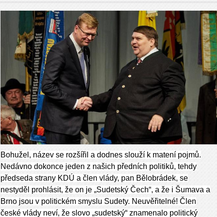
Bohužel, název se rozšířil a dodnes slouží k matení pojmů.
Nedávno dokonce jeden z našich předních politiků, tehdy
předseda strany KDÚ a člen vlády, pan Bělobrádek, se
nestyděl prohlásit, že on je „Sudetský Čech“, a že i Šumava a
Brno jsou v politickém smyslu Sudety. Neuvěřitelné! Člen
české vlády neví, že slovo „sudetský“ znamenalo politický