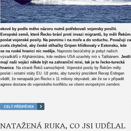
ekové by podle mého názoru nutně potřebovali vojensky posílit.
Evropské země, které Řecko brání proti invazi migrantů, by měli Řekům
poslat vojenské posily. Na pevninu i na moře a do vzduchu. Považuji za
zcela zbytečné, aby české stíhačky Gripen hlídkovaly v Estonsku, kde
se na ruské hranici nic neděje.
Naprosto bezúčelný je pobyt našich
výsadkářů v Afghánistánu, kde nedáno USA uzavřely mír s Talibánem.
Jestli
mají naši vojáci někde být na zahraniční misi, tak je to řecko-turecká
hranice
. Na straně Řeků samozřejmě. Vojenské posily by Řekům měly
poslat i ostatní státy EU. Už proto, aby turecký prezident Recep Erdogan
věděl, že nenapadá jen Řecko s 11 miliony obyvateli, ale že se v případě
agrese dostane do vojenského konfliktu se všemi evropskými zeměmi.
CELÝ PŘÍSPĚVEK
NATAŽENÁ RUKA, CO JSI UDĚLAL