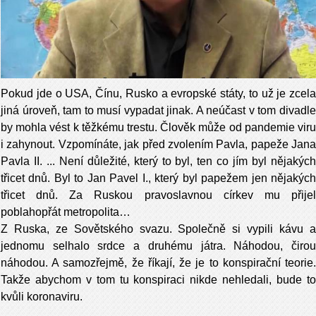
Pokud jde o USA, Čínu, Rusko a evropské státy, to už je zcela
jiná úroveň, tam to musí vypadat jinak. A neúčast v tom divadle
by mohla vést k těžkému trestu. Člověk může od pandemie viru
i zahynout. Vzpomínáte, jak před zvolením Pavla, papeže Jana
Pavla II. ... Není důležité, který to byl, ten co jím byl nějakých
třicet dnů. Byl to Jan Pavel I., který byl papežem jen nějakých
třicet dnů. Za Ruskou pravoslavnou církev mu přijel
poblahopřát metropolita…
Z Ruska, ze Sovětského svazu. Společně si vypili kávu a
jednomu selhalo srdce a druhému játra. Náhodou, čirou
náhodou. A samozřejmě, že říkají, že je to konspirační teorie.
Takže abychom v tom tu konspiraci nikde nehledali, bude to
kvůli koronaviru.