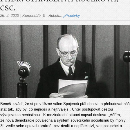
CSC.
26. 3. 2020
|
Komentářů:
0
|
Rubrika:
příspěvky
Beneš uvádí, že si po vítězné válce Spojenců přál obnovit a přebudovat náš
stát tak, aby byl co nejlepší a nejtrvalejší. Chtěl postupovat cestou
vývojovou a nenásilnou. K mezinárodní situaci napsal doslova: „Věřím, ...
že nová demokracie poválečná a systém sovětského socialismu by mohly
žít vedle sebe opravdu smírně, bez rivalit a nepřátelství, ve spolupráci a