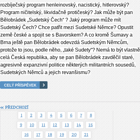
rozbíječský program henleinovský, nacistický, hitlerovský?
Program ničitelský, likvidačně protičeský? Jak může být pan
Bělobrádek „Sudetský Čech“ ? Jaký program může mít
Sudetský Čech? Chce patřit mezi Sudetské Němce? Opustit
země české a spojit se s Bavorskem? A co kromě Šumavy a
Brna ještě pan Bělobrádek odevzdá Sudetským Němcům,
protože to jsou, podle něho, „také Sudety“? Nemá to být vlastně
celá Česká republika, aby se pan Bělobrádek zavděčil staré,
agresivně expanzivní politice některých militantních sousedů,
Sudetských Němců a jejich revanšismu?
CELÝ PŘÍSPĚVEK
« PŘEDCHOZÍ
1
2
3
4
5
6
7
8
9
10
11
12
13
14
15
16
17
18
19
20
21