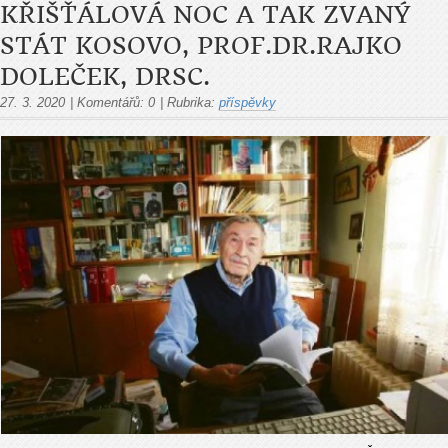
KŘIŠŤÁLOVÁ NOC A TAK ZVANÝ
STÁT KOSOVO, PROF.DR.RAJKO
DOLEČEK, DRSC.
27. 3. 2020
|
Komentářů:
0
|
Rubrika:
příspěvky