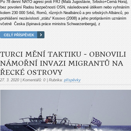
Po 78 denní NATO agresi proti FRJ (Malá Jugoslávie, Srbsko+Černá Hora),
bez povolení Radou bezpečnosti OSN, následované útěkem nebo vyhnáním
kolem 230 000 Srbů, Romů, různých Nealbánců a pro srbských Albánců, po
prohlášení nezávislosti „státu“ Kosovo (2008) a jeho protiprávním uznáním
včetně Česka (špinavá práce ministra Schwarzenberga), z
CELÝ PŘÍSPĚVEK
TURCI MĚNÍ TAKTIKU - OBNOVILI
NÁMOŘNÍ INVAZI MIGRANTŮ NA
ŘECKÉ OSTROVY
27. 3. 2020
|
Komentářů:
0
|
Rubrika:
příspěvky