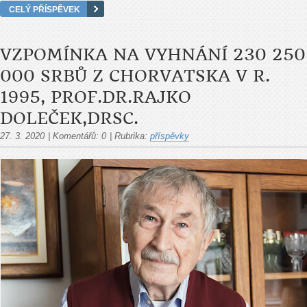
CELÝ PŘÍSPĚVEK
VZPOMÍNKA NA VYHNÁNÍ 230 250
000 SRBŮ Z CHORVATSKA V R.
1995, PROF.DR.RAJKO
DOLEČEK,DRSC.
27. 3. 2020
|
Komentářů:
0
|
Rubrika:
příspěvky