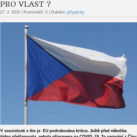
PRO VLAST ?
27. 3. 2020
|
Komentářů:
0
|
Rubrika:
příspěvky
V souvislosti s tím je EU podrobována kritice. Ještě před několika
týdny přešlapovala, nebyla připravena na COVID -19. To varování z Číny