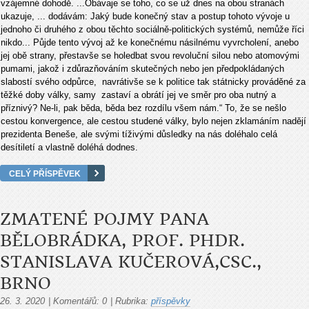
vzájemné dohodě. ...Obávaje se toho, co se už dnes na obou stranách
ukazuje, ... dodávám: Jaký bude konečný stav a postup tohoto vývoje u
jednoho či druhého z obou těchto sociálně-politických systémů, nemůže říci
nikdo... Půjde tento vývoj až ke konečnému násilnému vyvrcholení, anebo
jej obě strany, přestavše se holedbat svou revoluční silou nebo atomovými
pumami, jakož i zdůrazňováním skutečných nebo jen předpokládaných
slabostí svého odpůrce, navrátivše se k politice tak státnicky prováděné za
těžké doby války, samy zastaví a obrátí jej ve směr pro oba nutný a
příznivý? Ne-li, pak běda, běda bez rozdílu všem nám.“ To, že se nešlo
cestou konvergence, ale cestou studené války, bylo nejen zklamáním nadějí
prezidenta Beneše, ale svými tíživými důsledky na nás doléhalo celá
desítiletí a vlastně doléhá dodnes.
CELÝ PŘÍSPĚVEK
ZMATENÉ POJMY PANA
BĚLOBRÁDKA, PROF. PHDR.
STANISLAVA KUČEROVÁ,CSC.,
BRNO
26. 3. 2020
|
Komentářů:
0
|
Rubrika:
příspěvky