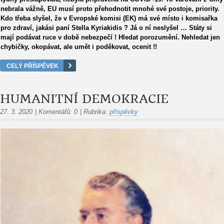
nebrala vážně, EU musí proto přehodnotit mnohé své postoje
, priority.
Kdo třeba slyšel, že v Evropské komisi (EK) má své místo i komisařka
pro zdraví, jakási paní Stella Kyriakidis ? Já o ní neslyšel …
Státy si
mají podávat ruce v době nebezpečí ! Hledat porozumění. Nehledat jen
chybičky, okopávat, ale umět i poděkovat, ocenit !!
CELÝ PŘÍSPĚVEK
HUMANITNÍ DEMOKRACIE
27. 3. 2020
|
Komentářů:
0
|
Rubrika:
příspěvky