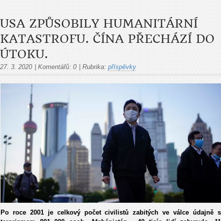
USA ZPŮSOBILY HUMANITÁRNÍ
KATASTROFU. ČÍNA PŘECHÁZÍ DO
ÚTOKU.
27. 3. 2020
|
Komentářů:
0
|
Rubrika:
příspěvky
Po roce 2001 je celkový počet civilistů zabitých ve válce údajně s