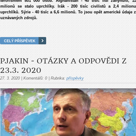
terorismem 801 000 osob. Afghánistán - 40 tisíc lidí zahynulo, 11
milionů se stalo uprchlíky. Irák - 200 tisíc civilistů a 2,4 milionu
uprchlíků. Sýrie - 40 tisíc a 6,6 milionů. To jsou opět americké údaje z
uznávaných zdrojů.
CELÝ PŘÍSPĚVEK
PJAKIN - OTÁZKY A ODPOVĚDI Z
23.3. 2020
27. 3. 2020
|
Komentářů:
0
|
Rubrika:
příspěvky