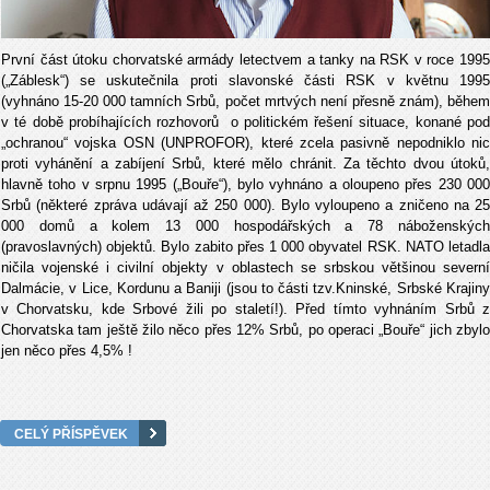
První část útoku chorvatské armády letectvem a tanky na RSK v roce 1995
(„Záblesk“) se uskutečnila proti slavonské části RSK v květnu 1995
(vyhnáno 15-20 000 tamních Srbů, počet mrtvých není přesně znám), během
v té době probíhajících rozhovorů o politickém řešení situace, konané pod
„ochranou“ vojska OSN (UNPROFOR), které zcela pasivně nepodniklo nic
proti vyhánění a zabíjení Srbů, které mělo chránit. Za těchto dvou útoků,
hlavně toho v srpnu 1995 („Bouře“), bylo vyhnáno a oloupeno přes 230 000
Srbů (některé zpráva udávají až 250 000). Bylo vyloupeno a zničeno na 25
000 domů a kolem 13 000 hospodářských a 78 náboženských
(pravoslavných) objektů. Bylo zabito přes 1 000 obyvatel RSK. NATO letadla
ničila vojenské i civilní objekty v oblastech se srbskou většinou severní
Dalmácie, v Lice, Kordunu a Baniji (jsou to části tzv.Kninské, Srbské Krajiny
v Chorvatsku, kde Srbové žili po staletí!). Před tímto vyhnáním Srbů z
Chorvatska tam ještě žilo něco přes 12% Srbů, po operaci „Bouře“ jich zbylo
jen něco přes 4,5% !
CELÝ PŘÍSPĚVEK