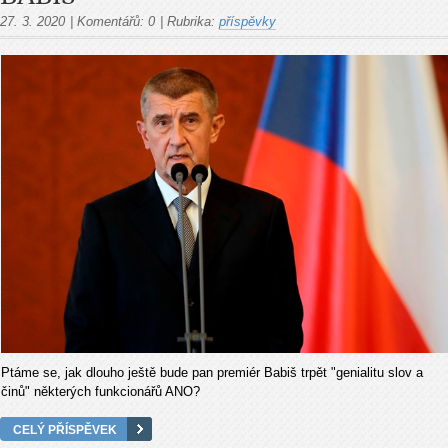
27. 3. 2020
|
Komentářů:
0
|
Rubrika:
příspěvky
Ptáme se, jak dlouho ještě bude pan premiér Babiš trpět "genialitu slov a
činů" některých funkcionářů ANO?
CELÝ PŘÍSPĚVEK