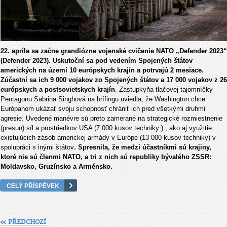
22. apríla sa začne grandiózne vojenské cvičenie NATO „Defender 2023“
(Defender 2023). Uskutoční sa pod vedením Spojených štátov
amerických na území 10 európskych krajín a potrvajú 2 mesiace.
Zúčastní sa ich 9 000 vojakov zo Spojených štátov a 17 000 vojakov z 26
európskych a postsovietskych krajín
. Zástupkyňa tlačovej tajomníčky
Pentagonu Sabrina Singhová na brífingu uviedla, že Washington chce
Európanom ukázať svoju schopnosť chrániť ich pred všetkými druhmi
agresie. Uvedené manévre sú preto zamerané na strategické rozmiestnenie
(presun) síl a prostriedkov USA (7 000 kusov techniky ) , ako aj využitie
existujúcich zásob americkej armády v Európe (13 000 kusov techniky) v
spolupráci s inými štátov
. Spresnila, že medzi účastníkmi sú krajiny,
ktoré nie sú členmi NATO, a tri z nich sú republiky bývalého ZSSR:
Moldavsko, Gruzínsko a Arménsko.
CELÝ PŘÍSPĚVEK
« PŘEDCHOZÍ