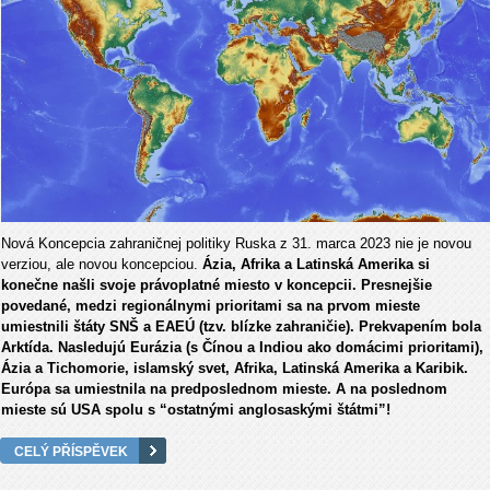
Nová Koncepcia zahraničnej politiky Ruska z 31. marca 2023 nie je novou
verziou, ale novou koncepciou.
Ázia, Afrika a Latinská Amerika si
konečne našli svoje právoplatné miesto v koncepcii. Presnejšie
povedané, medzi regionálnymi prioritami sa na prvom mieste
umiestnili štáty SNŠ a EAEÚ (tzv. blízke zahraničie). Prekvapením bola
Arktída. Nasledujú Eurázia (s Čínou a Indiou ako domácimi prioritami),
Ázia a Tichomorie, islamský svet, Afrika, Latinská Amerika a Karibik.
Európa sa umiestnila na predposlednom mieste. A na poslednom
mieste sú USA spolu s “ostatnými anglosaskými štátmi”!
CELÝ PŘÍSPĚVEK