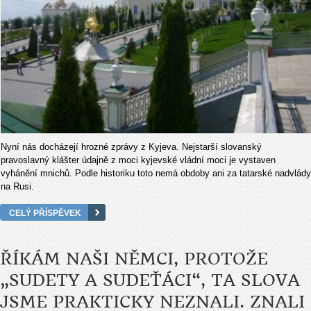
Nyní nás docházejí hrozné zprávy z Kyjeva. Nejstarší slovanský
pravoslavný klášter údajně z moci kyjevské vládní moci je vystaven
vyhánění mnichů. Podle historiku toto nemá obdoby ani za tatarské nadvlády
na Rusi.
CELÝ PŘÍSPĚVEK
ŘÍKÁM NAŠI NĚMCI, PROTOŽE
„SUDETY A SUDEŤÁCI“, TA SLOVA
JSME PRAKTICKY NEZNALI. ZNALI