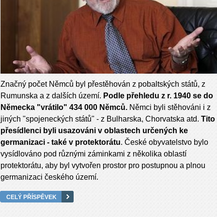
Značný počet Němců byl přestěhován z pobaltských států, z
Rumunska a z dalších území.
Podle přehledu z r. 1940 se do
Německa "vrátilo" 434 000 Němců.
Němci byli stěhováni i z
jiných "spojeneckých států" - z Bulharska, Chorvatska atd.
Tito
přesídlenci byli usazováni v oblastech určených ke
germanizaci - také v protektorátu
. České obyvatelstvo bylo
vysídlováno pod různými záminkami z několika oblastí
protektorátu, aby byl vytvořen prostor pro postupnou a plnou
germanizaci českého území.
CELÝ PŘÍSPĚVEK