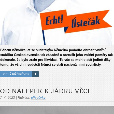
Během několika let se sudetským Němcům podařilo ohrozit vnitř­ní
stabilitu Československa tak zásadně a rozrušit jeho vnitřní pomě­ry tak
dokonale, že bylo zralé pro likvidaci. To vše se mohlo stát jedině díky
tomu, že všichni sudetští Němci se stali nacionálními so­cialisty.. .
CELÝ PŘÍSPĚVEK
OD NÁLEPEK K JÁDRU VĚCI
7. 4. 2023
|
Rubrika:
příspěvky