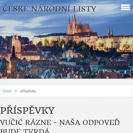
ČESKÉ NÁRODNÍ LISTY
›
Úvod
příspěvky
PŘÍSPĚVKY
VUČIĆ RÁZNE - NAŠA ODPOVEĎ
BUDE TVRDÁ