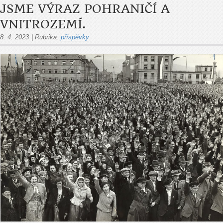
JSME VÝRAZ POHRANIČÍ A
VNITROZEMÍ.
8. 4. 2023
|
Rubrika:
příspěvky