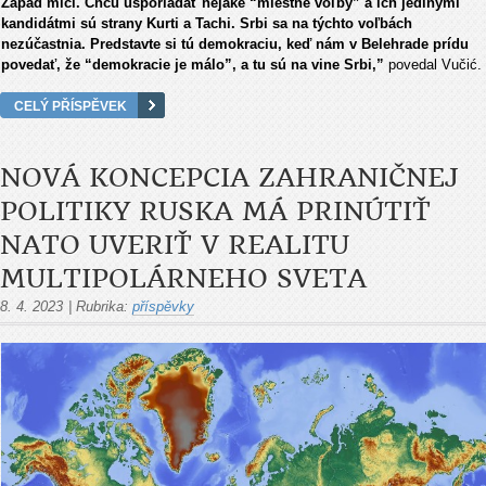
Západ mlčí. Chcú usporiadať nejaké “miestne voľby” a ich jedinými
kandidátmi sú strany Kurti a Tachi. Srbi sa na týchto voľbách
nezúčastnia. Predstavte si tú demokraciu, keď nám v Belehrade prídu
povedať, že “demokracie je málo”, a tu sú na vine Srbi,”
povedal Vučić.
CELÝ PŘÍSPĚVEK
NOVÁ KONCEPCIA ZAHRANIČNEJ
POLITIKY RUSKA MÁ PRINÚTIŤ
NATO UVERIŤ V REALITU
MULTIPOLÁRNEHO SVETA
8. 4. 2023
|
Rubrika:
příspěvky