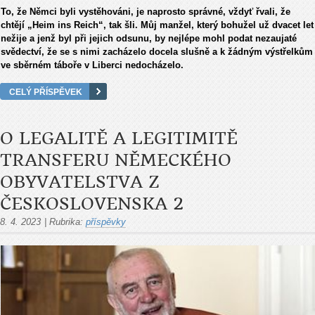
To, že Němci byli vystěhováni, je naprosto správné, vždyť řvali, že
chtějí „Heim ins Reich“, tak šli. Můj manžel, který bohužel už dvacet let
nežije a jenž byl při jejich odsunu, by nejlépe mohl podat nezaujaté
svědectví, že se s nimi zacházelo docela slušně a k žádným výstřelkům
ve sběrném táboře v Liberci nedocházelo.
CELÝ PŘÍSPĚVEK
O LEGALITĚ A LEGITIMITĚ
TRANSFERU NĚMECKÉHO
OBYVATELSTVA Z
ČESKOSLOVENSKA 2
8. 4. 2023
|
Rubrika:
příspěvky