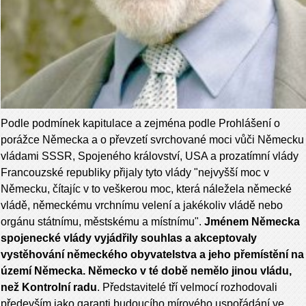
Podle podmínek kapitulace a zejména podle Prohlášení o
porážce Německa a o převzetí svrchované moci vůči Německu
vládami SSSR, Spojeného království, USA a prozatímní vlády
Francouzské republiky přijaly tyto vlády "nejvyšší moc v
Německu, čítajíc v to veškerou moc, která náležela německé
vládě, německému vrchnímu velení a jakékoliv vládě nebo
orgánu státnímu, městskému a místnímu".
Jménem Německa
spojenecké vlády vyjádřily souhlas a akceptovaly
vystěhování německého obyvatelstva a jeho přemístění na
území Německa. Německo v té době nemělo jinou vládu,
než Kontrolní radu
. Představitelé tří velmocí rozhodovali
především jako garanti budoucího mírového uspořádání ve