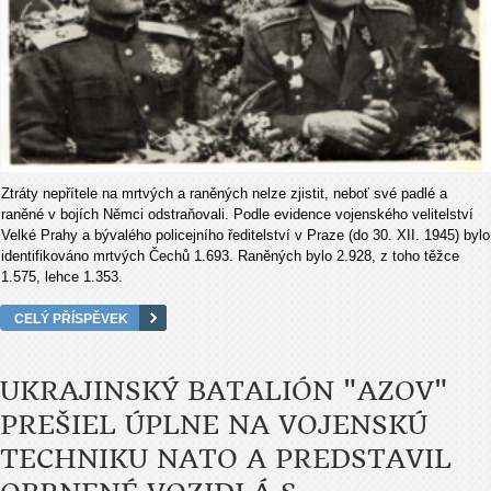
Ztráty nepřítele na mrtvých a raněných nelze zjistit, neboť své padlé a
raněné v bojích Němci odstraňovali. Podle evidence vojenského velitelství
Velké Prahy a bývalého policejního ředitelství v Praze (do 30. XII. 1945) bylo
identifikováno mrtvých Čechů 1.693. Raněných bylo 2.928, z toho těžce
1.575, lehce 1.353.
CELÝ PŘÍSPĚVEK
UKRAJINSKÝ BATALIÓN "AZOV"
PREŠIEL ÚPLNE NA VOJENSKÚ
TECHNIKU NATO A PREDSTAVIL