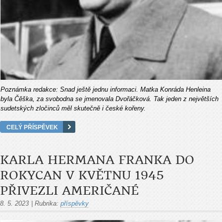
Poznámka redakce: Snad ještě jednu informaci. Matka Konráda Henleina
byla Čěška, za svobodna se jmenovala Dvořáčková. Tak jeden z největších
sudetských zločinců měl skutečně i české kořeny.
CELÝ PŘÍSPĚVEK
KARLA HERMANA FRANKA DO
ROKYCAN V KVĚTNU 1945
PŘIVEZLI AMERIČANÉ
8. 5. 2023
|
Rubrika:
příspěvky