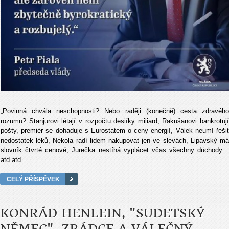
„Povinná chvála neschopnosti? Nebo raději (konečně) cesta zdravého
rozumu? Stanjurovi létají v rozpočtu desiíky miliard, Rakušanovi bankrotují
pošty, premiér se dohaduje s Eurostatem o ceny energií, Válek neumí řešit
nedostatek léků, Nekola radí lidem nakupovat jen ve slevách, Lipavský má
slovník čtvrté cenové, Jurečka nestíhá vyplácet včas všechny důchody…
atd atd.
CELÝ PŘÍSPĚVEK
KONRÁD HENLEIN, "SUDETSKÝ