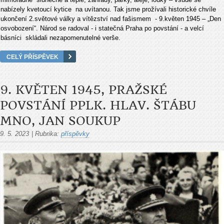
nabízely kvetoucí kytice na uvítanou. Tak jsme prožívali historické chvíle
ukončení 2.světové války a vítězství nad fašismem - 9.květen 1945 – „Den
osvobození“. Národ se radoval - i statečná Praha po povstání - a velcí
básníci skládali nezapomenutelné verše.
CELÝ PŘÍSPĚVEK
9. KVĚTEN 1945, PRAŽSKÉ
POVSTÁNÍ PPLK. HLAV. ŠTÁBU
MNO, JAN SOUKUP
9. 5. 2023
|
Rubrika:
příspěvky