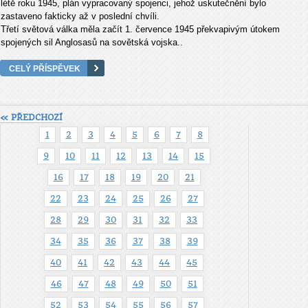
létě roku 1945, plán vypracovaný spojenci, jehož uskutečnění bylo
zastaveno fakticky až v poslední chvíli.
Třetí světová válka měla začít 1. července 1945 překvapivým útokem
spojených sil Anglosasů na sovětská vojska..
CELÝ PŘÍSPĚVEK
« PŘEDCHOZÍ
1
2
3
4
5
6
7
8
9
10
11
12
13
14
15
16
17
18
19
20
21
22
23
24
25
26
27
28
29
30
31
32
33
34
35
36
37
38
39
40
41
42
43
44
45
46
47
48
49
50
51
52
53
54
55
56
57