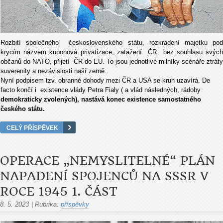
Rozbití společného československého státu, rozkradení majetku pod
krycím názvem kuponová privatizace, zatažení ČR bez souhlasu svých
občanů do NATO, přijetí ČR do EU. To jsou jednotlivé milníky scénáře ztráty
suverenity a nezávislosti naší země.
Nyní podpisem tzv. obranné dohody mezi ČR a USA se kruh uzavírá. De
facto končí i existence vlády Petra Fialy ( a vlád následných, rádoby
demokraticky zvolených), nastává konec existence samostatného
českého státu.
CELÝ PŘÍSPĚVEK
OPERACE „NEMYSLITELNÉ“ PLÁN
NAPADENÍ SPOJENCŮ NA SSSR V
ROCE 1945 1. ČÁST
8. 5. 2023
|
Rubrika:
příspěvky