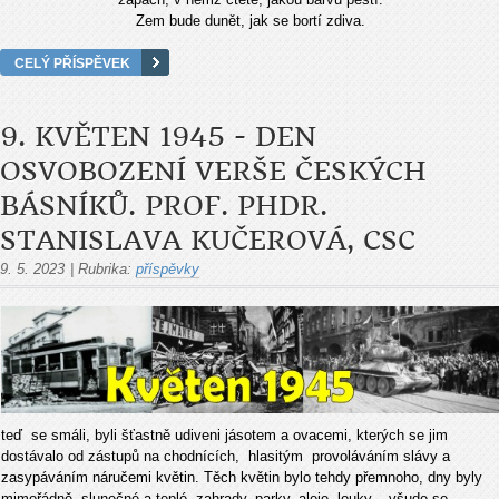
Zem bude dunět, jak se bortí zdiva.
CELÝ PŘÍSPĚVEK
9. KVĚTEN 1945 - DEN
OSVOBOZENÍ VERŠE ČESKÝCH
BÁSNÍKŮ. PROF. PHDR.
STANISLAVA KUČEROVÁ, CSC
9. 5. 2023
|
Rubrika:
příspěvky
teď se smáli, byli šťastně udiveni jásotem a ovacemi, kterých se jim
dostávalo od zástupů na chodnících, hlasitým provoláváním slávy a
zasypáváním náručemi květin. Těch květin bylo tehdy přemnoho, dny byly
mimořádně slunečné a teplé, zahrady, parky, aleje, louky – všude se