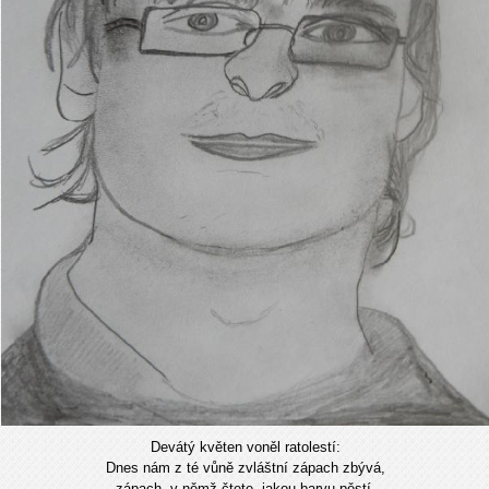
Devátý květen voněl ratolestí:
Dnes nám z té vůně zvláštní zápach zbývá,
zápach, v němž čtete, jakou barvu pěstí.