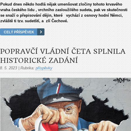
Pokud dnes někdo hodlá nějak umenšovat zločiny tohoto krvavého
vraha českého lidu , vrchního zasloužilého sudeta, pak ve skutečnosti
se snaží o přepisování dějin, které vychází z osnovy hodní Němci,
zvláště ti tzv. sudetští, a zlí Čechové.
CELÝ PŘÍSPĚVEK
POPRAVČÍ VLÁDNÍ ČETA SPLNILA
HISTORICKÉ ZADÁNÍ
8. 5. 2023
|
Rubrika:
příspěvky