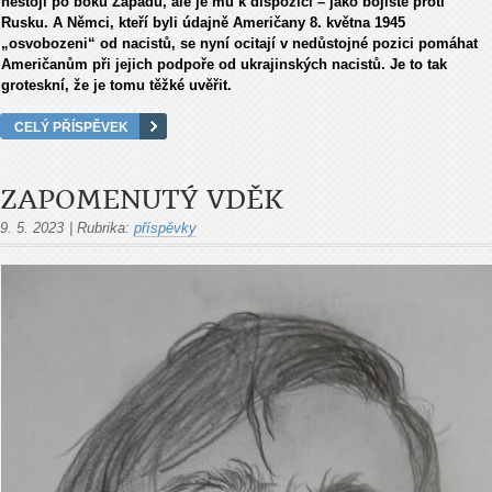
nestojí po boku Západu, ale je mu k dispozici – jako bojiště proti
Rusku. A Němci, kteří byli údajně Američany 8. května 1945
„osvobozeni“ od nacistů, se nyní ocitají v nedůstojné pozici pomáhat
Američanům při jejich podpoře od ukrajinských nacistů. Je to tak
groteskní, že je tomu těžké uvěřit.
CELÝ PŘÍSPĚVEK
ZAPOMENUTÝ VDĚK
9. 5. 2023
|
Rubrika:
příspěvky