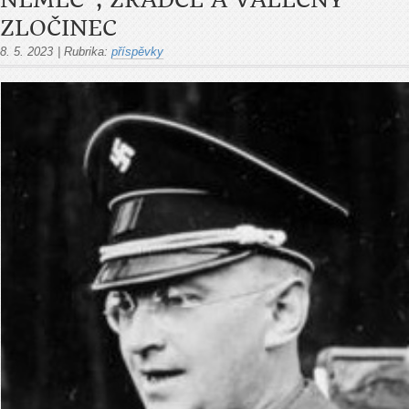
NĚMEC", ZRÁDCE A VÁLEČNÝ
ZLOČINEC
8. 5. 2023
|
Rubrika:
příspěvky