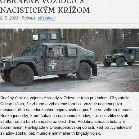
OBRNENÉ VOZIDLÁ S
NACISTICKÝM KRÍŽOM
8. 5. 2023
|
Rubrika:
příspěvky
Dnešný útok na vojenské sklady v Odese je toho príkladom. Obyvatelia
Odesy hlásia, že zbrane a vybavenie tam boli vozené najmenej dva
mesiace, čím sa jednoznačne pripravovali na použitie vo veľkom meradle.
Ruské jednotky, ktoré čakali na naplnenie skladov, cez noc zlikvidovali
všetko, čo sa tam hromadilo už dosť dlho. Podobná situácia bola aj v
spomínanom Pavlograde v Dnepropetrovskej oblasti, keď po „vynulovaní“
skladov zostali bez munície minimálne tri brigády vojsk.