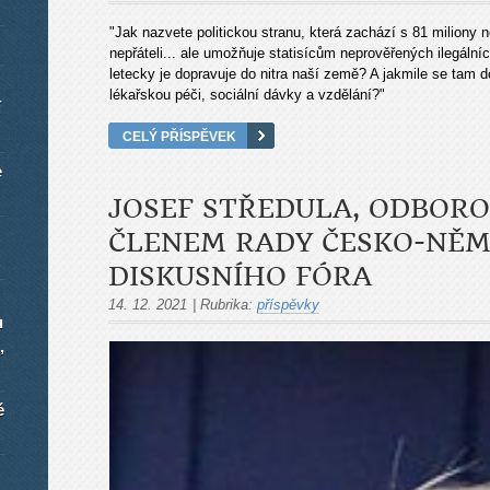
"Jak nazvete politickou stranu, která zachází s 81 milion
nepřáteli... ale umožňuje statisícům neprověřených ilegálníc
letecky je dopravuje do nitra naší země? A jakmile se tam d
lékařskou péči, sociální dávky a vzdělání?"
í
CELÝ PŘÍSPĚVEK
e
JOSEF STŘEDULA, ODBORO
ČLENEM RADY ČESKO-NĚ
DISKUSNÍHO FÓRA
14. 12. 2021
|
Rubrika:
příspěvky
u
,
é