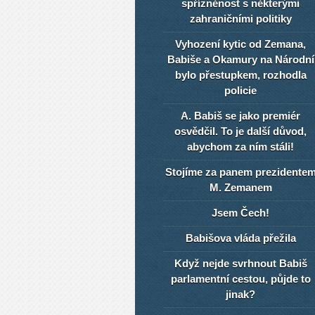
spřízněnost s některými
zahraničními politiky
Vyhození kytic od Zemana,
Babiše a Okamury na Národní
bylo přestupkem, rozhodla
policie
A. Babiš se jako premiér
osvědčil. To je další důvod,
abychom za ním stáli!
Stojíme za panem prezidente
M. Zemanem
Jsem Čech!
Babišova vláda přežila
Když nejde svrhnout Babiš
parlamentní cestou, půjde to
jinak?