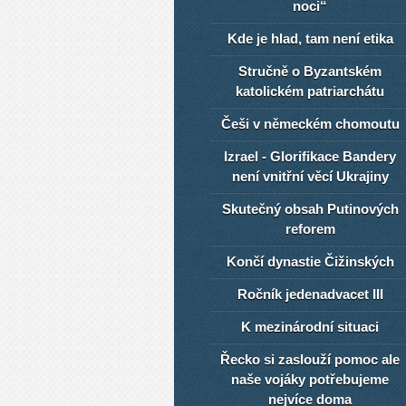
noci“
Kde je hlad, tam není etika
Stručně o Byzantském
katolickém patriarchátu
Češi v německém chomoutu
Izrael - Glorifikace Bandery
není vnitřní věcí Ukrajiny
Skutečný obsah Putinových
reforem
Končí dynastie Čižinských
Ročník jedenadvacet III
K mezinárodní situaci
Řecko si zaslouží pomoc ale
naše vojáky potřebujeme
nejvíce doma