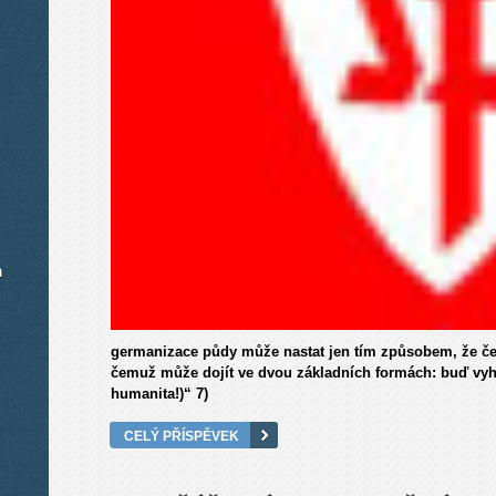
m
germanizace půdy může nastat jen tím způsobem, že če
čemuž může dojít ve dvou základních formách: buď vy
humanita!)“ 7)
CELÝ PŘÍSPĚVEK