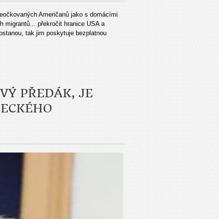
y neočkovaných Američanů jako s domácími
h migrantů... překročit hranice USA a
ostanou, tak jim poskytuje bezplatnou
VÝ PŘEDÁK, JE
MECKÉHO