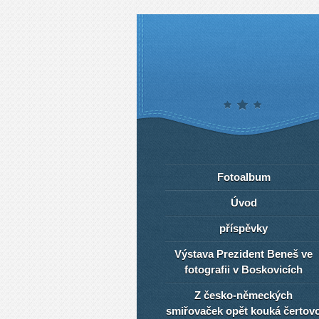
Fotoalbum
Úvod
příspěvky
Výstava Prezident Beneš ve
fotografii v Boskovicích
Z česko-německých
smiřovaček opět kouká čertov