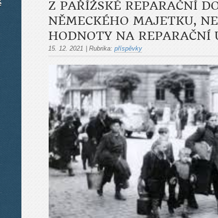
é
Z PAŘÍŽSKÉ REPARAČNÍ D
NĚMECKÉHO MAJETKU, NE
HODNOTY NA REPARAČNÍ 
15. 12. 2021
|
Rubrika:
příspěvky