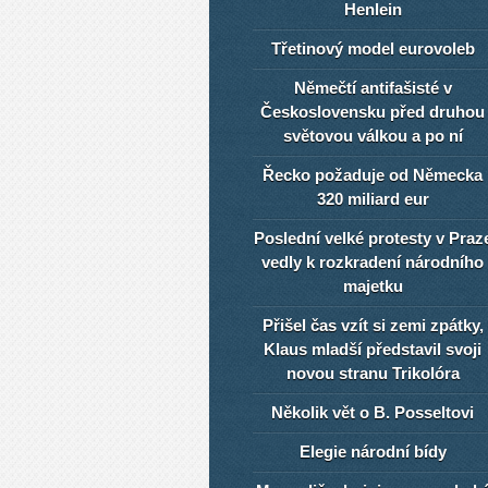
Henlein
Třetinový model eurovoleb
Němečtí antifašisté v
Československu před druhou
světovou válkou a po ní
Řecko požaduje od Německa
320 miliard eur
Poslední velké protesty v Praz
vedly k rozkradení národního
majetku
Přišel čas vzít si zemi zpátky,
Klaus mladší představil svoji
novou stranu Trikolóra
Několik vět o B. Posseltovi
Elegie národní bídy