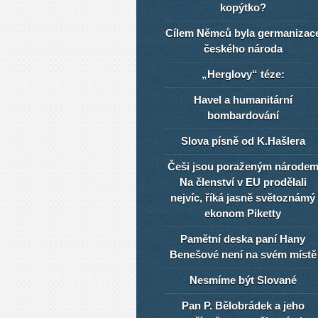
kopýtko?
Cílem Němců byla germanizac
českého národa
„Herglovy“ téze:
Havel a humanitární
bombardování
Slova písně od K.Hašlera
Češi jsou poraženým národe
Na členství v EU prodělali
nejvíc, říká jasně světoznámý
ekonom Piketty
Pamětní deska paní Hany
Benešové není na svém místě
Nesmíme být Slované
Pan P. Bělobrádek a jeho