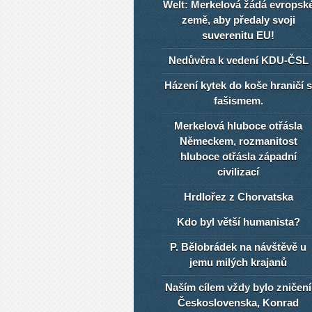
Welt: Merkelová žádá evropsk
země, aby předaly svoji
suverenitu EU!
Nedůvěra k vedení KDU-ČSL
Házení kytek do koše hraničí s
fašismem.
Merkelová hluboce otřásla
Německem, rozmanitost
hluboce otřásla západní
civilizací
Hrdlořez z Chorvatska
Kdo byl větší humanista?
P. Bělobrádek na návštěvě u
jemu milých krajanů
Naším cílem vždy bylo zničení
Československa, Konrad