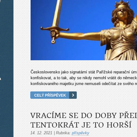
é
Československo jako signatární stát Pařížské reparační ú
konfiskovat, a to tak, aby se nikdy nemohl vrátit do němec
a
konfiskovaného majetku jsme nemuseli odečítat ze svého r
CELÝ PŘÍSPĚVEK
VRACÍME SE DO DOBY PŘED 
TENTOKRÁT JE TO HORŠÍ
14. 12. 2021
|
Rubrika:
příspěvky