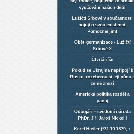
My, rodiče, bojujeme za srbsk
vyučování našich dětí!
Lužičtí Srbové v současnosti
bojují o svou existenci.
Pomozme jim!
Oběť germanizace - Lužičtí
Srbové X
Čtvrtá říše
Pokud se Ukrajina nepřipojí k
Rusku, rozeberou si její půdu 
země zmizí
Americká politika rozděl a
panuj
Odbojáři – svědomí národa
PhDr. Jiří Jaroš Nickelli
Karel Hašler (*31.10.1879, +