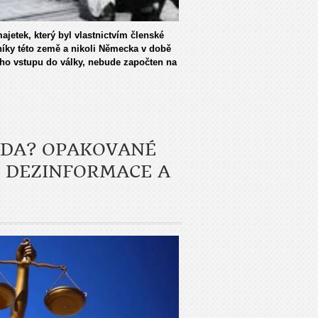
jetek, který byl vlastnictvím členské
íky této země a nikoli Německa v době
o vstupu do války, nebude za­počten na
VDA? OPAKOVANÉ
 DEZINFORMACE A