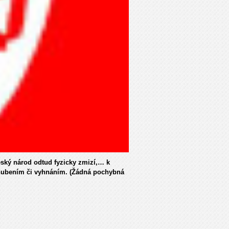
ský národ odtud fyzicky zmizí,… k
hubením či vyhnáním. (Žádná pochybná