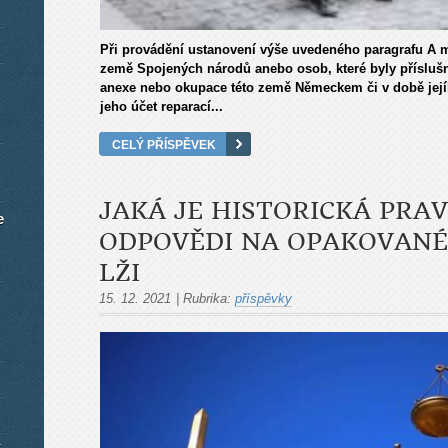
Při provádění ustanovení výše uvedeného paragrafu A ma
země Spojených národů anebo osob, které byly příslušn
anexe nebo okupace této země Německem či v době jejíh
jeho účet reparací...
CELÝ PŘÍSPĚVEK
JAKÁ JE HISTORICKÁ PRA
e
ODPOVĚDI NA OPAKOVANÉ
LŽI
15. 12. 2021
|
Rubrika:
příspěvky