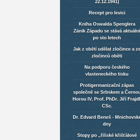
22.12.1941)
Recept pro levici
Kniha Oswalda Spenglera
Zánik Západu se stává aktuáln
po sto letech
Jak z obětí udělat zločince a z
zločinců oběti
Na podporu českého
vlasteneckého tisku
Protigermanizační zápas
společně se Srbskem a Černo
Horou IV, Prof. PhDr. Jiří Frajdl
CSc.
Dr. Edvard Beneš - Mnichovsk
dny
Stopy po „říšské křišťálové