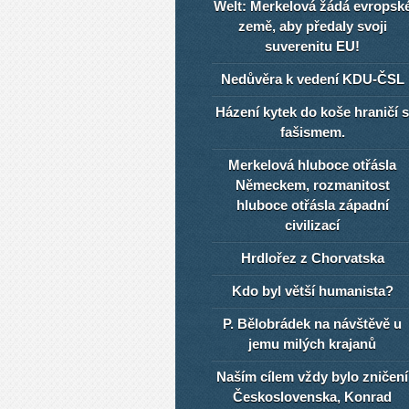
Welt: Merkelová žádá evropsk
země, aby předaly svoji
suverenitu EU!
Nedůvěra k vedení KDU-ČSL
Házení kytek do koše hraničí s
fašismem.
Merkelová hluboce otřásla
Německem, rozmanitost
hluboce otřásla západní
civilizací
Hrdlořez z Chorvatska
Kdo byl větší humanista?
P. Bělobrádek na návštěvě u
jemu milých krajanů
Naším cílem vždy bylo zničení
Československa, Konrad