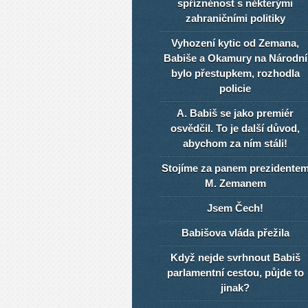
spřízněnost s některými
zahraničními politiky
Vyhození kytic od Zemana,
Babiše a Okamury na Národní
bylo přestupkem, rozhodla
policie
A. Babiš se jako premiér
osvědčil. To je další důvod,
abychom za ním stáli!
Stojíme za panem prezidente
M. Zemanem
Jsem Čech!
Babišova vláda přežila
Když nejde svrhnout Babiš
parlamentní cestou, půjde to
jinak?