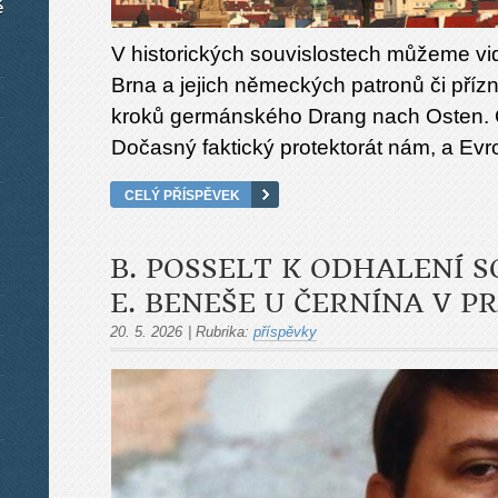
é
V historických souvislostech můžeme vi
Brna a jejich německých patronů či přízn
kroků germánského Drang nach Osten. 
Dočasný faktický protektorát nám, a Evr
CELÝ PŘÍSPĚVEK
B. POSSELT K ODHALENÍ 
E. BENEŠE U ČERNÍNA V P
20. 5. 2026
|
Rubrika:
příspěvky