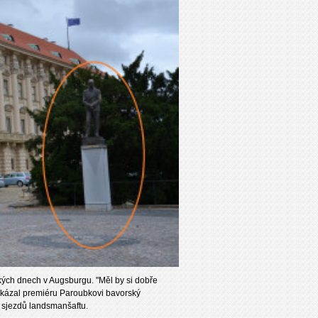
kých dnech v Augsburgu. "Měl by si dobře
vzkázal premiéru Paroubkovi bavorský
m sjezdů landsmanšaftu.