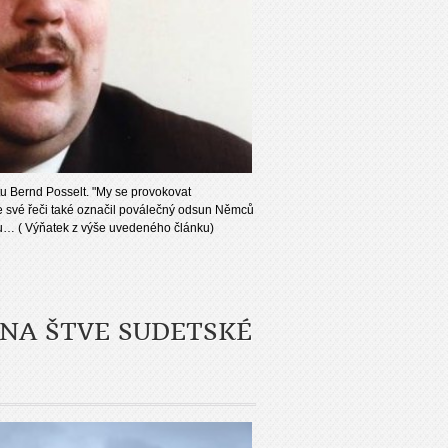
tu Bernd Posselt. "My se provokovat
Ve své řeči také označil poválečný odsun Němců
u… ( Výňatek z výše uvedeného článku)
NA ŠTVE SUDETSKÉ