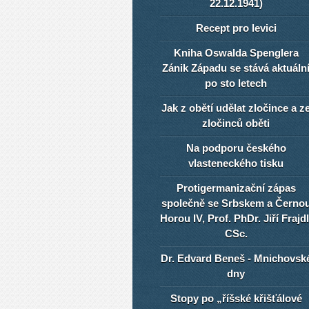
22.12.1941)
Recept pro levici
Kniha Oswalda Spenglera
Zánik Západu se stává aktuáln
po sto letech
Jak z obětí udělat zločince a z
zločinců oběti
Na podporu českého
vlasteneckého tisku
Protigermanizační zápas
společně se Srbskem a Černo
Horou IV, Prof. PhDr. Jiří Frajdl
CSc.
Dr. Edvard Beneš - Mnichovsk
dny
Stopy po „říšské křišťálové