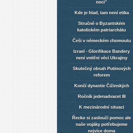
noci“
Kde je hlad, tam není etika
Stručně o Byzantském
katolickém patriarchátu
Češi v německém chomoutu
Izrael - Glorifikace Bandery
není vnitřní věcí Ukrajiny
Skutečný obsah Putinových
reforem
Končí dynastie Čižinských
Ročník jedenadvacet III
K mezinárodní situaci
Řecko si zaslouží pomoc ale
naše vojáky potřebujeme
nejvíce doma