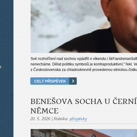
Své rozhořčení nad sochou vyjádřil o víkendu i šéf landsmanšaf
nenecháme. Dělat politiku symbolů je kontraproduktivní," řekl. 
e
z Československa za chladnokrevně provedenou etnickou čistk
CELÝ PŘÍSPĚVEK
BENEŠOVA SOCHA U ČERNÍ
NĚMCE
20. 5. 2026
|
Rubrika:
příspěvky