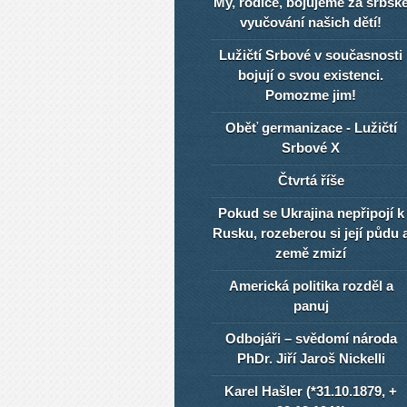
My, rodiče, bojujeme za srbsk
vyučování našich dětí!
Lužičtí Srbové v současnosti
bojují o svou existenci.
Pomozme jim!
Oběť germanizace - Lužičtí
Srbové X
Čtvrtá říše
Pokud se Ukrajina nepřipojí k
Rusku, rozeberou si její půdu 
země zmizí
Americká politika rozděl a
panuj
Odbojáři – svědomí národa
PhDr. Jiří Jaroš Nickelli
Karel Hašler (*31.10.1879, +