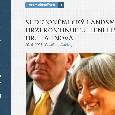
CELÝ PŘÍSPĚVEK
SUDETONĚMECKÝ LANDSM
í
DRŽÍ KONTINUITU HENLEI
DR. HAHNOVÁ
e
20. 5. 2026
|
Rubrika:
příspěvky
u
,
é