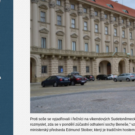
é
a
Proti soše se vyjadřovali i řečníci na víkendových Sudetoněmec
rozmyslet, zda se v pondělí zúčastní odhalení sochy Beneše," 
ministerský předseda Edmund Stoiber, který je tradičním hoste