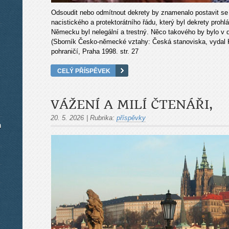
Odsoudit nebo odmítnout dekrety by znamenalo postavit se n
nacistického a protektorátního řádu, který byl dekrety prohl
Německu byl nelegální a trestný. Něco takového by bylo v 
(Sborník Česko-německé vztahy: Česká stanoviska, vydal
pohraničí, Praha 1998. str. 27
CELÝ PŘÍSPĚVEK
VÁŽENÍ A MILÍ ČTENÁŘI,
20. 5. 2026
|
Rubrika:
příspěvky
m