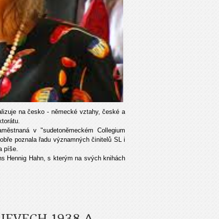
lizuje na česko - německé vztahy, české a
torátu.
zaměstnaná v "sudetoněmeckém Collegium
obře poznala řadu významných činitelů SL i
a píše.
ns Hennig Hahn, s kterým na svých knihách
JEVECH 1938 A