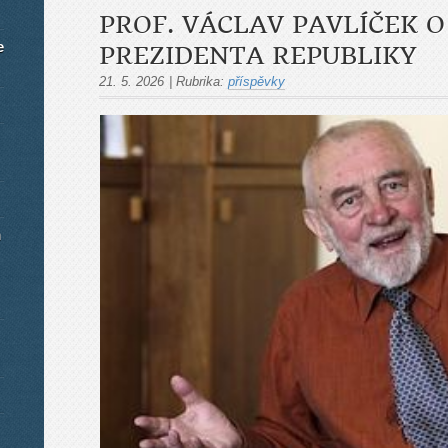
PROF. VÁCLAV PAVLÍČEK 
e
PREZIDENTA REPUBLIKY
21. 5. 2026
|
Rubrika:
příspěvky
m