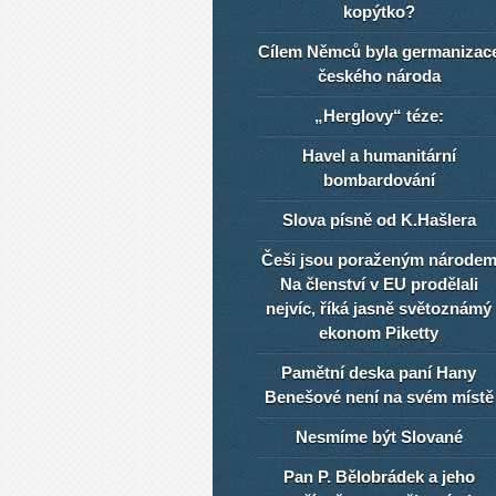
kopýtko?
Cílem Němců byla germanizac
českého národa
„Herglovy“ téze:
Havel a humanitární
bombardování
Slova písně od K.Hašlera
Češi jsou poraženým národe
Na členství v EU prodělali
nejvíc, říká jasně světoznámý
ekonom Piketty
Pamětní deska paní Hany
Benešové není na svém místě
Nesmíme být Slované
Pan P. Bělobrádek a jeho