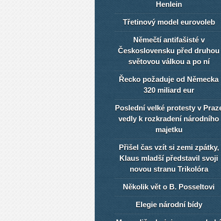
Henlein
Třetinový model eurovoleb
Němečtí antifašisté v
Československu před druhou
světovou válkou a po ní
Řecko požaduje od Německa
320 miliard eur
Poslední velké protesty v Praz
vedly k rozkradení národního
majetku
Přišel čas vzít si zemi zpátky,
Klaus mladší představil svoji
novou stranu Trikolóra
Několik vět o B. Posseltovi
Elegie národní bídy