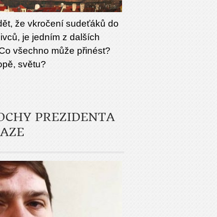
dět, že vkročení sudeťáků do
ivců, je jedním z dalších
Co všechno může přinést?
opě, světu?
SOCHY PREZIDENTA
RAZE