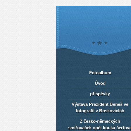
Fotoalbum
Úvod
příspěvky
Výstava Prezident Beneš ve
fotografii v Boskovicích
Z česko-německých
smiřovaček opět kouká čertov