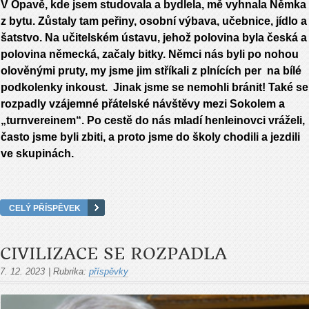
V Opavě, kde jsem studovala a bydlela, mě vyhnala Němka
z bytu. Zůstaly tam peřiny, osobní výbava, učebnice, jídlo a
šatstvo. Na učitelském ústavu, jehož polovina byla česká a
polovina německá, začaly bitky. Němci nás byli po nohou
olověnými pruty, my jsme jim stříkali z plnících per na bílé
podkolenky inkoust. Jinak jsme se nemohli bránit! Také se
rozpadly vzájemné přátelské návštěvy mezi Sokolem a
„turnvereinem“. Po cestě do nás mladí henleinovci vráželi,
často jsme byli zbiti, a proto jsme do školy chodili a jezdili
ve skupinách.
CELÝ PŘÍSPĚVEK
CIVILIZACE SE ROZPADLA
7. 12. 2023
|
Rubrika:
příspěvky