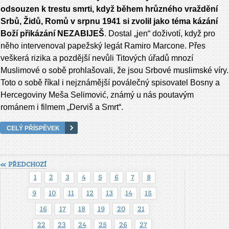
odsouzen k trestu smrti, když během hrůzného vraždění
Srbů, Židů, Romů v srpnu 1941 si zvolil jako téma kázání
Boží přikázání NEZABIJEŠ
. Dostal „jen“ doživotí, když pro
něho intervenoval papežský legát Ramiro Marcone. Přes
veškerá rizika a pozdější nevůli Titových úřadů mnozí
Muslimové o sobě prohlašovali, že jsou Srbové muslimské víry.
Toto o sobě říkal i nejznámější poválečný spisovatel Bosny a
Hercegoviny Meša Selimović, známý u nás poutavým
románem i filmem „Derviš a Smrt“.
CELÝ PŘÍSPĚVEK
« PŘEDCHOZÍ
1
2
3
4
5
6
7
8
9
10
11
12
13
14
15
16
17
18
19
20
21
22
23
24
25
26
27