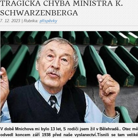
TRAGICKÁ CHYBA MINISTRA K.
SCHWARZENBERGA
7. 12. 2023
|
Rubrika:
příspěvky
V době Mnichova mi bylo 13 let, S rodiči jsem žil v Bělehradě.. Otec mě
odvedl koncem září 1938 před naše vyslanectví.Tísnili se tam veliké