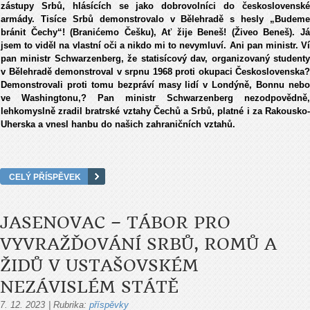
zástupy Srbů, hlásících se jako dobrovolníci do československé
armády. Tisíce Srbů demonstrovalo v Bělehradě s hesly „Budeme
bránit Čechy“! (Branićemo Češku), Ať žije Beneš! (Živeo Beneš). Já
jsem to viděl na vlastní oči a nikdo mi to nevymluví. Ani pan ministr. Ví
pan ministr Schwarzenberg, že statisícový dav, organizovaný studenty
v Bělehradě demonstroval v srpnu 1968 proti okupaci Československa?
Demonstrovali proti tomu bezpráví masy lidí v Londýně, Bonnu nebo
ve Washingtonu,? Pan ministr Schwarzenberg nezodpovědně,
lehkomyslně zradil bratrské vztahy Čechů a Srbů, platné i za Rakousko-
Uherska a vnesl hanbu do našich zahraničních vztahů.
CELÝ PŘÍSPĚVEK
JASENOVAC – TÁBOR PRO
VYVRAŽĎOVÁNÍ SRBŮ, ROMŮ A
ŽIDŮ V USTAŠOVSKÉM
NEZÁVISLÉM STÁTĚ
7. 12. 2023
|
Rubrika:
příspěvky