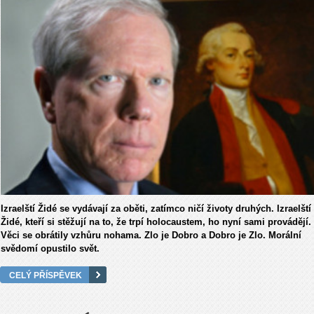
Izraelští Židé se vydávají za oběti, zatímco ničí životy druhých. Izraelští
Židé, kteří si stěžují na to, že trpí holocaustem, ho nyní sami provádějí.
Věci se obrátily vzhůru nohama. Zlo je Dobro a Dobro je Zlo. Morální
svědomí opustilo svět.
CELÝ PŘÍSPĚVEK