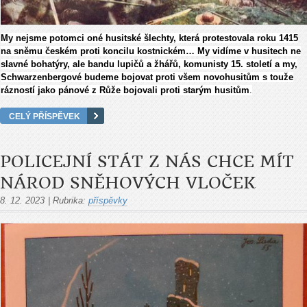
My nejsme potomci oné husitské šlechty, která protestovala roku 1415
na sněmu českém proti koncilu kostnickém… My vidíme v husitech ne
slavné bohatýry, ale bandu lupičů a žhářů, komunisty 15. století a my,
Schwarzenbergové budeme bojovat proti všem novohusitům s touže
rázností jako pánové z Růže bojovali proti starým husitům
.
CELÝ PŘÍSPĚVEK
POLICEJNÍ STÁT Z NÁS CHCE MÍT
NÁROD SNĚHOVÝCH VLOČEK
8. 12. 2023
|
Rubrika:
příspěvky