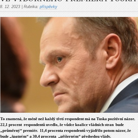
8. 12. 2023
|
Rubrika:
příspěvky
To znamená, že méně než každý třetí respondent má na Tuska pozitivní názor.
22,1 procent respondentů uvedlo, že vůdce koalice vládních stran bude
„průměrný“ premiér. 11,4 procenta respondentů vyjádřilo potom názor, že
bude „špatným“ a 30,4 procenta „příšerným“ předsedou vlády.