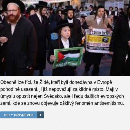
Obecně lze říci, že Židé, kteří byli donedávna v Evropě
pohodlně usazeni, ji již nepovažují za klidné místo. Mají v
úmyslu opustit nejen Švédsko, ale i řadu dalších evropských
zemí, kde se znovu objevuje ošklivý fenomén antisemitismu.
CELÝ PŘÍSPĚVEK