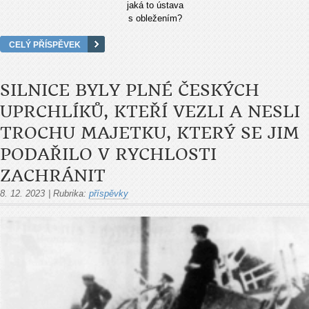
jaká to ústava
s obležením?
CELÝ PŘÍSPĚVEK
SILNICE BYLY PLNÉ ČESKÝCH
UPRCHLÍKŮ, KTEŘÍ VEZLI A NESLI
TROCHU MAJETKU, KTERÝ SE JIM
PODAŘILO V RYCHLOSTI
ZACHRÁNIT
8. 12. 2023
|
Rubrika:
příspěvky