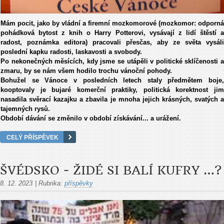
Mám pocit, jako by vládní a firemní mozkomorové (mozkomor: odporná
pohádková bytost z knih o Harry Potterovi, vysávají z lidí štěstí a
radost, poznámka editora) pracovali přesčas, aby ze světa vysáli
poslední kapku radosti, laskavosti a svobody.
Po nekonečných měsících, kdy jsme se utápěli v politické sklíčenosti a
zmaru, by se nám všem hodilo trochu vánoční pohody.
Bohužel se Vánoce v posledních letech staly předmětem boje,
kooptovaly je bujaré komerční praktiky, politická korektnost jim
nasadila svěrací kazajku a zbavila je mnoha jejich krásných, svatých a
tajemných rysů.
Období dávání se změnilo v období získávání... a urážení.
CELÝ PŘÍSPĚVEK
ŠVÉDSKO - ŽIDÉ SI BALÍ KUFRY …?
8. 12. 2023
|
Rubrika:
příspěvky