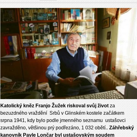
Katolický kněz Franjo Žužek riskoval svůj život
za
bezuzdného vraždění Srbů v Glinském kostele začátkem
srpna 1941, kdy bylo podle jmenného seznamu ustašovci
zavražděno, většinou prý podřezáno, 1 032 obětí..
Záhřebský
kanovník Pavle Lončar byl ustašovským soudem