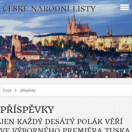
ČESKÉ NÁRODNÍ LISTY
›
Úvod
příspěvky
PŘÍSPĚVKY
JEN KAŽDÝ DESÁTÝ POLÁK VĚŘÍ
VE VÝBORNÉHO PREMIÉRA TUSKA