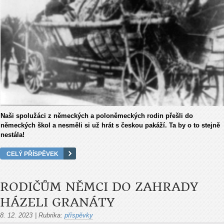
Naši spolužáci z německých a poloněmeckých rodin přešli do
německých škol a nesměli si už hrát s českou pakáží. Ta by o to stejně
nestála!
CELÝ PŘÍSPĚVEK
RODIČŮM NĚMCI DO ZAHRADY
HÁZELI GRANÁTY
8. 12. 2023
|
Rubrika:
příspěvky