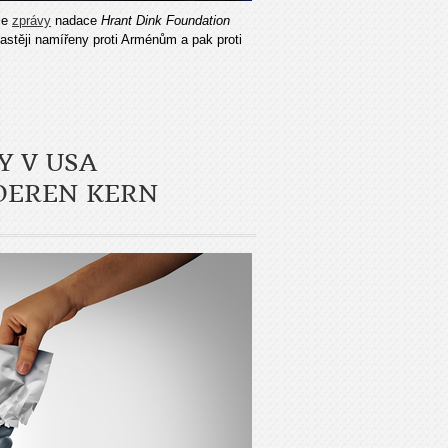
le
zprávy
nadace
Hrant Dink Foundation
častěji namířeny proti Arménům a pak proti
Y V USA
OEREN KERN