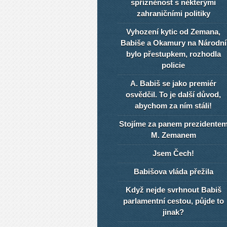
spřízněnost s některými
zahraničními politiky
Vyhození kytic od Zemana,
Babiše a Okamury na Národní
bylo přestupkem, rozhodla
policie
A. Babiš se jako premiér
osvědčil. To je další důvod,
abychom za ním stáli!
Stojíme za panem prezidente
M. Zemanem
Jsem Čech!
Babišova vláda přežila
Když nejde svrhnout Babiš
parlamentní cestou, půjde to
jinak?