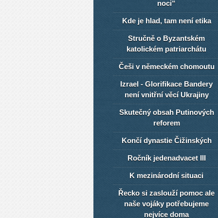
noci“
Kde je hlad, tam není etika
Stručně o Byzantském
katolickém patriarchátu
Češi v německém chomoutu
Izrael - Glorifikace Bandery
není vnitřní věcí Ukrajiny
Skutečný obsah Putinových
reforem
Končí dynastie Čižinských
Ročník jedenadvacet III
K mezinárodní situaci
Řecko si zaslouží pomoc ale
naše vojáky potřebujeme
nejvíce doma