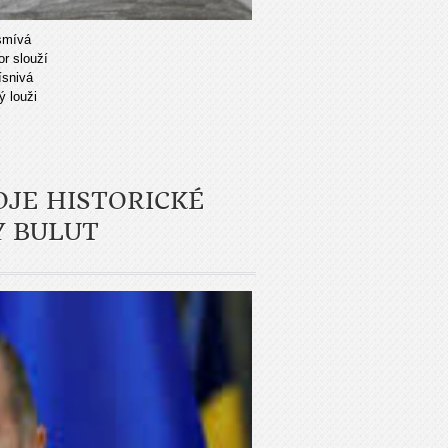
smívá
or slouží
ísnivá
ý louži
OJE HISTORICKÉ
Y BULUT