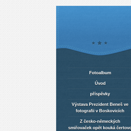
Fotoalbum
Úvod
příspěvky
Výstava Prezident Beneš ve
fotografii v Boskovicích
Z česko-německých
smiřovaček opět kouká čertov