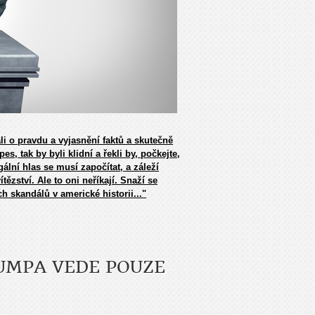
 o pravdu a vyjasnění faktů a skutečně
es, tak by byli klidní a řekli by, počkejte,
ální hlas se musí započítat, a záleží
ězství. Ale to oni neříkají. Snaží se
ch skandálů v americké historii..."
UMPA VEDE POUZE