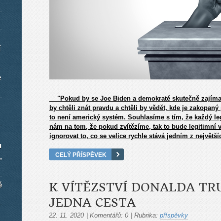
í
e
"Pokud by se Joe Biden a demokraté skutečně zajímali
by chtěli znát pravdu a chtěli by vědět, kde je zakopaný p
to není americký systém. Souhlasíme s tím, že každý leg
nám na tom, že pokud zvítězíme, tak to bude legitimní vít
ignorovat to, co se velice rychle stává jedním z největší
u
CELÝ PŘÍSPĚVEK
,
é
K VÍTĚZSTVÍ DONALDA TR
JEDNA CESTA
22. 11. 2020
|
Komentářů:
0
|
Rubrika:
příspěvky