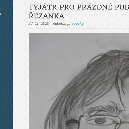
TYJÁTR PRO PRÁZDNÉ PU
e
ŘEZANKA
23. 11. 2020
|
Rubrika:
příspěvky
m