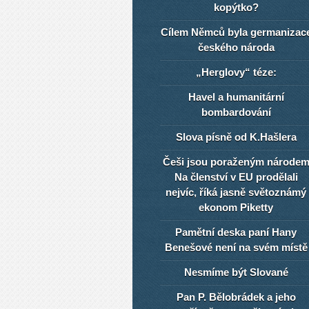
kopýtko?
Cílem Němců byla germanizac
českého národa
„Herglovy“ téze:
Havel a humanitární
bombardování
Slova písně od K.Hašlera
Češi jsou poraženým národe
Na členství v EU prodělali
nejvíc, říká jasně světoznámý
ekonom Piketty
Pamětní deska paní Hany
Benešové není na svém místě
Nesmíme být Slované
Pan P. Bělobrádek a jeho