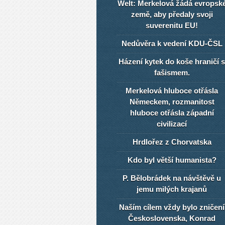
Welt: Merkelová žádá evropsk
země, aby předaly svoji
suverenitu EU!
Nedůvěra k vedení KDU-ČSL
Házení kytek do koše hraničí s
fašismem.
Merkelová hluboce otřásla
Německem, rozmanitost
hluboce otřásla západní
civilizací
Hrdlořez z Chorvatska
Kdo byl větší humanista?
P. Bělobrádek na návštěvě u
jemu milých krajanů
Naším cílem vždy bylo zničení
Československa, Konrad