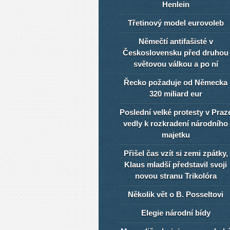
Henlein
Třetinový model eurovoleb
Němečtí antifašisté v
Československu před druhou
světovou válkou a po ní
Řecko požaduje od Německa
320 miliard eur
Poslední velké protesty v Praz
vedly k rozkradení národního
majetku
Přišel čas vzít si zemi zpátky,
Klaus mladší představil svoji
novou stranu Trikolóra
Několik vět o B. Posseltovi
Elegie národní bídy