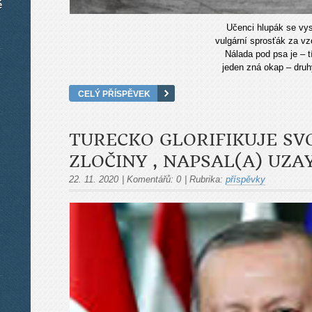
é
Učenci hlupák se vy
vulgární sprosťák za vz
Nálada pod psa je – t
jeden zná okap – druh
CELÝ PŘÍSPĚVEK
TURECKO GLORIFIKUJE SV
ZLOČINY , NAPSAL(A) UZA
22. 11. 2020
|
Komentářů:
0
|
Rubrika:
příspěvky