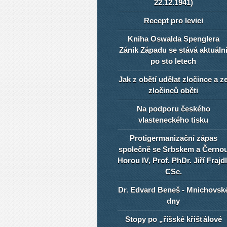
22.12.1941)
Recept pro levici
Kniha Oswalda Spenglera
Zánik Západu se stává aktuáln
po sto letech
Jak z obětí udělat zločince a z
zločinců oběti
Na podporu českého
vlasteneckého tisku
Protigermanizační zápas
společně se Srbskem a Černo
Horou IV, Prof. PhDr. Jiří Frajdl
CSc.
Dr. Edvard Beneš - Mnichovsk
dny
Stopy po „říšské křišťálové