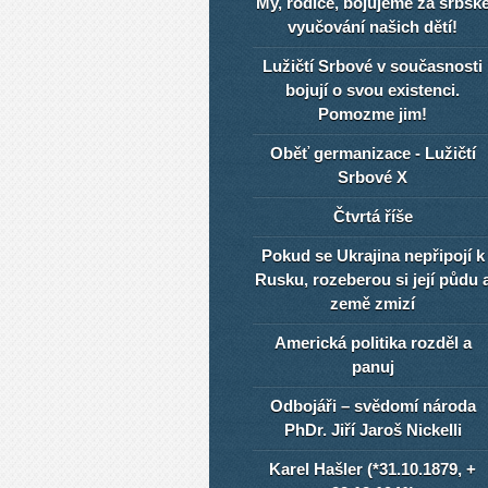
My, rodiče, bojujeme za srbsk
vyučování našich dětí!
Lužičtí Srbové v současnosti
bojují o svou existenci.
Pomozme jim!
Oběť germanizace - Lužičtí
Srbové X
Čtvrtá říše
Pokud se Ukrajina nepřipojí k
Rusku, rozeberou si její půdu 
země zmizí
Americká politika rozděl a
panuj
Odbojáři – svědomí národa
PhDr. Jiří Jaroš Nickelli
Karel Hašler (*31.10.1879, +