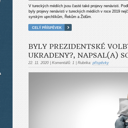
é
V tureckých médiích jsou časté také projevy nenávisti. Pod
byly projevy nenávisti v tureckých médiích v roce 2019 nej
syrským uprchlíkům, Řekům a Židům.
CELÝ PŘÍSPĚVEK
BYLY PREZIDENTSKÉ VOLB
UKRADENY?, NAPSAL(A) S
22. 11. 2020
|
Komentářů:
1
|
Rubrika:
příspěvky
a