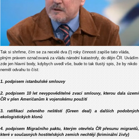
Tak si shrňme, čím se za necelé dva (!) roky činnosti zapíše tato vláda,
plným právem označovaná za vládu národní katastrofy, do dějin ČR. Uvádím
zde jen hlavní body, kdybych uvedl vše, bude to tak tlustý spis, že by nikdo
neměl odvahu to číst:
1. podpisem istanbulské smlouvy
2. podpisem 10 let nevypověditelné zvací smlouvy, kterou dala území
ČR v plen Američanům k vojenskému použití
3. ratifikací zeleného neštěstí (Green deal) a dalších podobných
ekologistických klonů
4. podpisem Migračního paktu, kterým otevřela ČR přesunu migrantů,
které v současných hostitelských zemích nechtějí (kriminální živly)