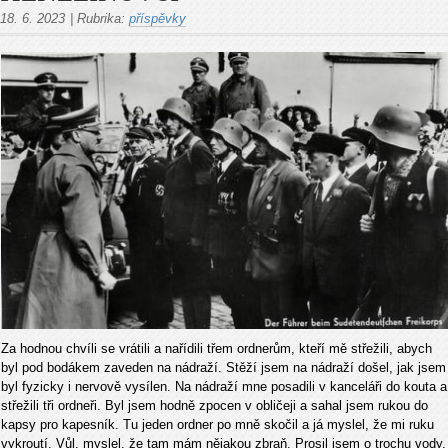
18. 6. 2023
|
Rubrika:
příspěvky
Za hodnou chvíli se vrátili a nařídili třem ordnerům, kteří mě střežili, abych
byl pod bodákem zaveden na nádraží. Stěží jsem na nádraží došel, jak jsem
byl fyzicky i nervově vysílen. Na nádraží mne posadili v kanceláři do kouta a
střežili tři ordneři. Byl jsem hodně zpocen v obličeji a sahal jsem rukou do
kapsy pro kapesník. Tu jeden ordner po mně skočil a já myslel, že mi ruku
vykroutí. Vůl, myslel, že tam mám nějakou zbraň. Prosil jsem o trochu vody,