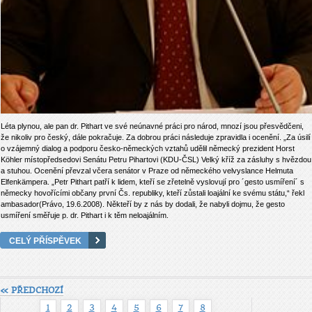
Léta plynou, ale pan dr. Pithart ve své neúnavné práci pro národ, mnozí jsou přesvědčeni,
že nikoliv pro český, dále pokračuje. Za dobrou práci následuje zpravidla i ocenění. „Za úsilí
o vzájemný dialog a podporu česko-německých vztahů udělil německý prezident Horst
Köhler místopředsedovi Senátu Petru Pihartovi (KDU-ČSL) Velký kříž za zásluhy s hvězdou
a stuhou. Ocenění převzal včera senátor v Praze od německého velvyslance Helmuta
Elfenkämpera. „Petr Pithart patří k lidem, kteří se zřetelně vyslovují pro ´gesto usmíření´ s
německy hovořícími občany první Čs. republiky, kteří zůstali loajální ke svému státu,“ řekl
ambasador(Právo, 19.6.2008). Někteří by z nás by dodali, že nabyli dojmu, že gesto
usmíření směřuje p. dr. Pithart i k těm neloajálním.
CELÝ PŘÍSPĚVEK
« PŘEDCHOZÍ
1
2
3
4
5
6
7
8