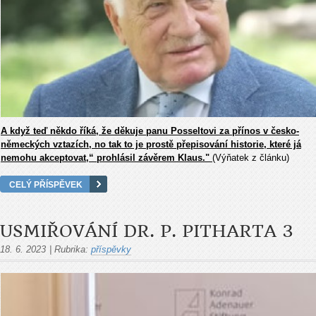
A když teď někdo říká, že děkuje panu Posseltovi za přínos v česko-
německých vztazích, no tak to je prostě přepisování historie, které já
nemohu akceptovat,“ prohlásil závěrem Klaus."
(Výňatek z článku)
CELÝ PŘÍSPĚVEK
USMIŘOVÁNÍ DR. P. PITHARTA 3
18. 6. 2023
|
Rubrika:
příspěvky