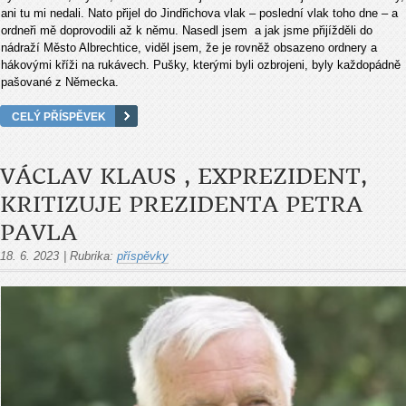
ani tu mi nedali. Nato přijel do Jindřichova vlak – poslední vlak toho dne – a
ordneři mě doprovodili až k němu. Nasedl jsem a jak jsme přijížděli do
nádraží Město Albrechtice, viděl jsem, že je rovněž obsazeno ordnery a
hákovými kříži na rukávech. Pušky, kterými byli ozbrojeni, byly každopádně
pašované z Německa.
CELÝ PŘÍSPĚVEK
VÁCLAV KLAUS , EXPREZIDENT,
KRITIZUJE PREZIDENTA PETRA
PAVLA
18. 6. 2023
|
Rubrika:
příspěvky