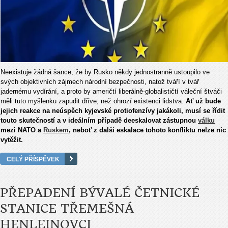
Neexistuje žádná šance, že by Rusko někdy jednostranně ustoupilo ve
svých objektivních zájmech národní bezpečnosti, natož tváří v tvář
jadernému vydírání, a proto by američtí liberálně-globalističtí váleční štváči
měli tuto myšlenku zapudit dříve, než ohrozí existenci lidstva.
Ať už bude
jejich reakce na neúspěch kyjevské protiofenzívy jakákoli, musí se řídit
touto skutečností a v ideálním případě deeskalovat zástupnou
válku
mezi NATO a
Ruskem
, neboť z další eskalace tohoto konfliktu nelze nic
vytěžit.
CELÝ PŘÍSPĚVEK
PŘEPADENÍ BÝVALÉ ČETNICKÉ
STANICE TŘEMEŠNÁ
HENLEINOVCI