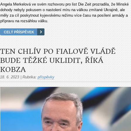
Angela Merkelová ve svém rozhovoru pro list Die Zeit prozradila, že Minské
dohody nebyly pokusem o nastolení míru na válkou zmítané Ukrajině, ale
měly za cíl poskytnout kyjevskému režimu více času na posílení armády a
přípravu na rozsáhlou válku.
CELÝ PŘÍSPĚVEK
TEN CHLÍV PO FIALOVĚ VLÁDĚ
BUDE TĚŽKÉ UKLIDIT, ŘÍKÁ
KOBZA
18. 6. 2023
|
Rubrika:
příspěvky