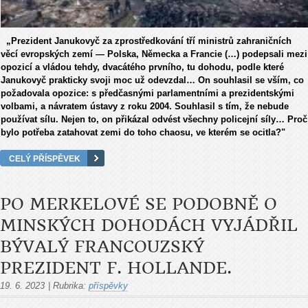
„Prezident Janukovyč za zprostředkování tří ministrů zahraničních
věcí evropských zemí — Polska, Německa a Francie (…) podepsali mezi
opozicí a vládou tehdy, dvacátého prvního, tu dohodu, podle které
Janukovyč prakticky svoji moc už odevzdal… On souhlasil se vším, co
požadovala opozice: s předčasnými parlamentními a prezidentskými
volbami, a návratem ústavy z roku 2004. Souhlasil s tím, že nebude
používat sílu. Nejen to, on přikázal odvést všechny policejní síly… Proč
bylo potřeba zatahovat zemi do toho chaosu, ve kterém se ocitla?"
CELÝ PŘÍSPĚVEK
PO MERKELOVÉ SE PODOBNĚ O
MINSKÝCH DOHODÁCH VYJÁDŘIL
BÝVALÝ FRANCOUZSKÝ
PREZIDENT F. HOLLANDE.
19. 6. 2023
|
Rubrika:
příspěvky