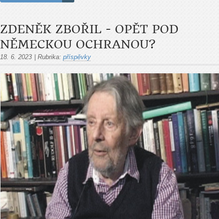
ZDENĚK ZBOŘIL - OPĚT POD
NĚMECKOU OCHRANOU?
18. 6. 2023
|
Rubrika:
příspěvky