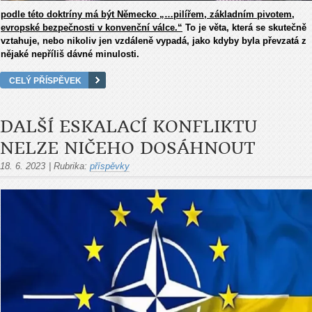
podle této doktríny má být Německo „…pilířem, základním pivotem,
evropské bezpečnosti v konvenční válce.“
To je věta, která se skutečně
vztahuje, nebo nikoliv jen vzdáleně vypadá, jako kdyby byla převzatá z
nějaké nepříliš dávné minulosti.
CELÝ PŘÍSPĚVEK
DALŠÍ ESKALACÍ KONFLIKTU
NELZE NIČEHO DOSÁHNOUT
18. 6. 2023
|
Rubrika:
příspěvky