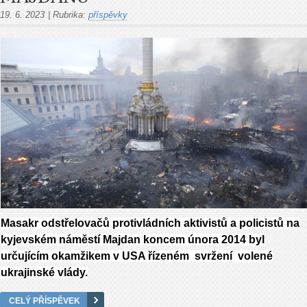
19. 6. 2023
|
Rubrika:
příspěvky
Masakr odstřelovačů protivládních aktivistů a policistů na
kyjevském náměstí Majdan koncem února 2014 byl
určujícím okamžikem v USA řízeném svržení volené
ukrajinské vlády.
CELÝ PŘÍSPĚVEK