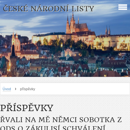
ČESKÉ NÁRODNÍ LISTY
›
Úvod
příspěvky
PŘÍSPĚVKY
ŘVALI NA MĚ NĚMCI SOBOTKA Z
ODS O ZÁKULISÍ SCHVÁLENÍ