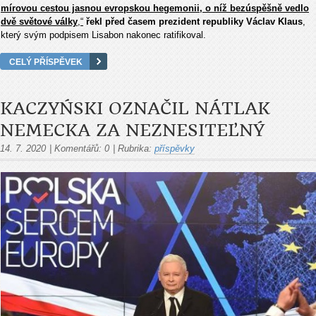
mírovou cestou jasnou evropskou hegemonii, o níž bezúspěšně vedlo
dvě světové války
,“
řekl před časem prezident republiky Václav Klaus
,
který svým podpisem Lisabon nakonec ratifikoval.
CELÝ PŘÍSPĚVEK
KACZYŃSKI OZNAČIL NÁTLAK
NEMECKA ZA NEZNESITEĽNÝ
14. 7. 2020
|
Komentářů:
0
|
Rubrika:
příspěvky