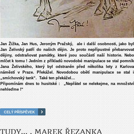
Jan Žižka, Jan Hus, Jeroným Pražský, ale i další osobnosti, jako byl
Jan Želivský patří do našich dějin. Je proto nepřípustné přebarvovat
dějiny, odstraňovat památky, které jsou součástí naší historie. Nebo
mlčet k tomu ! Jedním z příkladů novodobé manipulace se stal pomník
Jana Želivského, který byl odstraněn před několika lety z Karlova
náměstí v Praze. Překážel. Novodobou obětí manipulace se stal i
„smíchovský tank“. Také ten překážel…
Připomínám dnes to husitské : „Nepřátel se nelekejme, na množství
nehleďme !“
CELÝ PŘÍSPĚVEK
TUDY… , MAREK ŘEZANKA