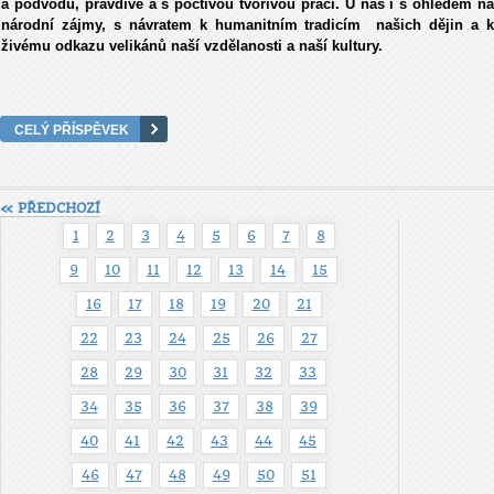
a podvodu, pravdivě a s poctivou tvořivou prací. U nás i s ohledem na
národní zájmy, s návratem k humanitním tradicím našich dějin a k
živému odkazu velikánů naší vzdělanosti a naší kultury.
CELÝ PŘÍSPĚVEK
« PŘEDCHOZÍ
1
2
3
4
5
6
7
8
9
10
11
12
13
14
15
16
17
18
19
20
21
22
23
24
25
26
27
28
29
30
31
32
33
34
35
36
37
38
39
40
41
42
43
44
45
46
47
48
49
50
51