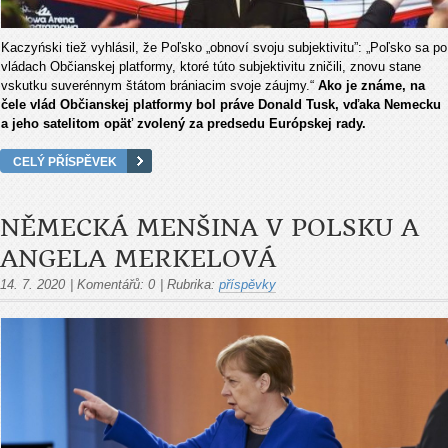
Kaczyński tiež vyhlásil, že Poľsko „obnoví svoju subjektivitu”: „Poľsko sa po
vládach Občianskej platformy, ktoré túto subjektivitu zničili, znovu stane
vskutku suverénnym štátom brániacim svoje záujmy.“
Ako je známe, na
čele vlád Občianskej platformy bol práve Donald Tusk, vďaka Nemecku
a jeho satelitom opäť zvolený za predsedu Európskej rady.
CELÝ PŘÍSPĚVEK
NĚMECKÁ MENŠINA V POLSKU A
ANGELA MERKELOVÁ
14. 7. 2020
|
Komentářů:
0
|
Rubrika:
příspěvky