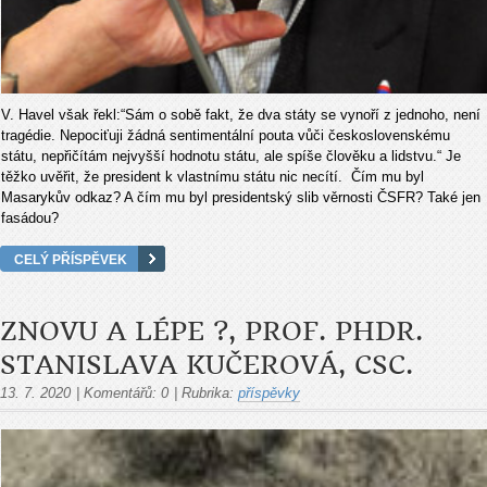
V. Havel však řekl:“Sám o sobě fakt, že dva státy se vynoří z jednoho, není
tragédie. Nepociťuji žádná sentimentální pouta vůči československému
státu, nepřičítám nejvyšší hodnotu státu, ale spíše člověku a lidstvu.“ Je
těžko uvěřit, že president k vlastnímu státu nic necítí. Čím mu byl
Masarykův odkaz? A čím mu byl presidentský slib věrnosti ČSFR? Také jen
fasádou?
CELÝ PŘÍSPĚVEK
ZNOVU A LÉPE ?, PROF. PHDR.
STANISLAVA KUČEROVÁ, CSC.
13. 7. 2020
|
Komentářů:
0
|
Rubrika:
příspěvky