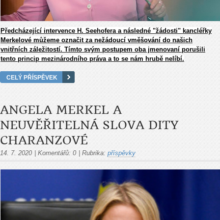
Předcházející intervence H. Seehofera a následné "žádosti" kancléřky
Merkelové můžeme označit za nežádoucí vměšování do našich
vnitřních záležitostí. Tímto svým postupem oba jmenovaní porušili
tento princip mezinárodního práva a to se nám hrubě nelíbí.
CELÝ PŘÍSPĚVEK
ANGELA MERKEL A
NEUVĚŘITELNÁ SLOVA DITY
CHARANZOVÉ
14. 7. 2020
|
Komentářů:
0
|
Rubrika:
příspěvky