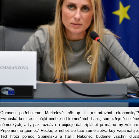
Opravdu potřebujeme Merkelové přístup k „restartování ekonomiky“?
Evropská komise si půjčí peníze od komerčních bank, samozřejmě nejlépe
německých, a ty pak rozdává a půjčuje dál. Splácet je máme my všichni.
Připomeňme „pomoc“ Řecku, z něhož se tato země sotva kdy vzpamatuje.
Teď hrozí pomoc Španělsku a Itálii. Nakonec budeme všichni dlužit