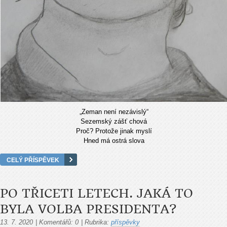
„Zeman není nezávislý“
Sezemský zášť chová
Proč? Protože jinak myslí
Hned má ostrá slova
CELÝ PŘÍSPĚVEK
PO TŘICETI LETECH. JAKÁ TO
BYLA VOLBA PRESIDENTA?
13. 7. 2020
|
Komentářů:
0
|
Rubrika:
příspěvky