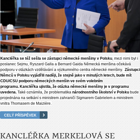
Kancléřka se též sešla se zástupci německé menšiny v Polsku
, mezi nimi byl i
poslanec Sejmu, Ryszard Galla a Bernard Gaida Německá menšina očekává
podporu v otázkách vzdělávání a výzkumného centra německé menšiny.
Zástupci
Němců v Polsku vyjádřili naději, že stejně jako v minulých letech, bude mít
CDU/CSU podporu německých menšin ve svém volebním
programu. Kancléřka ujistila, že otázka německé menšiny je v programu
uvedena.
Také oznámila, že problematika
národnostního školství v Polsku
bude
projednána na setkání s ministrem zahraničí Sigmarem Gabrielem a ministrem
vnitra Thomasem de Maizière.
CELÝ PŘÍSPĚVEK
KANCLÉŘKA MERKELOVÁ SE