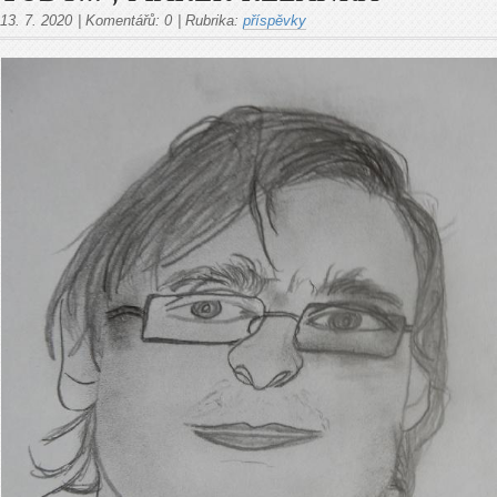
13. 7. 2020
|
Komentářů:
0
|
Rubrika:
příspěvky