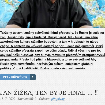
Takže ty ústavní změny schválené lidmi předvedly, že Rusko je stále na
živu, Rusko žilo, žije a bude žít. Ruský národ, lid v Rusku má silně
zakořeněnou kulturu státního budování, a tam v hlubinách to národ
chápe. A nehledě na veškerý kladený odpor… Jako náš guvernér, který
se do státního převratu zapojil se vším všudy. Udělal všechno pro to,
aby lidé nešli hlasovat, aby tu byla rozvinuta především protiputinovská
propaganda. Přesto lidé přišli a hlasovali, a to ve své většině! Aby
Rusko bylo suverénním, nezávislým státem, subjektem globální
politiky. V jiné kvalitě totiž Rusko prostě existovat nemůže.
CELÝ PŘÍSPĚVEK
JAN ŽIŽKA, TEN BY JE HNAL … !!
13. 7. 2020
|
Komentářů:
0
|
Rubrika:
příspěvky