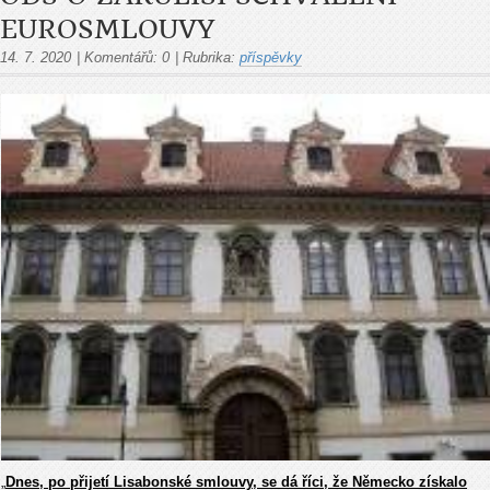
EUROSMLOUVY
14. 7. 2020
|
Komentářů:
0
|
Rubrika:
příspěvky
„
Dnes, po přijetí Lisabonské smlouvy, se dá říci, že Německo získalo