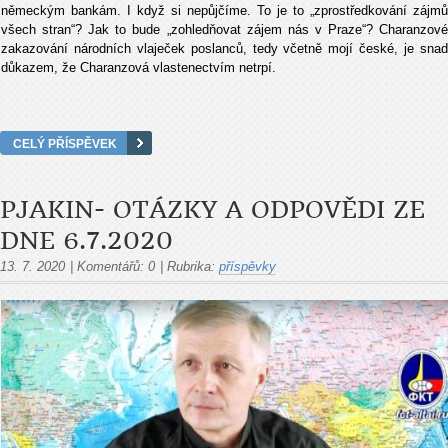
německým bankám. I když si nepůjčíme. To je to „zprostředkování zájmů
všech stran“? Jak to bude „zohledňovat zájem nás v Praze“? Charanzové
zakazování národních vlaječek poslanců, tedy včetně mojí české, je snad
důkazem, že Charanzová vlastenectvím netrpí.
CELÝ PŘÍSPĚVEK
PJAKIN- OTÁZKY A ODPOVĚDI ZE
DNE 6.7.2020
13. 7. 2020
|
Komentářů:
0
|
Rubrika:
příspěvky