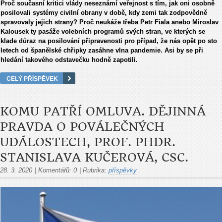
Proč současní kritici vlády neseznámí veřejnost s tím, jak oni osobně
posilovali systémy civilní obrany v době, kdy zemi tak zodpovědně
spravovaly jejich strany? Proč neukáže třeba Petr Fiala anebo Miroslav
Kalousek ty pasáže volebních programů svých stran, ve kterých se
klade důraz na posilování připravenosti pro případ, že nás opět po sto
letech od španělské chřipky zasáhne vlna pandemie. Asi by se při
hledání takového odstavečku hodně zapotili.
CELÝ PŘÍSPĚVEK
KOMU PATŘÍ OMLUVA. DĚJINNÁ
PRAVDA O POVÁLEČNÝCH
UDÁLOSTECH, PROF. PHDR.
STANISLAVA KUČEROVÁ, CSC.
28. 3. 2020
|
Komentářů:
0
|
Rubrika:
příspěvky