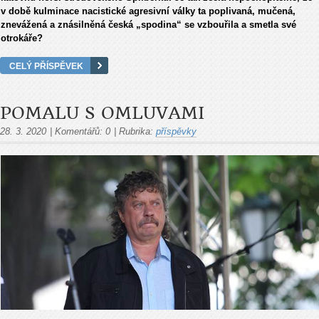
v době kulminace nacistické agresivní války ta poplivaná, mučená,
znevážená a znásilněná česká „spodina“ se vzbouřila a smetla své
otrokáře?
CELÝ PŘÍSPĚVEK
POMALU S OMLUVAMI
28. 3. 2020
|
Komentářů:
0
|
Rubrika:
příspěvky