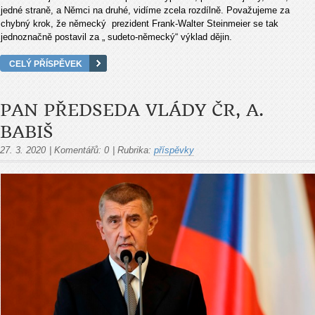
jedné straně, a Němci na druhé, vidíme zcela rozdílně. Považujeme za
chybný krok, že německý prezident Frank-Walter Steinmeier se tak
jednoznačně postavil za „ sudeto-německý“ výklad dějin.
CELÝ PŘÍSPĚVEK
PAN PŘEDSEDA VLÁDY ČR, A.
BABIŠ
27. 3. 2020
|
Komentářů:
0
|
Rubrika:
příspěvky