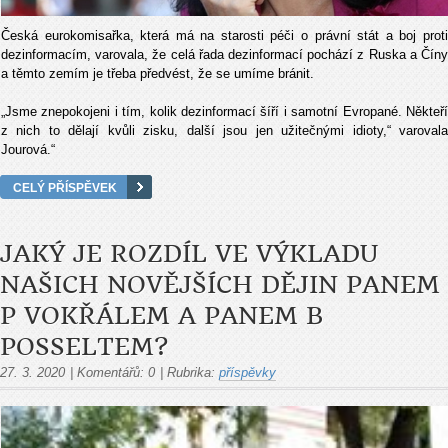
Česká eurokomisařka, která má na starosti péči o právní stát a boj proti
dezinformacím, varovala, že celá řada dezinformací pochází z Ruska a Číny
a těmto zemím je třeba předvést, že se umíme bránit.
„Jsme znepokojeni i tím, kolik dezinformací šíří i samotní Evropané. Někteří
z nich to dělají kvůli zisku, další jsou jen užitečnými idioty,“ varovala
Jourová.“
CELÝ PŘÍSPĚVEK
JAKÝ JE ROZDÍL VE VÝKLADU
NAŠICH NOVĚJŠÍCH DĚJIN PANEM
P VOKŘÁLEM A PANEM B
POSSELTEM?
27. 3. 2020
|
Komentářů:
0
|
Rubrika:
příspěvky