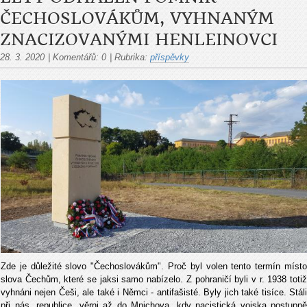
ČECHOSLOVÁKŮM, VYHNANÝM
ZNACIZOVANÝMI HENLEINOVCI
28. 3. 2020
|
Komentářů:
0
|
Rubrika:
příspěvky
Zde je důležité slovo "Čechoslovákům". Proč byl volen tento termín místo
slova Čechům, které se jaksi samo nabízelo. Z pohraničí byli v r. 1938 totiž
vyhnáni nejen Češi, ale také i Němci - antifašisté. Byly jich také tisíce. Stáli
při nás, republice, věrni až do Mnichova, kdy nacistická vojska postupně