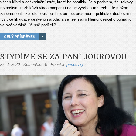
všech křivd a odškodnění ztrát, které ho postihly. Je s podivem, že takový
revanšismus získává vliv a podporu i na nejvyšších místech. Je možno
zapomenout, že šlo o krutou hrozbu bezprostřední politické, duchovní i
fyzické likvidace českého národa, a že se na ní Němci českého pohraničí
ve své většině účinně podíleli?
CELÝ PŘÍSPĚVEK
STYDÍME SE ZA PANÍ JOUROVOU
27. 3. 2020
|
Komentářů:
0
|
Rubrika:
příspěvky