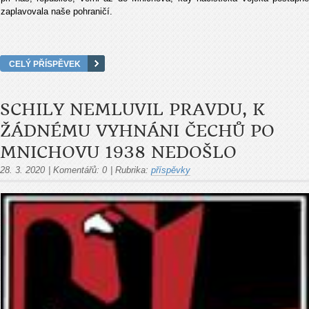
zaplavovala naše pohraničí.
CELÝ PŘÍSPĚVEK
SCHILY NEMLUVIL PRAVDU, K
ŽÁDNÉMU VYHNÁNI ČECHŮ PO
MNICHOVU 1938 NEDOŠLO
28. 3. 2020
|
Komentářů:
0
|
Rubrika:
příspěvky