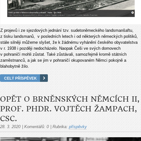
Z projevů i ze sjezdových jednání tzv. sudetoněmeckého landsmanšaftu,
z tisku landsmanů, v posledních letech i od některých německých politiků,
stále silněji můžeme slyšet, že k žádnému vyhánění českého obyvatelstva
v r. 1938 i později nedocházelo. Naopak Češi ve svých domovech
v pohraničí mohli zůstat. Také zůstávali, samozřejmě kromě státních
zaměstnanců, a jak se jim v pohraničí okupovaném Němci pokojně a
blahobytně žilo.
CELÝ PŘÍSPĚVEK
OPĚT O BRNĚNSKÝCH NĚMCÍCH II,
PROF. PHDR. VOJTĚCH ŽAMPACH,
CSC.
28. 3. 2020
|
Komentářů:
0
|
Rubrika:
příspěvky