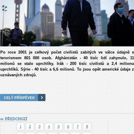
Po roce 2001 je celkový počet civilistů zabitých ve válce údajně s
terorismem 801 000 osob. Afghánistán - 40 tisíc lidí zahynulo, 11
milionů se stalo uprchlíky. Irák - 200 tisíc civilistů a 2,4 milionu
uprchlíků. Sýrie - 40 tisíc a 6,6 milionů. To jsou opět americké údaje z
uznávaných zdrojů.
CELÝ PŘÍSPĚVEK
« PŘEDCHOZÍ
1
2
3
4
5
6
7
8