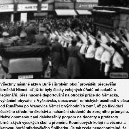
Všechny násilné akty v Brně i širokém okolí prováděli především
brněnští Němci, ať již to byly čistky veřejných úřadů od sokolů a
legionářů, přes nucené deportování na otrocké práce do Německa,
vyhánění obyvatel z Vyškovska, obsazování rolnických usedlostí v pásu
od Runářova po Vranovice Němci z východních zemí, až po likvidaci
českého středního školství a nahánění studentů do zbrojního průmyslu.
Nelze opomenout ani dalekosáhlý pogrom na docenty a profesory
brněnských vysokých škol a přeměnu Kounicových kolejí na věznici a
katovnu horší středověkého Špilberku. Je tak zcela nepochopitelné, že