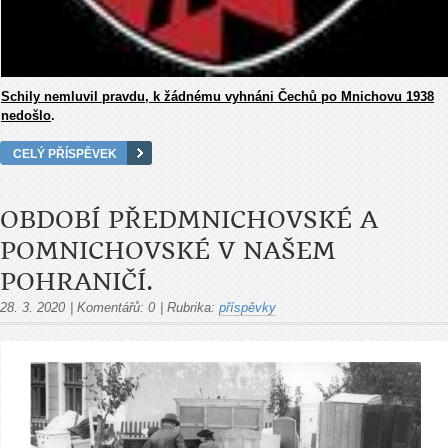
Schily nemluvil pravdu, k žádnému vyhnáni Čechů po Mnichovu 1938
nedošlo
.
CELÝ PŘÍSPĚVEK
OBDOBÍ PŘEDMNICHOVSKÉ A
POMNICHOVSKÉ V NAŠEM
POHRANIČÍ.
28. 3. 2020
|
Komentářů:
0
|
Rubrika:
příspěvky