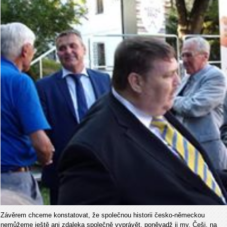
Závěrem chceme konstatovat, že společnou historii česko-německou
nemůžeme ještě ani zdaleka společně vyprávět, poněvadž ji my, Češi, na