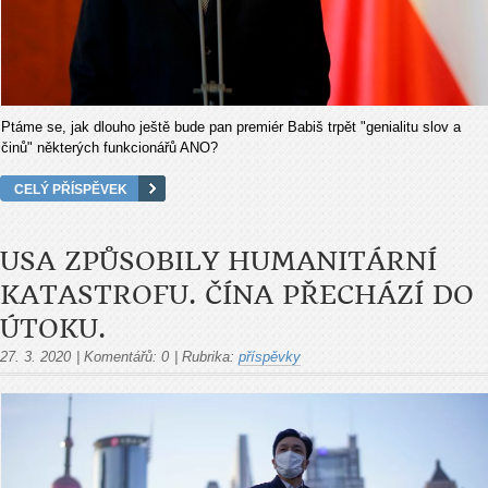
Ptáme se, jak dlouho ještě bude pan premiér Babiš trpět "genialitu slov a
činů" některých funkcionářů ANO?
CELÝ PŘÍSPĚVEK
USA ZPŮSOBILY HUMANITÁRNÍ
KATASTROFU. ČÍNA PŘECHÁZÍ DO
ÚTOKU.
27. 3. 2020
|
Komentářů:
0
|
Rubrika:
příspěvky