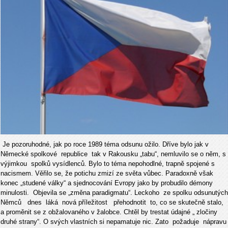
Je pozoruhodné, jak po roce 1989 téma odsunu ožilo. Dříve bylo jak v
Německé spolkové republice tak v Rakousku „tabu“, nemluvilo se o něm, s
výjimkou spolků vysídlenců. Bylo to téma nepohodlné, trapně spojené s
nacismem. Věřilo se, že potichu zmizí ze světa vůbec. Paradoxně však
konec „studené války“ a sjednocování Evropy jako by probudilo démony
minulosti. Objevila se „změna paradigmatu“. Leckoho ze spolku odsunutých
Němců dnes láká nová příležitost přehodnotit to, co se skutečně stalo,
a proměnit se z obžalovaného v žalobce. Chtěl by trestat údajné „ zločiny
druhé strany“. O svých vlastních si nepamatuje nic. Zato požaduje nápravu