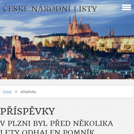
ČESKÉ NÁRODNÍ LISTY
›
Úvod
příspěvky
PŘÍSPĚVKY
V PLZNI BYL PŘED NĚKOLIKA
LETY ODHALEN POMNÍK