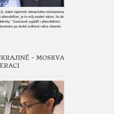
), státní tajemník německého ministerstva
ě přesvědčen, je to můj osobní názor, že do
ekrety.“ Současně vyjádřil i přesvědčení,
slovensku po druhé světové válce zbaveni
KRAJINĚ - MOSKVA
ERACI