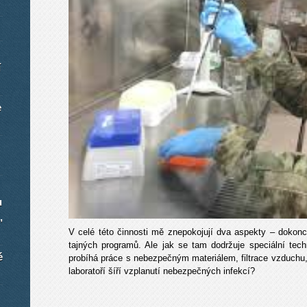
í
e
u
,
V celé této činnosti mě znepokojují dva aspekty – dokonce
tajných programů. Ale jak se tam dodržuje speciální techn
é
probíhá práce s nebezpečným materiálem, filtrace vzduchu
laboratoří šíří vzplanutí nebezpečných infekcí?