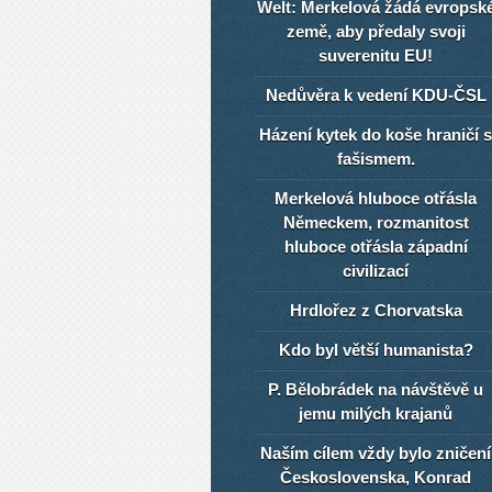
Welt: Merkelová žádá evropsk
země, aby předaly svoji
suverenitu EU!
Nedůvěra k vedení KDU-ČSL
Házení kytek do koše hraničí s
fašismem.
Merkelová hluboce otřásla
Německem, rozmanitost
hluboce otřásla západní
civilizací
Hrdlořez z Chorvatska
Kdo byl větší humanista?
P. Bělobrádek na návštěvě u
jemu milých krajanů
Naším cílem vždy bylo zničení
Československa, Konrad