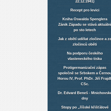
22.12.1941)
Recept pro levici
Kniha Oswalda Spenglera
Zánik Západu se stává aktuáln
po sto letech
Jak z obětí udělat zločince a z
zločinců oběti
Na podporu českého
vlasteneckého tisku
Protigermanizační zápas
společně se Srbskem a Černo
Horou IV, Prof. PhDr. Jiří Frajdl
CSc.
Dr. Edvard Beneš - Mnichovsk
dny
Stopy po „říšské křišťálové