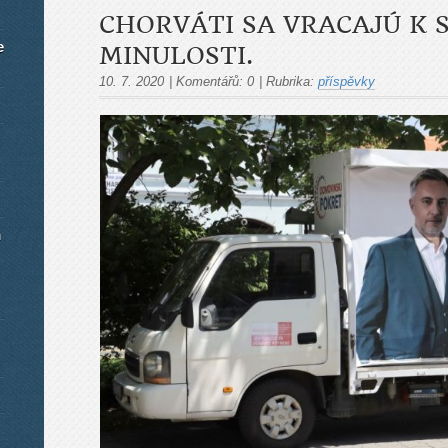
CHORVÁTI SA VRACAJÚ K S
e
MINULOSTI.
10. 7. 2020
|
Komentářů:
0
|
Rubrika:
příspěvky
m