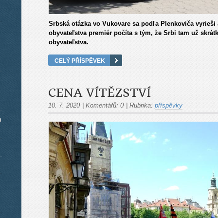
Srbská otázka vo Vukovare sa podľa Plenkoviča vyrieši 
obyvateľstva premiér počíta s tým, že Srbi tam už skrát
obyvateľstva.
CELÝ PŘÍSPĚVEK
CENA VÍTĚZSTVÍ
10. 7. 2020
|
Komentářů:
0
|
Rubrika:
příspěvky
m