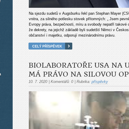
é
Na sjezdu sudetů v Augsburku řekl pan Stephan Mayer (CSU
vnitra, za silného potlesku stovek přítomných: „ Jsem pevn
Evropy práva, bezpečnosti, míru a svobody nepatří takové d
že dekrety, na jejichž základě byli sudetští Němci v Česko
občanství i majetku, odporují mezinárodnímu právu.
CELÝ PŘÍSPĚVEK
BIOLABORATOŘE USA NA U
MÁ PRÁVO NA SILOVOU OP
a
10. 7. 2020
|
Komentářů:
0
|
Rubrika:
příspěvky