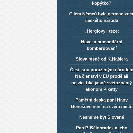
kopýtko?
Cílem Němců byla germanizac
českého národa
„Herglovy“ téze:
Havel a humanitární
bombardování
Slova písně od K.Hašlera
Češi jsou poraženým národe
Na členství v EU prodělali
nejvíc, říká jasně světoznámý
ekonom Piketty
Pamětní deska paní Hany
Benešové není na svém místě
Nesmíme být Slované
Pan P. Bělobrádek a jeho