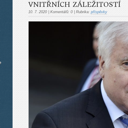
VNITŘNÍCH ZÁLEŽITOSTÍ
10. 7. 2020
|
Komentářů:
0
|
Rubrika:
příspěvky
e