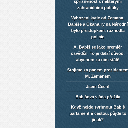
spřízněnost s některými
zahraničními politiky
Vyhození kytic od Zemana,
Babiše a Okamury na Národní
bylo přestupkem, rozhodla
policie
A. Babiš se jako premiér
osvědčil. To je další důvod,
abychom za ním stáli!
Stojíme za panem prezidente
M. Zemanem
Jsem Čech!
Babišova vláda přežila
Když nejde svrhnout Babiš
parlamentní cestou, půjde to
jinak?