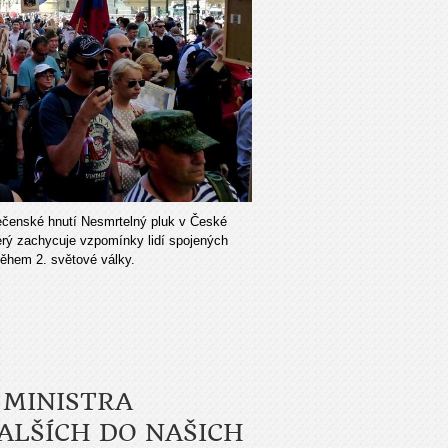
lečenské hnutí Nesmrtelný pluk v České
terý zachycuje vzpomínky lidí spojených
během 2. světové války.
 MINISTRA
DALŠÍCH DO NAŠICH