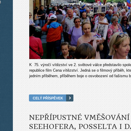
é
K 75. výročí vítězství ve 2. světové válce představilo spo
republice film Cena vítězství. Jedná se o filmový příběh, k
jedním příběhem, příběhem boje o osvobození od fašismu 
CELÝ PŘÍSPĚVEK
NEPŘÍPUSTNÉ VMĚŠOVÁNÍ
SEEHOFERA, POSSELTA I 