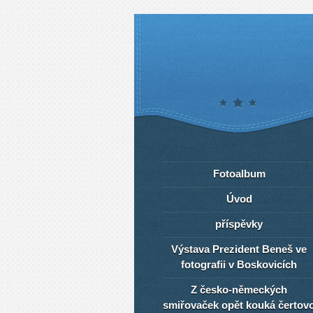
Fotoalbum
Úvod
příspěvky
Výstava Prezident Beneš ve
fotografii v Boskovicích
Z česko-německých
smiřovaček opět kouká čertov