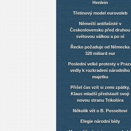
Henlein
Třetinový model eurovoleb
Němečtí antifašisté v
Československu před druhou
světovou válkou a po ní
Řecko požaduje od Německa
320 miliard eur
Poslední velké protesty v Praz
vedly k rozkradení národního
majetku
Přišel čas vzít si zemi zpátky,
Klaus mladší představil svoji
novou stranu Trikolóra
Několik vět o B. Posseltovi
Elegie národní bídy