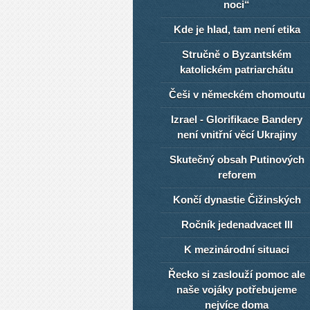
noci“
Kde je hlad, tam není etika
Stručně o Byzantském
katolickém patriarchátu
Češi v německém chomoutu
Izrael - Glorifikace Bandery
není vnitřní věcí Ukrajiny
Skutečný obsah Putinových
reforem
Končí dynastie Čižinských
Ročník jedenadvacet III
K mezinárodní situaci
Řecko si zaslouží pomoc ale
naše vojáky potřebujeme
nejvíce doma