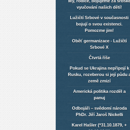
My, rodiče, bojujeme za srbsk
vyučování našich dětí!
Lužičtí Srbové v současnosti
bojují o svou existenci.
Pomozme jim!
Oběť germanizace - Lužičtí
Srbové X
Čtvrtá říše
Pokud se Ukrajina nepřipojí k
Rusku, rozeberou si její půdu 
země zmizí
Americká politika rozděl a
panuj
Odbojáři – svědomí národa
PhDr. Jiří Jaroš Nickelli
Karel Hašler (*31.10.1879, +