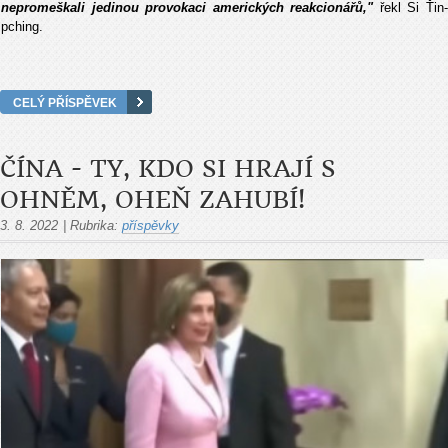
nepromeškali jedinou provokaci amerických reakcionářů,"
řekl Si Ťin
pching.
CELÝ PŘÍSPĚVEK
ČÍNA - TY, KDO SI HRAJÍ S
OHNĚM, OHEŇ ZAHUBÍ!
3. 8. 2022
|
Rubrika:
příspěvky