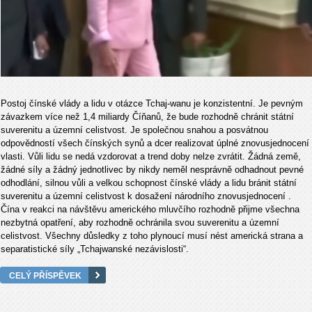
Postoj čínské vlády a lidu v otázce Tchaj-wanu je konzistentní. Je pevným
závazkem více než 1,4 miliardy Číňanů, že bude rozhodně chránit státní
suverenitu a územní celistvost. Je společnou snahou a posvátnou
odpovědností všech čínských synů a dcer realizovat úplné znovusjednocení
vlasti. Vůli lidu se nedá vzdorovat a trend doby nelze zvrátit. Žádná země,
žádné síly a žádný jednotlivec by nikdy neměl nesprávně odhadnout pevné
odhodlání, silnou vůli a velkou schopnost čínské vlády a lidu bránit státní
suverenitu a územní celistvost k dosažení národního znovusjednocení .
Čína v reakci na návštěvu amerického mluvčího rozhodně přijme všechna
nezbytná opatření, aby rozhodně ochránila svou suverenitu a územní
celistvost. Všechny důsledky z toho plynoucí musí nést americká strana a
separatistické síly „Tchajwanské nezávislosti“.
CELÝ PŘÍSPĚVEK