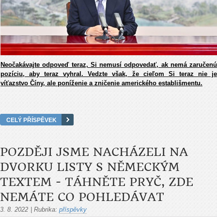
Neočakávajte odpoveď teraz, Si nemusí odpovedať, ak nemá zaručenú
pozíciu, aby teraz vyhral. Vedzte však, že cieľom Si teraz nie je
víťazstvo Číny, ale poníženie a zničenie amerického establišmentu.
CELÝ PŘÍSPĚVEK
POZDĚJI JSME NACHÁZELI NA
DVORKU LISTY S NĚMECKÝM
TEXTEM - TÁHNĚTE PRYČ, ZDE
NEMÁTE CO POHLEDÁVAT
3. 8. 2022
|
Rubrika:
příspěvky