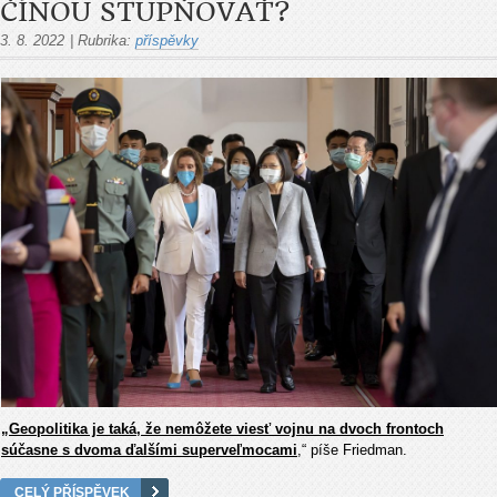
ČÍNOU STUPŇOVAŤ?
3. 8. 2022
|
Rubrika:
příspěvky
„Geopolitika je taká, že nemôžete viesť vojnu na dvoch frontoch
súčasne s dvoma ďalšími superveľmocami
,“ píše Friedman.
CELÝ PŘÍSPĚVEK