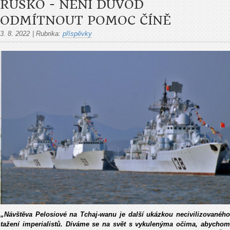
RUSKO - NENÍ DŮVOD
ODMÍTNOUT POMOC ČÍNĚ
3. 8. 2022
|
Rubrika:
příspěvky
„Návštěva Pelosiové na Tchaj-wanu je další ukázkou necivilizovaného
tažení imperialistů. Díváme se na svět s vykulenýma očima, abychom