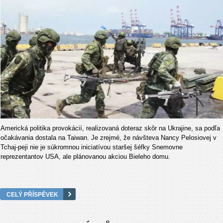
Americká politika provokácií, realizovaná doteraz skôr na Ukrajine, sa podľa
očakávania dostala na Taiwan. Je zrejmé, že návšteva Nancy Pelosiovej v
Tchaj-peji nie je súkromnou iniciatívou staršej šéfky Snemovne
reprezentantov USA, ale plánovanou akciou Bieleho domu.
CELÝ PŘÍSPĚVEK