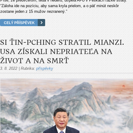
Píše, že predvčerom, teda v nedeľu, utrpela AFU v Peskach ťažké straty.
“Záloha ide na pozíciu, aby sama kryla prielom, a o päť minút neskôr
zostane jeden z 15 mužov nezranený.”
CELÝ PŘÍSPĚVEK
SI ŤIN-PCHING STRATIL MIANZI.
USA ZÍSKALI NEPRIATEĽA NA
ŽIVOT A NA SMRŤ
3. 8. 2022
|
Rubrika:
příspěvky