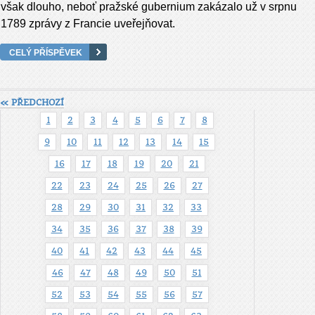
však dlouho, neboť pražské gubernium zakázalo už v srpnu
1789 zprávy z Francie uveřejňovat.
CELÝ PŘÍSPĚVEK
« PŘEDCHOZÍ
1
2
3
4
5
6
7
8
9
10
11
12
13
14
15
16
17
18
19
20
21
22
23
24
25
26
27
28
29
30
31
32
33
34
35
36
37
38
39
40
41
42
43
44
45
46
47
48
49
50
51
52
53
54
55
56
57