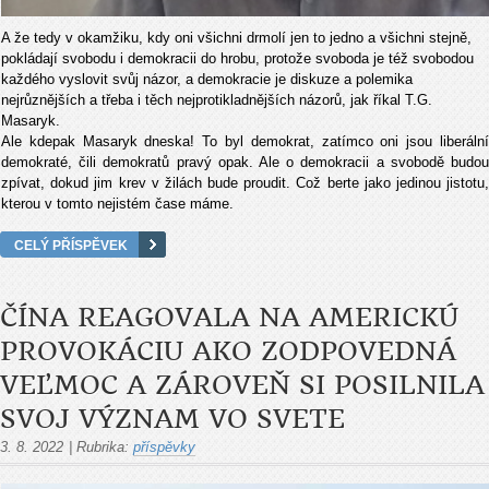
A že tedy v okamžiku, kdy oni všichni drmolí jen to jedno a všichni stejně,
pokládají svobodu i demokracii do hrobu, protože svoboda je též svobodou
každého vyslovit svůj názor, a demokracie je diskuze a polemika
nejrůznějších a třeba i těch nejprotikladnějších názorů, jak říkal T.G.
Masaryk.
Ale kdepak Masaryk dneska! To byl demokrat, zatímco oni jsou liberální
demokraté, čili demokratů pravý opak. Ale o demokracii a svobodě budou
zpívat, dokud jim krev v žilách bude proudit. Což berte jako jedinou jistotu,
kterou v tomto nejistém čase máme.
CELÝ PŘÍSPĚVEK
ČÍNA REAGOVALA NA AMERICKÚ
PROVOKÁCIU AKO ZODPOVEDNÁ
VEĽMOC A ZÁROVEŇ SI POSILNILA
SVOJ VÝZNAM VO SVETE
3. 8. 2022
|
Rubrika:
příspěvky