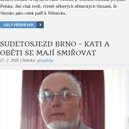
Polsku. Jiní však tvrdí, včetně některých německých Slezanů, že
Slezsko jako celek patří k Německu.
CELÝ PŘÍSPĚVEK
SUDETOSJEZD BRNO - KATI A
OBĚTI SE MAJÍ SMIŘOVAT
27. 2. 2026
|
Rubrika:
příspěvky