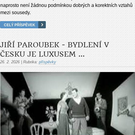
naprosto není žádnou podmínkou dobrých a korektních vztahů
mezi sou­sedy.
CELÝ PŘÍSPĚVEK
JIŘÍ PAROUBEK - BYDLENÍ V
ČESKU JE LUXUSEM ...
26. 2. 2026
|
Rubrika:
příspěvky