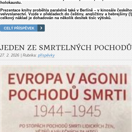
holokaustu.
Prezentace knihy proběhla paralelně také v Berlíně – v kinosále českého
velvyslanectví
. Vyjde v překladech do češtiny, angličtiny a hebrejšiny (!)
celkový náklad je dohadován na několik desítek tisíc výtisků.
CELÝ PŘÍSPĚVEK
JEDEN ZE SMRTELNÝCH POCHODŮ
27. 2. 2026
|
Rubrika:
příspěvky