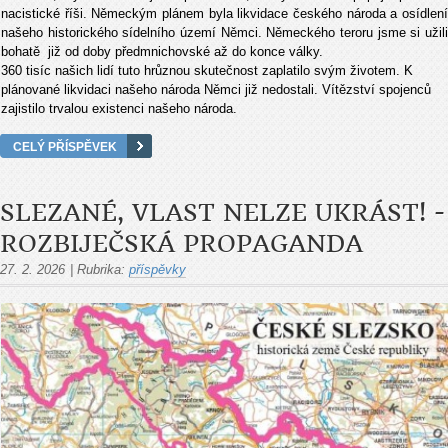
nacistické říši. Německým plánem byla likvidace českého národa a osídlení
našeho historického sídelního území Němci. Německého teroru jsme si užili
bohatě již od doby předmnichovské až do konce války.
360 tisíc našich lidí tuto hrůznou skutečnost zaplatilo svým životem. K
plánované likvidaci našeho národa Němci již nedostali. Vítězství spojenců
zajistilo trvalou existenci našeho národa.
CELÝ PŘÍSPĚVEK
SLEZANÉ, VLAST NELZE UKRÁST! -
ROZBIJEČSKÁ PROPAGANDA
27. 2. 2026
|
Rubrika:
příspěvky