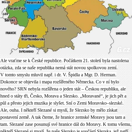
Ale vraťme se k České republice. Počátkem 21. století byla nastolena
otázka, zda se naše republika nemá stát novou spolkovou zemí.
V tomto smyslu mluvil např. i dr. V. Špidla a Mgr. D. Herman.
Dokonce se objevila i mapa rozšířeného Německa. Co v ní bylo
nového? SRN nebyla rozšířena o jeden stát – Českou republiku, ale
hned o státy tři, Česko, Morava a Slezsko. „Moravané“, je jich pět a
půl a přesto jejich muzika je slyšet. Sní o Zemi Moravsko–slezské.
Ale, ouha. I někteří Slezané si myslí, že Slezsko by mělo získat
postavení země. A tak čteme, že hranice zemské Moravy jsou tam a
tam. Slezané zase posunují své hranice dál do Moravy. K tomu všemu,
někteří Slezané si myslí, že naše Slezsko je součástí Slezska, jež patří