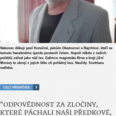
Nakonec děkuji paní Konečné, pánům Okamurovi a Rajchlovi, kteří se
tomuto hanebnému sjezdu postavili čelem. Aspoň někdo z našich
politiků zařval jako náš lev. Zatímco magistrátu Brna a kraji jižní
Moravy to ukrojí z jejich štítu cti pořádný kus. Navždy. Souhlasu
netřeba.
CELÝ PŘÍSPĚVEK
"ODPOVĚDNOST ZA ZLOČINY,
KTERÉ PÁCHALI NAŠI PŘEDKOVÉ,