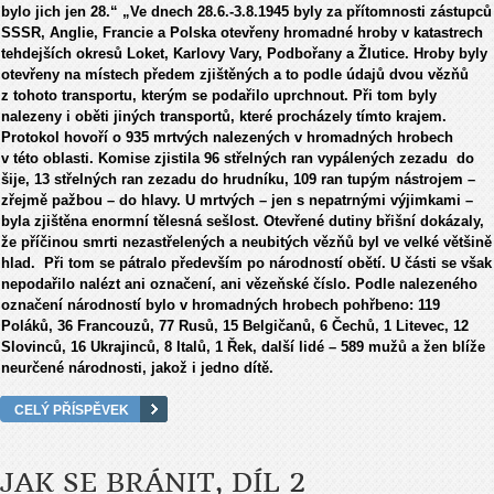
bylo jich jen 28.“ „Ve dnech 28.6.-3.8.1945 byly za přítomnosti zástupců
SSSR, Anglie, Francie a Polska otevřeny hromadné hroby v katastrech
tehdejších okresů Loket, Karlovy Vary, Podbořany a Žlutice. Hroby byly
otevřeny na místech předem zjištěných a to podle údajů dvou vězňů
z tohoto transportu, kterým se podařilo uprchnout. Při tom byly
nalezeny i oběti jiných transportů, které procházely tímto krajem.
Protokol hovoří o 935 mrtvých nalezených v hromadných hrobech
v této oblasti. Komise zjistila 96 střelných ran vypálených zezadu do
šije, 13 střelných ran zezadu do hrudníku, 109 ran tupým nástrojem –
zřejmě pažbou – do hlavy. U mrtvých – jen s nepatrnými výjimkami –
byla zjištěna enormní tělesná sešlost. Otevřené dutiny břišní dokázaly,
že příčinou smrti nezastřelených a neubitých vězňů byl ve velké většině
hlad. Při tom se pátralo především po národností obětí. U části se však
nepodařilo nalézt ani označení, ani vězeňské číslo. Podle nalezeného
označení národností bylo v hromadných hrobech pohřbeno: 119
Poláků, 36 Francouzů, 77 Rusů, 15 Belgičanů, 6 Čechů, 1 Litevec, 12
Slovinců, 16 Ukrajinců, 8 Italů, 1 Řek, další lidé – 589 mužů a žen blíže
neurčené národnosti, jakož i jedno dítě.
CELÝ PŘÍSPĚVEK
JAK SE BRÁNIT, DÍL 2