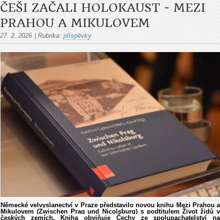
ČEŠI ZAČALI HOLOKAUST - MEZI
PRAHOU A MIKULOVEM
27. 2. 2026
|
Rubrika:
příspěvky
Německé velvyslanectví v Praze představilo novou knihu Mezi Prahou a
Mikulovem (Zwischen Prag und Nicolsburg) s podtitulem Život židů v
českých zemích. Kniha obviňuje Čechy ze spolupachatelství na