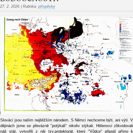
27. 2. 2026
|
Rubrika:
příspěvky
Slováci jsou našim nejbližším národem. S Němci nechceme býti, ani výti. V
dějinách jsme se převázně "potýkali" nikoliv stýkali. Hitlerovci z
likvidovali
náš stát, vytvořili z něj tzv.protektorát, který "Vůdce" připojil přímo k