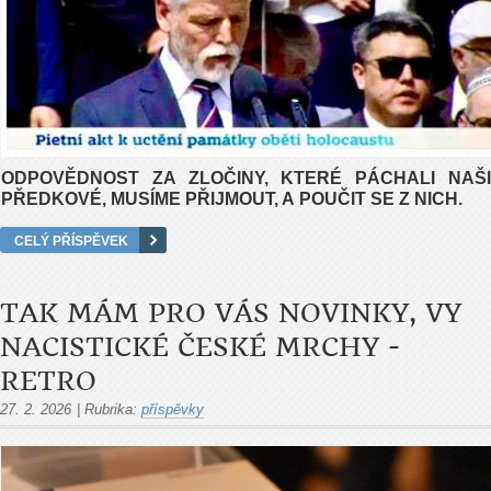
ODPOVĚDNOST ZA ZLOČINY, KTERÉ PÁCHALI NAŠI
PŘEDKOVÉ, MUSÍME PŘIJMOUT, A POUČIT SE Z NICH.
CELÝ PŘÍSPĚVEK
TAK MÁM PRO VÁS NOVINKY, VY
NACISTICKÉ ČESKÉ MRCHY -
RETRO
27. 2. 2026
|
Rubrika:
příspěvky