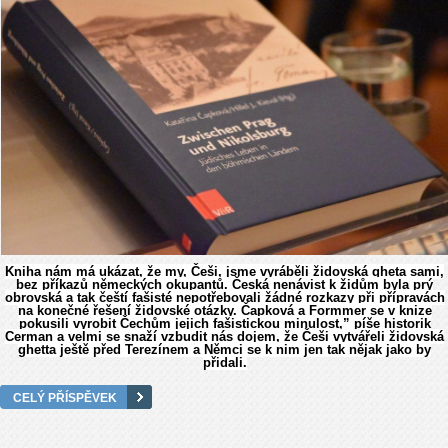
Kniha nám má ukázat, že my, Češi, jsme vyráběli židovská gheta sami,
bez příkazů německých okupantů. Česká nenávist k židům byla prý
obrovská a tak čeští fašisté nepotřebovali žádné rozkazy při přípravách
na konečné řešení židovské otázky. Čapková a Formmer se v knize
pokusili vyrobit Čechům jejich fašistickou minulost,” píše historik
Cerman a velmi se snaží vzbudit nás dojem, že Češi vytvářeli židovská
ghetta ještě před Terezínem a Němci se k nim jen tak nějak jako by
přidali.
CELÝ PŘÍSPĚVEK