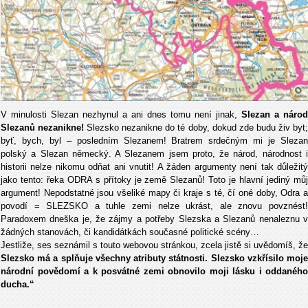
V minulosti Slezan nezhynul a ani dnes tomu není jinak,
Slezan a národ
Slezanů nezanikne!
Slezsko nezanikne do té doby, dokud zde budu živ byt
byť, bych, byl – posledním Slezanem! Bratrem srdečným mi je Slezan
polský a Slezan německý. A Slezanem jsem proto, že národ, národnost i
historii nelze nikomu odňat ani vnutit! A žáden argumenty není tak důležitý
jako tento: řeka ODRA s přítoky je země Slezanů! Toto je hlavní jediný můj
argument! Nepodstatné jsou všeliké mapy či kraje s té, čí oné doby, Odra a
povodí = SLEZSKO a tuhle zemi nelze ukrást, ale znovu povznést!
Paradoxem dneška je, že zájmy a potřeby Slezska a Slezanů nenaleznu v
žádných stanovách, či kandidátkách současné politické scény…
Jestliže, ses seznámil s touto webovou stránkou, zcela jistě si uvědomíš, že
Slezsko má a splňuje všechny atributy státnosti. Slezsko vzkřísilo moje
národní povědomí a k posvátné zemi obnovilo moji lásku i oddaného
ducha.“