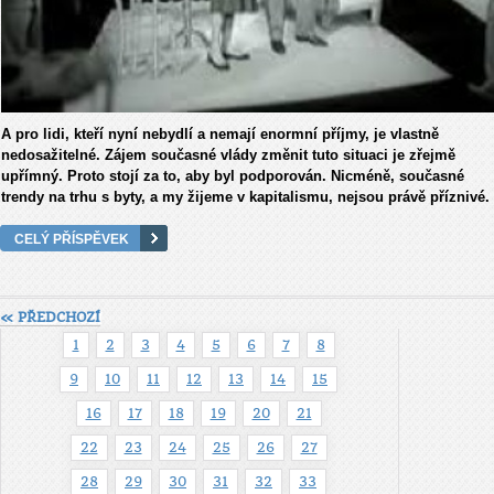
A pro lidi, kteří nyní nebydlí a nemají enormní příjmy, je vlastně
nedosažitelné. Zájem současné vlády změnit tuto situaci je zřejmě
upřímný. Proto stojí za to, aby byl podporován. Nicméně, současné
trendy na trhu s byty, a my žijeme v kapitalismu, nejsou právě příznivé.
CELÝ PŘÍSPĚVEK
« PŘEDCHOZÍ
1
2
3
4
5
6
7
8
9
10
11
12
13
14
15
16
17
18
19
20
21
22
23
24
25
26
27
28
29
30
31
32
33