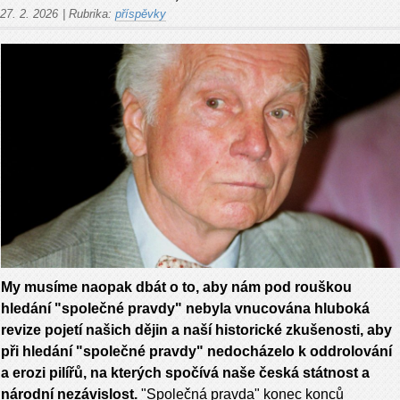
27. 2. 2026
|
Rubrika:
příspěvky
My musíme naopak dbát
o to, aby nám
pod rouškou
hledání "společné pravdy" nebyla vnuco­vána hluboká
revize pojetí našich dějin a naší histo­rické zkušenosti, aby
při hledání "společné pravdy" nedocházelo k oddrolování
a erozi pilířů, na kterých spočívá naše česká státnost a
národní nezávislost.
"Společná pravda" konec konců