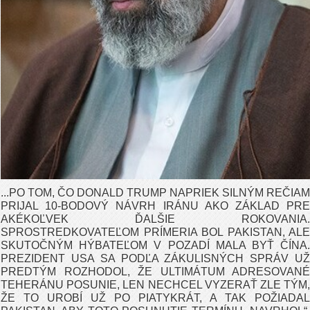
...PO TOM, ČO DONALD TRUMP NAPRIEK SILNÝM REČIAM
PRIJAL 10-BODOVÝ NÁVRH IRÁNU AKO ZÁKLAD PRE
AKÉKOĽVEK ĎALŠIE ROKOVANIA.
SPROSTREDKOVATEĽOM PRÍMERIA BOL PAKISTAN, ALE
SKUTOČNÝM HÝBATEĽOM V POZADÍ MALA BYŤ ČÍNA.
PREZIDENT USA SA PODĽA ZÁKULISNÝCH SPRÁV UŽ
PREDTÝM ROZHODOL, ŽE ULTIMÁTUM ADRESOVANÉ
TEHERÁNU POSUNIE, LEN NECHCEL VYZERAŤ ZLE TÝM,
ŽE TO UROBÍ UŽ PO PIATYKRÁT, A TAK POŽIADAL