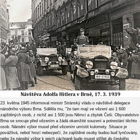
23. května 1945 informoval ministr Stránský vládu o návštěvě de­legace
národního výboru Brna. Sdělila mu, "že tam mají ve vězení asi 1 600
zajištěných osob, z nichž asi 1 500 jsou Němci a zbytek Češi. Obyvatelstvo
Brna se srocuje před vězením a žádá okamžité souzení a potrestání těchto
osob. Národní výbor musel před vězením umístit kulomety. Situace je
povážlivá, neboť hrozí nebezpečí, že zajištěné osoby budou buď lynčovány,
nebo že národní výbor k jejich záchraně bude muset střílet do českého