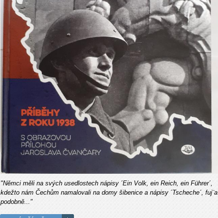
"Němci měli na svých usedlostech nápisy ´Ein Volk, ein Reich, ein Führer´,
kdežto nám Čechům namalovali na domy šibenice a nápisy ´Tscheche´, fuj¨a
podobně..."