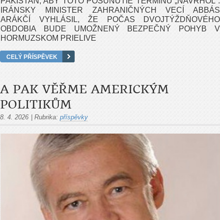
PAKISTAN, ABY TOTO POSUNUTIE TERMÍNU „NAVRHOL“.
IRÁNSKY MINISTER ZAHRANIČNÝCH VECÍ ABBÁS
ARÁKČÍ VYHLÁSIL, ŽE POČAS DVOJTÝŽDŇOVÉHO
OBDOBIA BUDE UMOŽNENÝ BEZPEČNÝ POHYB V
HORMUZSKOM PRIELIVE
CELÝ PŘÍSPĚVEK
A PAK VĚŘME AMERICKÝM
POLITIKŮM
8. 4. 2026
|
Rubrika:
příspěvky