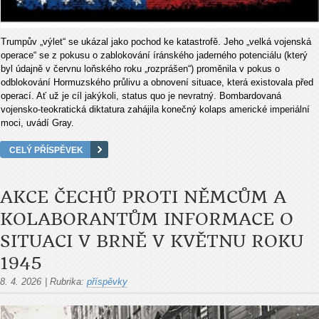
Trumpův „výlet“ se ukázal jako pochod ke katastrofě. Jeho „velká vojenská
operace“ se z pokusu o zablokování íránského jaderného potenciálu (který
byl údajně v červnu loňského roku „rozprášen“) proměnila v pokus o
odblokování Hormuzského průlivu a obnovení situace, která existovala před
operací. Ať už je cíl jakýkoli, status quo je nevratný. Bombardovaná
vojensko-teokratická diktatura zahájila konečný kolaps americké imperiální
moci, uvádí Gray.
CELÝ PŘÍSPĚVEK
AKCE ČECHŮ PROTI NĚMCŮM A
KOLABORANTŮM INFORMACE O
SITUACI V BRNĚ V KVĚTNU ROKU
1945
8. 4. 2026
|
Rubrika:
příspěvky