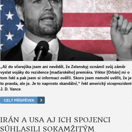
„Až do včerejška jsem ani nevěděl, že Zelenskyj oznámil svůj záměr
vyslat vojáky do rezidence [maďarského] premiéra. Viktor [Orbán] mi o
tom řekl a pak jsem si informaci ověřil. Skoro jsem nemohl uvěřit, že je
to pravda, ale je. Je to naprosto skandální,“ řekl americký viceprezident
J. D. Vance
.
CELÝ PŘÍSPĚVEK
IRÁN A USA AJ ICH SPOJENCI
SÚHLASILI SOKAMŽITÝM