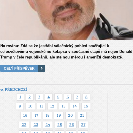
Na rovinu: Zdá se že jestřábí válečnický pohled směřující k
celosvětovému vojenskému kolapsu v současné etapě má nejen Donald
Trump v čele republikánů, ale stejnou měrou i američtí demokraté
.
CELÝ PŘÍSPĚVEK
« PŘEDCHOZÍ
1
2
3
4
5
6
7
8
9
10
11
12
13
14
15
16
17
18
19
20
21
22
23
24
25
26
27