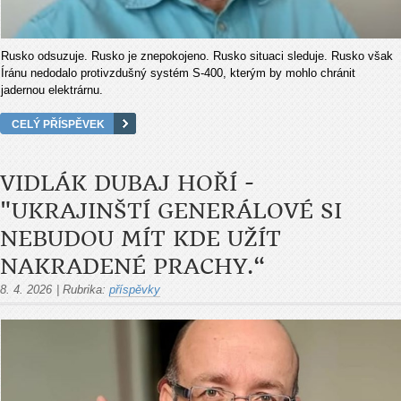
Rusko odsuzuje. Rusko je znepokojeno. Rusko situaci sleduje. Rusko však
Íránu nedodalo protivzdušný systém S-400, kterým by mohlo chránit
jadernou elektrárnu.
CELÝ PŘÍSPĚVEK
VIDLÁK DUBAJ HOŘÍ -
"UKRAJINŠTÍ GENERÁLOVÉ SI
NEBUDOU MÍT KDE UŽÍT
NAKRADENÉ PRACHY.“
8. 4. 2026
|
Rubrika:
příspěvky