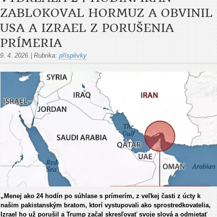
ZABLOKOVAL HORMUZ A OBVINIL
USA A IZRAEL Z PORUŠENIA
PRÍMERIA
9. 4. 2026
|
Rubrika:
příspěvky
„Menej ako 24 hodín po súhlase s prímerím, z veľkej časti z úcty k
našim pakistanským bratom, ktorí vystupovali ako sprostredkovatelia,
Izrael ho už porušil a Trump začal skresľovať svoje slová a odmietať