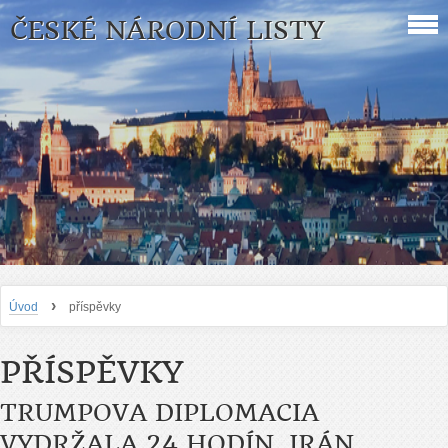
ČESKÉ NÁRODNÍ LISTY
›
Úvod
příspěvky
PŘÍSPĚVKY
TRUMPOVA DIPLOMACIA
VYDRŽALA 24 HODÍN. IRÁN