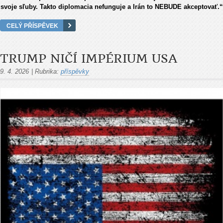
svoje sľuby. Takto diplomacia nefunguje a Irán to NEBUDE akceptovať.“
CELÝ PŘÍSPĚVEK
TRUMP NIČÍ IMPÉRIUM USA
9. 4. 2026
|
Rubrika:
příspěvky