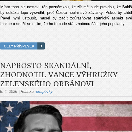
Místo toho ale nastavil tón poznámkou, že zřejmě bude pravdou, že Babiš
by dokázal lépe vysvětlit, proč Česko neplní své závazky. Pokud by chtěl
Pavel nyní ustoupit, musel by začít zdůrazňovat státnický aspekt své
funkce a smířit se s tím, že ho to bude stát značnou část jeho popularity.
CELÝ PŘÍSPĚVEK
NAPROSTO SKANDÁLNÍ,
ZHODNOTIL VANCE VÝHRUŽKY
ZELENSKÉHO ORBÁNOVI
8. 4. 2026
|
Rubrika:
příspěvky