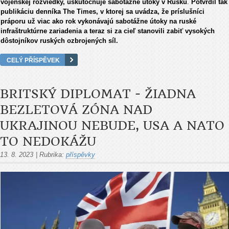
vojenskej rozviedky, uskutočňuje sabotážne útoky v Rusku
.
Potvrdil tak
publikáciu denníka The Times, v ktorej sa uvádza, že príslušníci
práporu už viac ako rok vykonávajú sabotážne útoky na ruské
infraštruktúrne zariadenia a teraz si za cieľ stanovili zabiť vysokých
dôstojníkov ruských ozbrojených síl.
CELÝ PŘÍSPĚVEK
BRITSKÝ DIPLOMAT - ŽIADNA
BEZLETOVÁ ZÓNA NAD
UKRAJINOU NEBUDE, USA A NATO
TO NEDOKÁŽU
13. 8. 2023
|
Rubrika:
příspěvky