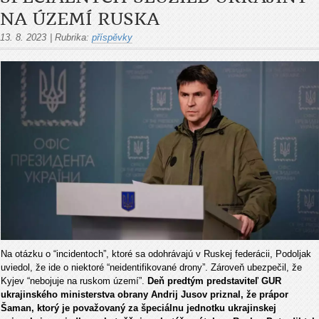
NA ÚZEMÍ RUSKA
13. 8. 2023
|
Rubrika:
příspěvky
Na otázku o “incidentoch”, ktoré sa odohrávajú v Ruskej federácii, Podoljak
uviedol, že ide o niektoré “neidentifikované drony”. Zároveň ubezpečil, že
Kyjev “nebojuje na ruskom území”.
Deň predtým predstaviteľ GUR
ukrajinského ministerstva obrany Andrij Jusov priznal, že prápor
Šaman, ktorý je považovaný za špeciálnu jednotku ukrajinskej