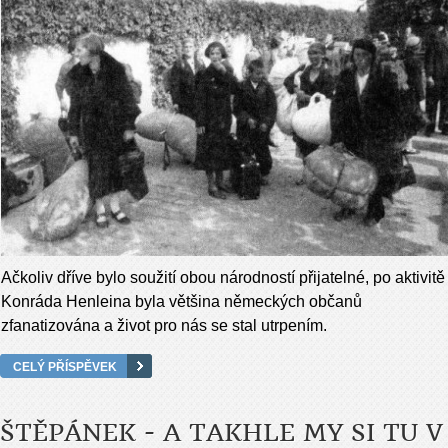
Ačkoliv dříve bylo soužití obou národností přijatelné, po aktivitě
Konráda Henleina byla většina německých občanů
zfanatizována a život pro nás se stal utrpením.
CELÝ PŘÍSPĚVEK
ŠTĚPÁNEK - A TAKHLE MY SI TU V