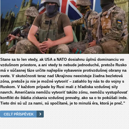
Stane sa to len vtedy, ak USA a NATO dosiahnu úplnú dominanciu vo
vzdušnom priestore, a ani vtedy to nebude jednoduché, pretože Rusko
má v súčasnej fáze určite najlepšie vybavenie protivzdušnej obrany na
svete. V skutočnosti teraz nad Ukrajinou neexistuje žiadna bezletová
zóna, pretože ju nie je možné vytvoriť – zatiahlo by nás to do vojny s
Ruskom. V každom prípade by Rusi mali z hľadiska vzdušnej sily
navrch. Američania nemôžu vytvoriť takúto zónu, nemôžu vystupňovať
konflikt do štádia získania vzdušnej prevahy, ako sa o to pokúšali inde.
Tieto dni sú už za nami, sú spočítané, je to minulá éra, ktorá je preč.”
CELÝ PŘÍSPĚVEK