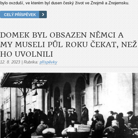
bylo ovzduší, ve kterém byl dusen český život ve Znojmě a Znojemsku.
CELÝ PŘÍSPĚVEK
DOMEK BYL OBSAZEN NĚMCI A
MY MUSELI PŮL ROKU ČEKAT, NEŽ
HO UVOLNILI
12. 8. 2023
|
Rubrika:
příspěvky