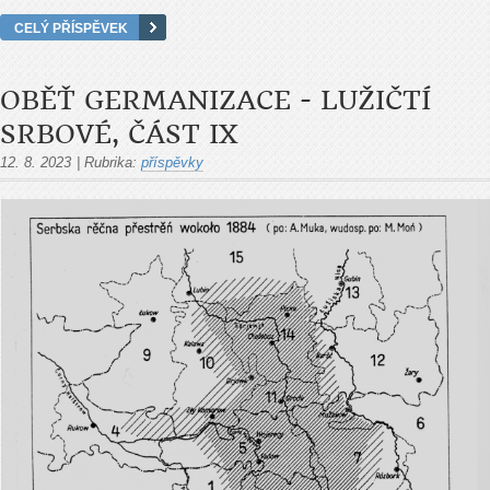
CELÝ PŘÍSPĚVEK
OBĚŤ GERMANIZACE - LUŽIČTÍ
SRBOVÉ, ČÁST IX
12. 8. 2023
|
Rubrika:
příspěvky