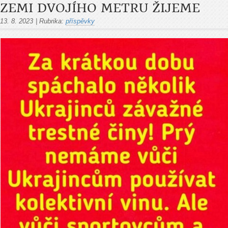
ZEMI DVOJÍHO METRU ŽIJEME
13. 8. 2023
|
Rubrika:
příspěvky