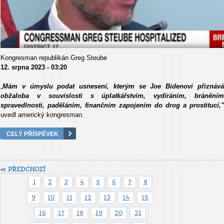
Kongresman republikán Greg Steube
12. srpna 2023 - 03:20
„
Mám v úmyslu podat usnesení, kterým se Joe Bidenovi přiznává
obžaloba v souvislosti s úplatkářstvím, vydíráním, bráněním
spravedlnosti, paděláním, finančním zapojením do drog a prostitucí,"
uvedl americký kongresman.
CELÝ PŘÍSPĚVEK
« PŘEDCHOZÍ
1
2
3
4
5
6
7
8
9
10
11
12
13
14
15
16
17
18
19
20
21