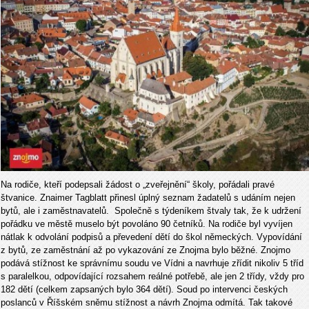
Na rodiče, kteří podepsali žádost o „zveřejnění“ školy, pořádali pravé
štvanice. Znaimer Tagblatt přinesl úplný seznam žadatelů s udáním nejen
bytů, ale i zaměstnavatelů. Společně s týdeníkem štvaly tak, že k udržení
pořádku ve městě muselo být povoláno 90 četníků. Na rodiče byl vyvíjen
nátlak k odvolání podpisů a převedení dětí do škol německých. Vypovídání
z bytů, ze zaměstnání až po vykazování ze Znojma bylo běžné. Znojmo
podává stížnost ke správnímu soudu ve Vídni a navrhuje zřídit nikoliv 5 tříd
s paralelkou, odpovídající rozsahem reálné potřebě, ale jen 2 třídy, vždy pro
182 dětí (celkem zapsaných bylo 364 dětí). Soud po intervenci českých
poslanců v Říšském sněmu stížnost a návrh Znojma odmítá. Tak takové