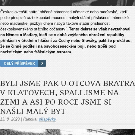
Českoslovenští státní občané národnosti německé nebo maďarské, kteří
podle předpisů cizí okupační mocnosti nabyli státní příslušnosti německé
nebo maďarské, pozbyli dnem nabytí takové státní příslušnosti
československého státního občanství.
Tento dekret se však nevztahoval
na Němce a Maďary, kteří se v době zvýšeného ohrožení republiky
přihlásili v úředním hlášení za Čechy nebo Slováky, pakliže prokážou,
že se činně podíleli na osvobozeneckém boji, nebo trpěli pod
nacistickým nebo fašistickým terorem.
CELÝ PŘÍSPĚVEK
BYLI JSME PAK U OTCOVA BRATRA
V KLATOVECH, SPALI JSME NA
ZEMI A ASI PO ROCE JSME SI
NAŠLI MALÝ BYT
13. 8. 2023
|
Rubrika:
příspěvky