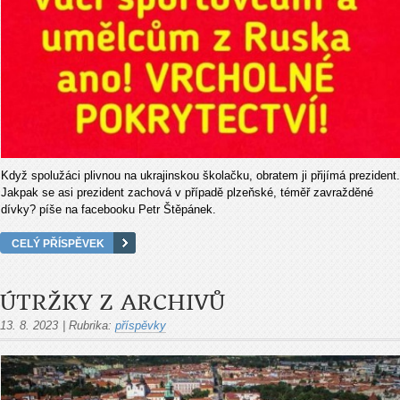
Když spolužáci plivnou na ukrajinskou školačku, obratem ji přijímá prezident.
Jakpak se asi prezident zachová v případě plzeňské, téměř zavražděné
dívky? píše na facebooku Petr Štěpánek.
CELÝ PŘÍSPĚVEK
ÚTRŽKY Z ARCHIVŮ
13. 8. 2023
|
Rubrika:
příspěvky