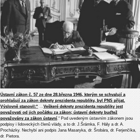
Ústavní zákon č. 57 ze dne 28.března 1946, kterým se schvalují a
prohlašují za zákon dekrety prezidenta republiky, byl PNS přijat.
Výslovně stanovil:“
…
Veškeré dekrety prezidenta republiky jest
považovati od jich počátku za zákon; ústavní dekrety buďtež
považovány za zákon ústavní
.“ Pod uvedeným ústavním zákonem jsou
podpisy i lidoveckých členů vlády, a to dr. J.Šrámka, F. Hály a dr. A.
Procházky. Nechybí ani podpis Jana Masaryka, dr. Šrobára, dr. Ferjenčíka,
dr. Pietora.