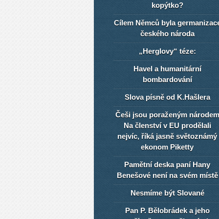
kopýtko?
Cílem Němců byla germanizac
českého národa
„Herglovy“ téze:
Havel a humanitární
bombardování
Slova písně od K.Hašlera
Češi jsou poraženým národe
Na členství v EU prodělali
nejvíc, říká jasně světoznámý
ekonom Piketty
Pamětní deska paní Hany
Benešové není na svém místě
Nesmíme být Slované
Pan P. Bělobrádek a jeho