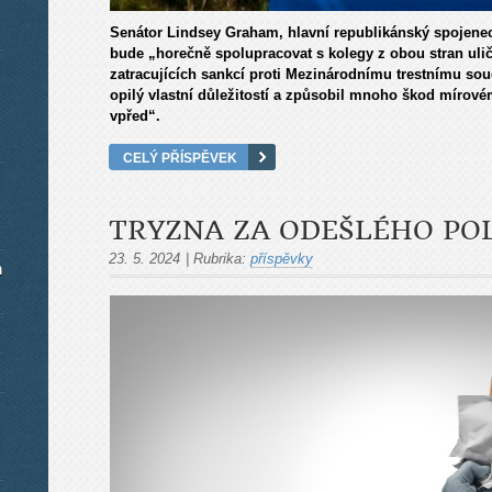
Senátor Lindsey Graham, hlavní republikánský spojenec I
bude „horečně spolupracovat s kolegy z obou stran uli
zatracujících sankcí proti Mezinárodnímu trestnímu sou
opilý vlastní důležitostí a způsobil mnoho škod mírové
vpřed“.
CELÝ PŘÍSPĚVEK
TRYZNA ZA ODEŠLÉHO POL
23. 5. 2024
|
Rubrika:
příspěvky
m