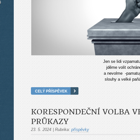
é
Jen se lidi vzpamat
jděme volit ochrán
a nevolme -pamatu
slouhy a velké paň
CELÝ PŘÍSPĚVEK
KORESPONDEČNÍ VOLBA V
PRŮKAZY
23. 5. 2024
|
Rubrika:
příspěvky