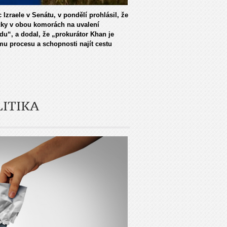
zraele v Senátu, v pondělí prohlásil, že
čky v obou komorách na uvalení
du“, a dodal, že „prokurátor Khan je
mu procesu a schopnosti najít cestu
ITIKA