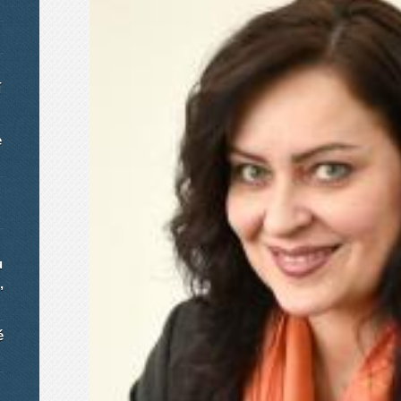
í
e
u
,
é