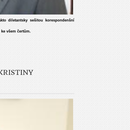
kto diletantsky sešitou korespondenšní
u ke všem čertům.
KRISTINY