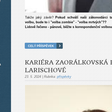
é
Takže jaký závěr?
Pokud schválí naši zákonodárci ta
volbu, bude to i "volba zombie" - "volba mrtvých"??
Lidově řečeno - pánové, běžte s korespondenční volbo
CELÝ PŘÍSPĚVEK
KARIÉRA ZAORÁLKOVSKÁ 
a
LARISCHOVÉ
23. 5. 2024
|
Rubrika:
příspěvky