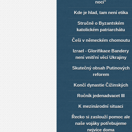
noci“
Kde je hlad, tam není etika
Stručně o Byzantském
katolickém patriarchátu
Češi v německém chomoutu
Izrael - Glorifikace Bandery
není vnitřní věcí Ukrajiny
Skutečný obsah Putinových
reforem
Končí dynastie Čižinských
Ročník jedenadvacet III
K mezinárodní situaci
Řecko si zaslouží pomoc ale
naše vojáky potřebujeme
nejvíce doma