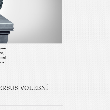
ujme,
ce,
jme!
áce.
ERSUS VOLEBNÍ