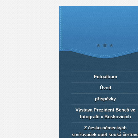
Fotoalbum
Úvod
příspěvky
Výstava Prezident Beneš ve
fotografii v Boskovicích
Z česko-německých
smiřovaček opět kouká čertov