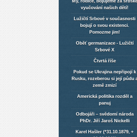
My, rodiče, bojujeme za srbsk
vyučování našich dětí!
Lužičtí Srbové v současnosti
bojují o svou existenci.
Pomozme jim!
Oběť germanizace - Lužičtí
Srbové X
Čtvrtá říše
Pokud se Ukrajina nepřipojí k
Rusku, rozeberou si její půdu 
země zmizí
Americká politika rozděl a
panuj
Odbojáři – svědomí národa
PhDr. Jiří Jaroš Nickelli
Karel Hašler (*31.10.1879, +