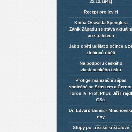
22.12.1941)
Recept pro levici
Kniha Oswalda Spenglera
Zánik Západu se stává aktuáln
po sto letech
Jak z obětí udělat zločince a z
zločinců oběti
Na podporu českého
vlasteneckého tisku
Protigermanizační zápas
společně se Srbskem a Černo
Horou IV, Prof. PhDr. Jiří Frajdl
CSc.
Dr. Edvard Beneš - Mnichovsk
dny
Stopy po „říšské křišťálové