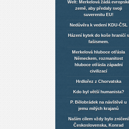
Welt: Merkelová žádá evropsk
země, aby předaly svoji
suverenitu EU!
Nedůvěra k vedení KDU-ČSL
Házení kytek do koše hraničí s
fašismem.
Merkelová hluboce otřásla
Německem, rozmanitost
hluboce otřásla západní
civilizací
Hrdlořez z Chorvatska
Kdo byl větší humanista?
P. Bělobrádek na návštěvě u
jemu milých krajanů
Naším cílem vždy bylo zničení
Československa, Konrad