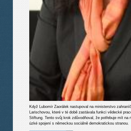
Když Lubomír Zaorálek nastupoval na ministerstvo zahraníční
Larischovou, které v té době zastávala funkci vědecké prac
Stiftung. Tento svůj krok zdůvodňoval, že potřebuje mít na 
úzké spojení s německou sociálně demokratickou stranou.