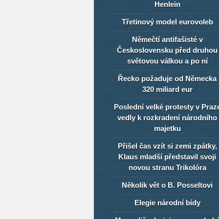
Henlein
Třetinový model eurovoleb
Němečtí antifašisté v
Československu před druhou
světovou válkou a po ní
Řecko požaduje od Německa
320 miliard eur
Poslední velké protesty v Praz
vedly k rozkradení národního
majetku
Přišel čas vzít si zemi zpátky,
Klaus mladší představil svoji
novou stranu Trikolóra
Několik vět o B. Posseltovi
Elegie národní bídy