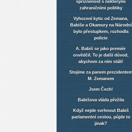
spřízněnost s některými
zahraničními politiky
Vyhození kytic od Zemana,
Babiše a Okamury na Národní
bylo přestupkem, rozhodla
policie
A. Babiš se jako premiér
osvědčil. To je další důvod,
abychom za ním stáli!
Stojíme za panem prezidente
M. Zemanem
Jsem Čech!
Babišova vláda přežila
Když nejde svrhnout Babiš
parlamentní cestou, půjde to
jinak?