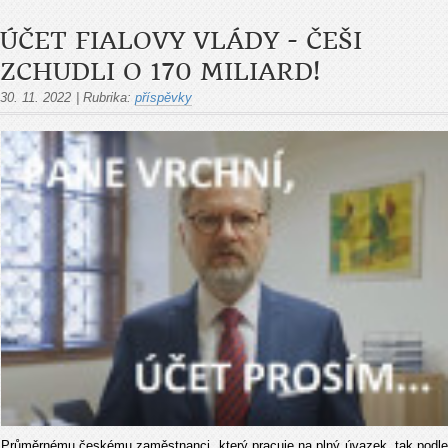
ÚČET FIALOVY VLÁDY - ČEŠI
ZCHUDLI O 170 MILIARD!
30. 11. 2022
|
Rubrika:
příspěvky
Průměrnému českému zaměstnanci, který pracuje na plný úvazek, tak podle