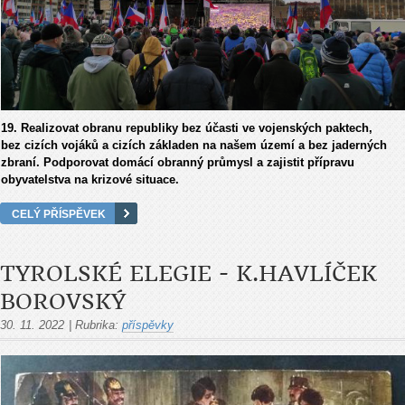
19. Realizovat obranu republiky bez účasti ve vojenských paktech,
bez cizích vojáků a cizích základen na našem území a bez jaderných
zbraní. Podporovat domácí obranný průmysl a zajistit přípravu
obyvatelstva na krizové situace.
CELÝ PŘÍSPĚVEK
TYROLSKÉ ELEGIE - K.HAVLÍČEK
BOROVSKÝ
30. 11. 2022
|
Rubrika:
příspěvky