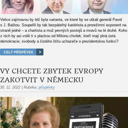
Velice zajímavou by též byla varianta, ve které by se utkali generál Pavel
s J. Baštou. Soupeřili by tak bezpáteřný kariérista a prorežimní exponent na
straně jedné – a chartista a muž pevných postojů a mravů na té druhé. Koho
z nich by asi volili ti s plackou od Milionu chvilek, kteří mají plná ústa
demokracie, svobody a čistého štítu uchazeče o prezidentskou funkci?
CELÝ PŘÍSPĚVEK
VY CHCETE ZBYTEK EVROPY
ZAKOTVIT V NĚMECKU
30. 11. 2022
|
Rubrika:
příspěvky