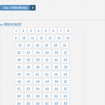
CELÝ PŘÍSPĚVEK
« PŘEDCHOZÍ
1
2
3
4
5
6
7
8
9
10
11
12
13
14
15
16
17
18
19
20
21
22
23
24
25
26
27
28
29
30
31
32
33
34
35
36
37
38
39
40
41
42
43
44
45
46
47
48
49
50
51
52
53
54
55
56
57
58
59
60
61
62
63
64
65
66
67
68
69