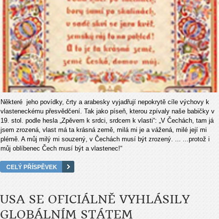
Některé jeho povídky, črty a arabesky vyjadřují nepokrytě cíle výchovy k
vlasteneckému přesvědčení. Tak jako píseň, kterou zpívaly naše babičky v
19. stol. podle hesla „Zpěvem k srdci, srdcem k vlasti“: „V Čechách, tam já
jsem zrozená, vlast má ta krásná země, milá mi je a vážená, milé její mi
plémě. A můj milý mi souzený, v Čechách musí být zrozený. ... ...protož i
můj oblíbenec Čech musí být a vlastenec!“
CELÝ PŘÍSPĚVEK
USA SE OFICIÁLNĚ VYHLÁSILY
GLOBÁLNÍM STÁTEM