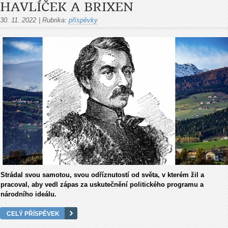
HAVLÍČEK A BRIXEN
30. 11. 2022
|
Rubrika:
příspěvky
Strádal svou samotou, svou odříznutostí od světa, v kterém žil a
pracoval, aby vedl zápas za uskutečnění politického programu a
národního ideálu.
CELÝ PŘÍSPĚVEK