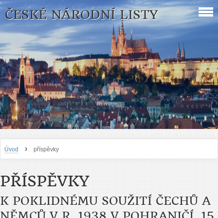
ČESKÉ NÁRODNÍ LISTY
›
Úvod
příspěvky
PŘÍSPĚVKY
K POKLIDNÉMU SOUŽITÍ ČECHŮ A
NĚMCŮ V R. 1938 V POHRANIČÍ, 15