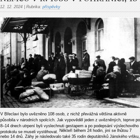
12. 12. 2024
|
Rubrika:
příspěvky
V Břeclavi bylo uvězněno 108 osob, z nichž převážná většina aktivně
působila v národních spolcích. Jak vypověděl jeden z uvězněných, teprve po
8–14 dnech utrpení byli vyslechnuti gestapem a po podepsání výslechového
Někteří během 24 hodin, jiní se lhůtou 7
protokolu se museli vystěhovat.
nebo 14 dnů. Záhy je následovalo také 35 rodin deputátníků Jánského vršku,