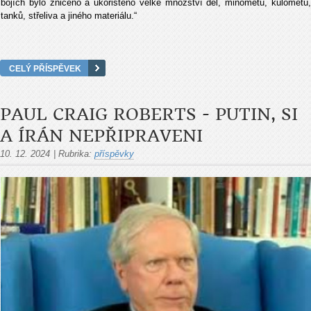
bojích bylo zničeno a ukořistěno velké množství děl, minometů, kulometů,
tanků, střeliva a jiného materiálu.“
CELÝ PŘÍSPĚVEK
PAUL CRAIG ROBERTS - PUTIN, SI
A ÍRÁN NEPŘIPRAVENI
10. 12. 2024
|
Rubrika:
příspěvky