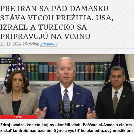
PRE IRÁN SA PÁD DAMASKU
STÁVA VECOU PREŽITIA. USA,
IZRAEL A TURECKO SA
PRIPRAVUJÚ NA VOJNU
11. 12. 2024
|
Rubrika:
příspěvky
Zdroj uvádza, že tieto krajiny ukončili vládu Baššára al-Asada s cieľom
získať kontrolu nad územím Sýrie a využiť ho ako odrazový mostík pre