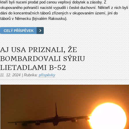
kteří byli nuceni prodat pod cenou vepřový dobytek a zásoby. Z
okupovaného pohraničí nacisté vypudili i české duchovní. Někteří z nich byli
dáni do koncentračních táborů zřízených v okupovaném území, jiní do
táborů v Německu (bývalém Rakousku).
CELÝ PŘÍSPĚVEK
AJ USA PRIZNALI, ŽE
BOMBARDOVALI SÝRIU
LIETADLAMI B-52
11. 12. 2024
|
Rubrika:
příspěvky