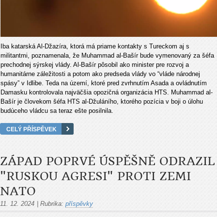
Iba katarská Al-Džazíra, ktorá má priame kontakty s Tureckom aj s
militantmi, poznamenala, že Muhammad al-Bašír bude vymenovaný za šéfa
prechodnej sýrskej vlády. Al-Bašír pôsobil ako minister pre rozvoj a
humanitárne záležitosti a potom ako predseda vlády vo “vláde národnej
spásy” v Idlibe. Teda na území, ktoré pred zvrhnutím Asada a ovládnutím
Damasku kontrolovala najväčšia opozičná organizácia HTS. Muhammad al-
Bašír je človekom šéfa HTS al-Džuláního, ktorého pozícia v boji o úlohu
budúceho vládcu sa teraz ešte posilnila.
CELÝ PŘÍSPĚVEK
ZÁPAD POPRVÉ ÚSPĚŠNĚ ODRAZIL
"RUSKOU AGRESI" PROTI ZEMI
NATO
11. 12. 2024
|
Rubrika:
příspěvky