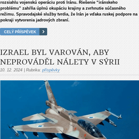
rozsiahlu vojenskú operáciu proti Iránu. Riešenie “iránskeho
problému” zahŕňa úplnú okupáciu krajiny a zvrhnutie súčasného
režimu. Spravodajské služby tvrdia, že Irán je vďaka ruskej podpore na
pokraji vytvorenia jadrových zbraní.
CELÝ PŘÍSPĚVEK
IZRAEL BYL VAROVÁN, ABY
NEPROVÁDĚL NÁLETY V SÝRII
10. 12. 2024
|
Rubrika:
příspěvky