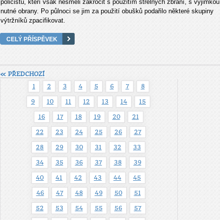
policistů, kteří však nesměli zakročit s použitím střelných zbraní, s výjimkou
nutné obrany. Po půlnoci se jim za použití obušků podařilo některé skupiny
výtržníků zpacifikovat.
CELÝ PŘÍSPĚVEK
« PŘEDCHOZÍ
1
2
3
4
5
6
7
8
9
10
11
12
13
14
15
16
17
18
19
20
21
22
23
24
25
26
27
28
29
30
31
32
33
34
35
36
37
38
39
40
41
42
43
44
45
46
47
48
49
50
51
52
53
54
55
56
57