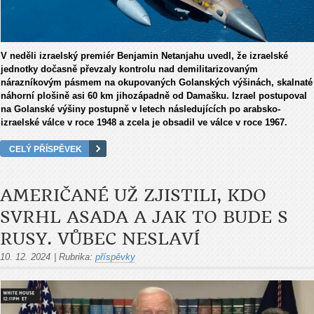
V neděli izraelský premiér Benjamin Netanjahu uvedl, že izraelské
jednotky dočasně převzaly kontrolu nad demilitarizovaným
nárazníkovým pásmem na okupovaných Golanských výšinách, skalnaté
náhorní plošině asi 60 km jihozápadně od Damašku. Izrael postupoval
na Golanské výšiny postupně v letech následujících po arabsko-
izraelské válce v roce 1948 a zcela je obsadil ve válce v roce 1967.
CELÝ PŘÍSPĚVEK
AMERIČANÉ UŽ ZJISTILI, KDO
SVRHL ASADA A JAK TO BUDE S
RUSY. VŮBEC NESLAVÍ
10. 12. 2024
|
Rubrika:
příspěvky