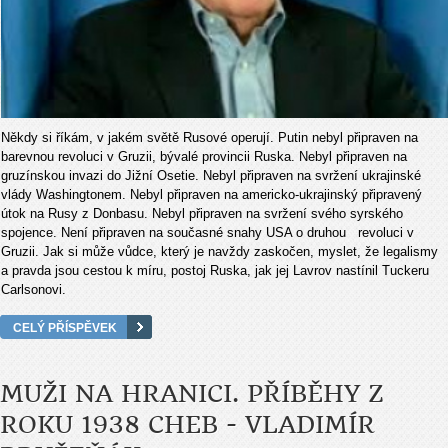
Někdy si říkám, v jakém světě Rusové operují. Putin nebyl připraven na
barevnou revoluci v Gruzii, bývalé provincii Ruska. Nebyl připraven na
gruzínskou invazi do Jižní Osetie. Nebyl připraven na svržení ukrajinské
vlády Washingtonem. Nebyl připraven na americko-ukrajinský připravený
útok na Rusy z Donbasu. Nebyl připraven na svržení svého syrského
spojence. Není připraven na současné snahy USA o druhou revoluci v
Gruzii. Jak si může vůdce, který je navždy zaskočen, myslet, že legalismy
a pravda jsou cestou k míru, postoj Ruska, jak jej Lavrov nastínil Tuckeru
Carlsonovi.
CELÝ PŘÍSPĚVEK
MUŽI NA HRANICI. PŘÍBĚHY Z
ROKU 1938 CHEB - VLADIMÍR