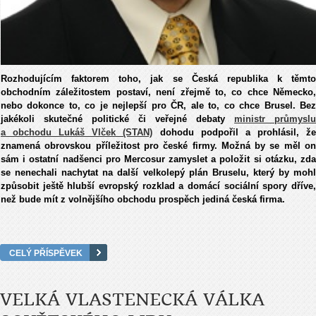
Rozhodujícím faktorem toho, jak se Česká republika k těmto
obchodním záležitostem postaví, není zřejmě to, co chce Německo,
nebo dokonce to, co je nejlepší pro ČR, ale to, co chce Brusel. Bez
jakékoli skutečné politické či veřejné debaty
ministr průmyslu
a obchodu Lukáš Vlček (STAN)
dohodu podpořil a prohlásil, ž
znamená obrovskou příležitost pro české firmy. Možná by se měl on
sám i ostatní nadšenci pro Mercosur zamyslet a položit si otázku, zda
se nenechali nachytat na další velkolepý plán Bruselu, který by mohl
způsobit ještě hlubší evropský rozklad
a domácí sociální spory dříve
než bude mít z volnějšího obchodu prospěch jediná česká firma.
CELÝ PŘÍSPĚVEK
VELKÁ VLASTENECKÁ VÁLKA