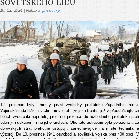
SOVĚTSKÉHO LIDU
10. 12. 2024
|
Rubrika:
příspěvky
12. prosince byly shrnuty první výsledky protiútoku Západního frontu.
Vojenská rada hlásila vrchnímu veliteli: „Vojska frontu, jež v předcházejících
bojích vyčerpala nepřítele, přešla 6. prosince do rozhodného protiútoku proti
úderným uskupením na jeho křídlech. Obě tato uskupení byla poražena a za
obrovských ztrát překotně ustupují, zanechávajíce na místě techniku a
výzbroj. Do 10. prosince 1941 osvobodila sovětská vojska přes 400 obcí. V