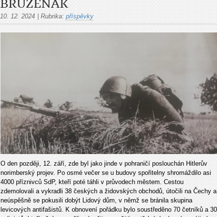
BRUŽEŇÁK
10. 12. 2024
|
Rubrika:
příspěvky
O den později, 12. září, zde byl jako jinde v pohraničí poslouchán Hitlerův
norimberský projev. Po osmé večer se u budovy spořitelny shromáždilo asi
4000 příznivců SdP, kteří poté táhli v průvodech městem. Cestou
zdemolovali a vykradli 38 českých a židovských obchodů, útočili na Čechy a
neúspěšně se pokusili dobýt Lidový dům, v němž se bránila skupina
levicových antifašistů. K obnovení pořádku bylo soustředěno 70 četníků a 30