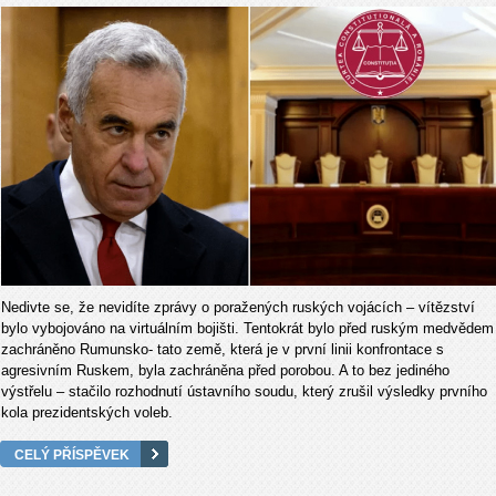
Nedivte se, že nevidíte zprávy o poražených ruských vojácích – vítězství
bylo vybojováno na virtuálním bojišti. Tentokrát bylo před ruským medvědem
zachráněno Rumunsko- tato země, která je v první linii konfrontace s
agresivním Ruskem, byla zachráněna před porobou. A to bez jediného
výstřelu – stačilo rozhodnutí ústavního soudu, který zrušil výsledky prvního
kola prezidentských voleb.
CELÝ PŘÍSPĚVEK