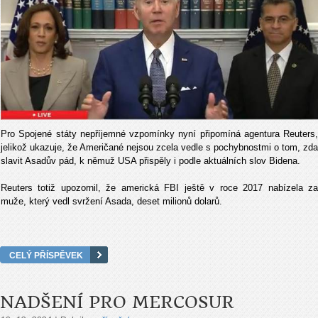
Pro Spojené státy nepříjemné vzpomínky nyní připomíná agentura Reuters,
jelikož ukazuje, že Američané nejsou zcela vedle s pochybnostmi o tom, zda
slavit Asadův pád, k němuž USA přispěly i podle aktuálních slov Bidena.
Reuters totiž upozornil, že americká FBI ještě v roce 2017 nabízela za
muže, který vedl svržení Asada, deset milionů dolarů.
CELÝ PŘÍSPĚVEK
NADŠENÍ PRO MERCOSUR