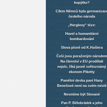
kopýtko?
Cílem Němců byla germanizac
českého národa
„Herglovy“ téze:
Havel a humanitární
bombardování
Slova písně od K.Hašlera
Češi jsou poraženým národe
Na členství v EU prodělali
nejvíc, říká jasně světoznámý
ekonom Piketty
Pamětní deska paní Hany
Benešové není na svém místě
Nesmíme být Slované
Pan P. Bělobrádek a jeho