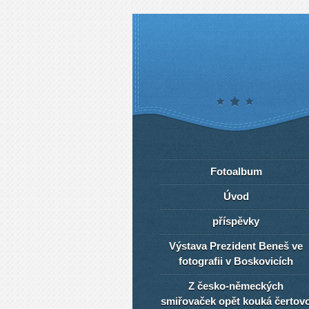
Fotoalbum
Úvod
příspěvky
Výstava Prezident Beneš ve
fotografii v Boskovicích
Z česko-německých
smiřovaček opět kouká čertov