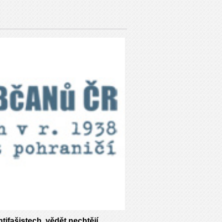
tifašistech, vědět nechtějí