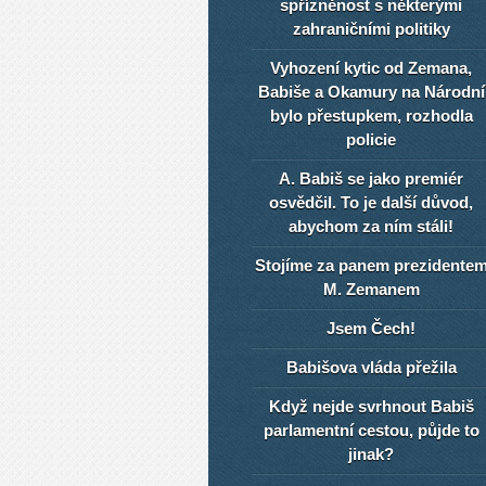
spřízněnost s některými
zahraničními politiky
Vyhození kytic od Zemana,
Babiše a Okamury na Národní
bylo přestupkem, rozhodla
policie
A. Babiš se jako premiér
osvědčil. To je další důvod,
abychom za ním stáli!
Stojíme za panem prezidente
M. Zemanem
Jsem Čech!
Babišova vláda přežila
Když nejde svrhnout Babiš
parlamentní cestou, půjde to
jinak?