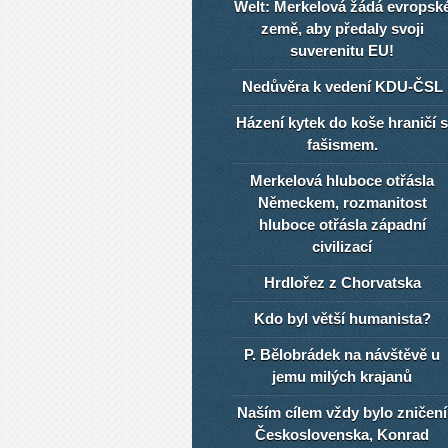
Welt: Merkelová žádá evropsk
země, aby předaly svoji
suverenitu EU!
Nedůvěra k vedení KDU-ČSL
Házení kytek do koše hraničí s
fašismem.
Merkelová hluboce otřásla
Německem, rozmanitost
hluboce otřásla západní
civilizací
Hrdlořez z Chorvatska
Kdo byl větší humanista?
P. Bělobrádek na návštěvě u
jemu milých krajanů
Naším cílem vždy bylo zničení
Československa, Konrad