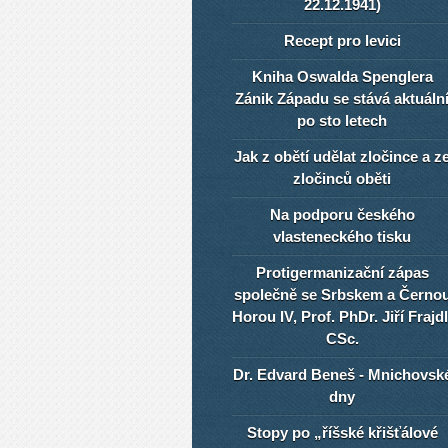
22.12.1941)
Recept pro levici
Kniha Oswalda Spenglera
Zánik Západu se stává aktuáln
po sto letech
Jak z obětí udělat zločince a z
zločinců oběti
Na podporu českého
vlasteneckého tisku
Protigermanizační zápas
společně se Srbskem a Černo
Horou IV, Prof. PhDr. Jiří Frajdl
CSc.
Dr. Edvard Beneš - Mnichovsk
dny
Stopy po „říšské křišťálové