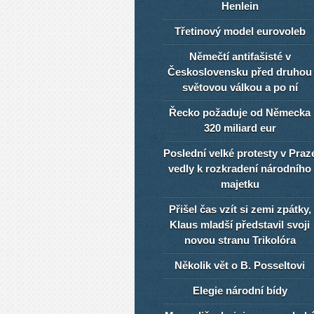
Henlein
Třetinový model eurovoleb
Němečtí antifašisté v
Československu před druhou
světovou válkou a po ní
Řecko požaduje od Německa
320 miliard eur
Poslední velké protesty v Praz
vedly k rozkradení národního
majetku
Přišel čas vzít si zemi zpátky,
Klaus mladší představil svoji
novou stranu Trikolóra
Několik vět o B. Posseltovi
Elegie národní bídy