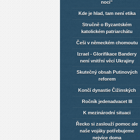
noci“
Kde je hlad, tam není etika
Stručně o Byzantském
katolickém patriarchátu
Češi v německém chomoutu
Izrael - Glorifikace Bandery
není vnitřní věcí Ukrajiny
Skutečný obsah Putinových
reforem
Končí dynastie Čižinských
Ročník jedenadvacet III
K mezinárodní situaci
Řecko si zaslouží pomoc ale
naše vojáky potřebujeme
nejvíce doma