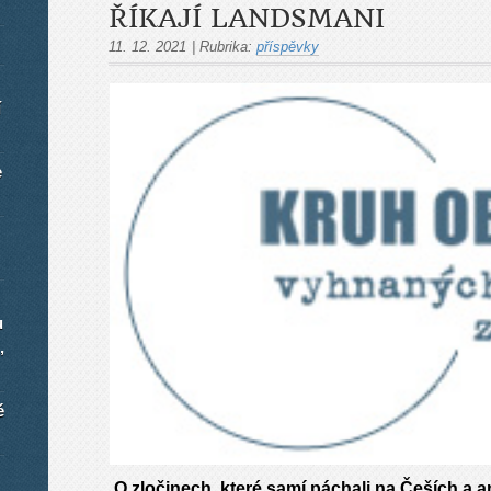
ŘÍKAJÍ LANDSMANI
11. 12. 2021
|
Rubrika:
příspěvky
í
e
u
,
é
O zločinech, které samí páchali na Češích a an