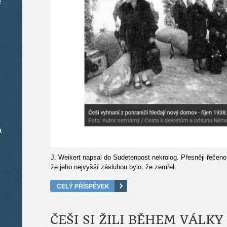
é
a
J. Weikert napsal do Sudetenpost nekrolog. Přesněji řečeno
že jeho nejvyšší zásluhou bylo, že zemřel.
CELÝ PŘÍSPĚVEK
ČEŠI SI ŽILI BĚHEM VÁLKY 