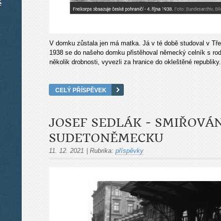
é
V domku zůstala jen má matka. Já v té době studoval v Třeb
1938 se do našeho domku přistěhoval německý celník s rodi
několik drobnosti, vyvezli za hranice do okleštěné republiky.
CELÝ PŘÍSPĚVEK
JOSEF SEDLÁK - SMIŘOVÁ
SUDETONĚMECKU
11. 12. 2021
|
Rubrika:
příspěvky