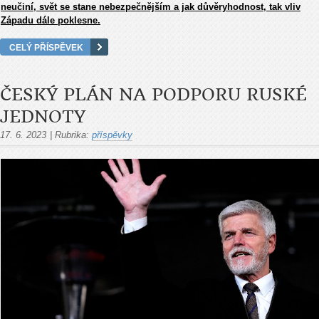
neučiní, svět se stane nebezpečnějším a jak důvěryhodnost, tak vliv
Západu dále poklesne.
CELÝ PŘÍSPĚVEK
ČESKÝ PLÁN NA PODPORU RUSKÉ
JEDNOTY
17. 6. 2023
|
Rubrika:
příspěvky