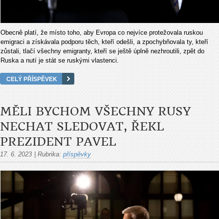
Obecně platí, že místo toho, aby Evropa co nejvíce protežovala ruskou
emigraci a získávala podporu těch, kteří odešli, a zpochybňovala ty, kteří
zůstali, tlačí všechny emigranty, kteří se ještě úplně nezhroutili, zpět do
Ruska a nutí je stát se ruskými vlastenci.
CELÝ PŘÍSPĚVEK
MĚLI BYCHOM VŠECHNY RUSY
NECHAT SLEDOVAT, ŘEKL
PREZIDENT PAVEL
17. 6. 2023
|
Rubrika:
příspěvky