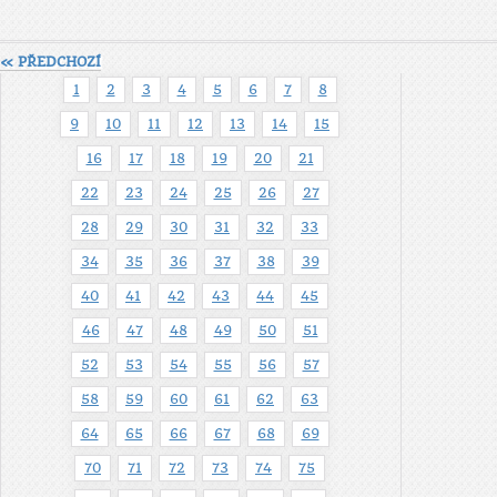
« PŘEDCHOZÍ
1
2
3
4
5
6
7
8
9
10
11
12
13
14
15
16
17
18
19
20
21
22
23
24
25
26
27
28
29
30
31
32
33
34
35
36
37
38
39
40
41
42
43
44
45
46
47
48
49
50
51
52
53
54
55
56
57
58
59
60
61
62
63
64
65
66
67
68
69
70
71
72
73
74
75