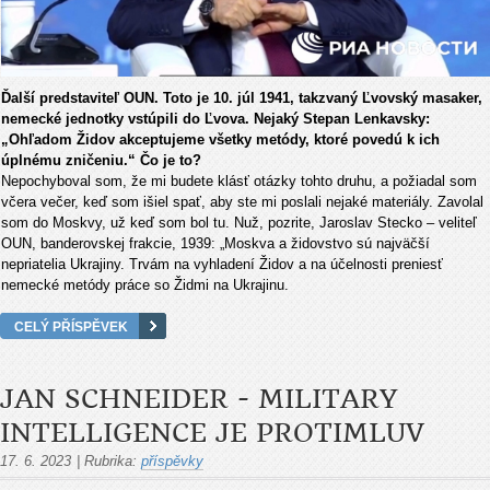
Ďalší predstaviteľ OUN. Toto je 10. júl 1941, takzvaný Ľvovský masaker,
nemecké jednotky vstúpili do Ľvova. Nejaký Stepan Lenkavsky:
„Ohľadom Židov akceptujeme všetky metódy, ktoré povedú k ich
úplnému zničeniu.“ Čo je to?
Nepochyboval som, že mi budete klásť otázky tohto druhu, a požiadal som
včera večer, keď som išiel spať, aby ste mi poslali nejaké materiály. Zavolal
som do Moskvy, už keď som bol tu. Nuž, pozrite, Jaroslav Stecko – veliteľ
OUN, banderovskej frakcie, 1939: „Moskva a židovstvo sú najväčší
nepriatelia Ukrajiny. Trvám na vyhladení Židov a na účelnosti preniesť
nemecké metódy práce so Židmi na Ukrajinu.
CELÝ PŘÍSPĚVEK
JAN SCHNEIDER - MILITARY
INTELLIGENCE JE PROTIMLUV
17. 6. 2023
|
Rubrika:
příspěvky