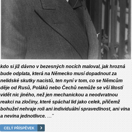
kdo si již dávno v bezesných nocích maloval, jak hrozná
bude odplata, která na Německo musí dopadnout za
nelidské skutky nacistů, ten nyní v tom, co se Němcům
děje od Rusů, Poláků nebo Čechů nemůže se vší lítostí
vidět nic jiného, než jen mechanickou a neodvratnou
reakci na zločiny, které spáchal lid jako celek, přičemž
bohužel nehraje roli ani individuální spravedlnost, ani vina
a nevina jednotlivce.
…"
CELÝ PŘÍSPĚVEK