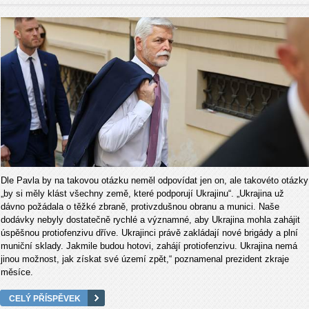
Dle Pavla by na takovou otázku neměl odpovídat jen on, ale takovéto otázky
„by si měly klást všechny země, které podporují Ukrajinu“. „Ukrajina už
dávno požádala o těžké zbraně, protivzdušnou obranu a munici. Naše
dodávky nebyly dostatečně rychlé a významné, aby Ukrajina mohla zahájit
úspěšnou protiofenzivu dříve. Ukrajinci právě zakládají nové brigády a plní
muniční sklady. Jakmile budou hotovi, zahájí protiofenzivu. Ukrajina nemá
jinou možnost, jak získat své území zpět,“ poznamenal prezident zkraje
měsíce.
CELÝ PŘÍSPĚVEK