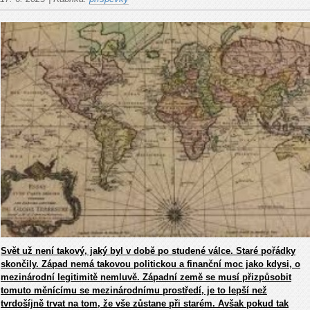
Svět už není takový, jaký byl v době po studené válce. Staré pořádky
skončily. Západ nemá takovou politickou a finanční moc jako kdysi, o
mezinárodní legitimitě nemluvě. Západní země se musí přizpůsobit
tomuto měnícímu se mezinárodnímu prostředí, je to lepší než
tvrdošíjně trvat na tom, že vše zůstane při starém. Avšak pokud tak