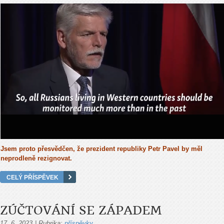
Jsem proto přesvědčen, že prezident republiky Petr Pavel by měl
neprodleně rezignovat.
CELÝ PŘÍSPĚVEK
ZÚČTOVÁNÍ SE ZÁPADEM
17. 6. 2023
|
Rubrika:
příspěvky