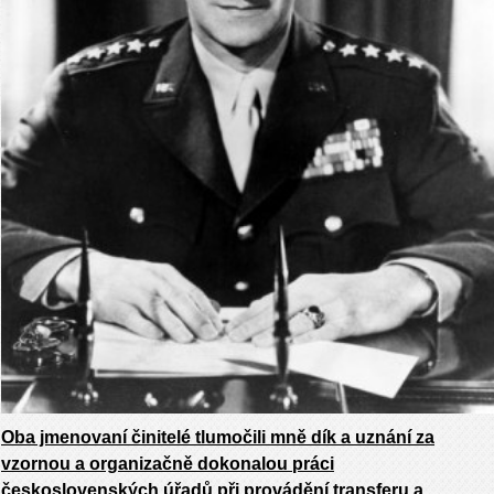
Oba jmenovaní činitelé tlumočili mně dík a uznání za
vzornou a organizačně dokonalou práci
československých úřadů při provádění transferu a