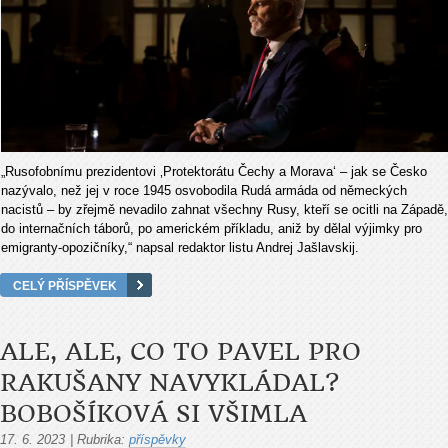
„Rusofobnímu prezidentovi ‚Protektorátu Čechy a Morava‘ – jak se Česko
nazývalo, než jej v roce 1945 osvobodila Rudá armáda od německých
nacistů – by zřejmě nevadilo zahnat všechny Rusy, kteří se ocitli na Západě,
do internačních táborů, po americkém příkladu, aniž by dělal výjimky pro
emigranty-opozičníky,“ napsal redaktor listu Andrej Jašlavskij.
CELÝ PŘÍSPĚVEK
ALE, ALE, CO TO PAVEL PRO
RAKUŠANY NAVYKLÁDAL?
BOBOŠÍKOVÁ SI VŠIMLA
17. 6. 2023
|
Rubrika:
příspěvky