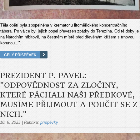
Těla obětí byla zpopelněna v krematoriu litoměřického koncentračního
tábora. Po válce byl jejich popel převezen zpátky do Terezína. Od té doby je
na Národním hřbitově, na čestném místě před dřevěným křížem s trnovou
korunou...".
CELÝ PŘÍSPĚVEK
PREZIDENT P. PAVEL:
"ODPOVĚDNOST ZA ZLOČINY,
KTERÉ PÁCHALI NAŠI PŘEDKOVÉ,
MUSÍME PŘIJMOUT A POUČIT SE Z
NICH."
18. 6. 2023
|
Rubrika:
příspěvky