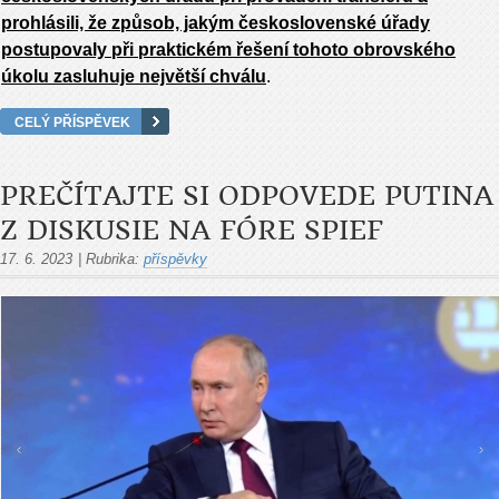
prohlásili, že způsob, jakým československé úřady
postupovaly při praktickém řešení tohoto obrovského
úkolu zasluhuje největší chválu
.
CELÝ PŘÍSPĚVEK
PREČÍTAJTE SI ODPOVEDE PUTINA
Z DISKUSIE NA FÓRE SPIEF
17. 6. 2023
|
Rubrika:
příspěvky