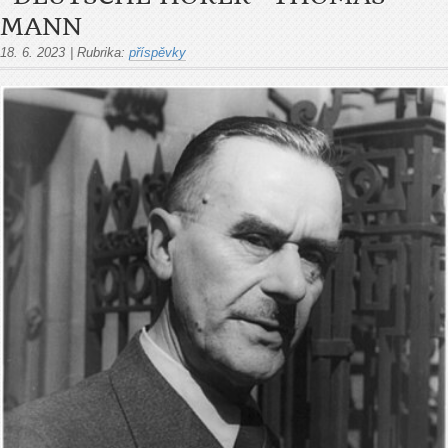
MANN
18. 6. 2023
|
Rubrika:
příspěvky