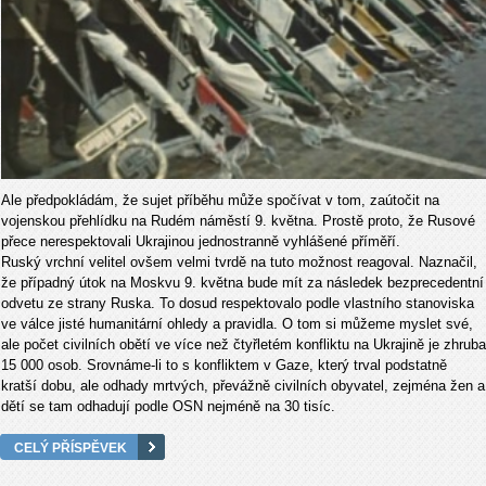
Ale předpokládám, že sujet příběhu může spočívat v tom, zaútočit na
vojenskou přehlídku na Rudém náměstí 9. května. Prostě proto, že Rusové
přece nerespektovali Ukrajinou jednostranně vyhlášené příměří.
Ruský vrchní velitel ovšem velmi tvrdě na tuto možnost reagoval. Naznačil,
že případný útok na Moskvu 9. května bude mít za následek bezprecedentní
odvetu ze strany Ruska. To dosud respektovalo podle vlastního stanoviska
ve válce jisté humanitární ohledy a pravidla. O tom si můžeme myslet své,
ale počet civilních obětí ve více než čtyřletém konfliktu na Ukrajině je zhruba
15 000 osob. Srovnáme-li to s konfliktem v Gaze, který trval podstatně
kratší dobu, ale odhady mrtvých, převážně civilních obyvatel, zejména žen a
dětí se tam odhadují podle OSN nejméně na 30 tisíc.
CELÝ PŘÍSPĚVEK