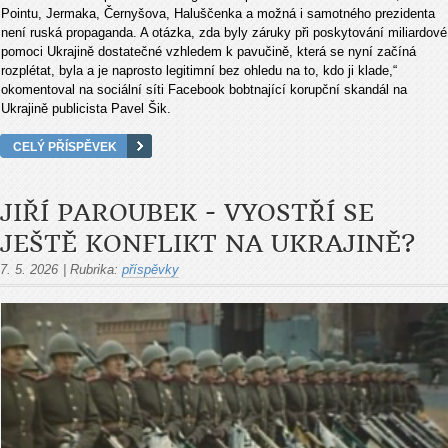
Pointu, Jermaka, Černyšova, Haluščenka a možná i samotného prezidenta
není ruská propaganda. A otázka, zda byly záruky při poskytování miliardové
pomoci Ukrajině dostatečné vzhledem k pavučině, která se nyní začíná
rozplétat, byla a je naprosto legitimní bez ohledu na to, kdo ji klade,“
okomentoval na sociální síti Facebook bobtnající korupční skandál na
Ukrajině publicista Pavel Šik.
CELÝ PŘÍSPĚVEK
JIŘÍ PAROUBEK - VYOSTŘÍ SE
JEŠTĚ KONFLIKT NA UKRAJINĚ?
7. 5. 2026
|
Rubrika:
příspěvky