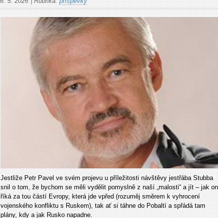
6. 5. 2026
|
Rubrika:
příspěvky
Jestliže Petr Pavel ve svém projevu u příležitosti návštěvy jestřába Stubba
snil o tom, že bychom se měli vydělit pomyslně z naší „malosti“ a jít – jak on
říká za tou částí Evropy, která jde vpřed (rozuměj směrem k vyhrocení
vojenského konfliktu s Ruskem), tak ať si táhne do Pobaltí a spřádá tam
plány, kdy a jak Rusko napadne.