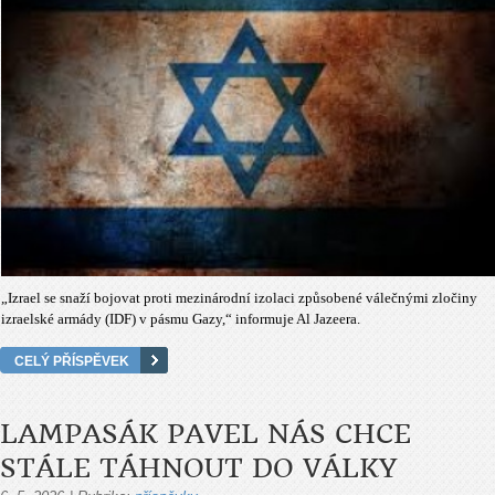
„Izrael se snaží bojovat proti mezinárodní izolaci způsobené válečnými zločiny
izraelské armády (IDF) v pásmu Gazy,“ informuje Al Jazeera.
CELÝ PŘÍSPĚVEK
LAMPASÁK PAVEL NÁS CHCE
STÁLE TÁHNOUT DO VÁLKY