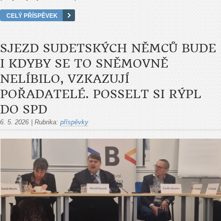
CELÝ PŘÍSPĚVEK
SJEZD SUDETSKÝCH NĚMCŮ BUDE
I KDYBY SE TO SNĚMOVNĚ
NELÍBILO, VZKAZUJÍ
POŘADATELÉ. POSSELT SI RÝPL
DO SPD
6. 5. 2026
|
Rubrika:
příspěvky