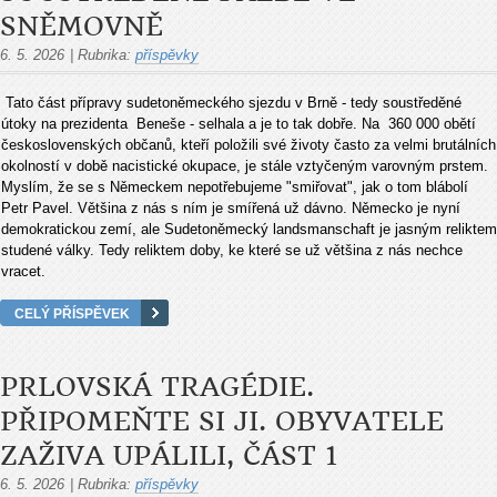
SNĚMOVNĚ
6. 5. 2026
|
Rubrika:
příspěvky
Tato část přípravy sudetoněmeckého sjezdu v Brně - tedy soustředěné
útoky na prezidenta Beneše - selhala a je to tak dobře. Na 360 000 obětí
československých občanů, kteří položili své životy často za velmi brutálních
okolností v době nacistické okupace, je stále vztyčeným varovným prstem.
Myslím, že se s Německem nepotřebujeme "smiřovat", jak o tom blábolí
Petr Pavel. Většina z nás s ním je smířená už dávno. Německo je nyní
demokratickou zemí, ale Sudetoněmecký landsmanschaft je jasným reliktem
studené války. Tedy reliktem doby, ke které se už většina z nás nechce
vracet.
CELÝ PŘÍSPĚVEK
PRLOVSKÁ TRAGÉDIE.
PŘIPOMEŇTE SI JI. OBYVATELE
ZAŽIVA UPÁLILI, ČÁST 1
6. 5. 2026
|
Rubrika:
příspěvky