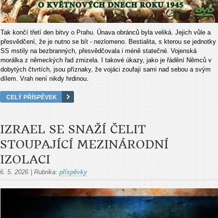
Tak končí třetí den bitvy o Prahu. Únava obránců byla veliká. Jejich vůle a
přesvědčení, že je nutno se bít - nezlomeno. Bestialita, s kterou se jednotky
SS mstily na bezbranných, přesvědčovala i méně statečné. Vojenská
morálka z německých řad zmizela. I takové úkazy, jako je řádění Němců v
dobytých čtvrtích, jsou příznaky, že vojáci zoufají sami nad sebou a svým
dílem. Vrah není nikdy hrdinou.
CELÝ PŘÍSPĚVEK
IZRAEL SE SNAŽÍ ČELIT
STOUPAJÍCÍ MEZINÁRODNÍ
IZOLACI
6. 5. 2026
|
Rubrika:
příspěvky