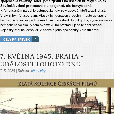
spojenecká závazky. Totéž jsme zjistili i na úsecích britských vojsk.
Sovětské velení protestovalo u spojenců, ale bezvýsledně.
K Američanům narychlo ustupovala i divize vlasovců, kteří zradili vlast.
V divizi byl i Vlasov sám. Vlasov byl dopaden v osobním autě ustupující
kolony. Schoval se pod hromadu věcí a zabalil do přikrývky, vydávaje se za
nemocného vojáka. V tom okamžiku ho prozradili jeho tělesní strážci.
Vojenský tribunál odsoudil Vlasova a jeho společníky k trestu smrti.“
CELÝ PŘÍSPĚVEK
7. KVĚTNA 1945, PRAHA -
UDÁLOSTI TOHOTO DNE
7. 5. 2026
|
Rubrika:
příspěvky