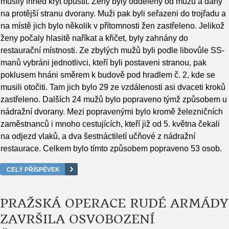
musily ihned kryt opustit. Ženy byly odděleny od mužů a dány
na protější stranu dvorany. Muži pak byli seřazeni do trojřadu a
na místě jich bylo několik v přítomnosti žen zastřeleno. Jelikož
ženy počaly hlasitě naříkat a křičet, byly zahnány do
restaurační místnosti. Ze zbylých mužů byli podle libovůle SS-
manů vybráni jednotlivci, kteří byli postaveni stranou, pak
poklusem hnáni směrem k budově pod hradlem č. 2, kde se
musili otočiti. Tam jich bylo 29 ze vzdálenosti asi dvaceti kroků
zastřeleno. Dalších 24 mužů bylo popraveno týmž způsobem u
nádražní dvorany. Mezi popravenými bylo kromě železničních
zaměstnanců i mnoho cestujících, kteří již od 5. května čekali
na odjezd vlaků, a dva šestnáctiletí učňové z nádražní
restaurace. Celkem bylo tímto způsobem popraveno 53 osob.
CELÝ PŘÍSPĚVEK
PRAŽSKÁ OPERACE RUDÉ ARMÁDY
ZAVRŠILA OSVOBOZENÍ