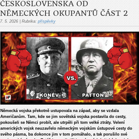
ČESKOSLOVENSKA OD
NĚMECKÝCH OKUPANTŮ ČÁST 2
7. 5. 2026
|
Rubrika:
příspěvky
Německá vojska překotně ustupovala na západ, aby se vzdala
Američanům. Tam, kde se jim sovětská vojska postavila do cesty,
pokoušeli se Němci probít, ale utrpěli při tom velké ztráty. Velení
amerických vojsk neuzavřelo německým vojskům ústupové cesty do
svého pásma, ba dokonce jim v tom pomáhalo, a tak porušilo své