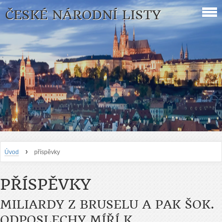
ČESKÉ NÁRODNÍ LISTY
›
Úvod
příspěvky
PŘÍSPĚVKY
MILIARDY Z BRUSELU A PAK ŠOK.
ODPOSLECHY MÍŘÍ K