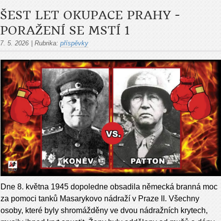
ŠEST LET OKUPACE PRAHY -
PORAŽENÍ SE MSTÍ 1
7. 5. 2026
|
Rubrika:
příspěvky
Dne 8. května 1945 dopoledne obsadila německá branná moc
za pomoci tanků Masarykovo nádraží v Praze II. Všechny
osoby, které byly shromážděny ve dvou nádražních krytech,