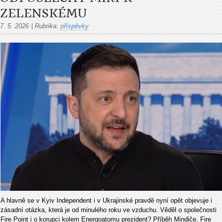
ZELENSKÉMU
7. 5. 2026
|
Rubrika:
příspěvky
A hlavně se v Kyiv Independent i v Ukrajinské pravdě nyní opět objevuje i
zásadní otázka, která je od minulého roku ve vzduchu. Věděl o společnosti
Fire Point i o korupci kolem Energoatomu prezident? Příběh Mindiče, Fire