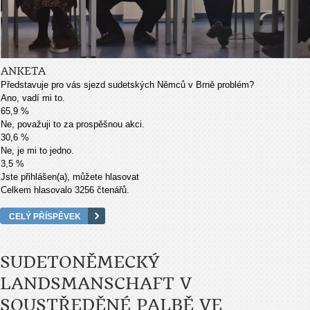
ANKETA
Představuje pro vás sjezd sudetských Němců v Brně problém?
Ano, vadí mi to.
65,9 %
Ne, považuji to za prospěšnou akci.
30,6 %
Ne, je mi to jedno.
3,5 %
Jste přihlášen(a), můžete hlasovat
Celkem hlasovalo 3256 čtenářů.
CELÝ PŘÍSPĚVEK
SUDETONĚMECKÝ
LANDSMANSCHAFT V
SOUSTŘEDĚNÉ PALBĚ VE