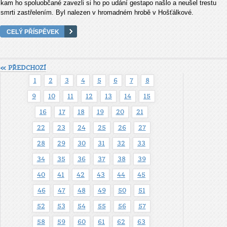
kam ho spoluobčané zavezli si ho po udání gestapo našlo a neušel trestu
smrti zastřelením. Byl nalezen v hromadném hrobě v Hošťálkové.
CELÝ PŘÍSPĚVEK
« PŘEDCHOZÍ
1
2
3
4
5
6
7
8
9
10
11
12
13
14
15
16
17
18
19
20
21
22
23
24
25
26
27
28
29
30
31
32
33
34
35
36
37
38
39
40
41
42
43
44
45
46
47
48
49
50
51
52
53
54
55
56
57
58
59
60
61
62
63