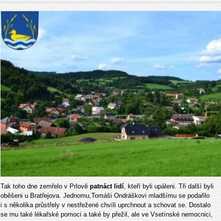
Tak toho dne zemřelo v Prlově
patnáct lidí
, kteří byli upáleni. Tři další byli
oběšeni u Bratřejova. Jednomu,Tomáši Ondráškovi mladšímu se podařilo
i s několika průstřely v nestřežené chvíli uprchnout a schovat se. Dostalo
se mu také lékařské pomoci a také by přežil, ale ve Vsetínské nemocnici,