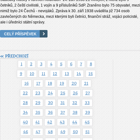
četníků, 2 čeští civilisté, 1 vojín a 9 příslušníků SdP. Zraněno bylo 75 obyvatel, mezi
nimiž bylo 24 Čechů - nevojáků. Zpráva k 30. září 1938 uváděla již 734 osob
zavlečených do Německa, mezi kterými byli četníci, finanční stráž, vojáci policisté,
ale i úředníci státní správy.
CELÝ PŘÍSPĚVEK
« PŘEDCHOZÍ
1
2
3
4
5
6
7
8
9
10
11
12
13
14
15
16
17
18
19
20
21
22
23
24
25
26
27
28
29
30
31
32
33
34
35
36
37
38
39
40
41
42
43
44
45
46
47
48
49
50
51