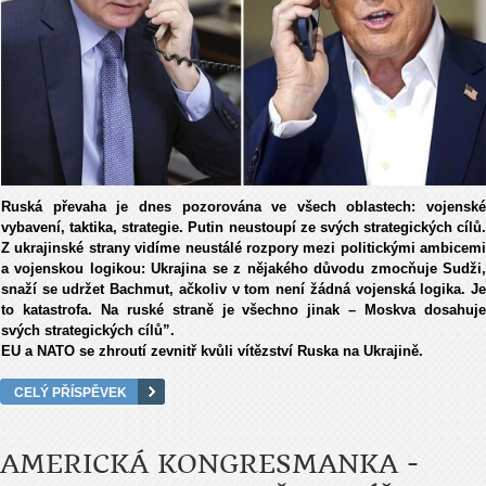
Ruská převaha je dnes pozorována ve všech oblastech: vojenské
vybavení, taktika, strategie. Putin neustoupí ze svých strategických cílů.
Z ukrajinské strany vidíme neustálé rozpory mezi politickými ambicemi
a vojenskou logikou: Ukrajina se z nějakého důvodu zmocňuje Sudži,
snaží se udržet Bachmut, ačkoliv v tom není žádná vojenská logika. Je
to katastrofa.
Na ruské straně je všechno jinak – Moskva dosahuj
svých strategických cílů”.
EU a NATO se zhroutí zevnitř kvůli vítězství Ruska na Ukrajině.
CELÝ PŘÍSPĚVEK
AMERICKÁ KONGRESMANKA -