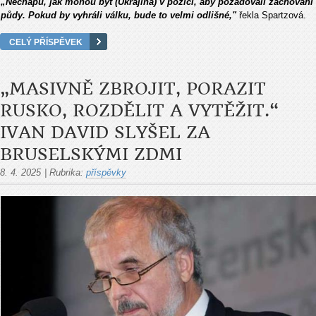
„Nechápu, jak mohou být (Ukrajina) v pozici, aby požadovali zachování
půdy. Pokud by vyhráli válku, bude to velmi odlišné,"
řekla Spartzová.
CELÝ PŘÍSPĚVEK
„MASIVNĚ ZBROJIT, PORAZIT
RUSKO, ROZDĚLIT A VYTĚŽIT.“
IVAN DAVID SLYŠEL ZA
BRUSELSKÝMI ZDMI
8. 4. 2025
|
Rubrika:
příspěvky