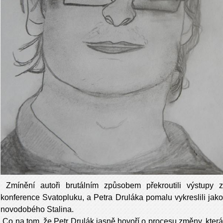
Zmínění autoři brutálním způsobem překroutili výstupy z
konference Svatopluku, a Petra Druláka pomalu vykreslili jako
novodobého Stalina.
Co na tom, že Petr Drulák jasně hovoří o procesu změny, která