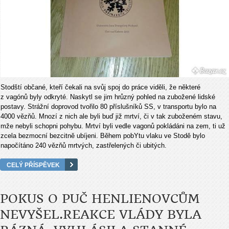
Stodští občané, kteří čekali na svůj spoj do práce viděli, že některé
z vagónů byly odkryté. Naskytl se jim hrůzný pohled na zubožené lidské
postavy. Strážní doprovod tvořilo 80 příslušníků SS, v transportu bylo na
4000 vězňů. Mnozí z nich ale byli buď již mrtví, či v tak zuboženém stavu,
mže nebyli schopni pohybu. Mrtví byli vedle vagonů pokládáni na zem, ti už
zcela bezmocní bezcitně ubíjeni. Během pobYtu vlaku ve Stodě bylo
napočítáno 240 vězňů mrtvých, zastřelených či ubitých.
CELÝ PŘÍSPĚVEK
POKUS O PUČ HENLIENOVCŮM
NEVYŠEL.REAKCE VLÁDY BYLA