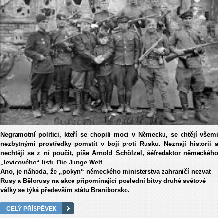
Negramotní politici, kteří se chopili moci v Německu, se chtějí všemi
nezbytnými prostředky pomstít v boji proti Rusku. Neznají historii a
nechtějí se z ní poučit, píše Arnold Schölzel, šéfredaktor německého
„levicového“ listu Die Junge Welt.
Ano, je náhoda, že „pokyn“ německého ministerstva zahraničí nezvat
Rusy a Bělorusy na akce připomínající poslední bitvy druhé světové
války se týká především státu Braniborsko.
CELÝ PŘÍSPĚVEK