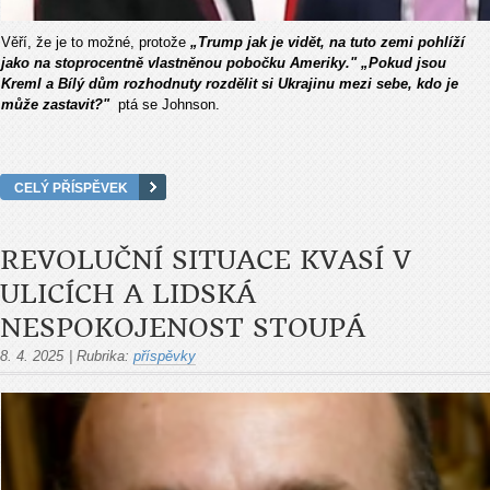
Věří, že je to možné, protože
„Trump jak je vidět, na tuto zemi pohlíží
jako na stoprocentně vlastněnou pobočku Ameriky."
„Pokud jsou
Kreml a Bílý dům rozhodnuty rozdělit si Ukrajinu mezi sebe, kdo je
může zastavit?"
ptá se Johnson.
CELÝ PŘÍSPĚVEK
REVOLUČNÍ SITUACE KVASÍ V
ULICÍCH A LIDSKÁ
NESPOKOJENOST STOUPÁ
8. 4. 2025
|
Rubrika:
příspěvky