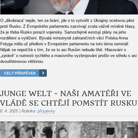
O „dikobraza“ nejde, ten se brání, jde o to vytvořit z Ukrajiny ocelovou pěst
proti Rusku. Z Evropského parlamentu zaznívají zcela vážně míněné hlasy,
že je třeba Rusko porazit vojensky. Samozřejmě existují plány na jeho
rozdělení a vytěžení. Bývalá ministryně zahraničních věcí Polska Anna
Fotyga měla už předloni v Evropském parlamentu na toto téma seminář.
Nějak se nepočítá s tím, že se to asi Rusům nebude líbit. Hlasování o
„zprávě“ o nutnosti rychlého a masivního vyzbrojování prošlo ve středu s asi
dvoutřetinovou většinou.
CELÝ PŘÍSPĚVEK
JUNGE WELT - NAŠI AMATÉŘI VE
VLÁDĚ SE CHTĚJÍ POMSTÍT RUSKU
8. 4. 2025
|
Rubrika:
příspěvky