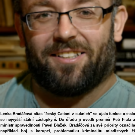
Lenka Bradáčová alias "český Cattani v sukních" se ujala funkce a stala
se nejvyšší státní zástupkyní. Do úřadu ji uvedli premiér Petr Fiala a
ministr spravedlnosti Pavel Blažek. Bradáčová za své priority označila
například boj s korupcí, problematiku kriminalitu mladistvých či