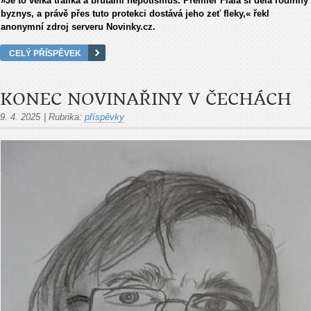
»Je to velká trafika a brutální nepotismus. Premiér Fiala si dělá rodinný
byznys, a právě přes tuto protekci dostává jeho zeť fleky,« řekl
anonymní zdroj serveru Novinky.cz.
CELÝ PŘÍSPĚVEK
KONEC NOVINAŘINY V ČECHÁCH
9. 4. 2025
|
Rubrika:
příspěvky