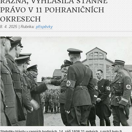
RÁZNÁ, VYHLÁSILA STANNÉ
PRÁVO V 11 POHRANIČNÍCH
OKRESECH
8. 4. 2025
|
Rubrika:
příspěvky
Statistiky hlásily v ranních hodinách 14. září 1938 21 mrtvých, z nichž bylo 9