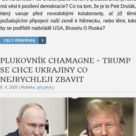
má vést k posílení demokracie? Co na tom, že je to Petr Drulák,
který varuje před novodobými kolaboranty, ať již těmi
požadujícími připojení naší země k Německu, nebo těmi, kdo
by se podřídili nadvládě USA, Bruselu či Ruska?
CELÝ PŘÍSPĚVEK
PLUKOVNÍK CHAMAGNE - TRUMP
SE CHCE UKRAJINY CO
NEJRYCHLEJI ZBAVIT
8. 4. 2025
|
Rubrika:
příspěvky