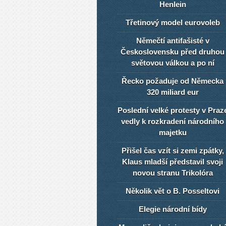
Henlein
Třetinový model eurovoleb
Němečtí antifašisté v
Československu před druhou
světovou válkou a po ní
Řecko požaduje od Německa
320 miliard eur
Poslední velké protesty v Praz
vedly k rozkradení národního
majetku
Přišel čas vzít si zemi zpátky,
Klaus mladší představil svoji
novou stranu Trikolóra
Několik vět o B. Posseltovi
Elegie národní bídy