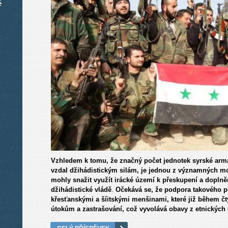
é
Vzhledem k tomu, že značný počet jednotek syrské armád
vzdal džihádistickým silám, je jednou z významných mož
mohly snažit využít irácké území k přeskupení a doplně
džihádistické vládě
.
Očekává se, že podpora takového p
křesťanskými a šíitskými menšinami, které již během čt
útokům a zastrašování, což vyvolává obavy z etnických 