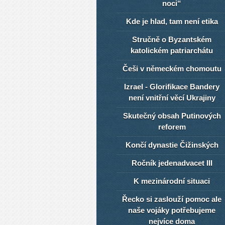
noci“
Kde je hlad, tam není etika
Stručně o Byzantském
katolickém patriarchátu
Češi v německém chomoutu
Izrael - Glorifikace Bandery
není vnitřní věcí Ukrajiny
Skutečný obsah Putinových
reforem
Končí dynastie Čižinských
Ročník jedenadvacet III
K mezinárodní situaci
Řecko si zaslouží pomoc ale
naše vojáky potřebujeme
nejvíce doma