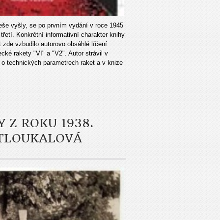
eše vyšly, se po prvním vydání v roce 1945
třetí. Konkrétní informativní charakter knihy
 zde vzbudilo autorovo obsáhlé líčení
é rakety "VI" a "V2". Autor strávil v
 o technických parametrech raket a v knize
Y Z ROKU 1938.
ATLOUKALOVÁ