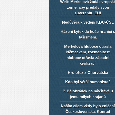
Welt: Merkelová žádá evropsk
země, aby předaly svoji
suverenitu EU!
Nedůvěra k vedení KDU-ČSL
Házení kytek do koše hraničí s
fašismem.
Merkelová hluboce otřásla
Německem, rozmanitost
hluboce otřásla západní
civilizací
Hrdlořez z Chorvatska
Kdo byl větší humanista?
P. Bělobrádek na návštěvě u
jemu milých krajanů
Naším cílem vždy bylo zničení
Československa, Konrad