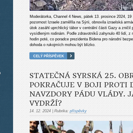
Moderátorka, Channel 4 News, pátek 13. prosince 2024, 19 
pozornost Izraele zaměřila na Sýrii, obnovila izraelská ar
útok zasáhl uprchlický tábor v centrální části Gazy a zničil
vysídleným rodinám. Podle zdravotníků zahynulo 40 lidí, z n
hodin poté, co poradce prezidenta Bidena pro národní bezpečn
dohoda o rukojmích mohou být blízko.
CELÝ PŘÍSPĚVEK
m
STATEČNÁ SYRSKÁ 25. OB
POKRAČUJE V BOJI PROTI
NAVZDORY PÁDU VLÁDY. J
VYDRŽÍ?
14. 12. 2024
|
Rubrika:
příspěvky