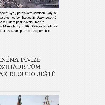
hodin: Nyní, po krátkém odmlčení, kdy se
máda přes noc bombardování Gazy. Letecký
 poštu, která poskytovala útočiště
ichž mnoho byly děti. Stalo se tak několik
ost v Izraeli prohlásil, že příměří a
RNĚNÁ DIVIZE
 DŽIHÁDISTŮM
AK DLOUHO JEŠTĚ