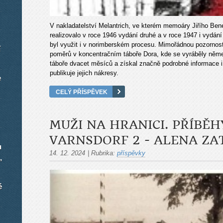
V nakladatelství Melantrich, ve kterém memoáry Jiřího Ben
realizovalo v roce 1946 vydání druhé a v roce 1947 i vydání 
byl využit i v norimberském procesu. Mimořádnou pozornost
í
poměrů v koncentračním táboře Dora, kde se vyráběly německ
táboře dvacet měsíců a získal značně podrobné informace i
publikuje jejich nákresy.
e
CELÝ PŘÍSPĚVEK
MUŽI NA HRANICI. PŘÍBĚH
VARNSDORF 2 - ALENA Z
u
14. 12. 2024
|
Rubrika:
příspěvky
,
é