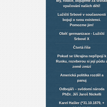
My, rodiče, bojujeme za srbsk
vyučování našich dětí!
Lužičtí Srbové v současnosti
bojují o svou existenci.
Pomozme jim!
Oběť germanizace - Lužičtí
Srbové X
Čtvrtá říše
Pokud se Ukrajina nepřipojí k
Rusku, rozeberou si její půdu 
země zmizí
Americká politika rozděl a
panuj
Odbojáři – svědomí národa
PhDr. Jiří Jaroš Nickelli
Karel Hašler (*31.10.1879, +