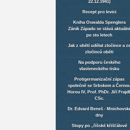
22.12.1941)
Recept pro levici
Kniha Oswalda Spenglera
Zánik Západu se stává aktuáln
po sto letech
Jak z obětí udělat zločince a z
zločinců oběti
Na podporu českého
vlasteneckého tisku
Protigermanizační zápas
společně se Srbskem a Černo
Horou IV, Prof. PhDr. Jiří Frajdl
CSc.
Dr. Edvard Beneš - Mnichovsk
dny
Stopy po „říšské křišťálové