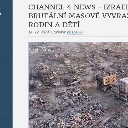
CHANNEL 4 NEWS - IZRAE
e
BRUTÁLNÍ MASOVÉ VYVRA
RODIN A DĚTÍ
14. 12. 2024
|
Rubrika:
příspěvky
m