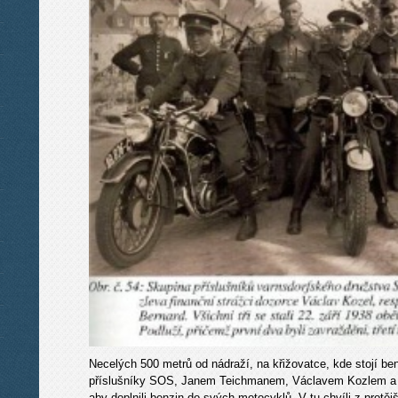
Necelých 500 metrů od nádraží, na křižovatce, kde stojí be
příslušníky SOS, Janem Teichmanem, Václavem Kozlem a Mi
aby doplnili benzin do svých motocyklů. V tu chvíli z protějš