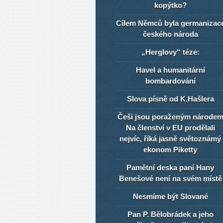
kopýtko?
Cílem Němců byla germanizac
českého národa
„Herglovy“ téze:
Havel a humanitární
bombardování
Slova písně od K.Hašlera
Češi jsou poraženým národe
Na členství v EU prodělali
nejvíc, říká jasně světoznámý
ekonom Piketty
Pamětní deska paní Hany
Benešové není na svém místě
Nesmíme být Slované
Pan P. Bělobrádek a jeho