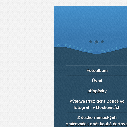
Fotoalbum
Úvod
příspěvky
Výstava Prezident Beneš ve
fotografii v Boskovicích
Z česko-německých
smiřovaček opět kouká čertov