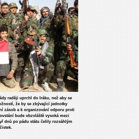
y raději uprchl do Iráku, než aby se
ností, že by se zbývající jednotky
ní zásob a k organizování odporu proti
ovstání bude obzvláště vysoká mezi
yř dnů po pádu státu čelily rozsáhlým
čistek.