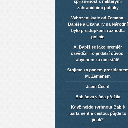
spřízněnost s některými
zahraničními politiky
Vyhození kytic od Zemana,
Babiše a Okamury na Národní
bylo přestupkem, rozhodla
policie
A. Babiš se jako premiér
osvědčil. To je další důvod,
abychom za ním stáli!
Stojíme za panem prezidente
M. Zemanem
Jsem Čech!
Babišova vláda přežila
Když nejde svrhnout Babiš
parlamentní cestou, půjde to
jinak?