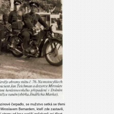
nzinové čerpadlo, se mužstvo setká se třemi
roslavem Bernardem, kteří zde zastavili,
í strany od lesa vyráží nečekaně asi třicet