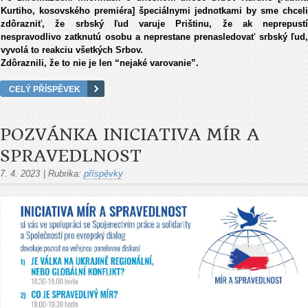
Kurtiho, kosovského premiéra] špeciálnymi jednotkami by sme chceli
zdôrazniť, že srbský ľud varuje Prištinu, že ak neprepustí
nespravodlivo zatknutú osobu a neprestane prenasledovať srbský ľud,
vyvolá to reakciu všetkých Srbov.
Zdôraznili, že to nie je len “nejaké varovanie”.
CELÝ PŘÍSPĚVEK
POZVÁNKA INICIATIVA MÍR A
SPRAVEDLNOST
7. 4. 2023
|
Rubrika:
příspěvky