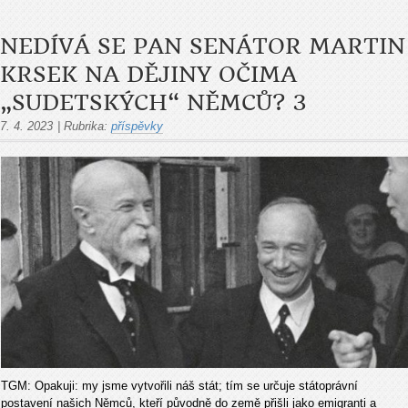
NEDÍVÁ SE PAN SENÁTOR MARTIN
KRSEK NA DĚJINY OČIMA
„SUDETSKÝCH“ NĚMCŮ? 3
7. 4. 2023
|
Rubrika:
příspěvky
TGM:
Opakuji: my jsme vytvořili náš stát; tím se určuje státoprávní
postavení našich Němců, kteří původně do země přišli jako emigranti a