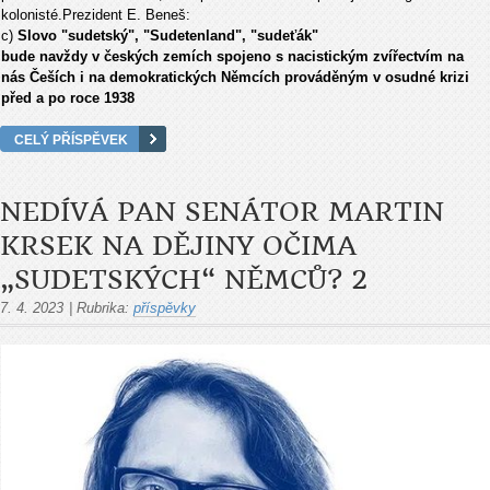
kolonisté.
Prezident E. Beneš:
c)
Slovo "sudetský", "Sudetenland", "sudeťák"
bude navždy v českých zemích spojeno s nacistickým zvířectvím na
nás Češích i na demokratických Němcích prováděným v osudné krizi
před a po roce 1938
CELÝ PŘÍSPĚVEK
NEDÍVÁ PAN SENÁTOR MARTIN
KRSEK NA DĚJINY OČIMA
„SUDETSKÝCH“ NĚMCŮ? 2
7. 4. 2023
|
Rubrika:
příspěvky