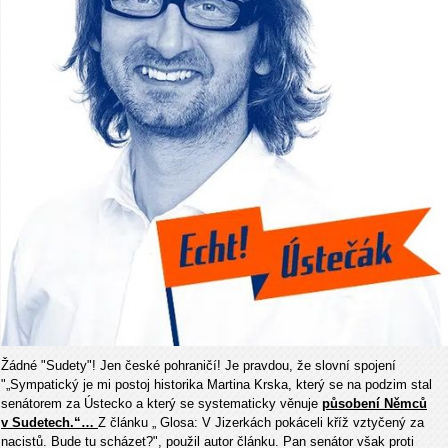
Žádné "Sudety"! Jen české pohraničí! Je pravdou, že slovní spojení
"
„Sympatický je mi postoj historika Martina Krska, který se na podzim stal
senátorem za Ústecko a který se systematicky věnuje
působení Němců
v Sudetech.“…
Z článku „
Glosa: V Jizerkách pokáceli kříž vztyčený za
nacistů. Bude tu scházet?", použil autor článku. Pan senátor však proti