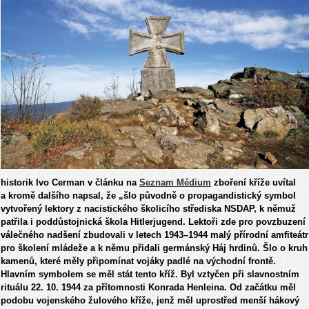
historik Ivo Cerman v článku na
Seznam Médium
zboření kříže uvítal
a kromě dalšího napsal, že „šlo původně o propagandistický symbol
vytvořený lektory z nacistického školicího střediska NSDAP, k němuž
patřila i poddůstojnická škola Hitlerjugend. Lektoři zde pro povzbuzení
válečného nadšení zbudovali v letech 1943–1944 malý přírodní amfiteátr
pro školení mládeže a k němu přidali germánský Háj hrdinů. Šlo o kruh
kamenů, které měly připomínat vojáky padlé na východní frontě.
Hlavním symbolem se měl stát tento kříž. Byl vztyčen při slavnostním
rituálu 22. 10. 1944 za přítomnosti Konrada Henleina. Od začátku měl
podobu vojenského žulového kříže, jenž měl uprostřed menší hákový