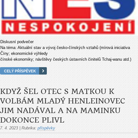
Diskusní podvečer
Na téma: Aktuální stav a vývoj česko-čínských vztahů (mírová iniciativa
Číny; ekonomické výhledy
čínské ekonomiky; návštěvy českých ústavních činitelů Tchaj-wanu atd.)
CELÝ PŘÍSPĚVEK
KDYŽ ŠEL OTEC S MATKOU K
VOLBÁM MLADÝ HENLEINOVEC
JIM NADÁVAL A NA MAMINKU
DOKONCE PLIVL
7. 4. 2023
|
Rubrika:
příspěvky