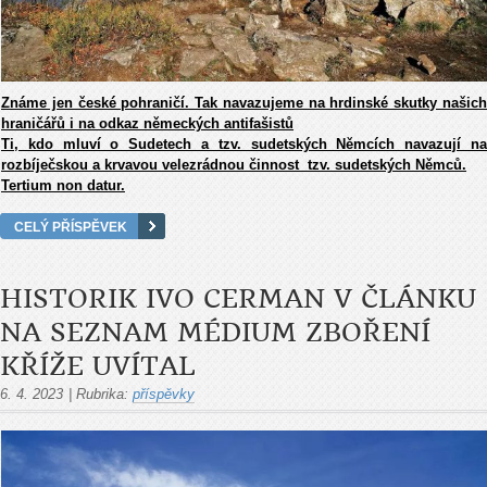
Známe jen české pohraničí. Tak navazujeme na hrdinské skutky našich
hraničářů i na odkaz německých antifašistů
Ti, kdo mluví o Sudetech a tzv. sudetských Němcích navazují na
rozbíječskou a krvavou velezrádnou činnost tzv. sudetských Němců.
Tertium non datur.
CELÝ PŘÍSPĚVEK
HISTORIK IVO CERMAN V ČLÁNKU
NA SEZNAM MÉDIUM ZBOŘENÍ
KŘÍŽE UVÍTAL
6. 4. 2023
|
Rubrika:
příspěvky