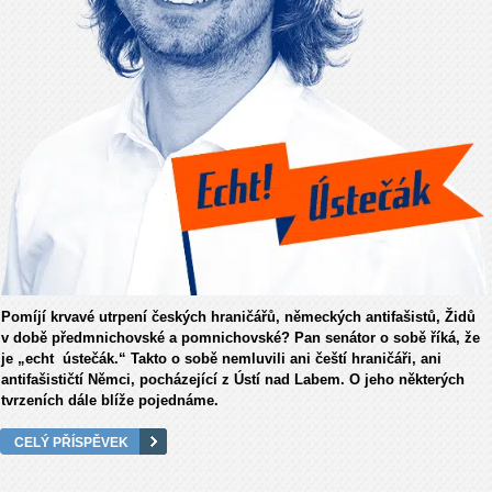
Pomíjí krvavé utrpení českých hraničářů, německých antifašistů, Židů
v době předmnichovské a pomnichovské? Pan senátor o sobě říká, že
je „echt ústečák.“ Takto o sobě nemluvili ani čeští hraničáři, ani
antifašističtí Němci, pocházející z Ústí nad Labem. O jeho některých
tvrzeních dále blíže pojednáme.
CELÝ PŘÍSPĚVEK