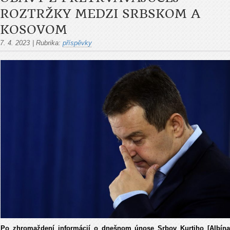
ROZTRŽKY MEDZI SRBSKOM A
KOSOVOM
7. 4. 2023
|
Rubrika:
příspěvky
Po zhromaždení informácií o dnešnom únose Srbov Kurtiho [Albína