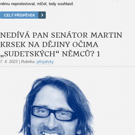
němu neprotestoval, mlčel, tedy souhlasil.
CELÝ PŘÍSPĚVEK
NEDÍVÁ PAN SENÁTOR MARTIN
KRSEK NA DĚJINY OČIMA
„SUDETSKÝCH“ NĚMCŮ? 1
7. 4. 2023
|
Rubrika:
příspěvky