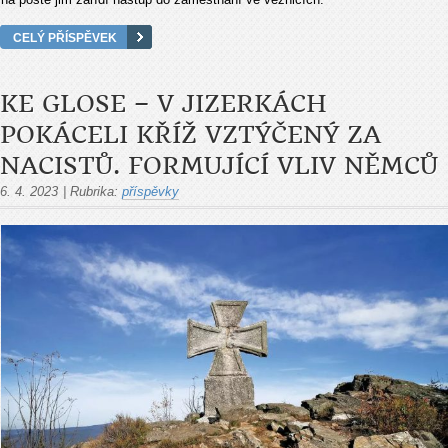
CELÝ PŘÍSPĚVEK
KE GLOSE – V JIZERKÁCH
POKÁCELI KŘÍŽ VZTÝČENÝ ZA
NACISTŮ. FORMUJÍCÍ VLIV NĚMCŮ
6. 4. 2023
|
Rubrika:
příspěvky