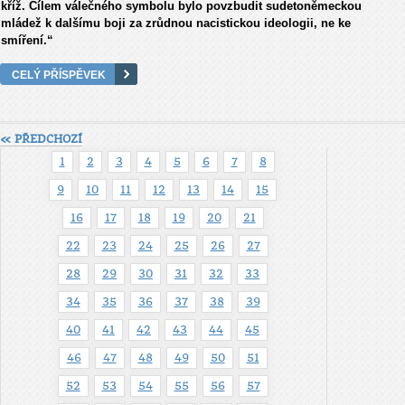
kříž. Cílem válečného symbolu bylo povzbudit sudetoněmeckou
mládež k dalšímu boji za zrůdnou nacistickou ideologii, ne ke
smíření.“
CELÝ PŘÍSPĚVEK
« PŘEDCHOZÍ
1
2
3
4
5
6
7
8
9
10
11
12
13
14
15
16
17
18
19
20
21
22
23
24
25
26
27
28
29
30
31
32
33
34
35
36
37
38
39
40
41
42
43
44
45
46
47
48
49
50
51
52
53
54
55
56
57