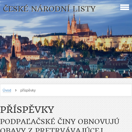
ČESKÉ NÁRODNÍ LISTY
›
Úvod
příspěvky
PŘÍSPĚVKY
PODPAĽAČSKÉ ČINY OBNOVUJÚ
OBAVY Z PRETRVÁVAJÚCEJ