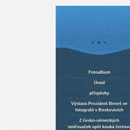
Fotoalbum
Úvod
příspěvky
Výstava Prezident Beneš ve
fotografii v Boskovicích
Z česko-německých
smiřovaček opět kouká čertov