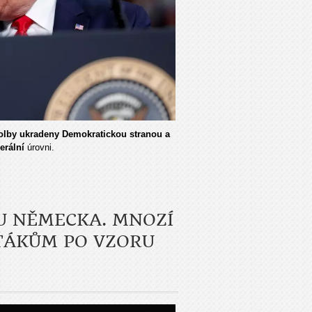
 volby ukradeny Demokratickou stranou a
erální
úrovni.
U NĚMECKA. MNOZÍ
EŤÁKŮM PO VZORU