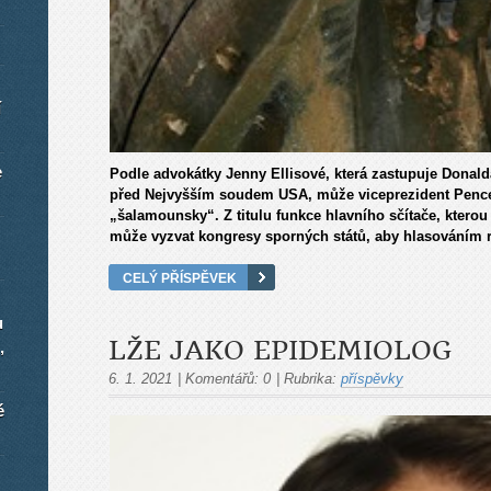
í
e
Podle advokátky Jenny Ellisové, která zastupuje Donalda
před Nejvyšším soudem USA, může viceprezident Pence p
„šalamounsky“. Z titulu funkce hlavního sčítače, ktero
může vyzvat kongresy sporných států, aby hlasováním roz
CELÝ PŘÍSPĚVEK
u
LŽE JAKO EPIDEMIOLOG
,
6. 1. 2021
|
Komentářů:
0
|
Rubrika:
příspěvky
é