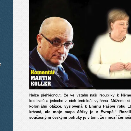
e
Nelze přehlédnout, že ve vztahu naší republiky k Něme
kostlivců a jednoho z nich tentokrát vytáhnu. Můžeme s
koloniální otázce, vyslovená k Eminu Pašovi roku 1
krásná, ale moje mapa Afriky je v Evropě.“ Rozdí
současnými českými politiky je v tom, že mnozí černoši s