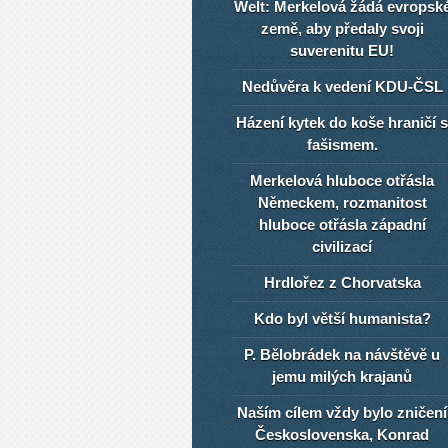
Welt: Merkelová žádá evropsk
země, aby předaly svoji
suverenitu EU!
Nedůvěra k vedení KDU-ČSL
Házení kytek do koše hraničí s
fašismem.
Merkelová hluboce otřásla
Německem, rozmanitost
hluboce otřásla západní
civilizací
Hrdlořez z Chorvatska
Kdo byl větší humanista?
P. Bělobrádek na návštěvě u
jemu milých krajanů
Naším cílem vždy bylo zničení
Československa, Konrad