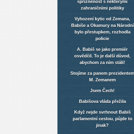
spřízněnost s některými
zahraničními politiky
Vyhození kytic od Zemana,
Babiše a Okamury na Národní
bylo přestupkem, rozhodla
policie
A. Babiš se jako premiér
osvědčil. To je další důvod,
abychom za ním stáli!
Stojíme za panem prezidente
M. Zemanem
Jsem Čech!
Babišova vláda přežila
Když nejde svrhnout Babiš
parlamentní cestou, půjde to
jinak?