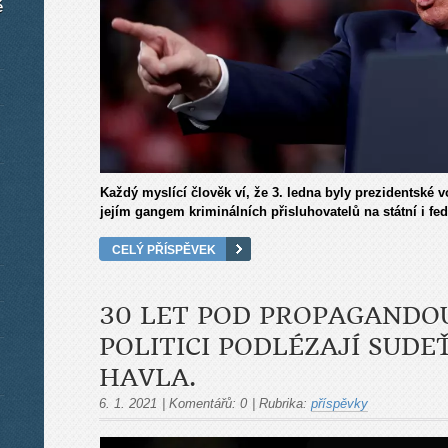
é
Každý myslící člověk ví, že 3. ledna byly prezidentské
jejím gangem kriminálních přisluhovatelů na státní i fed
CELÝ PŘÍSPĚVEK
30 LET POD PROPAGANDO
POLITICI PODLÉZAJÍ SUD
HAVLA.
6. 1. 2021
|
Komentářů:
0
|
Rubrika:
příspěvky