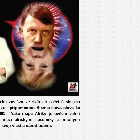
cku zůstává ve skříních početná skupina
i zde
připomenout Bismarckova slova ke
885: “Vaše mapa Afriky je ovšem velmi
l mezi africkými náčelníky a mnohými
voji vlast a národ bránili.