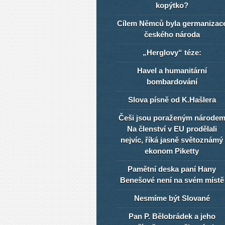
kopýtko?
Cílem Němců byla germanizac
českého národa
„Herglovy“ téze:
Havel a humanitární
bombardování
Slova písně od K.Hašlera
Češi jsou poraženým národe
Na členství v EU prodělali
nejvíc, říká jasně světoznámý
ekonom Piketty
Pamětní deska paní Hany
Benešové není na svém místě
Nesmíme být Slované
Pan P. Bělobrádek a jeho