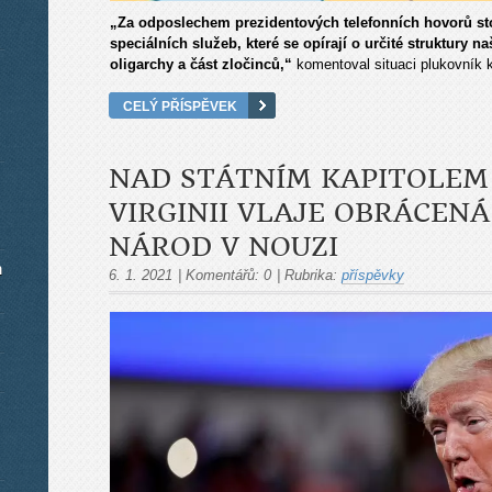
„Za odposlechem prezidentových telefonních hovorů sto
speciálních služeb, které se opírají o určité struktury na
oligarchy a část zločinců,“
komentoval situaci plukovník 
CELÝ PŘÍSPĚVEK
NAD STÁTNÍM KAPITOLEM
VIRGINII VLAJE OBRÁCENÁ
NÁROD V NOUZI
m
6. 1. 2021
|
Komentářů:
0
|
Rubrika:
příspěvky