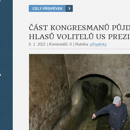
é
CELÝ PŘÍSPĚVEK
ČÁST KONGRESMANŮ PŮJD
HLASŮ VOLITELŮ US PREZ
6. 1. 2021
|
Komentářů:
0
|
Rubrika:
příspěvky
a