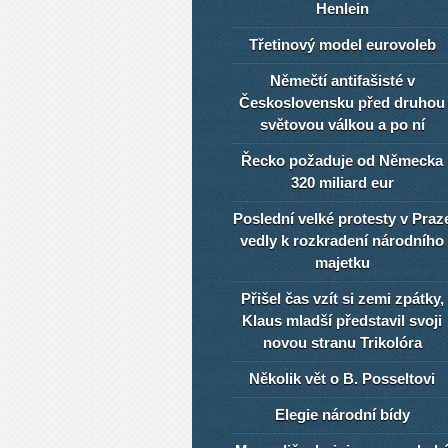
Henlein
Třetinový model eurovoleb
Němečtí antifašisté v
Československu před druhou
světovou válkou a po ní
Řecko požaduje od Německa
320 miliard eur
Poslední velké protesty v Praz
vedly k rozkradení národního
majetku
Přišel čas vzít si zemi zpátky,
Klaus mladší představil svoji
novou stranu Trikolóra
Několik vět o B. Posseltovi
Elegie národní bídy