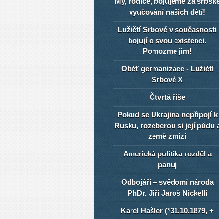
My, rodiče, bojujeme za srbsk
vyučování našich dětí!
Lužičtí Srbové v současnosti
bojují o svou existenci.
Pomozme jim!
Oběť germanizace - Lužičtí
Srbové X
Čtvrtá říše
Pokud se Ukrajina nepřipojí k
Rusku, rozeberou si její půdu 
země zmizí
Americká politika rozděl a
panuj
Odbojáři – svědomí národa
PhDr. Jiří Jaroš Nickelli
Karel Hašler (*31.10.1879, +