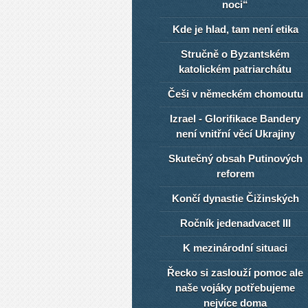
noci“
Kde je hlad, tam není etika
Stručně o Byzantském
katolickém patriarchátu
Češi v německém chomoutu
Izrael - Glorifikace Bandery
není vnitřní věcí Ukrajiny
Skutečný obsah Putinových
reforem
Končí dynastie Čižinských
Ročník jedenadvacet III
K mezinárodní situaci
Řecko si zaslouží pomoc ale
naše vojáky potřebujeme
nejvíce doma