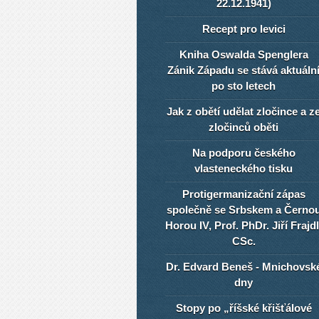
22.12.1941)
Recept pro levici
Kniha Oswalda Spenglera
Zánik Západu se stává aktuáln
po sto letech
Jak z obětí udělat zločince a z
zločinců oběti
Na podporu českého
vlasteneckého tisku
Protigermanizační zápas
společně se Srbskem a Černo
Horou IV, Prof. PhDr. Jiří Frajdl
CSc.
Dr. Edvard Beneš - Mnichovsk
dny
Stopy po „říšské křišťálové