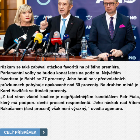
růzkum se také zabýval otázkou favoritů na příštího premiéra.
Parlamentní volby se budou konat letos na podzim. Největším
favoritem je Babiš se 27 procenty. Jeho hnutí se v předvolebních
průzkumech pohybuje opakovaně nad 30 procenty. Na druhém místě je
Karel Havlíček se třinácti procenty.
„Z řad stran vládní koalice je nejpřijatelnějším kandidátem Petr Fiala,
který má podporu devíti procent respondentů. Jeho náskok nad Vítem
Rakušanem (šest procent) však není výrazný,“ uvedla agentura.
CELÝ PŘÍSPĚVEK