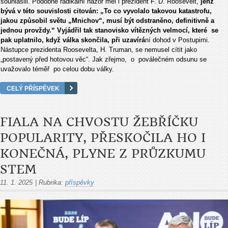
souhlasili. Podobně radikální názor měl i prezident F. D. Roosevelt,
jenž
bývá v této souvislosti citován: „To co vyvolalo takovou katastrofu,
jakou způsobil světu „Mnichov“, musí být odstraněno, definitivně a
jednou provždy.“ Vyjádřil tak stanovisko vítězných velmocí, které se
pak uplatnilo, když válka skončila, při uzavírá
ní dohod v Postupimi.
Nástupce prezidenta Roosevelta, H. Truman, se nemusel cítit jako
„postavený před hotovou věc“. Jak zřejmo, o poválečném odsunu se
uvažovalo téměř po celou dobu války.
CELÝ PŘÍSPĚVEK
FIALA NA CHVOSTU ŽEBŘÍČKU
POPULARITY, PŘESKOČILA HO I
KONEČNÁ, PLYNE Z PRŮZKUMU
STEM
11. 1. 2025
|
Rubrika:
příspěvky