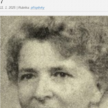
7
11. 1. 2025
|
Rubrika:
příspěvky