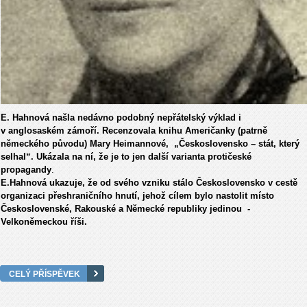
E. Hahnová našla nedávno podobný nepřátelský výklad i
v anglosaském zámoří. Recenzovala knihu Američanky (patrně
německého původu) Mary Heimannové, „Československo – stát, který
selhal“. Ukázala na ní, že je to jen další varianta protičeské
propagandy
.
E.Hahnová ukazuje, že od svého vzniku stálo Československo v cestě
organizaci přeshraničního hnutí, jehož cílem bylo nastolit místo
Československé, Rakouské a Německé republiky jedinou -
Velkoněmeckou říši.
CELÝ PŘÍSPĚVEK