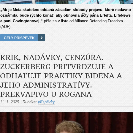
„Ak je Meta skutočne oddaná zásadám slobody prejavu, ktoré nedávno
oznámila, bude rýchlo konať, aby obnovila účty pána Ertelta, LifeNews
a pani Covingtonovej,“
píše sa v liste od Alliance Defending Freedom
(ADF).
CELÝ PŘÍSPĚVEK
KRIK, NADÁVKY, CENZÚRA.
ZUCKERBERG PRITVRDZUJE A
ODHAĽUJE PRAKTIKY BIDENA A
JEHO ADMINISTRATÍVY.
PREKVAPIVO U ROGANA
11. 1. 2025
|
Rubrika:
příspěvky