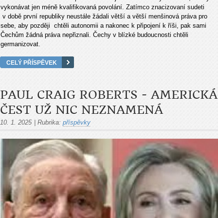
vykonávat jen méně kvalifikovaná povolání. Zatímco znacizovaní sudeti
v době první republiky neustále žádali větší a větší menšinová práva pro
sebe, aby později chtěli autonomii a nakonec k připojení k říši, pak sami
Čechům žádná práva nepřiznali. Čechy v blízké budoucnosti chtěli
germanizovat.
CELÝ PŘÍSPĚVEK
PAUL CRAIG ROBERTS - AMERICKÁ
ČEST UŽ NIC NEZNAMENÁ
10. 1. 2025
|
Rubrika:
příspěvky