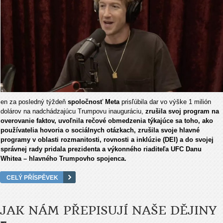
en za posledný týždeň
spoločnosť Meta
prisľúbila dar vo výške 1 milión
dolárov na nadchádzajúcu Trumpovu inauguráciu,
zrušila svoj program na
overovanie faktov, uvoľnila rečové obmedzenia týkajúce sa toho, ako
používatelia hovoria o sociálnych otázkach, zrušila svoje hlavné
programy v oblasti rozmanitosti, rovnosti a inklúzie (DEI) a do svojej
správnej rady pridala prezidenta a výkonného riaditeľa UFC Danu
Whitea – hlavného Trumpovho spojenca.
CELÝ PŘÍSPĚVEK
JAK NÁM PŘEPISUJÍ NAŠE DĚJINY