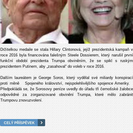
Držitelkou medaile se stala Hillary Clintonová, jejíž prezidentská kampaň v
roce 2016 byla financována falešným Steele Dossierem, který narušil první
funkční období prezidenta Trumpa obviněním, že se spikl s ruským
prezidentem Putinem, aby „zasahoval“ do voleb v roce 2016.
Dalším laureátem je George Soros, který vydělal své miliardy konspirací
proti měně Spojeného království, nejspolehlivějšího spojence Ameriky.
Předpokládá se, že Sorosovy peníze uvedly do úřadu tři černošské žalobce
odpovědné za zorganizované obvinění Trumpa, které mělo zabránit
Trumpovu znovuzvolení.
CELÝ PŘÍSPĚVEK