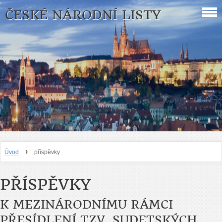
ČESKÉ NÁRODNÍ LISTY
›
Úvod
příspěvky
PŘÍSPĚVKY
K MEZINÁRODNÍMU RÁMCI
PŘESÍDLENÍ TZV. SUDETSKÝCH