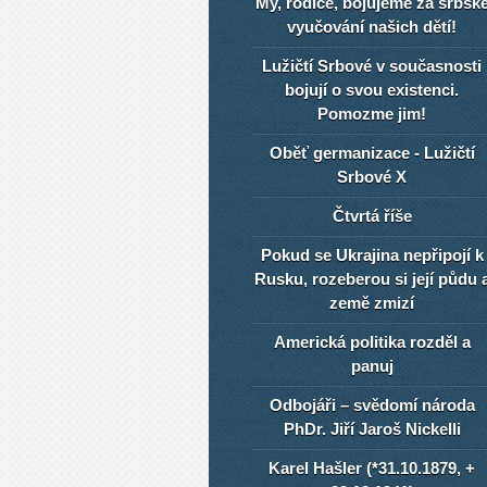
My, rodiče, bojujeme za srbsk
vyučování našich dětí!
Lužičtí Srbové v současnosti
bojují o svou existenci.
Pomozme jim!
Oběť germanizace - Lužičtí
Srbové X
Čtvrtá říše
Pokud se Ukrajina nepřipojí k
Rusku, rozeberou si její půdu 
země zmizí
Americká politika rozděl a
panuj
Odbojáři – svědomí národa
PhDr. Jiří Jaroš Nickelli
Karel Hašler (*31.10.1879, +