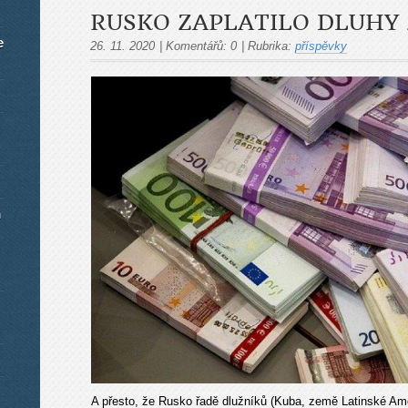
RUSKO ZAPLATILO DLUHY 
e
26. 11. 2020
|
Komentářů:
0
|
Rubrika:
příspěvky
m
A přesto, že Rusko řadě dlužníků (Kuba, země Latinské Ameri