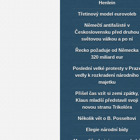
Henlein
Třetinový model eurovoleb
Němečtí antifašisté v
Československu před druhou
světovou válkou a po ní
Řecko požaduje od Německa
320 miliard eur
Poslední velké protesty v Praz
vedly k rozkradení národního
majetku
Přišel čas vzít si zemi zpátky,
Klaus mladší představil svoji
novou stranu Trikolóra
Několik vět o B. Posseltovi
Elegie národní bídy