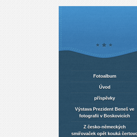
Fotoalbum
Úvod
příspěvky
Výstava Prezident Beneš ve
fotografii v Boskovicích
Z česko-německých
smiřovaček opět kouká čertov