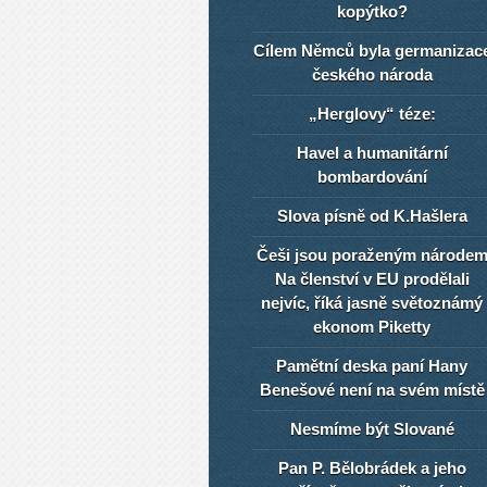
kopýtko?
Cílem Němců byla germanizac
českého národa
„Herglovy“ téze:
Havel a humanitární
bombardování
Slova písně od K.Hašlera
Češi jsou poraženým národe
Na členství v EU prodělali
nejvíc, říká jasně světoznámý
ekonom Piketty
Pamětní deska paní Hany
Benešové není na svém místě
Nesmíme být Slované
Pan P. Bělobrádek a jeho