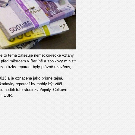
le to téma zatěžuje německo-řecké vztahy
ky před měsícem v Berlíně a spolkový ministr
y otázky reparací byly právně uzavřeny,
013 a je označena jako přísně tajná,
žadavky reparací by mohly být vůči
neděli tuto studii zveřejnily. Celkové
ami EUR.