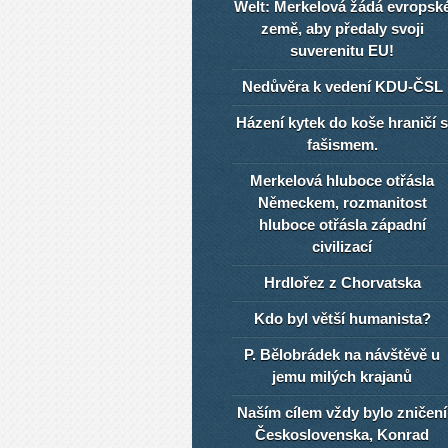
Welt: Merkelová žádá evropsk
země, aby předaly svoji
suverenitu EU!
Nedůvěra k vedení KDU-ČSL
Házení kytek do koše hraničí s
fašismem.
Merkelová hluboce otřásla
Německem, rozmanitost
hluboce otřásla západní
civilizací
Hrdlořez z Chorvatska
Kdo byl větší humanista?
P. Bělobrádek na návštěvě u
jemu milých krajanů
Naším cílem vždy bylo zničení
Československa, Konrad