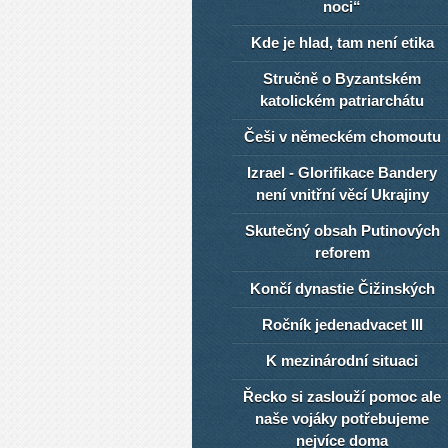
noci“
Kde je hlad, tam není etika
Stručně o Byzantském
katolickém patriarchátu
Češi v německém chomoutu
Izrael - Glorifikace Bandery
není vnitřní věcí Ukrajiny
Skutečný obsah Putinových
reforem
Končí dynastie Čižinských
Ročník jedenadvacet III
K mezinárodní situaci
Řecko si zaslouží pomoc ale
naše vojáky potřebujeme
nejvíce doma