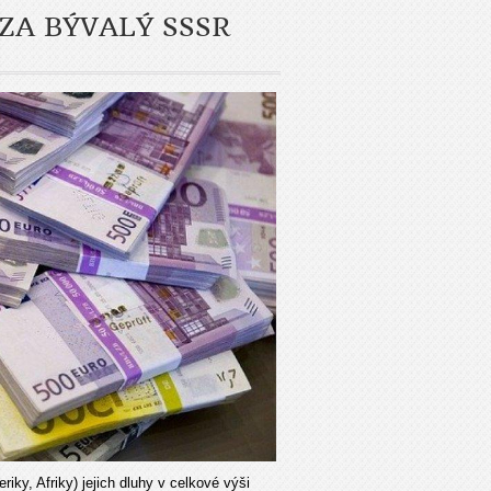
ZA BÝVALÝ SSSR
ky, Afriky) jejich dluhy v celkové výši