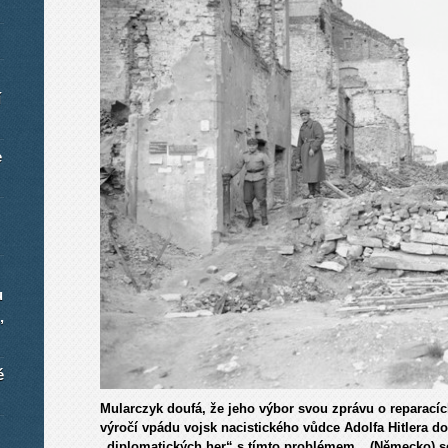
í
e
u
,
é
Mularczyk doufá, že jeho výbor svou zprávu o reparacích
výročí vpádu vojsk nacistického vůdce Adolfa Hitlera do
„diplomatických her“ s tímto problémem. „(Německo) s