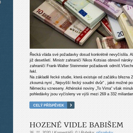
é
Řecká vláda své požadavky dosud konkrétně nevyčíslila. A
již desetiletí. Ministr zahraničí Nikos Kotsias obnovil náro
zahraničí Frank-Walter Steinmeier požadavek odmítl.Všechn
řekl.
Na základě řecké studie, která existuje od začátku března 2
zkoumá nyní „ Nejvyšší řecký soudní dvůr“ , jaké možné po
Německu vzneseny. Athénské noviny „To Vima“ však minulou 
pohledávky jsou vyčísleny ve výši mezi 269 a 332 miliard
CELÝ PŘÍSPĚVEK
HOZENÉ VIDLE BABIŠEM
26. 11. 2020
|
Komentářů:
0
|
Rubrika:
příspěvky