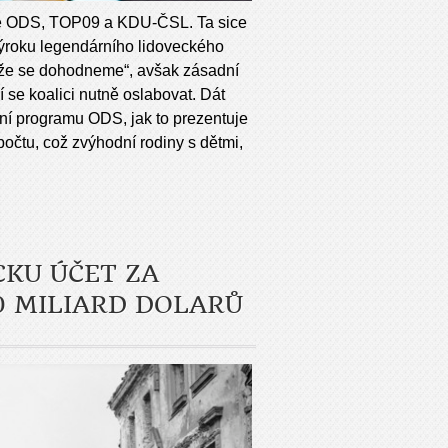
lice ODS, TOP09 a KDU-ČSL. Ta sice
ýroku legendárního lidoveckého
 že se dohodneme“, avšak zásadní
 se koalici nutně oslabovat. Dát
ní programu ODS, jak to prezentuje
očtu, což zvýhodní rodiny s dětmi,
CKU ÚČET ZA
0 MILIARD DOLARŮ