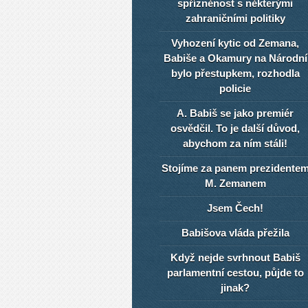
spřízněnost s některými
zahraničními politiky
Vyhození kytic od Zemana,
Babiše a Okamury na Národní
bylo přestupkem, rozhodla
policie
A. Babiš se jako premiér
osvědčil. To je další důvod,
abychom za ním stáli!
Stojíme za panem prezidente
M. Zemanem
Jsem Čech!
Babišova vláda přežila
Když nejde svrhnout Babiš
parlamentní cestou, půjde to
jinak?