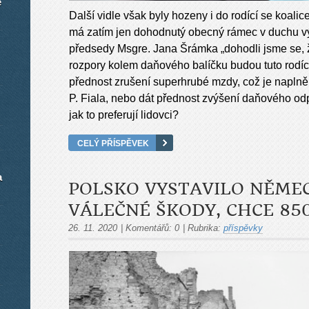
é
Další vidle však byly hozeny i do rodící se koa
má zatím jen dohodnutý obecný rámec v duchu v
předsedy Msgre. Jana Šrámka „dohodli jsme se,
rozpory kolem daňového balíčku budou tuto rodící
přednost zrušení superhrubé mzdy, což je naplně
P. Fiala, nebo dát přednost zvýšení daňového odp
jak to preferují lidovci?
CELÝ PŘÍSPĚVEK
a
POLSKO VYSTAVILO NĚME
VÁLEČNÉ ŠKODY, CHCE 85
26. 11. 2020
|
Komentářů:
0
|
Rubrika:
příspěvky