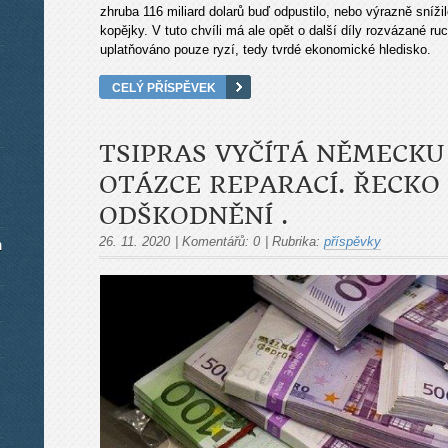
zhruba 116 miliard dolarů buď odpustilo, nebo výrazně snížil
kopějky. V tuto chvíli má ale opět o další díly rozvázané r
uplatňováno pouze ryzí, tedy tvrdé ekonomické hledisko.
CELÝ PŘÍSPĚVEK
TSIPRAS VYČÍTÁ NĚMECKU
OTÁZCE REPARACÍ. ŘECKO
ODŠKODNĚNÍ .
26. 11. 2020
|
Komentářů:
0
|
Rubrika:
příspěvky
m