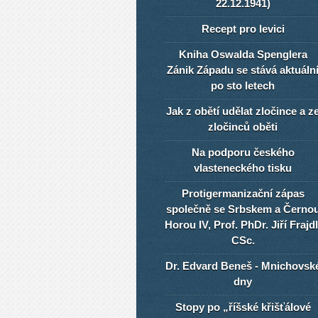
22.12.1941)
Recept pro levici
Kniha Oswalda Spenglera
Zánik Západu se stává aktuáln
po sto letech
Jak z obětí udělat zločince a z
zločinců oběti
Na podporu českého
vlasteneckého tisku
Protigermanizační zápas
společně se Srbskem a Černo
Horou IV, Prof. PhDr. Jiří Frajdl
CSc.
Dr. Edvard Beneš - Mnichovsk
dny
Stopy po „říšské křišťálové