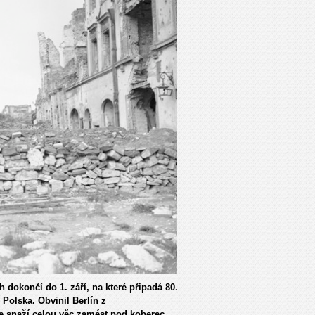
 dokončí do 1. září, na které připadá 80.
 Polska. Obvinil Berlín z
e snaží celou věc zamést pod koberec,