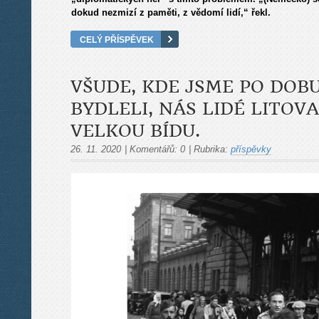
dokud nezmizí z paměti, z vědomí lidí,“ řekl.
CELÝ PŘÍSPĚVEK
VŠUDE, KDE JSME PO DOB
BYDLELI, NÁS LIDÉ LITOVA
VELKOU BÍDU.
26. 11. 2020
|
Komentářů:
0
|
Rubrika:
příspěvky