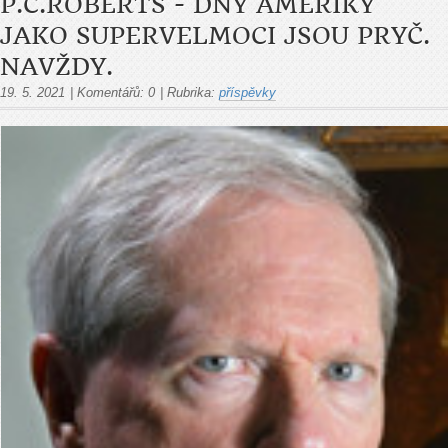
P.C.ROBERTS - DNY AMERIKY
JAKO SUPERVELMOCI JSOU PRYČ.
NAVŽDY.
19. 5. 2021
|
Komentářů:
0
|
Rubrika:
příspěvky