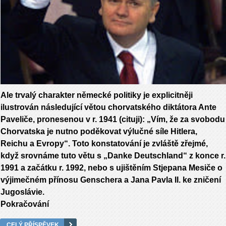
Ale trvalý charakter německé politiky je explicitněji
ilustrován následující větou chorvatského diktátora Ante
Paveliče, pronesenou v r. 1941 (cituji): „Vím, že za svobodu
Chorvatska je nutno poděkovat výlučné síle Hitlera,
Reichu a Evropy“. Toto konstatování je zvláště zřejmé,
když srovnáme tuto větu s „Danke Deutschland“ z konce r.
1991 a začátku r. 1992, nebo s ujištěním Stjepana Mesiče o
výjimečném přínosu Genschera a Jana Pavla II. ke zničení
Jugoslávie.
Pokračování
CELÝ PŘÍSPĚVEK