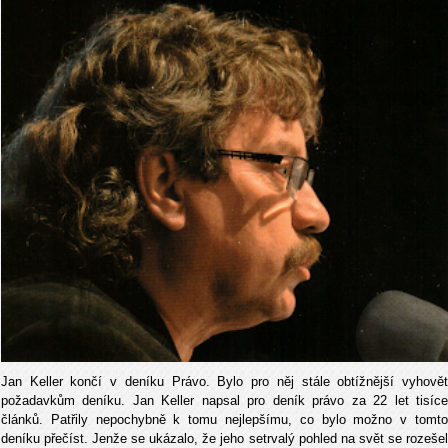
Jan Keller končí v deníku Právo. Bylo pro něj stále obtížnější vyhovět
požadavkům deníku. Jan Keller napsal pro deník právo za 22 let tisíce
článků. Patřily nepochybně k tomu nejlepšímu, co bylo možno v tomto
deníku přečíst. Jenže se ukázalo, že jeho setrvalý pohled na svět se rozešel