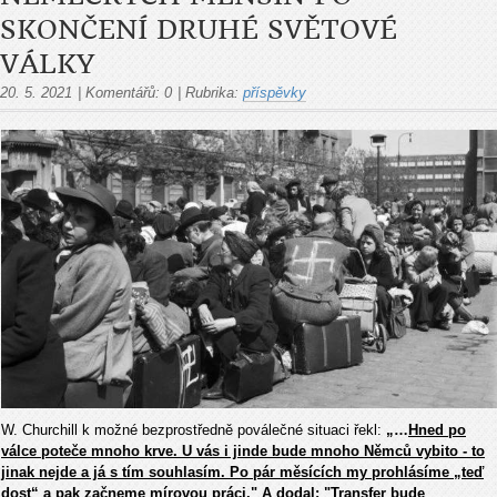
SKONČENÍ DRUHÉ SVĚTOVÉ
VÁLKY
20. 5. 2021
|
Komentářů:
0
|
Rubrika:
příspěvky
W. Churchill k možné bezprostředně poválečné situaci řekl:
„…
Hned po
válce poteče mnoho krve. U vás i jinde bude mnoho Němců vybito - to
jinak nejde a já s tím souhlasím. Po pár měsících my prohlásíme „teď
dost“ a pak začneme mírovou práci." A dodal: "Transfer bude