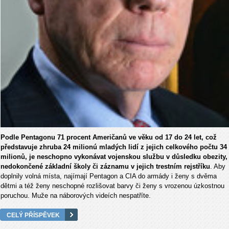
Podle Pentagonu 71 procent Američanů ve věku od 17 do 24 let, což
představuje zhruba 24 milionú mladých lidí z jejich celkového počtu 34
milionů, je neschopno vykonávat vojenskou službu v důsledku obezity,
nedokončené základní školy či záznamu v jejich trestním rejstříku
. Aby
doplnily volná místa, najímají Pentagon a CIA do armády i ženy s dvěma
dětmi a též ženy neschopné rozlišovat barvy či ženy s vrozenou úzkostnou
poruchou. Muže na náborových videích nespatříte.
CELÝ PŘÍSPĚVEK