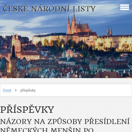
ČESKÉ NÁRODNÍ LISTY
›
Úvod
příspěvky
PŘÍSPĚVKY
NÁZORY NA ZPŮSOBY PŘESÍDLENÍ
NĚMECKÝCH MENŠIN PO