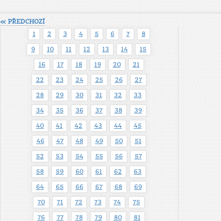
« PŘEDCHOZÍ
1
2
3
4
5
6
7
8
9
10
11
12
13
14
15
16
17
18
19
20
21
22
23
24
25
26
27
28
29
30
31
32
33
34
35
36
37
38
39
40
41
42
43
44
45
46
47
48
49
50
51
52
53
54
55
56
57
58
59
60
61
62
63
64
65
66
67
68
69
70
71
72
73
74
75
76
77
78
79
80
81