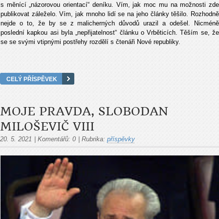
s měnící „názorovou orientací“ deníku. Vím, jak moc mu na možnosti zde
publikovat záleželo. Vím, jak mnoho lidí se na jeho články těšilo. Rozhodně
nejde o to, že by se z malicherných důvodů urazil a odešel. Nicméně
poslední kapkou asi byla „nepřijatelnost“ článku o Vrběticích. Těším se, že
se se svými vtipnými postřehy rozdělí s čtenáři Nové republiky.
CELÝ PŘÍSPĚVEK
MOJE PRAVDA, SLOBODAN
MILOŠEVIČ VIII
20. 5. 2021
|
Komentářů:
0
|
Rubrika:
příspěvky