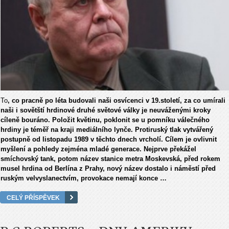
To
, co pracně po léta budovali naši osvícenci v 19.století, za co umírali
naši i sovětští hrdinové druhé světové války je neuváženými kroky
cíleně bouráno. Položit květinu, poklonit se u pomníku válečného
hrdiny je téměř na kraji mediálního lynče. Protiruský tlak vytvářený
postupně od listopadu 1989 v těchto dnech vrcholí. Cílem je ovlivnit
myšlení a pohledy zejména mladé generace. Nejprve překážel
smíchovský tank, potom název stanice metra Moskevská, před rokem
musel hrdina od Berlína z Prahy, nový název dostalo i náměstí před
ruským velvyslanectvím, provokace nemají konce …
CELÝ PŘÍSPĚVEK