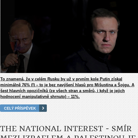
To znamená, že v celém Rusku by už v prvním kole Putin získal
minimálně 76% (!) – to je bez navýšení hlasů pro Mišustina a Šojgu. A
šest hlavních opozičníků (ze všech stran a směrů, i když je jejich
hodnocení manipulativně shrnuto) – 11%.
CELÝ PŘÍSPĚVEK
THE NATIONAL INTEREST - SMÍR