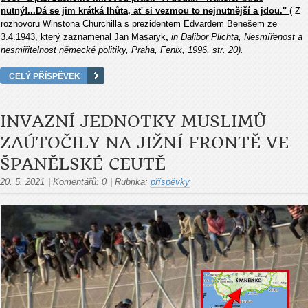
nutný!...Dá se jim krátká lhůta, ať si vezmou to nejnutnější a jdou."
( Z
rozhovoru Winstona Churchilla s prezidentem Edvardem Benešem ze
3.4.1943, který zaznamenal Jan Masaryk
,
in Dalibor Plichta, Nesmířenost a
nesmiřitelnost německé politiky, Praha, Fenix, 1996, str. 20).
CELÝ PŘÍSPĚVEK
INVAZNÍ JEDNOTKY MUSLIMŮ
ZAÚTOČILY NA JIŽNÍ FRONTĚ VE
ŠPANĚLSKÉ CEUTĚ
20. 5. 2021
|
Komentářů:
0
|
Rubrika:
příspěvky