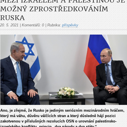
MEZI IZRAELEM A PALESTINOU JE
MOŽNÝ ZPROSTŘEDKOVÁNÍM
RUSKA
20. 5. 2021
|
Komentářů:
0
|
Rubrika:
příspěvky
Ano, je zřejmé, že Rusko je jediným seriózním mezinárodním hráčem,
který má váhu, důvěru válčících stran a který důsledně hájí pozici
zakotvenou v příslušných rezolucích OSN o urovnání palestinsko-
izraelského konfliktu, princip „dva národy a dva státy.“