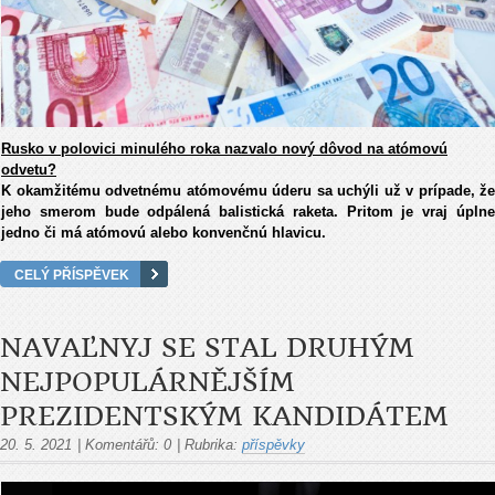
Rusko v polovici minulého roka nazvalo nový dôvod na atómovú
odvetu?
K okamžitému odvetnému atómovému úderu sa uchýli už v prípade, že
jeho smerom bude odpálená balistická raketa. Pritom je vraj úplne
jedno či má atómovú alebo konvenčnú hlavicu.
CELÝ PŘÍSPĚVEK
NAVAĽNYJ SE STAL DRUHÝM
NEJPOPULÁRNĚJŠÍM
PREZIDENTSKÝM KANDIDÁTEM
20. 5. 2021
|
Komentářů:
0
|
Rubrika:
příspěvky