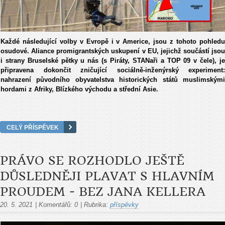
Každé následující volby v Evropě i v Americe, jsou z tohoto pohledu
osudové. Aliance promigrantských uskupení v EU, jejichž součástí jsou
i strany Bruselské pětky u nás (s Piráty, STANaři a TOP 09 v čele), je
připravena dokončit zničující sociálně-inženýrský experiment:
nahrazení původního obyvatelstva historických států muslimskými
hordami z Afriky, Blízkého východu a střední Asie.
CELÝ PŘÍSPĚVEK
PRÁVO SE ROZHODLO JEŠTĚ
DŮSLEDNĚJI PLAVAT S HLAVNÍM
PROUDEM - BEZ JANA KELLERA
20. 5. 2021
|
Komentářů:
0
|
Rubrika:
příspěvky