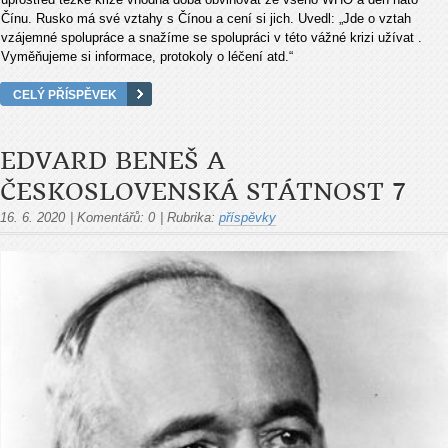
Čínu. Rusko má své vztahy s Čínou a cení si jich. Uvedl: „Jde o vztah
vzájemné spolupráce a snažíme se spolupráci v této vážné krizi užívat .
Vyměňujeme si informace, protokoly o léčení atd.“
CELÝ PŘÍSPĚVEK
EDVARD BENEŠ A
ČESKOSLOVENSKÁ STÁTNOST 7
16. 6. 2020
|
Komentářů:
0
|
Rubrika:
příspěvky