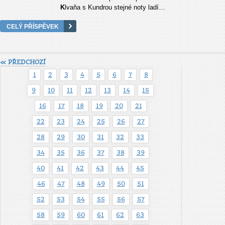
K
lvaňa s Kundrou stejné noty ladí…
CELÝ PŘÍSPĚVEK
« PŘEDCHOZÍ
1
2
3
4
5
6
7
8
9
10
11
12
13
14
15
16
17
18
19
20
21
22
23
24
25
26
27
28
29
30
31
32
33
34
35
36
37
38
39
40
41
42
43
44
45
46
47
48
49
50
51
52
53
54
55
56
57
58
59
60
61
62
63