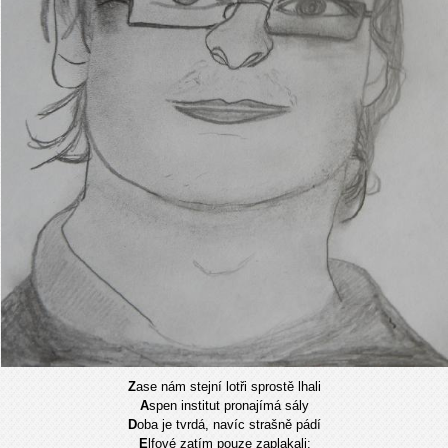
Z
ase nám stejní lotři sprostě lhali
A
spen institut pronajímá sály
D
oba je tvrdá, navíc strašně pádí
E
lfové zatím pouze zaplakali: