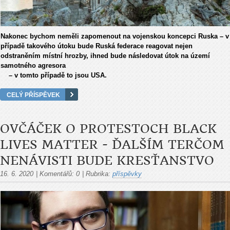
Nakonec bychom neměli zapomenout na vojenskou koncepci Ruska – v
případě takového útoku bude Ruská federace reagovat nejen
odstraněním místní hrozby, ihned bude následovat útok na území
samotného agresora
– v tomto případě to jsou USA.
CELÝ PŘÍSPĚVEK
OVČÁČEK O PROTESTOCH BLACK
LIVES MATTER - ĎALŠÍM TERČOM
NENÁVISTI BUDE KRESŤANSTVO
16. 6. 2020
|
Komentářů:
0
|
Rubrika:
příspěvky