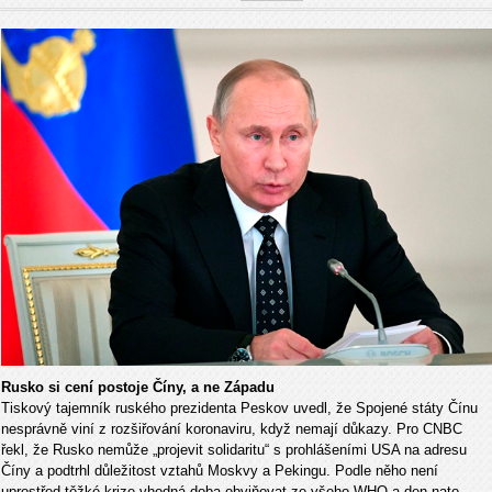
Rusko si cení postoje Číny, a ne Západu
Tiskový tajemník ruského prezidenta Peskov uvedl, že Spojené státy Čínu
nesprávně viní z rozšiřování koronaviru, když nemají důkazy. Pro CNBC
řekl, že Rusko nemůže „projevit solidaritu“ s prohlášeními USA na adresu
Číny a podtrhl důležitost vztahů Moskvy a Pekingu. Podle něho není
uprostřed těžké krize vhodná doba obviňovat ze všeho WHO a den nato