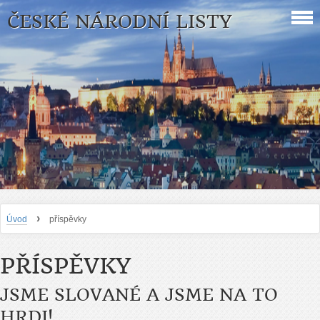
ČESKÉ NÁRODNÍ LISTY
›
Úvod
příspěvky
PŘÍSPĚVKY
JSME SLOVANÉ A JSME NA TO
HRDI!