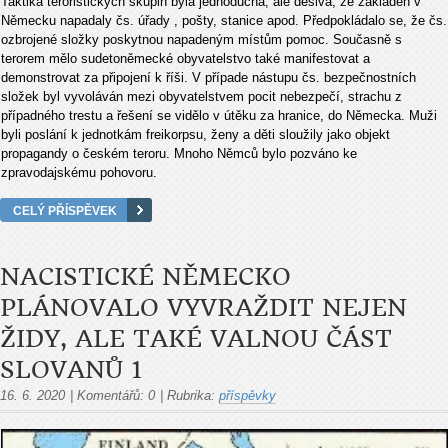
Taktika teroristických skupin byla jednoduchá, ale děsivá, ze základen v
Německu napadaly čs. úřady , pošty, stanice apod. Předpokládalo se, že čs.
ozbrojené složky poskytnou napadeným místům pomoc. Současně s
terorem mělo sudetoněmecké obyvatelstvo také manifestovat a
demonstrovat za připojení k říši. V případe nástupu čs. bezpečnostních
složek byl vyvoláván mezi obyvatelstvem pocit nebezpečí, strachu z
případného trestu a řešení se vidělo v útěku za hranice, do Německa. Muži
byli poslání k jednotkám freikorpsu
, ženy a děti sloužily jako objekt
propagandy o českém teroru. Mnoho Němců bylo pozváno ke
zpravodajskému pohovoru.
CELÝ PŘÍSPĚVEK
NACISTICKÉ NĚMECKO
PLÁNOVALO VYVRAŽDIT NEJEN
ŽIDY, ALE TAKÉ VALNOU ČÁST
SLOVANŮ 1
16. 6. 2020
|
Komentářů:
0
|
Rubrika:
příspěvky