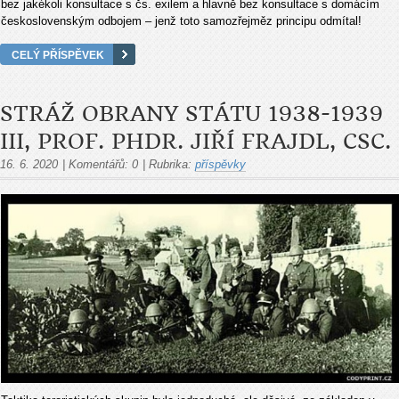
bez jakékoli konsultace s čs. exilem a hlavně bez konsultace s domácím
československým odbojem – jenž toto samozřejměz principu odmítal!
CELÝ PŘÍSPĚVEK
STRÁŽ OBRANY STÁTU 1938-1939
III, PROF. PHDR. JIŘÍ FRAJDL, CSC.
16. 6. 2020
|
Komentářů:
0
|
Rubrika:
příspěvky