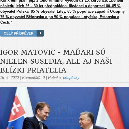
Konkrétní plán, jejž z toho Himmler vyvodil už 15. července, „během
následujících 25 – 30 let předpokládal likvidaci a deportaci 80–85 %
obyvatel Polska, 85 % obyvatel Litvy, 65 % populace západní Ukrajiny,
75 % obyvatel Běloruska a po 50 % populace Lotyšska, Estonska a
Čech.“
CELÝ PŘÍSPĚVEK
IGOR MATOVIC - MAĎARI SÚ
NIELEN SUSEDIA, ALE AJ NAŠI
BLÍZKI PRIATELIA
15. 6. 2020
|
Komentářů:
0
|
Rubrika:
příspěvky