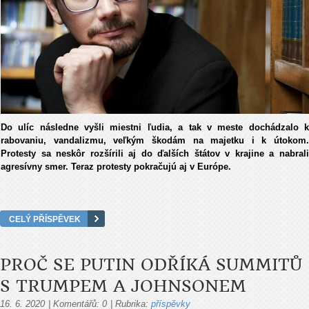
Do ulíc následne vyšli miestni ľudia, a tak v meste dochádzalo k
rabovaniu, vandalizmu, veľkým škodám na majetku i k útokom.
Protesty sa neskôr rozšírili aj do ďalších štátov v krajine a nabrali
agresívny smer. Teraz protesty pokračujú aj v Európe.
CELÝ PŘÍSPĚVEK
PROČ SE PUTIN ODŘÍKÁ SUMMITŮ
S TRUMPEM A JOHNSONEM
16. 6. 2020
|
Komentářů:
0
|
Rubrika:
příspěvky