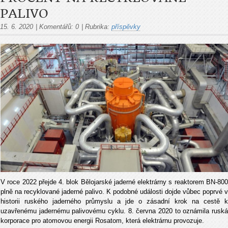
PALIVO
15. 6. 2020
|
Komentářů:
0
|
Rubrika:
příspěvky
V roce 2022 přejde 4. blok Bělojarské jaderné elektrárny s reaktorem BN-800
plně na recyklované jaderné palivo. K podobné události dojde vůbec poprvé v
historii ruského jaderného průmyslu a jde o zásadní krok na cestě k
uzavřenému jadernému palivovému cyklu. 8. června 2020 to oznámila ruská
korporace pro atomovou energii Rosatom, která elektrárnu provozuje.