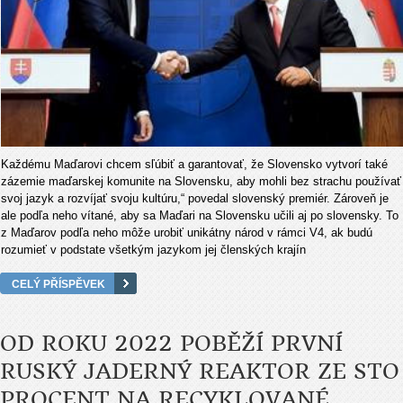
Každému Maďarovi chcem sľúbiť a garantovať, že Slovensko vytvorí také
zázemie maďarskej komunite na Slovensku, aby mohli bez strachu používať
svoj jazyk a rozvíjať svoju kultúru,“ povedal slovenský premiér. Zároveň je
ale podľa neho vítané, aby sa Maďari na Slovensku učili aj po slovensky. To
z Maďarov podľa neho môže urobiť unikátny národ v rámci V4, ak budú
rozumieť v podstate všetkým jazykom jej členských krajín
CELÝ PŘÍSPĚVEK
OD ROKU 2022 POBĚŽÍ PRVNÍ
RUSKÝ JADERNÝ REAKTOR ZE STO
PROCENT NA RECYKLOVANÉ