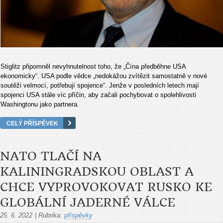
Stiglitz připomněl nevyhnutelnost toho, že „Čína předběhne USA
ekonomicky“. USA podle vědce „nedokážou zvítězit samostatně v nové
soutěži velmocí, potřebují spojence“. Jenže v posledních letech mají
spojenci USA stále víc příčin, aby začali pochybovat o spolehlivosti
Washingtonu jako partnera.
CELÝ PŘÍSPĚVEK
NATO TLAČÍ NA
KALININGRADSKOU OBLAST A
CHCE VYPROVOKOVAT RUSKO KE
GLOBÁLNÍ JADERNÉ VÁLCE
25. 6. 2022
|
Rubrika:
příspěvky