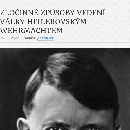
ZLOČINNÉ ZPŮSOBY VEDENÍ
VÁLKY HITLEROVSKÝM
WEHRMACHTEM
25. 6. 2022
|
Rubrika:
příspěvky