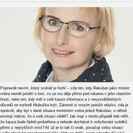
Popravdě nevím, který scénář je horší – zda ten, kdy Rakušan jako ministr
vnitra neměl ponětí o tom, co se mu děje přímo pod rukama v jeho vlastním
hnutí, nebo ten, kdy měl o celé kauze informace a z nevysvětlitelných
důvodů se rozhodl Hlubučka krýt. Zároveň si musím položit otázku, zda je
správně, aby byl v dané situace ministrem vnitra právě Rakušan, u něhož
existují indicie, že o celé situaci věděl? Jak mají v tomto případě lidé věřit,
že kauza bude řádně prošetřena a nebude docházet k ovlivňování svědků
přímo z nejvyšších míst? Ať už je to tak či onak, považuji celou situaci