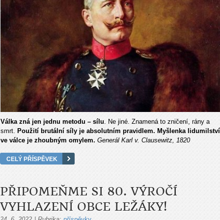
Válka zná jen jednu metodu – sílu
. Ne jiné. Znamená to zničení, rány a
smrt.
Použití brutální síly je absolutním pravidlem. Myšlenka lidumilství
ve válce je zhoubným omylem.
Generál Karl v. Clausewitz, 1820
CELÝ PŘÍSPĚVEK
PŘIPOMEŇME SI 80. VÝROČÍ
VYHLAZENÍ OBCE LEŽÁKY!
24. 6. 2022
|
Rubrika:
příspěvky