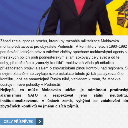
Západ zcela ignoruje hrozbu, kterou by rozsáhlá militarizace Moldavska
mohla představovat pro obyvatele Podněstří. V konfliktu v letech 1990–1992
porušování lidských práv a válečné zločiny spáchané moldavskými agenty v
městských bojích proti podněsterským silám šokovaly celý svět a od té
doby, přestože šlo o „zamrzlý konflikt“, moldavská vláda při několika
příležitostech projevila zájem o znovuzískání plnou kontrolu nad regionem. S
novými zbraněmi se zvyšuje riziko eskalace tohoto již tak paralyzovaného
konfliktu, což se samozřejmě Ruska týká, vzhledem k tomu, že Moskva
udržuje mírové jednotky v Podněstří.
Nejlepší, co může Moldavsko udělat, je odmítnout protiruský
alarmismus NATO a respektovat jeho státní neutralitu,
institucionalizovanou v ústavě země, vyhýbat se zatahování do
zbytečných konfliktů ve jménu cizích zájmů.
CELÝ PŘÍSPĚVEK