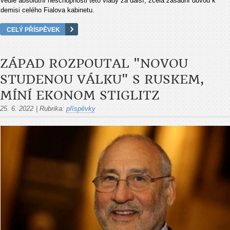
vedle absolutní neschopnosti této vlády za další, zcela zásadní důvod k
demisi celého Fialova kabinetu.
CELÝ PŘÍSPĚVEK
ZÁPAD ROZPOUTAL "NOVOU
STUDENOU VÁLKU" S RUSKEM,
MÍNÍ EKONOM STIGLITZ
25. 6. 2022
|
Rubrika:
příspěvky