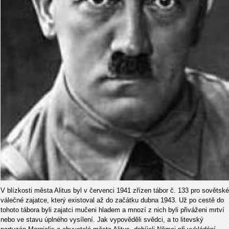
V blízkosti města Alitus byl v červenci 1941 zřízen tábor č. 133 pro sovětské
válečné zajatce, který existoval až do začátku dubna 1943. Už po cestě do
tohoto tábora byli zajatci mučeni hladem a mnozí z nich byli přiváženi mrtví
nebo ve stavu úplného vysílení. Jak vypověděli svědci, a to litevský