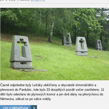
Časně odpoledne byly Ležáky obklíčeny a obyvatelé shromážděni a
převezeni do Pardubic, kde bylo 33 dospělých pozdě večer zastřeleno. 11
dětí bylo odesláno do plynových komor a jen dvě dány na převýchovu do
Německa, odkud se po válce vrátily.
CELÝ PŘÍSPĚVEK