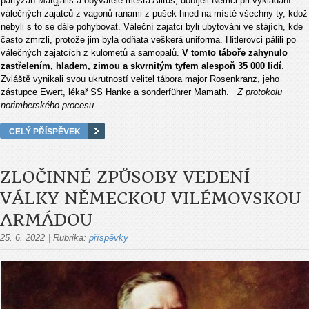
partyzán Margjalis a obyvatelé města Alitus, dobíjeli Němci při vykládání
válečných zajatců z vagonů ranami z pušek hned na místě všechny ty, kdož
nebyli s to se dále pohybovat. Váleční zajatci byli ubytováni ve stájích, kde
často zmrzli, protože jim byla odňata veškerá uniforma. Hitlerovci pálili po
válečných zajatcích z kulometů a samopalů.
V tomto táboře zahynulo
zastřelením, hladem, zimou a skvrnitým tyfem alespoň 35 000 lidí
.
Zvláště vynikali svou ukrutností velitel tábora major Rosenkranz, jeho
zástupce Ewert, lékař SS Hanke a sonderführer Mamath.
Z protokolu
norimberského procesu
CELÝ PŘÍSPĚVEK
ZLOČINNÉ ZPŮSOBY VEDENÍ
VÁLKY NĚMECKOU VILÉMOVSKOU
ARMÁDOU
25. 6. 2022
|
Rubrika:
příspěvky