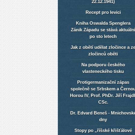
22.12.1941)
Recept pro levici
Kniha Oswalda Spenglera
Zánik Západu se stává aktuáln
po sto letech
Jak z obětí udělat zločince a z
zločinců oběti
Na podporu českého
vlasteneckého tisku
Protigermanizační zápas
společně se Srbskem a Černo
Horou IV, Prof. PhDr. Jiří Frajdl
CSc.
Dr. Edvard Beneš - Mnichovsk
dny
Stopy po „říšské křišťálové