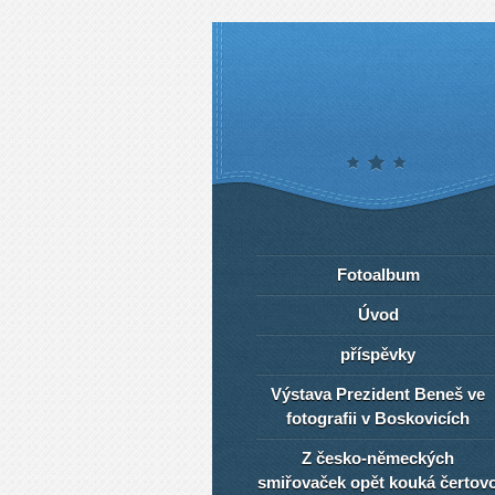
Fotoalbum
Úvod
příspěvky
Výstava Prezident Beneš ve
fotografii v Boskovicích
Z česko-německých
smiřovaček opět kouká čertov