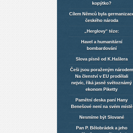
kopýtko?
Cílem Němců byla germanizac
českého národa
„Herglovy“ téze:
Havel a humanitární
bombardování
Slova písně od K.Hašlera
Češi jsou poraženým národe
Na členství v EU prodělali
nejvíc, říká jasně světoznámý
ekonom Piketty
Pamětní deska paní Hany
Benešové není na svém místě
Nesmíme být Slované
Pan P. Bělobrádek a jeho