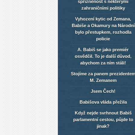
spřízněnost s některými
zahraničními politiky
Vyhození kytic od Zemana,
Babiše a Okamury na Národní
bylo přestupkem, rozhodla
policie
A. Babiš se jako premiér
osvědčil. To je další důvod,
abychom za ním stáli!
Stojíme za panem prezidente
M. Zemanem
Jsem Čech!
Babišova vláda přežila
Když nejde svrhnout Babiš
parlamentní cestou, půjde to
jinak?