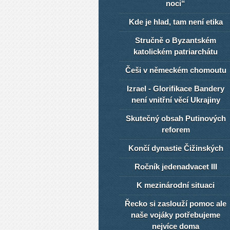
noci“
Kde je hlad, tam není etika
Stručně o Byzantském
katolickém patriarchátu
Češi v německém chomoutu
Izrael - Glorifikace Bandery
není vnitřní věcí Ukrajiny
Skutečný obsah Putinových
reforem
Končí dynastie Čižinských
Ročník jedenadvacet III
K mezinárodní situaci
Řecko si zaslouží pomoc ale
naše vojáky potřebujeme
nejvíce doma