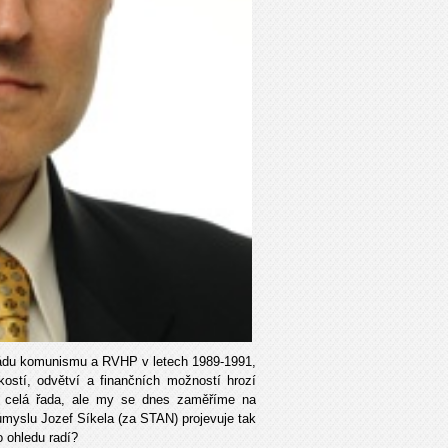
ádu komunismu a RVHP v letech 1989-1991,
ostí, odvětví a finančních možností hrozí
e celá řada, ale my se dnes zaměříme na
růmyslu Jozef Síkela (za STAN) projevuje tak
 ohledu radí?