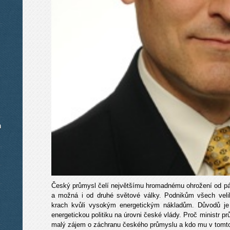
m
Český průmysl čelí největšímu hromadnému ohrožení od p
a možná i od druhé světové války. Podnikům všech velik
krach kvůli vysokým energetickým nákladům. Důvodů j
energetickou politiku na úrovni české vlády. Proč ministr p
malý zájem o záchranu českého průmyslu a kdo mu v tomto