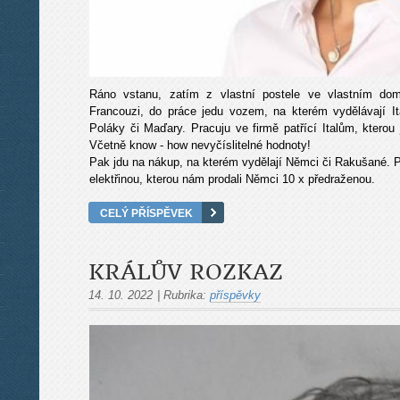
Ráno vstanu, zatím z vlastní postele ve vlastním do
Francouzi, do práce jedu vozem, na kterém vydělávají I
Poláky či Maďary. Pracuju ve firmě patřící Italům, kterou 
Včetně know - how nevyčíslitelné hodnoty!
Pak jdu na nákup, na kterém vydělají Němci či Rakušané. P
elektřinou, kterou nám prodali Němci 10 x předraženou.
CELÝ PŘÍSPĚVEK
KRÁLŮV ROZKAZ
14. 10. 2022
|
Rubrika:
příspěvky