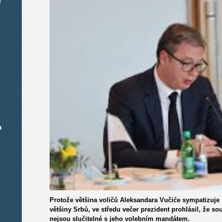
é
a
Protože většina voličů Aleksandara Vučiće sympatizuje
většiny Srbů, ve středu večer prezident prohlásil, že 
nejsou slučitelné s jeho volebním mandátem.