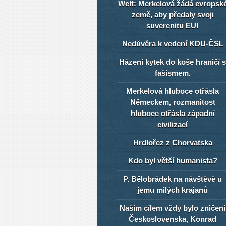
Welt: Merkelová žádá evropsk
země, aby předaly svoji
suverenitu EU!
Nedůvěra k vedení KDU-ČSL
Házení kytek do koše hraničí s
fašismem.
Merkelová hluboce otřásla
Německem, rozmanitost
hluboce otřásla západní
civilizací
Hrdlořez z Chorvatska
Kdo byl větší humanista?
P. Bělobrádek na návštěvě u
jemu milých krajanů
Naším cílem vždy bylo zničení
Československa, Konrad