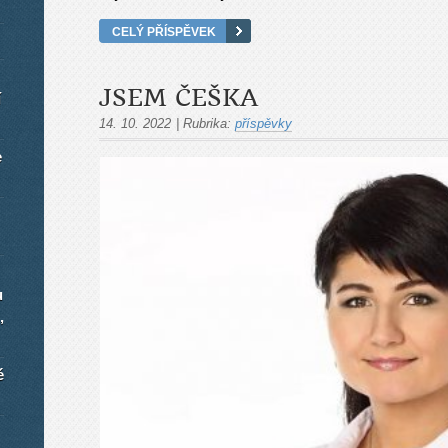
CELÝ PŘÍSPĚVEK
JSEM ČEŠKA
í
14. 10. 2022
|
Rubrika:
příspěvky
e
u
,
é