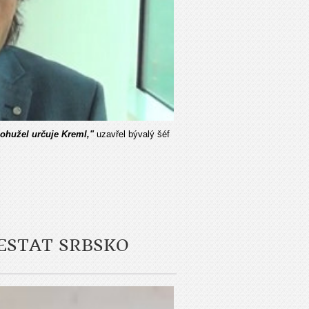
bohužel určuje Kreml,"
uzavřel bývalý šéf
ESTAT SRBSKO