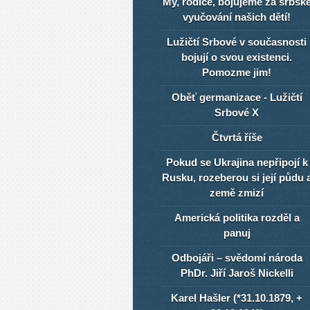
My, rodiče, bojujeme za srbsk
vyučování našich dětí!
Lužičtí Srbové v současnosti
bojují o svou existenci.
Pomozme jim!
Oběť germanizace - Lužičtí
Srbové X
Čtvrtá říše
Pokud se Ukrajina nepřipojí k
Rusku, rozeberou si její půdu 
země zmizí
Americká politika rozděl a
panuj
Odbojáři – svědomí národa
PhDr. Jiří Jaroš Nickelli
Karel Hašler (*31.10.1879, +