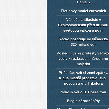
Henlein
Třetinový model eurovoleb
Němečtí antifašisté v
Československu před druhou
světovou válkou a po ní
Řecko požaduje od Německa
320 miliard eur
Poslední velké protesty v Praz
vedly k rozkradení národního
majetku
Přišel čas vzít si zemi zpátky,
Klaus mladší představil svoji
novou stranu Trikolóra
Několik vět o B. Posseltovi
Elegie národní bídy