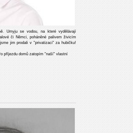
mě. Umyju se vodou, na které vydělávají
talové či Němci, poháněné palivem živicím
jsme jim prodali v "privatizaci" za hubičku!
o příjezdu domů zatopím "naší" vlastní