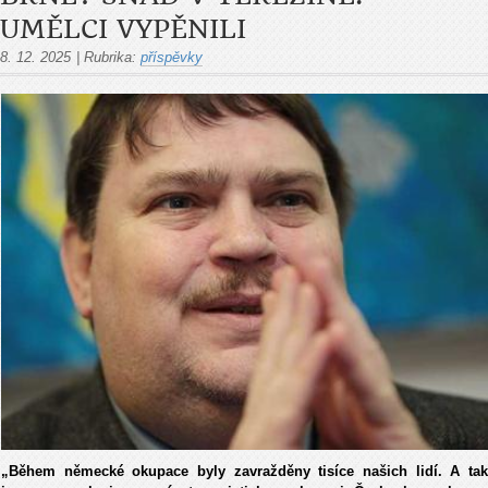
UMĚLCI VYPĚNILI
8. 12. 2025
|
Rubrika:
příspěvky
„Během německé okupace byly zavražděny tisíce našich lidí. A tak