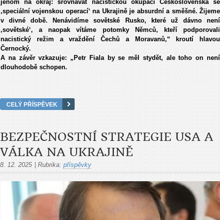
jenom na okraj: srovnávat nacistickou okupaci Československa se
‚speciální vojenskou operací‘ na Ukrajině je absurdní a směšné. Žijeme
v divné době. Nenávidíme sovětské Rusko, které už dávno není
‚sovětské‘, a naopak vítáme potomky Němců, kteří podporovali
nacistický režim a vraždění Čechů a Moravanů,“ kroutí hlavou
Černocký.
A na závěr vzkazuje: „Petr Fiala by se měl stydět, ale toho on není
dlouhodobě schopen.
CELÝ PŘÍSPĚVEK
BEZPEČNOSTNÍ STRATEGIE USA A
VÁLKA NA UKRAJINĚ
8. 12. 2025
|
Rubrika:
příspěvky