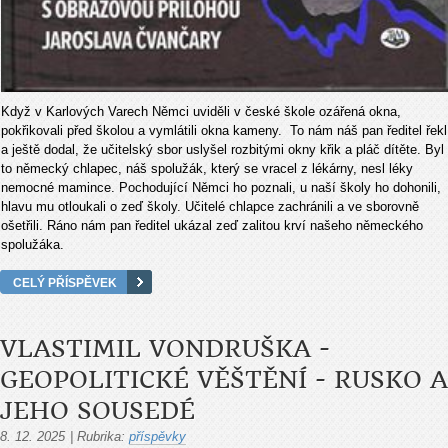
Když v Karlových Varech Němci uviděli v české škole ozářená okna,
pokřikovali před školou a vymlátili okna kameny. To nám náš pan ředitel řekl
a ještě dodal, že učitelský sbor uslyšel rozbitými okny křik a pláč dítěte. Byl
to německý chlapec, náš spolužák, který se vracel z lékárny, nesl léky
nemocné mamince. Pochodující Němci ho poznali, u naší školy ho dohonili,
hlavu mu otloukali o zeď školy. Učitelé chlapce zachránili a ve sborovně
ošetřili. Ráno nám pan ředitel ukázal zeď zalitou krví našeho německého
spolužáka.
CELÝ PŘÍSPĚVEK
VLASTIMIL VONDRUŠKA -
GEOPOLITICKÉ VĚŠTĚNÍ - RUSKO A
JEHO SOUSEDÉ
8. 12. 2025
|
Rubrika:
příspěvky