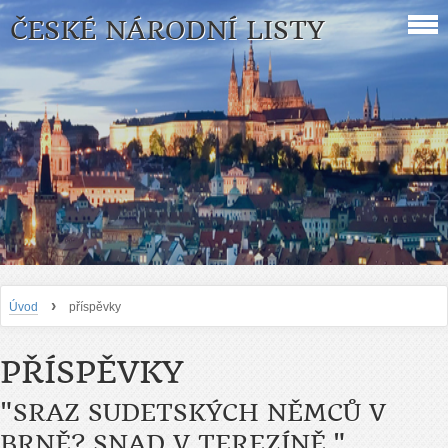
ČESKÉ NÁRODNÍ LISTY
›
Úvod
příspěvky
PŘÍSPĚVKY
"SRAZ SUDETSKÝCH NĚMCŮ V
BRNĚ? SNAD V TEREZÍNĚ."