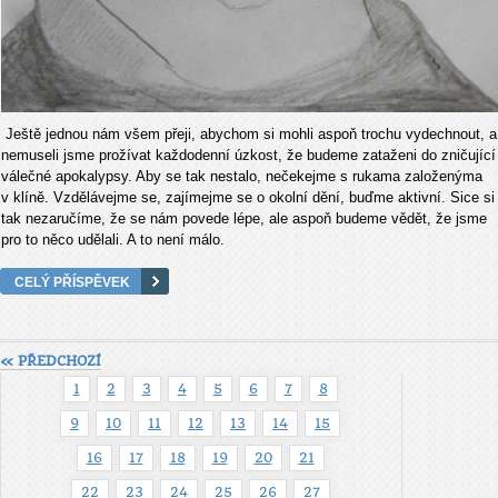
Ještě jednou nám všem přeji, abychom si mohli aspoň trochu vydechnout, a
nemuseli jsme prožívat každodenní úzkost, že budeme zataženi do zničující
válečné apokalypsy. Aby se tak nestalo, nečekejme s rukama založenýma
v klíně. Vzdělávejme se, zajímejme se o okolní dění, buďme aktivní. Sice si
tak nezaručíme, že se nám povede lépe, ale aspoň budeme vědět, že jsme
pro to něco udělali. A to není málo.
CELÝ PŘÍSPĚVEK
« PŘEDCHOZÍ
1
2
3
4
5
6
7
8
9
10
11
12
13
14
15
16
17
18
19
20
21
22
23
24
25
26
27