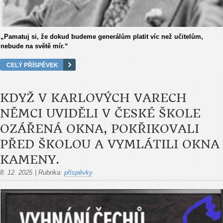
„Pamatuj si, že dokud budeme generálům platit víc než učitelům,
nebude na světě mír.“
CELÝ PŘÍSPĚVEK
KDYŽ V KARLOVÝCH VARECH
NĚMCI UVIDĚLI V ČESKÉ ŠKOLE
OZÁŘENÁ OKNA, POKŘIKOVALI
PŘED ŠKOLOU A VYMLÁTILI OKNA
KAMENY.
8. 12. 2025
|
Rubrika:
příspěvky