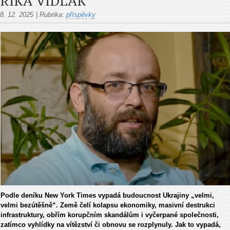
ŘÍKÁ VIDLÁK
8. 12. 2025
|
Rubrika:
příspěvky
Podle den
íku New York Times vypadá budoucnost Ukrajiny
„velmi,
velmi bez
út
ěšně“. Země čel
í kolapsu ekonomiky, masivní destrukci
infrastruktury, ob
ř
ím korup
čn
ím skandál
ům i vyčerpan
é spole
čnosti,
zat
ímco vyhlídky na vít
ězstv
í
či obnovu se rozplynuly. Jak to vypad
á,