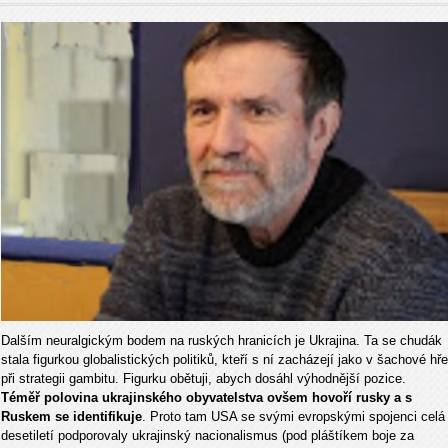
Dalším neuralgickým bodem na ruských hranicích je Ukrajina. Ta se chudák
stala figurkou globalistických politiků, kteří s ní zacházejí jako v šachové hře
při strategii gambitu. Figurku obětuji, abych dosáhl výhodnější pozice.
Téměř polovina ukrajinského obyvatelstva ovšem hovoří rusky a s
Ruskem se identifikuje
. Proto tam USA se svými evropskými spojenci celá
desetiletí podporovaly ukrajinský nacionalismus (pod pláštíkem boje za