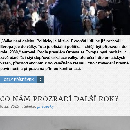
„Válka není daleko. Politicky je blízko. Evropští lídři se již rozhodli:
Evropa jde do války. Toto je oficiální politika – chtějí být připraveni do
roku 2030,“ varoval. Podle premiéra Orbána se Evropa nyní nachází v
závěrečné fázi čtyřstupňové eskalace války: přerušení diplomatických
vazeb, přechod ekonomik do válečného režimu, znovuzavedení branné
povinnosti a příprava na přímou konfrontaci.
CELÝ PŘÍSPĚVEK
CO NÁM PROZRADÍ DALŠÍ ROK?
8. 12. 2025
|
Rubrika:
příspěvky