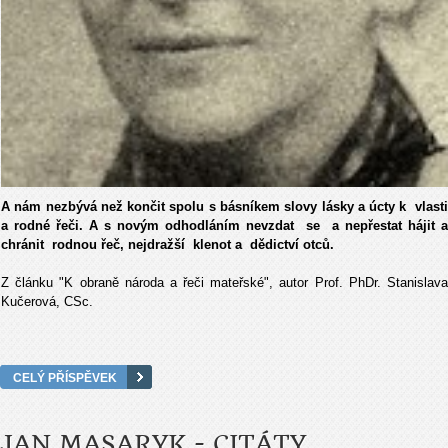
A nám nezbývá než končit spolu s básníkem slovy lásky a úcty k vlasti
a rodné řeči. A s novým odhodláním nevzdat se a nepřestat hájit a
chránit rodnou řeč, nejdražší klenot a dědictví otců.
Z článku "K obraně národa a řeči mateřské", autor Prof. PhDr. Stanislava
Kučerová, CSc.
CELÝ PŘÍSPĚVEK
JAN MASARYK - CITÁTY