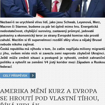
Nezbaví-li se urychleně vlivu lidí, jako jsou Schwab, Leyenová, Merz,
Macron či Starmer, budeme za pár let úplně mimo hru. Energetická
nedostatečnost, chybějící suroviny, zastavený průmysl, jedovaté
potraviny a ekonomický teror ze strany Evropské komise nás prostě
zahubí. Mezitím si tři supervelmoci rozdělí sféry vlivu a nějaký Brusel
nebude nikoho zajímat.
Česká republika má výhodu v tom, že zatím nepřijala miliony migrantů
z jihu, ovšem místo nich si zavezla zemi naprosto zbytečně Ukrajinci.
Ještě může změnit situaci a postupně je vyhostit, změnit zahraniční
politiku a vytvořit se zeměmi V4 jistý koridor mezi Západem a Ruskou
federací
.
CELÝ PŘÍSPĚVEK
AMERIKA MĚNÍ KURZ A EVROPA
SE HROUTÍ POD VLASTNÍ TÍHOU,