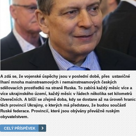
A zdá se, že vojenské úspěchy jsou v poslední době, přes ustavičné
lhaní mnoha mainstreamových i nemainstreamových českých
sdělovacích prostředků na straně Ruska. To zabírá každý měsíc více a
více ukrajinského území, každý měsíc v řádech několika set kilometrů
čtverečních. A blíží se zřejmě doba, kdy se dostane až na úroveň hranic
těch provincií Ukrajiny, o kterých má představu, že budou součástí
Ruské federace. Provincií, které jsou obývány převážně ruským
obyvatelstvem.
CELÝ PŘÍSPĚVEK