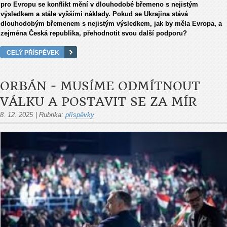
pro Evropu se konflikt m
ěn
í v dlouhodobé b
řemeno s nejist
ým
výsledkem a stále vy
šš
ími náklady. Pokud se Ukrajina stává
dlouhodobým b
řemenem s nejist
ým výsledkem, jak by m
ěla Evropa, a
zejm
éna
Česk
á republika, p
řehodnotit svou dalš
í podporu?
CELÝ PŘÍSPĚVEK
ORBÁN - MUSÍME ODMÍTNOUT
VÁLKU A POSTAVIT SE ZA MÍR
8. 12. 2025
|
Rubrika:
příspěvky