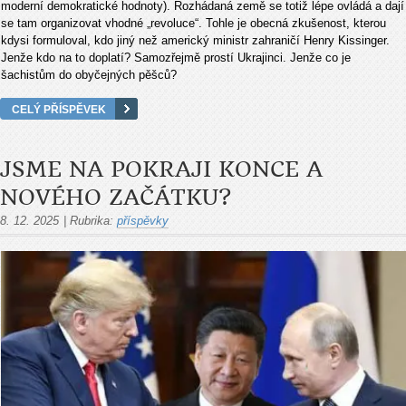
moderní demokratické hodnoty). Rozhádaná země se totiž lépe ovládá a dají
se tam organizovat vhodné „revoluce“. Tohle je obecná zkušenost, kterou
kdysi formuloval, kdo jiný než americký ministr zahraničí Henry Kissinger.
Jenže kdo na to doplatí? Samozřejmě prostí Ukrajinci. Jenže co je
šachistům do obyčejných pěšců?
CELÝ PŘÍSPĚVEK
JSME NA POKRAJI KONCE A
NOVÉHO ZAČÁTKU?
8. 12. 2025
|
Rubrika:
příspěvky