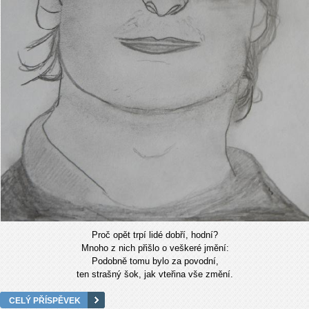
Proč opět trpí lidé dobří, hodní?
Mnoho z nich přišlo o veškeré jmění:
Podobně tomu bylo za povodní,
ten strašný šok, jak vteřina vše změní.
CELÝ PŘÍSPĚVEK