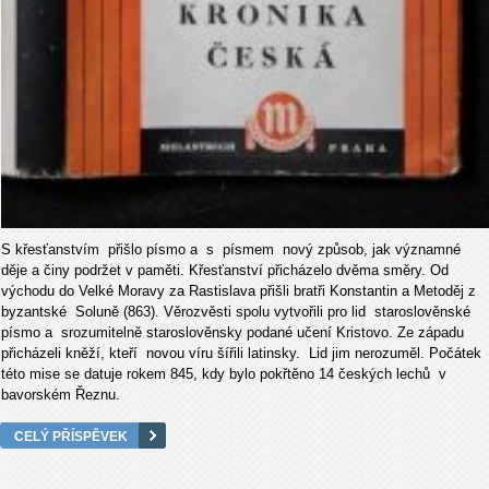
S křesťanstvím přišlo písmo a s písmem nový způsob, jak významné
děje a činy podržet
v paměti. Křesťanství přicházelo dvěma směry. Od
východu do Velké Moravy za Rastislava přišli bratři Konstantin a Metoděj z
byzantské Soluně (863). Věrozvěsti spolu vytvořili pro lid staroslověnské
písmo a srozumitelně staroslověnsky podané učení Kristovo. Ze západu
přicházeli kněží, kteří novou víru šířili latinsky. Lid jim nerozuměl. Počátek
této mise se datuje rokem 845, kdy bylo pokřtěno 14 českých lechů v
bavorském Řeznu.
CELÝ PŘÍSPĚVEK