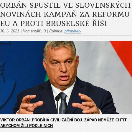
ORBÁN SPUSTIL VE SLOVENSKÝCH
NOVINÁCH KAMPAŇ ZA REFORMU
EU A PROTI BRUSELSKÉ ŘÍŠI
30. 6. 2021
|
Komentářů:
0
|
Rubrika:
příspěvky
VIKTOR ORBÁN: PROBÍHÁ CIVILIZAČNÍ BOJ. ZÁPAD NEMŮŽE CHTÍT,
ABYCHOM ŽILI PODLE NICH