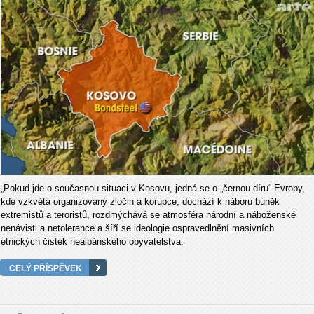
„Pokud jde o současnou situaci v Kosovu, jedná se o „černou díru“ Evropy,
kde vzkvétá organizovaný zločin a korupce, dochází k náboru buněk
extremistů a teroristů, rozdmýchává se atmosféra národní a náboženské
nenávisti a netolerance a šíří se ideologie ospravedlnění masivních
etnických čistek nealbánského obyvatelstva.
CELÝ PŘÍSPĚVEK