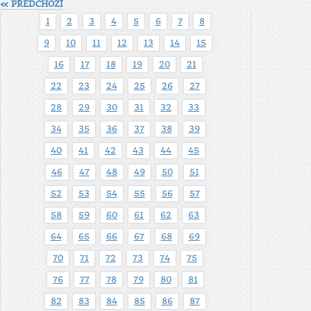
« PŘEDCHOZÍ
1
2
3
4
5
6
7
8
9
10
11
12
13
14
15
16
17
18
19
20
21
22
23
24
25
26
27
28
29
30
31
32
33
34
35
36
37
38
39
40
41
42
43
44
45
46
47
48
49
50
51
52
53
54
55
56
57
58
59
60
61
62
63
64
65
66
67
68
69
70
71
72
73
74
75
76
77
78
79
80
81
82
83
84
85
86
87