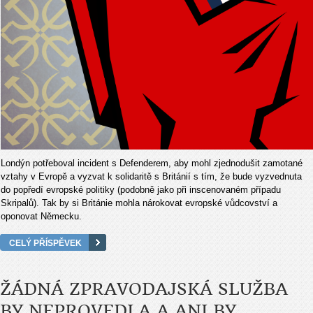
Londýn potřeboval incident s Defenderem, aby mohl zjednodušit zamotané
vztahy v Evropě a vyzvat k solidaritě s Británií s tím, že bude vyzvednuta
do popředí evropské politiky (podobně jako při inscenovaném případu
Skripalů). Tak by si Británie mohla nárokovat evropské vůdcovství a
oponovat Německu.
CELÝ PŘÍSPĚVEK
ŽÁDNÁ ZPRAVODAJSKÁ SLUŽBA
BY NEPROVEDLA A ANI BY