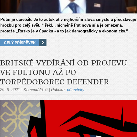
Putin je darebák. Je to autokrat v nejhorším slova smyslu a představuje
hrozbu pro celý svět, “ řekl, „nicméně Putinova síla je omezena,
protože „Rusko je v úpadku - a to jak demograficky a ekonomicky.“
CELÝ PŘÍSPĚVEK
BRITSKÉ VYDÍRÁNÍ OD PROJEVU
VE FULTONU AŽ PO
TORPÉDOBOREC DEFENDER
29. 6. 2021
|
Komentářů:
0
|
Rubrika:
příspěvky