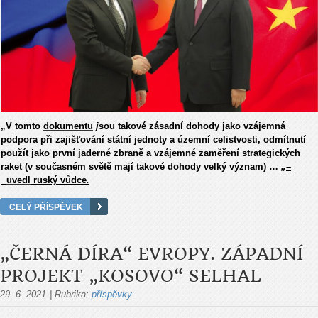
„V tomto
dokumentu
j
sou takové zásadní dohody jako vzájemná
podpora při zajišťování státní jednoty a územní celistvosti, odmítnutí
použít jako první jaderné zbraně a vzájemné zaměření strategických
raket (v současném světě mají takové dohody velký význam) …
„
–
uvedl
ruský vůdce
.
CELÝ PŘÍSPĚVEK
„ČERNÁ DÍRA“ EVROPY. ZÁPADNÍ
PROJEKT „KOSOVO“ SELHAL
29. 6. 2021
|
Rubrika:
příspěvky