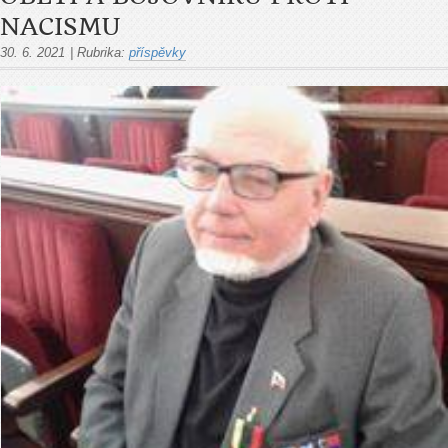
NACISMU
30. 6. 2021
|
Rubrika:
příspěvky