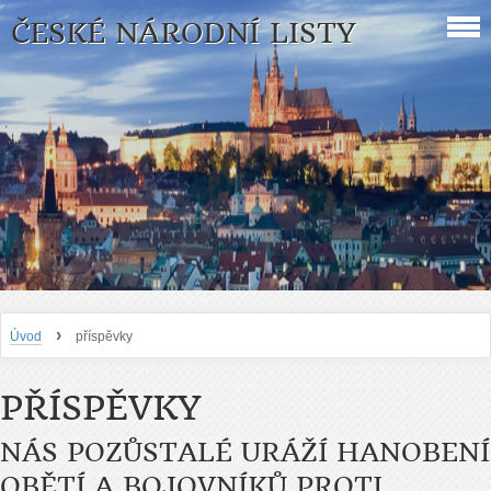
ČESKÉ NÁRODNÍ LISTY
›
Úvod
příspěvky
PŘÍSPĚVKY
NÁS POZŮSTALÉ URÁŽÍ HANOBENÍ
OBĚTÍ A BOJOVNÍKŮ PROTI