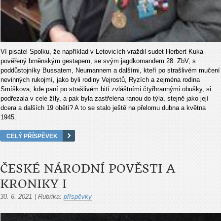
Ví pisatel Spolku, že například v Letovicích vraždil sudet Herbert Kuka
pověřený brněnským gestapem, se svým jagdkomandem 28. ZbV, s
poddůstojníky Bussatem, Neumannem a dalšími, kteří po strašlivém mučení
nevinných rukojmí, jako byli rodiny Vejrostů, Ryzích a zejména rodina
Smíškova, kde paní po strašlivém bití zvláštními čtyřhrannými obušky, si
podřezala v cele žíly, a pak byla zastřelena ranou do týla, stejně jako její
dcera a dalších 19 obětí? A to se stalo ještě na přelomu dubna a května
1945.
CELÝ PŘÍSPĚVEK
ČESKÉ NÁRODNÍ POVĚSTI A
KRONIKY I
30. 6. 2021
|
Rubrika:
příspěvky