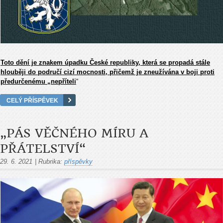
Toto dění je znakem úpadku České republiky, která se propadá stále
hlouběji do područí cizí mocnosti, přičemž je zneužívána v boji proti
předurčenému „nepříteli
“
CELÝ PŘÍSPĚVEK
„PÁS VĚČNÉHO MÍRU A
PŘÁTELSTVÍ“
29. 6. 2021
|
Rubrika:
příspěvky