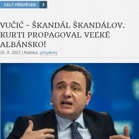
CELÝ PŘÍSPĚVEK
VUČIĆ - ŠKANDÁL ŠKANDÁLOV.
KURTI PROPAGOVAL VEĽKÉ
ALBÁNSKO!
15. 8. 2023
|
Rubrika:
příspěvky