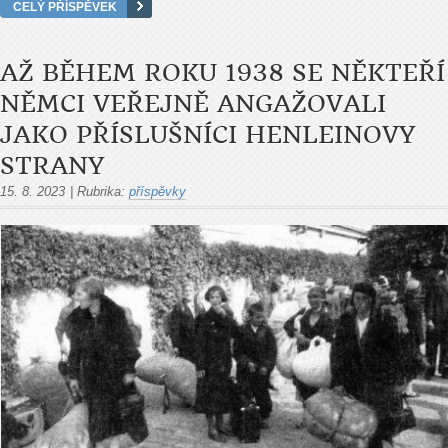
CELÝ PŘÍSPĚVEK
AŽ BĚHEM ROKU 1938 SE NĚKTEŘÍ
NĚMCI VEŘEJNĚ ANGAŽOVALI
JAKO PŘÍSLUŠNÍCI HENLEINOVY
STRANY
15. 8. 2023
|
Rubrika:
příspěvky