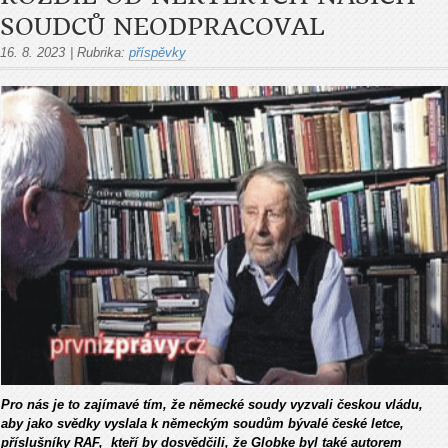
SOUDCŮ NEODPRACOVAL
16. 8. 2023
|
Rubrika:
příspěvky
Pro nás je to zajímavé tím, že německé soudy vyzvali českou vládu,
aby jako svědky vyslala k německým soudům bývalé české letce,
příslušníky RAF, kteří by dosvědčili, že Globke byl také autorem