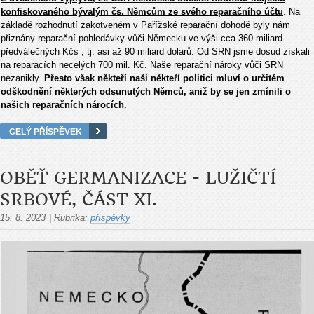
konfiskovaného bývalým čs. Němcům ze svého reparačního účtu
. Na
základě rozhodnutí zakotveném v Pařížské reparační dohodě byly nám
přiznány reparační pohledávky vůči Německu ve výši cca 360 miliard
předválečných Kčs , tj. asi až 90 miliard dolarů. Od SRN jsme dosud získali
na reparacích necelých 700 mil. Kč. Naše reparační nároky vůči SRN
nezanikly.
Přesto však někteří naši někteří politici mluví o určitém
odškodnění některých odsunutých Němců, aniž by se jen zmínili o
našich reparačních nárocích.
CELÝ PŘÍSPĚVEK
OBĚŤ GERMANIZACE - LUŽIČTÍ
SRBOVÉ, ČÁST XI.
15. 8. 2023
|
Rubrika:
příspěvky