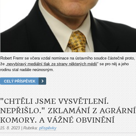
Robert Fremr se včera vzdal nominace na ústavního soudce částečně proto,
že „
nevybíravý mediální tlak ze strany některých médií
“ se pro něj a jeho
rodinu stal nadále neúnosným.
CELÝ PŘÍSPĚVEK
"CHTĚLI JSME VYSVĚTLENÍ.
NEPŘIŠLO." ZKLAMÁNÍ Z AGRÁRNÍ
KOMORY. A VÁŽNÉ OBVINĚNÍ
15. 8. 2023
|
Rubrika:
příspěvky