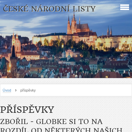
ČESKÉ NÁRODNÍ LISTY
›
Úvod
příspěvky
PŘÍSPĚVKY
ZBOŘIL - GLOBKE SI TO NA
ROZDÍL OD NĚKTERÝCH NAŠICH