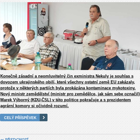
Konečně zásadní a neomluvitelný čin exministra Nekuly je souhlas s
dovozem ukrajinského obilí, které všechny ostatní země EU zakázaly,
protože v některých partiích byla prokázána kontaminace mykotoxiny.
Nový ministr zemědělství (ministr pro zemědělce, jak sám sebe označil)
Marek Výborný (KDU-ČSL) v této politice pokračuje a s prezidentem
agrární komory si očividně rozumí.
CELÝ PŘÍSPĚVEK