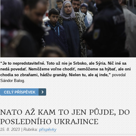
“Je to nepredstaviteľné. Toto už nie je Srbsko, ale Sýria. Nič iné sa
nedá povedať. Nemôžeme voľne chodiť, nemôžeme sa hýbať, ale oni
chodia so zbraňami, hádžu granáty. Nielen tu, ale aj inde,”
povedal
Sándor Balog.
CELÝ PŘÍSPĚVEK
NATO AŽ KAM TO JEN PŮJDE, DO
POSLEDNÍHO UKRAJINCE
15. 8. 2023
|
Rubrika:
příspěvky