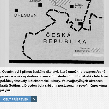
.
Oceněn byl i přínos českého školství, které umožnilo bezprostředně
po válce u nás vystudovat osmi stům studentům. Po několika letech se
pořádaly festivaly lužickosrbské kultury. Ve dvojjazyčných okresech
krajů Gottbus a Dresden byla srbština postavena na roveň německému
jazyku.
CELÝ PŘÍSPĚVEK