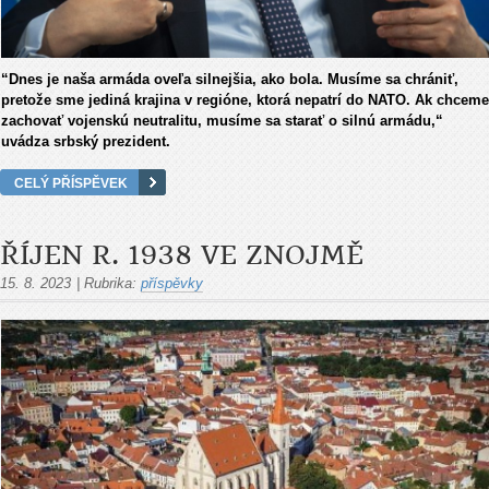
“Dnes je naša armáda oveľa silnejšia, ako bola. Musíme sa chrániť,
pretože sme jediná krajina v regióne, ktorá nepatrí do NATO. Ak chceme
zachovať vojenskú neutralitu, musíme sa starať o silnú armádu,“
uvádza srbský prezident.
CELÝ PŘÍSPĚVEK
ŘÍJEN R. 1938 VE ZNOJMĚ
15. 8. 2023
|
Rubrika:
příspěvky