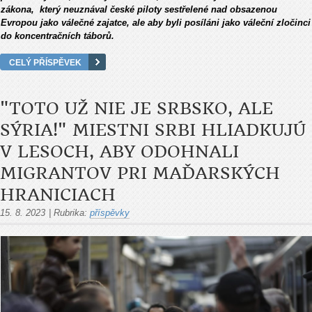
zákona, který neuznával české piloty sestřelené nad obsazenou
Evropou jako válečné zajatce, ale aby byli posíláni jako váleční zločinci
do koncentračních táborů.
CELÝ PŘÍSPĚVEK
"TOTO UŽ NIE JE SRBSKO, ALE
SÝRIA!" MIESTNI SRBI HLIADKUJÚ
V LESOCH, ABY ODOHNALI
MIGRANTOV PRI MAĎARSKÝCH
HRANICIACH
15. 8. 2023
|
Rubrika:
příspěvky