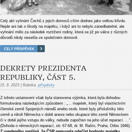
Celý akt vyhnání Čechů z jejich domovů cítím dodnes jako velkou křivdu.
Nejde ani tak o škody na majetku, i když ani to nebylo zanedbatelné, ale
vyhnání mělo za následek roztržení rodiny, která se již po válce z různých
důvodů nikdy nesešla ve společném domově.
CELÝ PŘÍSPĚVEK
DEKRETY PREZIDENTA
REPUBLIKY, ČÁST 5.
15. 8. 2023
|
Rubrika:
příspěvky
Z tohoto ustanovení však byla stanovena výjimka, která byla dohodou
formulována následujícím způsobem : „… majetek, který byl vlastnictvím
členské země Spojených národů anebo osob, které byly příslušníky této
země a nikoli Německa v době anexe nebo okupace této země Německem
či v době jejího vstupu do války, nebude započten na jeho účet reparací. …“.
(Dohoda o německých reparací, str. 67-68, dr. M. Rašín, Praha, Orbis 1946).
Z uvedeného vyplývá, že ČSR nemusela odečíst hodnotu majetku