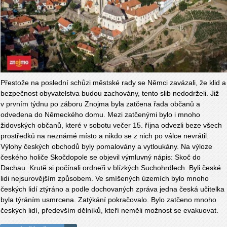
Přestože na poslední schůzi městské rady se Němci zavázali, že klid a
bezpečnost obyvatelstva budou zachovány, tento slib nedodrželi. Již
v prvním týdnu po záboru Znojma byla zatčena řada občanů a
odvedena do Německého domu. Mezi zatčenými bylo i mnoho
židovských občanů, které v sobotu večer 15. října odvezli beze všech
prostředků na neznámé místo a nikdo se z nich po válce nevrátil.
Výlohy českých obchodů byly pomalovány a vytloukány. Na výloze
českého holiče Skočdopole se objevil výmluvný nápis: Skoč do
Dachau. Krutě si počínali ordneři v blízkých Suchohrdlech. Byli české
lidi nejsurovějším způsobem. Ve smíšených územích bylo mnoho
českých lidí ztýráno a podle dochovaných zpráva jedna česká učitelka
byla týráním usmrcena. Zatýkání pokračovalo. Bylo zatčeno mnoho
českých lidí, především dělníků, kteří neměli možnost se evakuovat.