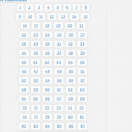
« PŘEDCHOZÍ
1
2
3
4
5
6
7
8
9
10
11
12
13
14
15
16
17
18
19
20
21
22
23
24
25
26
27
28
29
30
31
32
33
34
35
36
37
38
39
40
41
42
43
44
45
46
47
48
49
50
51
52
53
54
55
56
57
58
59
60
61
62
63
64
65
66
67
68
69
70
71
72
73
74
75
76
77
78
79
80
81
82
83
84
85
86
87