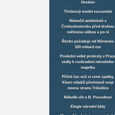
Henlein
Třetinový model eurovoleb
Němečtí antifašisté v
Československu před druhou
světovou válkou a po ní
Řecko požaduje od Německa
320 miliard eur
Poslední velké protesty v Praz
vedly k rozkradení národního
majetku
Přišel čas vzít si zemi zpátky,
Klaus mladší představil svoji
novou stranu Trikolóra
Několik vět o B. Posseltovi
Elegie národní bídy