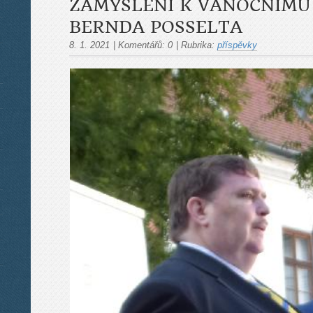
ZAMYŠLENÍ K VÁNOČNÍMU
BERNDA POSSELTA
8. 1. 2021
|
Komentářů:
0
|
Rubrika:
příspěvky