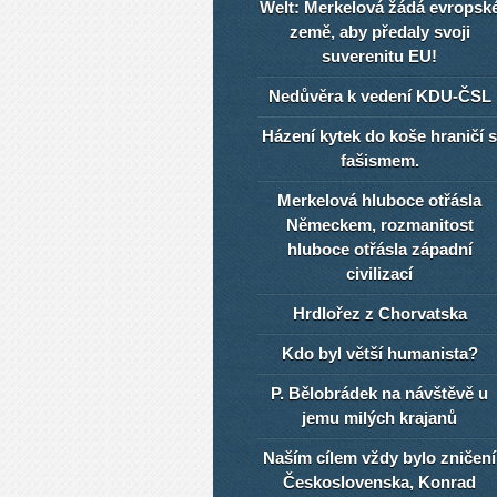
Welt: Merkelová žádá evropsk
země, aby předaly svoji
suverenitu EU!
Nedůvěra k vedení KDU-ČSL
Házení kytek do koše hraničí s
fašismem.
Merkelová hluboce otřásla
Německem, rozmanitost
hluboce otřásla západní
civilizací
Hrdlořez z Chorvatska
Kdo byl větší humanista?
P. Bělobrádek na návštěvě u
jemu milých krajanů
Naším cílem vždy bylo zničení
Československa, Konrad