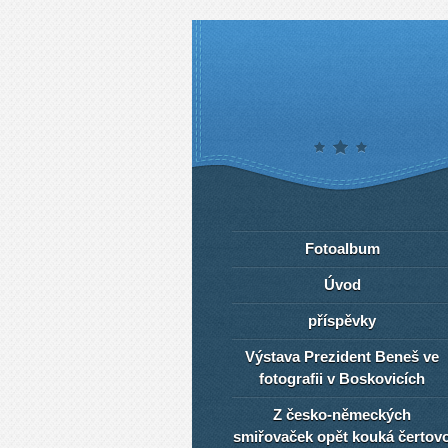
Fotoalbum
Úvod
příspěvky
Výstava Prezident Beneš ve
fotografii v Boskovicích
Z česko-německých
smiřovaček opět kouká čertov