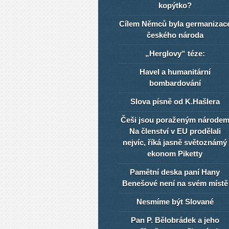
kopýtko?
Cílem Němců byla germanizac
českého národa
„Herglovy“ téze:
Havel a humanitární
bombardování
Slova písně od K.Hašlera
Češi jsou poraženým národe
Na členství v EU prodělali
nejvíc, říká jasně světoznámý
ekonom Piketty
Pamětní deska paní Hany
Benešové není na svém místě
Nesmíme být Slované
Pan P. Bělobrádek a jeho