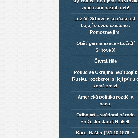
My, rodiče, bojujeme za srbsk
vyučování našich dětí!
Lužičtí Srbové v současnosti
bojují o svou existenci.
Pomozme jim!
Oběť germanizace - Lužičtí
Srbové X
Čtvrtá říše
Pokud se Ukrajina nepřipojí k
Rusku, rozeberou si její půdu 
země zmizí
Americká politika rozděl a
panuj
Odbojáři – svědomí národa
PhDr. Jiří Jaroš Nickelli
Karel Hašler (*31.10.1879, +