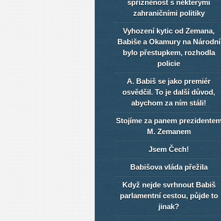
spřízněnost s některými
zahraničními politiky
Vyhození kytic od Zemana,
Babiše a Okamury na Národní
bylo přestupkem, rozhodla
policie
A. Babiš se jako premiér
osvědčil. To je další důvod,
abychom za ním stáli!
Stojíme za panem prezidente
M. Zemanem
Jsem Čech!
Babišova vláda přežila
Když nejde svrhnout Babiš
parlamentní cestou, půjde to
jinak?