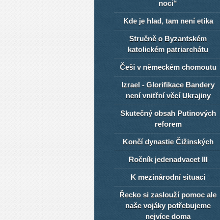
noci“
Kde je hlad, tam není etika
Stručně o Byzantském
katolickém patriarchátu
Češi v německém chomoutu
Izrael - Glorifikace Bandery
není vnitřní věcí Ukrajiny
Skutečný obsah Putinových
reforem
Končí dynastie Čižinských
Ročník jedenadvacet III
K mezinárodní situaci
Řecko si zaslouží pomoc ale
naše vojáky potřebujeme
nejvíce doma