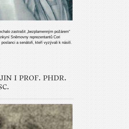
nechalo zastrašit „bezplamenným požárem“
ankyní Sněmovny reprezentantů Cori
oslanci a senátoři, kteří vyzývali k násilí.
IN I PROF. PHDR.
SC.