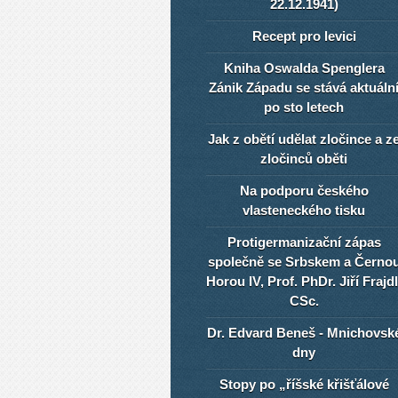
22.12.1941)
Recept pro levici
Kniha Oswalda Spenglera
Zánik Západu se stává aktuáln
po sto letech
Jak z obětí udělat zločince a z
zločinců oběti
Na podporu českého
vlasteneckého tisku
Protigermanizační zápas
společně se Srbskem a Černo
Horou IV, Prof. PhDr. Jiří Frajdl
CSc.
Dr. Edvard Beneš - Mnichovsk
dny
Stopy po „říšské křišťálové