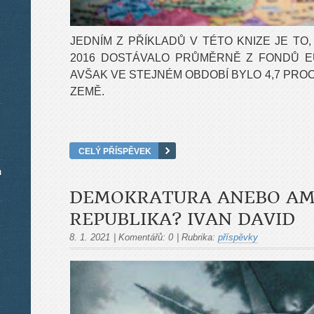
JEDNÍM Z PŘÍKLADŮ V TÉTO KNIZE JE TO,
2016 DOSTÁVALO PRŮMĚRNĚ Z FONDŮ E
AVŠAK VE STEJNÉM OBDOBÍ BYLO 4,7 PR
ZEMĚ.
CELÝ PŘÍSPĚVEK
m
DEMOKRATURA ANEBO AM
REPUBLIKA? IVAN DAVID
8. 1. 2021
|
Komentářů:
0
|
Rubrika:
příspěvky