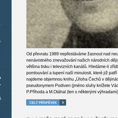
í
e
Od převratu 1989 nepřestáváme žasnout nad neu
nenávistného znevažování našich národních dějin a
většina tisku i televizních kanálů. Hledáme-li zří
pomlouvání a tupení naší minulosti, které již patř
u
najdeme objemnou knihu „Úloha Čechů v dějinách
,
pseudonymem Podiven (jméno sluhy knížete Václav
P.Příhoda a M.Otáhal (ten s některými výhradami)
é
CELÝ PŘÍSPĚVEK