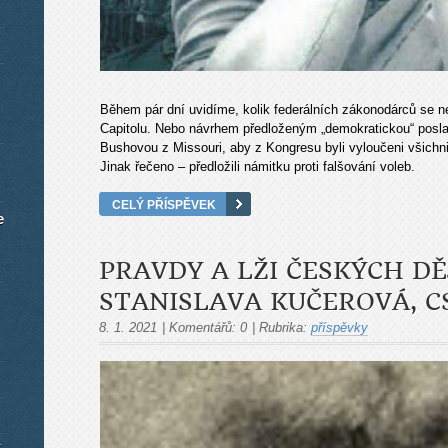
Během pár dní uvidíme, kolik federálních zákonodárců se 
Capitolu. Nebo návrhem předloženým „demokratickou“ posl
Bushovou z Missouri, aby z Kongresu byli vyloučeni všichni p
Jinak řečeno – předložili námitku proti falšování voleb.
CELÝ PŘÍSPĚVEK
e
PRAVDY A LŽI ČESKÝCH DĚJ
STANISLAVA KUČEROVÁ, C
8. 1. 2021
|
Komentářů:
0
|
Rubrika:
příspěvky