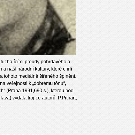
tuchajícími proudy pohrdavého a
 naší národní kultury, které chrlí
dla tohoto mediálně šířeného špinění,
í na veřejnosti k „dobrému tónu“,
“ (Praha 1991,690 s.), kterou pod
a) vydala trojice autorů, P.Pithart,
.