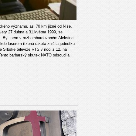
ického významu, asi 70 km jižně od Niše,
ety 27.dubna a 31.května 1999, se
 Byl jsem v rozbombardovaném Aleksinci,
kde laserem řízená raketa zničila jednotku
né Srbské televize RTS v noci z 12. na
 Tento barbarský skutek NATO odsoudila i