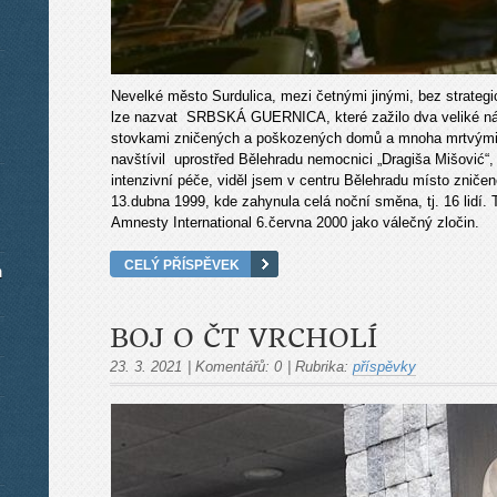
Nevelké město Surdulica, mezi četnými jinými, bez strateg
lze nazvat SRBSKÁ GUERNICA, které zažilo dva veliké nál
stovkami zničených a poškozených domů a mnoha mrtvými.
navštívil uprostřed Bělehradu nemocnici „Dragiša Mišović“, 
intenzivní péče, viděl jsem v centru Bělehradu místo zniče
13.dubna 1999, kde zahynula celá noční směna, tj. 16 lidí.
Amnesty International 6.června 2000 jako válečný zločin.
CELÝ PŘÍSPĚVEK
m
BOJ O ČT VRCHOLÍ
23. 3. 2021
|
Komentářů:
0
|
Rubrika:
příspěvky