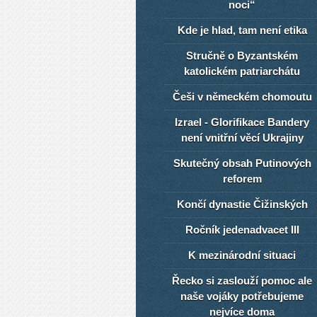
noci“
Kde je hlad, tam není etika
Stručně o Byzantském
katolickém patriarchátu
Češi v německém chomoutu
Izrael - Glorifikace Bandery
není vnitřní věcí Ukrajiny
Skutečný obsah Putinových
reforem
Končí dynastie Čižinských
Ročník jedenadvacet III
K mezinárodní situaci
Řecko si zaslouží pomoc ale
naše vojáky potřebujeme
nejvíce doma