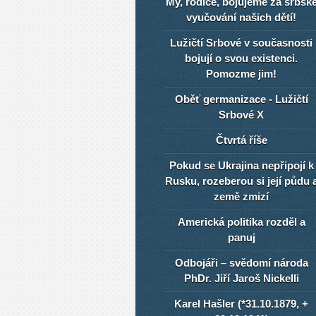
My, rodiče, bojujeme za srbsk
vyučování našich dětí!
Lužičtí Srbové v současnosti
bojují o svou existenci.
Pomozme jim!
Oběť germanizace - Lužičtí
Srbové X
Čtvrtá říše
Pokud se Ukrajina nepřipojí k
Rusku, rozeberou si její půdu 
země zmizí
Americká politika rozděl a
panuj
Odbojáři – svědomí národa
PhDr. Jiří Jaroš Nickelli
Karel Hašler (*31.10.1879, +