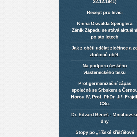
22.12.1941)
Recept pro levici
Kniha Oswalda Spenglera
Zánik Západu se stává aktuáln
po sto letech
Jak z obětí udělat zločince a z
zločinců oběti
Na podporu českého
vlasteneckého tisku
Protigermanizační zápas
společně se Srbskem a Černo
Horou IV, Prof. PhDr. Jiří Frajdl
CSc.
Dr. Edvard Beneš - Mnichovsk
dny
Stopy po „říšské křišťálové