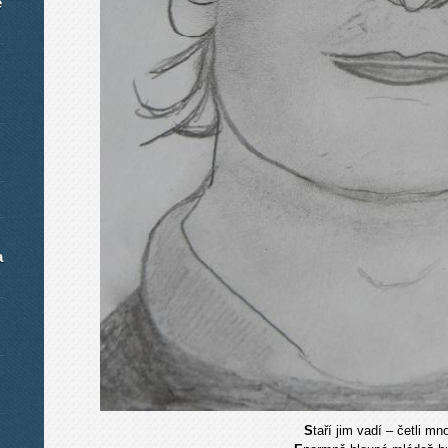
é
a
S
taří jim vadí – četli m