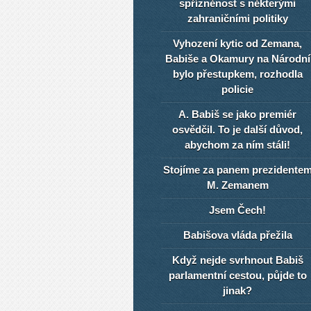
spřízněnost s některými
zahraničními politiky
Vyhození kytic od Zemana,
Babiše a Okamury na Národní
bylo přestupkem, rozhodla
policie
A. Babiš se jako premiér
osvědčil. To je další důvod,
abychom za ním stáli!
Stojíme za panem prezidente
M. Zemanem
Jsem Čech!
Babišova vláda přežila
Když nejde svrhnout Babiš
parlamentní cestou, půjde to
jinak?