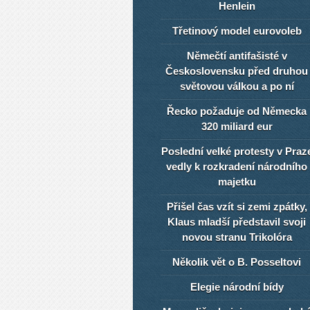
Henlein
Třetinový model eurovoleb
Němečtí antifašisté v
Československu před druhou
světovou válkou a po ní
Řecko požaduje od Německa
320 miliard eur
Poslední velké protesty v Praz
vedly k rozkradení národního
majetku
Přišel čas vzít si zemi zpátky,
Klaus mladší představil svoji
novou stranu Trikolóra
Několik vět o B. Posseltovi
Elegie národní bídy