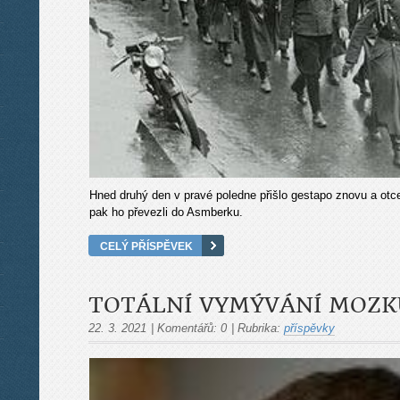
Hned druhý den v pravé poledne přišlo gestapo znovu a otce 
pak ho převezli do Asmberku.
CELÝ PŘÍSPĚVEK
TOTÁLNÍ VYMÝVÁNÍ MOZK
22. 3. 2021
|
Komentářů:
0
|
Rubrika:
příspěvky