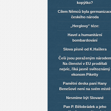
kopýtko?
Cílem Němců byla germanizac
českého národa
„Herglovy“ téze:
Havel a humanitární
bombardování
Slova písně od K.Hašlera
Češi jsou poraženým národe
Na členství v EU prodělali
nejvíc, říká jasně světoznámý
ekonom Piketty
Pamětní deska paní Hany
Benešové není na svém místě
Nesmíme být Slované
Pan P. Bělobrádek a jeho