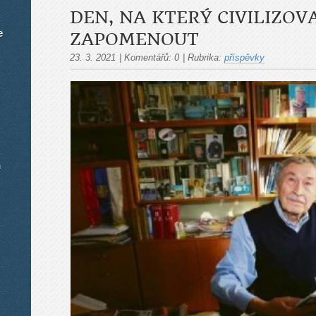
DEN, NA KTERÝ CIVILIZOV
e
ZAPOMENOUT
23. 3. 2021
|
Komentářů:
0
|
Rubrika:
příspěvky
m