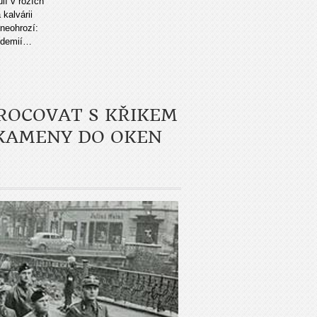
lí v rozích
kalvárii
neohrozí:
andemií…
SROCOVAT S KŘIKEM
 KAMENY DO OKEN