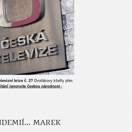
levizní krize č. 2?
Dvořákovy kšefty přes
čítání ignorujte českou národnost -
ANDEMIÍ… MAREK