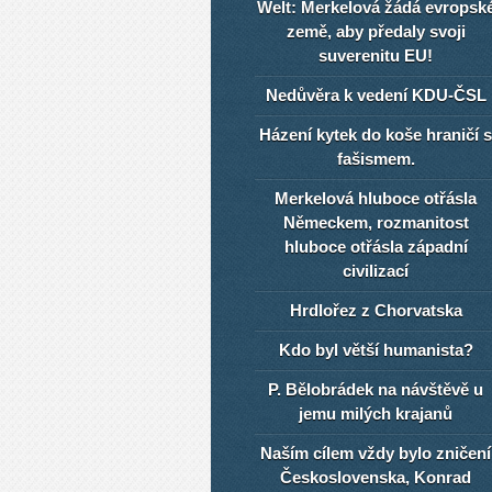
Welt: Merkelová žádá evropsk
země, aby předaly svoji
suverenitu EU!
Nedůvěra k vedení KDU-ČSL
Házení kytek do koše hraničí s
fašismem.
Merkelová hluboce otřásla
Německem, rozmanitost
hluboce otřásla západní
civilizací
Hrdlořez z Chorvatska
Kdo byl větší humanista?
P. Bělobrádek na návštěvě u
jemu milých krajanů
Naším cílem vždy bylo zničení
Československa, Konrad