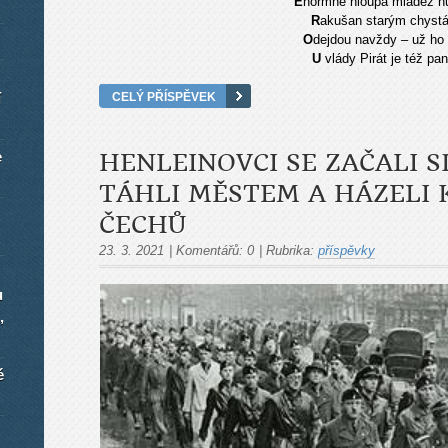
E
normně hloupá mládež hu
R
akušan starým chystá 
O
dejdou navždy – už ho 
U
vlády Pirát je též p
CELÝ PŘÍSPĚVEK
í
e
HENLEINOVCI SE ZAČALI 
TÁHLI MĚSTEM A HÁZELI
ČECHŮ
23. 3. 2021
|
Komentářů:
0
|
Rubrika:
příspěvky
u
,
é