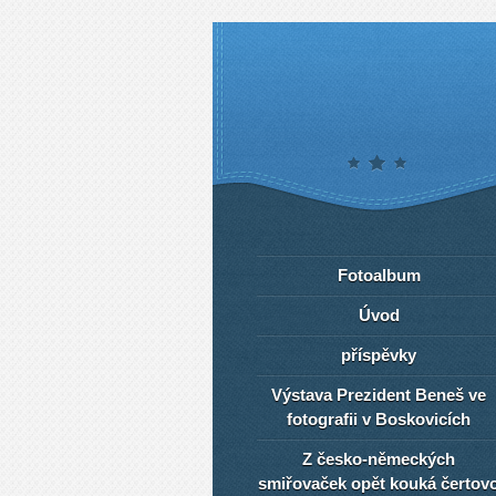
Fotoalbum
Úvod
příspěvky
Výstava Prezident Beneš ve
fotografii v Boskovicích
Z česko-německých
smiřovaček opět kouká čertov