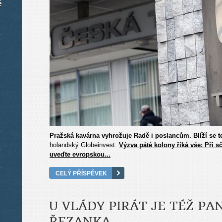
é
Pražská kavárna vyhrožuje Radě i poslancům. Blíží se te
holandský Globeinvest.
Výzva páté kolony říká vše: Při s
uveďte evropskou...
CELÝ PŘÍSPĚVEK
U VLÁDY PIRÁT JE TÉŽ P
ŘEZANKA