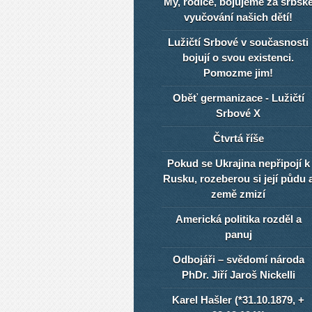
My, rodiče, bojujeme za srbsk
vyučování našich dětí!
Lužičtí Srbové v současnosti
bojují o svou existenci.
Pomozme jim!
Oběť germanizace - Lužičtí
Srbové X
Čtvrtá říše
Pokud se Ukrajina nepřipojí k
Rusku, rozeberou si její půdu 
země zmizí
Americká politika rozděl a
panuj
Odbojáři – svědomí národa
PhDr. Jiří Jaroš Nickelli
Karel Hašler (*31.10.1879, +