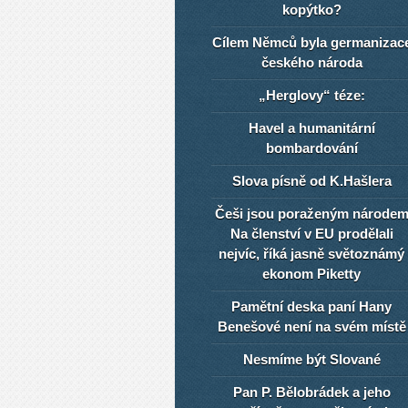
kopýtko?
Cílem Němců byla germanizac
českého národa
„Herglovy“ téze:
Havel a humanitární
bombardování
Slova písně od K.Hašlera
Češi jsou poraženým národe
Na členství v EU prodělali
nejvíc, říká jasně světoznámý
ekonom Piketty
Pamětní deska paní Hany
Benešové není na svém místě
Nesmíme být Slované
Pan P. Bělobrádek a jeho