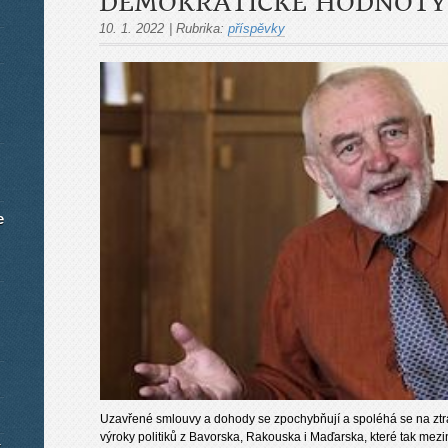
DEMOKRATICKÉ HODNOTY
10. 1. 2022
|
Rubrika:
příspěvky
e
Uzavřené smlouvy a dohody se zpochybňují a spoléhá se na ztrátu
výroky politiků z Bavorska, Rakouska i Maďarska, které tak meziná