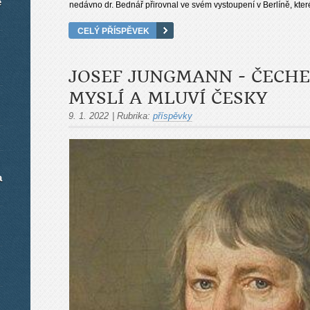
é
nedávno dr. Bednář přirovnal ve svém vystoupení v Berlíně, které
CELÝ PŘÍSPĚVEK
JOSEF JUNGMANN - ČECHE
MYSLÍ A MLUVÍ ČESKY
9. 1. 2022
|
Rubrika:
příspěvky
a