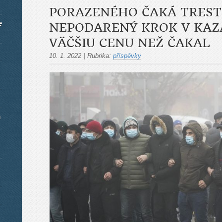
PORAZENÉHO ČAKÁ TREST.
e
NEPODARENÝ KROK V KAZ
VÄČŠIU CENU NEŽ ČAKAL
10. 1. 2022
|
Rubrika:
příspěvky
m