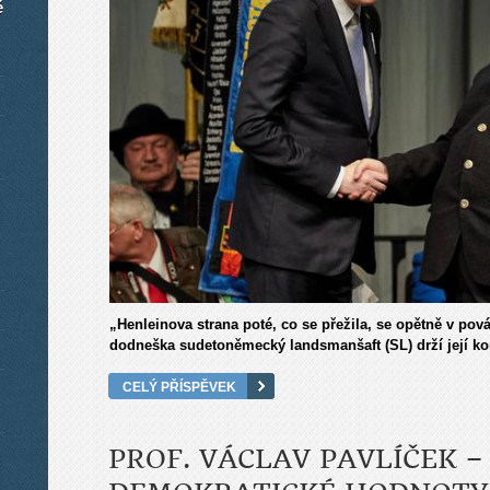
é
„Henleinova strana poté, co se přežila, se opětně v p
dodneška sudetoněmecký landsmanšaft (SL) drží její kon
CELÝ PŘÍSPĚVEK
PROF. VÁCLAV PAVLÍČEK –