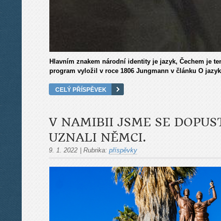
Hlavním znakem národní identity je jazyk, Čechem je te
program vyložil v roce 1806 Jungmann v článku O jazyk
CELÝ PŘÍSPĚVEK
V NAMIBII JSME SE DOPUS
UZNALI NĚMCI.
9. 1. 2022
|
Rubrika:
příspěvky