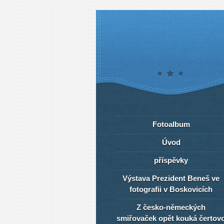
Fotoalbum
Úvod
příspěvky
Výstava Prezident Beneš ve
fotografii v Boskovicích
Z česko-německých
smiřovaček opět kouká čertov