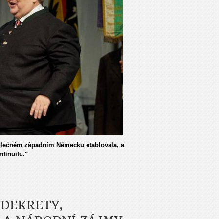
oválečném západním Německu etablovala, a
tinuitu."
 DEKRETY,