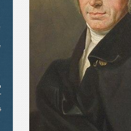
í
e
u
,
é