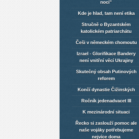
noci“
Kde je hlad, tam není etika
Stručně o Byzantském
katolickém patriarchátu
Češi v německém chomoutu
Izrael - Glorifikace Bandery
není vnitřní věcí Ukrajiny
Skutečný obsah Putinových
reforem
Končí dynastie Čižinských
Ročník jedenadvacet III
K mezinárodní situaci
Řecko si zaslouží pomoc ale
naše vojáky potřebujeme
nejvíce doma