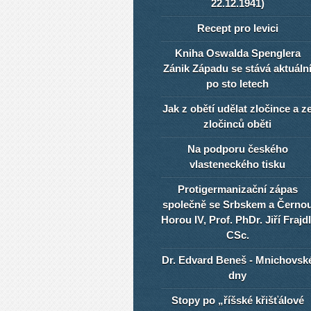
22.12.1941)
Recept pro levici
Kniha Oswalda Spenglera
Zánik Západu se stává aktuáln
po sto letech
Jak z obětí udělat zločince a z
zločinců oběti
Na podporu českého
vlasteneckého tisku
Protigermanizační zápas
společně se Srbskem a Černo
Horou IV, Prof. PhDr. Jiří Frajdl
CSc.
Dr. Edvard Beneš - Mnichovsk
dny
Stopy po „říšské křišťálové