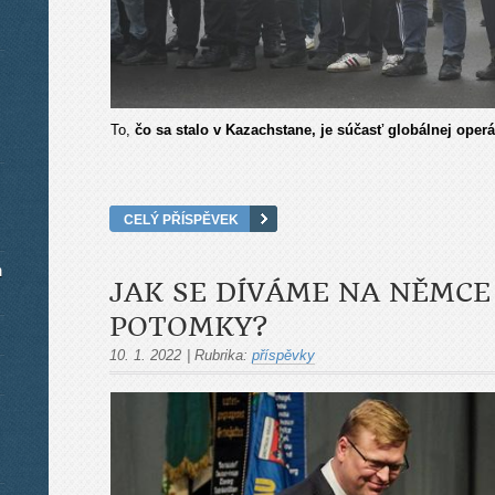
To,
čo sa stalo v Kazachstane, je súčasť globálnej oper
CELÝ PŘÍSPĚVEK
m
JAK SE DÍVÁME NA NĚMCE 
POTOMKY?
10. 1. 2022
|
Rubrika:
příspěvky