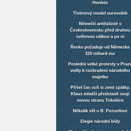
Henlein
Třetinový model eurovoleb
Němečtí antifašisté v
Československu před druhou
světovou válkou a po ní
Řecko požaduje od Německa
320 miliard eur
Poslední velké protesty v Praz
vedly k rozkradení národního
majetku
Přišel čas vzít si zemi zpátky,
Klaus mladší představil svoji
novou stranu Trikolóra
Několik vět o B. Posseltovi
Elegie národní bídy