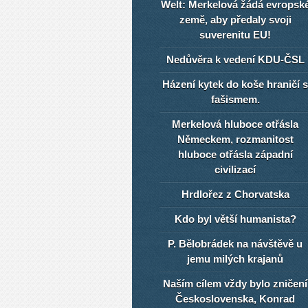
Welt: Merkelová žádá evropsk
země, aby předaly svoji
suverenitu EU!
Nedůvěra k vedení KDU-ČSL
Házení kytek do koše hraničí s
fašismem.
Merkelová hluboce otřásla
Německem, rozmanitost
hluboce otřásla západní
civilizací
Hrdlořez z Chorvatska
Kdo byl větší humanista?
P. Bělobrádek na návštěvě u
jemu milých krajanů
Naším cílem vždy bylo zničení
Československa, Konrad