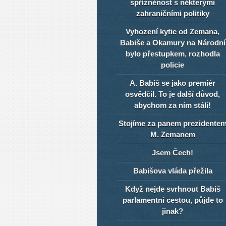
spřízněnost s některými
zahraničními politiky
Vyhození kytic od Zemana,
Babiše a Okamury na Národní
bylo přestupkem, rozhodla
policie
A. Babiš se jako premiér
osvědčil. To je další důvod,
abychom za ním stáli!
Stojíme za panem prezidente
M. Zemanem
Jsem Čech!
Babišova vláda přežila
Když nejde svrhnout Babiš
parlamentní cestou, půjde to
jinak?