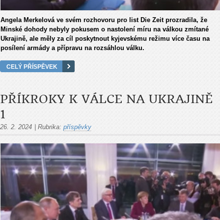
Angela Merkelová ve svém rozhovoru pro list Die Zeit prozradila, že
Minské dohody nebyly pokusem o nastolení míru na válkou zmítané
Ukrajině, ale měly za cíl poskytnout kyjevskému režimu více času na
posílení armády a přípravu na rozsáhlou válku.
CELÝ PŘÍSPĚVEK
PŘÍKROKY K VÁLCE NA UKRAJINĚ
1
26. 2. 2024
|
Rubrika:
příspěvky