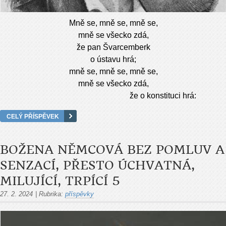
Mně se, mně se, mně se,
mně se všecko zdá,
že pan Švarcemberk
o ústavu hrá;
mně se, mně se, mně se,
mně se všecko zdá,
že o konstituci hrá:
CELÝ PŘÍSPĚVEK
BOŽENA NĚMCOVÁ BEZ POMLUV A
SENZACÍ, PŘESTO ÚCHVATNÁ,
MILUJÍCÍ, TRPÍCÍ 5
27. 2. 2024
|
Rubrika:
příspěvky