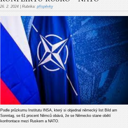
26. 2. 2024
|
Rubrika:
příspěvky
Podle průzkumu Institutu INSA, který si objednal německý list Bild am
Sonntag, se 61 procent Němců obává, že se Německo stane obětí
konfrontace mezi Ruskem a NATO.