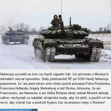
Nebenzja vysvetlil na čom sa chytili západní lídri
. Ich priznanie o Minských
dohodách nazval spoveďou. Stály predstaviteľ RF pri OSN Vasilij Nebenzja
pripomenul, že “asi pred rokom sme všetci počuli priznania Petra Porošenka,
Francoisa Hollanda, Angely Merkelovej a tiež Borisa Johnsona, že ani
Francúzsko, ani Nemecko a ani Veľká Británia nikdy nebrali Minské dohody
vážne, nechystali sa nabádať ukrajinské úrady, aby ich plnili, a použili ich len
na to, aby získali čas a poskytli Kyjevu čas na prípravu vojny s Ruskom”.