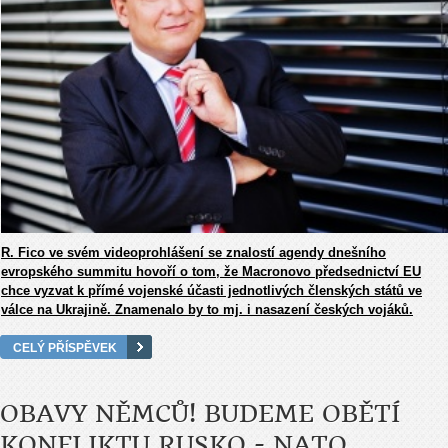
R. Fico ve svém videoprohlášení se znalostí agendy dnešního
evropského summitu hovoří o tom, že Macronovo předsednictví EU
chce vyzvat k přímé vojenské účasti jednotlivých členských států ve
válce na Ukrajině. Znamenalo by to mj. i nasazení českých vojáků.
CELÝ PŘÍSPĚVEK
OBAVY NĚMCŮ! BUDEME OBĚTÍ
KONFLIKTU RUSKO - NATO