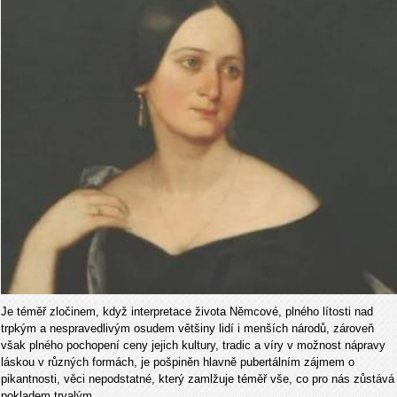
Je téměř zločinem, když interpretace života Němcové, plného lítosti nad
trpkým a nespravedlivým osudem většiny lidí i menších národů, zároveň
však plného pochopení ceny jejich kultury, tradic a víry v možnost nápravy
láskou v různých formách, je pošpiněn hlavně pubertálním zájmem o
pikantnosti, věci nepodstatné, který zamlžuje téměř vše, co pro nás zůstává
pokladem trvalým
.