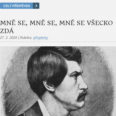
CELÝ PŘÍSPĚVEK
MNĚ SE, MNĚ SE, MNĚ SE VŠECKO
ZDÁ
27. 2. 2024
|
Rubrika:
příspěvky