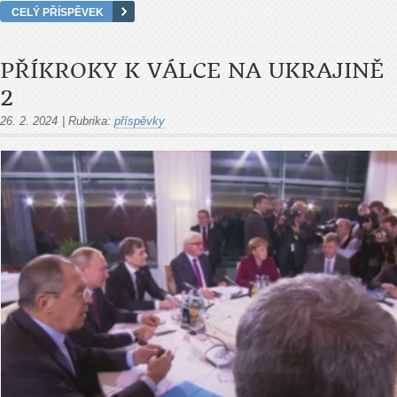
CELÝ PŘÍSPĚVEK
PŘÍKROKY K VÁLCE NA UKRAJINĚ
2
26. 2. 2024
|
Rubrika:
příspěvky