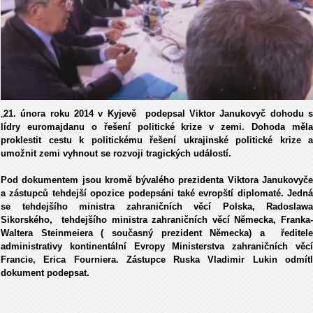
„
21. února roku 2014 v Kyjevě podepsal Viktor Janukovyč dohodu s
lídry euromajdanu o řešení politické krize v zemi. Dohoda měla
proklestit cestu k politickému řešení ukrajinské politické krize a
umožnit zemi vyhnout se rozvoji tragických událostí.
Pod dokumentem jsou kromě bývalého prezidenta Viktora Janukovyče
a zástupců tehdejší opozice podepsáni také evropští diplomaté. Jedná
se tehdejšího ministra zahraničních věcí Polska, Radoslawa
Sikorského, tehdejšího ministra zahraničních věcí Německa, Franka-
Waltera Steinmeiera ( současný prezident Německa) a ředitele
administrativy kontinentální Evropy Ministerstva zahraničních věcí
Francie, Erica Fourniera. Zástupce Ruska Vladimir Lukin odmítl
dokument podepsat.