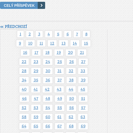
CELÝ PŘÍSPĚVEK
« PŘEDCHOZÍ
1
2
3
4
5
6
7
8
9
10
11
12
13
14
15
16
17
18
19
20
21
22
23
24
25
26
27
28
29
30
31
32
33
34
35
36
37
38
39
40
41
42
43
44
45
46
47
48
49
50
51
52
53
54
55
56
57
58
59
60
61
62
63
64
65
66
67
68
69